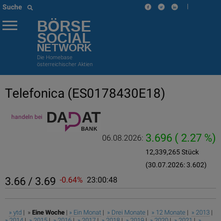
|
Suche
BÖRSE
SOCIAL
NETWORK
Die Homebase
österreichischer Aktien
Telefonica
(ES0178430E18)
handeln bei
3.696
( 2.27 %)
06.08.2026:
12,339,265 Stück
(30.07.2026: 3.602)
3.66 / 3.69
-0.64%
23:00:48
» ytd
| »
Eine Woche
|
» Ein Monat
|
» Drei Monate
|
» 12 Monate
|
» 2013
|
» 2014
|
» 2015
|
» 2016
|
» 2017
|
» 2018
|
» 2019
|
» 2020
|
» 2021
|
»