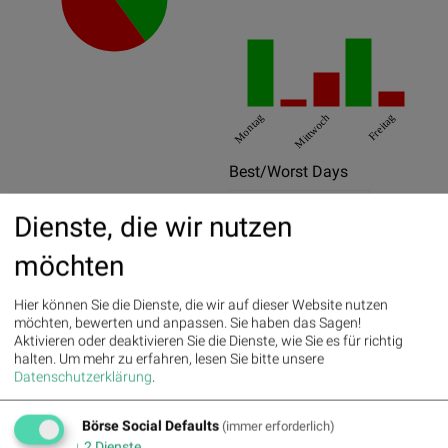
Montag
Mittwoch
Freitag
Best/Worst Days
06.08.2026
2.27%
Dienste, die wir nutzen
03.08.2026
2.23%
möchten
04.08.2026
-0.25%
Hier können Sie die Dienste, die wir auf dieser Website nutzen
05.08.2026
-1.12%
möchten, bewerten und anpassen. Sie haben das Sagen!
Aktivieren oder deaktivieren Sie die Dienste, wie Sie es für richtig
31.07.2026
-0.5%
halten.
Um mehr zu erfahren, lesen Sie bitte unsere
Datenschutzerklärung
.
04.08.2026
-0.25%
Pics
Börse Social Defaults
(immer erforderlich)
↓
2
Dienste