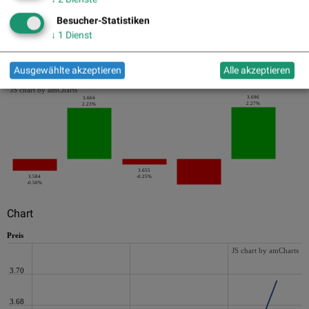
Besucher-Statistiken
↓
1
Dienst
Die letzten 20 Tage der Periode
Ausgewählte akzeptieren
Alle akzeptieren
JS chart by amCharts
3.696
3.664
2.27%
2.23%
3.655
3.584
-0.25%
-0.50%
Chart
Preis
JS chart by amCharts
3.70
3.68