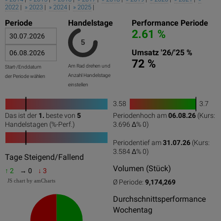
2022
|
» 2023
|
» 2024
|
» 2025
|
Periode
Handelstage
Performance Periode
2.61 %
Umsatz '26/'25 %
72 %
Am Rad drehen und
Start-/Enddatum
Anzahl Handelstage
der Periode wählen
einstellen
3.58
3.7
1
Das ist der
1.
beste von
5
Periodenhoch am
06.08.26
(Kurs:
0
50
100
0
100
Handelstagen (%-Perf.)
3.696 Δ%
0
)
Periodentief am
31.07.26
(Kurs:
3.584 Δ%
0
)
0
50
100
Tage Steigend/Fallend
Volumen (Stück)
↑ 2
→ 0
↓ 3
JS chart by amCharts
Ø Periode:
9,174,269
Durchschnittsperformance
Wochentag