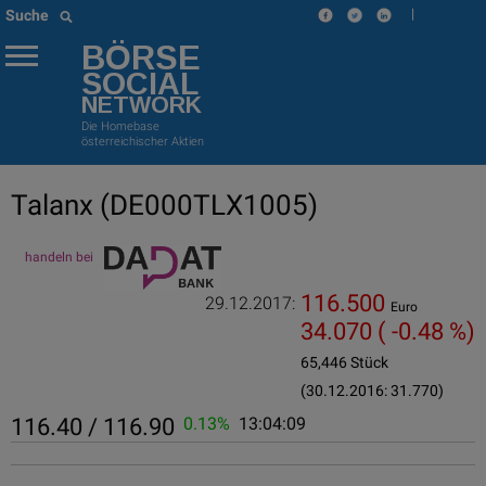
|
Suche
BÖRSE
SOCIAL
NETWORK
Die Homebase
österreichischer Aktien
Talanx
(DE000TLX1005)
handeln bei
116.500
29.12.2017:
Euro
34.070
( -0.48 %)
65,446 Stück
(30.12.2016: 31.770)
116.40 / 116.90
0.13%
13:04:09