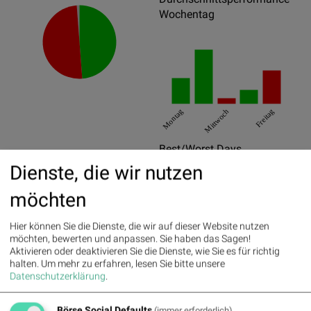
Wochentag
Montag
Mittwoch
Freitag
Best/Worst Days
Dienste, die wir nutzen
25.07.2017
7.11%
möchten
15.08.2017
4.98%
11.09.2017
3.14%
Hier können Sie die Dienste, die wir auf dieser Website nutzen
möchten, bewerten und anpassen. Sie haben das Sagen!
22.03.2017
-3.9%
Aktivieren oder deaktivieren Sie die Dienste, wie Sie es für richtig
halten.
Um mehr zu erfahren, lesen Sie bitte unsere
20.03.2017
-3.7%
Datenschutzerklärung
.
05.01.2017
-3.65%
Börse Social Defaults
(immer erforderlich)