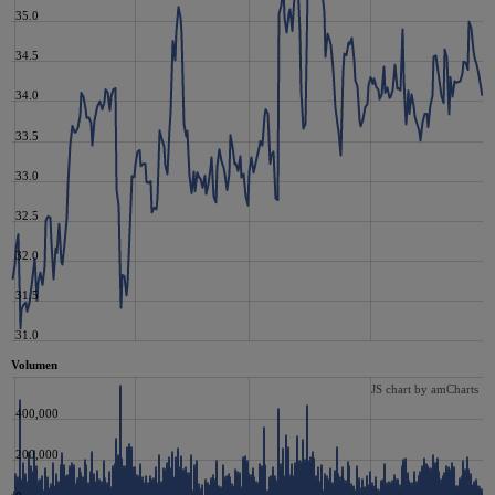
35.0
34.5
34.0
33.5
33.0
32.5
32.0
31.5
31.0
Volumen
JS chart by amCharts
400,000
200,000