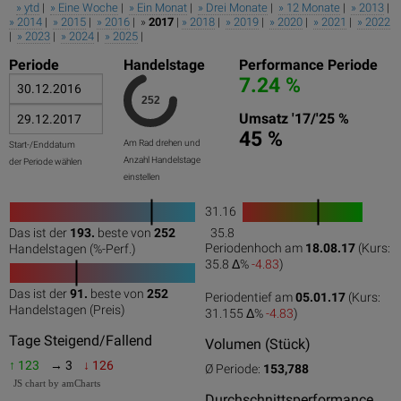
» ytd
|
» Eine Woche
|
» Ein Monat
|
» Drei Monate
|
» 12 Monate
|
» 2013
|
» 2014
|
» 2015
|
» 2016
| »
2017
|
» 2018
|
» 2019
|
» 2020
|
» 2021
|
» 2022
|
» 2023
|
» 2024
|
» 2025
|
Periode
Handelstage
Performance Periode
7.24 %
Umsatz '17/'25 %
45 %
Am Rad drehen und
Start-/Enddatum
Anzahl Handelstage
der Periode wählen
einstellen
31.16
1
Das ist der
193.
beste von
252
35.8
0
50
100
0
100
Periodenhoch am
18.08.17
(Kurs:
Handelstagen (%-Perf.)
35.8 Δ%
-4.83
)
Das ist der
91.
beste von
252
Periodentief am
05.01.17
(Kurs:
0
50
100
Handelstagen (Preis)
31.155 Δ%
-4.83
)
Tage Steigend/Fallend
Volumen (Stück)
↑ 123
→ 3
↓ 126
Ø Periode:
153,788
JS chart by amCharts
Durchschnittsperformance