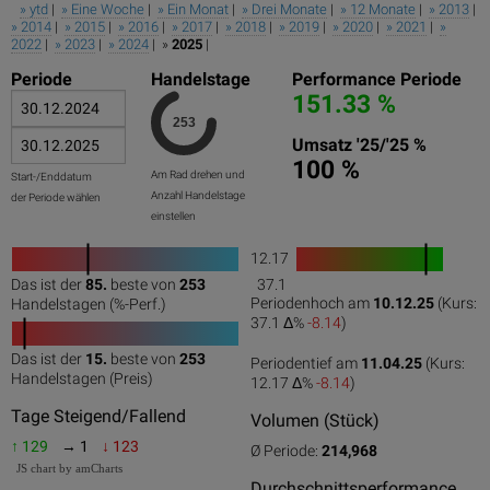
» ytd
|
» Eine Woche
|
» Ein Monat
|
» Drei Monate
|
» 12 Monate
|
» 2013
|
» 2014
|
» 2015
|
» 2016
|
» 2017
|
» 2018
|
» 2019
|
» 2020
|
» 2021
|
»
2022
|
» 2023
|
» 2024
| »
2025
|
Periode
Handelstage
Performance Periode
151.33 %
Umsatz '25/'25 %
100 %
Am Rad drehen und
Start-/Enddatum
Anzahl Handelstage
der Periode wählen
einstellen
12.17
1
Das ist der
85.
beste von
253
37.1
0
50
100
0
100
Periodenhoch am
10.12.25
(Kurs:
Handelstagen (%-Perf.)
37.1 Δ%
-8.14
)
Das ist der
15.
beste von
253
Periodentief am
11.04.25
(Kurs:
0
50
100
Handelstagen (Preis)
12.17 Δ%
-8.14
)
Tage Steigend/Fallend
Volumen (Stück)
↑ 129
→ 1
↓ 123
Ø Periode:
214,968
JS chart by amCharts
Durchschnittsperformance