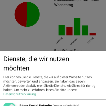
Wochentag
Montag
Mittwoch
Freitag
Best/Worst Days
Dienste, die wir nutzen
05.03.2025
33.92%
möchten
15.09.2025
14.88%
02.07.2025
14.22%
Hier können Sie die Dienste, die wir auf dieser Website nutzen
möchten, bewerten und anpassen. Sie haben das Sagen!
02.09.2025
-29.33%
Aktivieren oder deaktivieren Sie die Dienste, wie Sie es für richtig
halten.
Um mehr zu erfahren, lesen Sie bitte unsere
31.03.2025
-15.03%
Datenschutzerklärung
.
11.04.2025
-10.97%
Börse Social Defaults
(immer erforderlich)