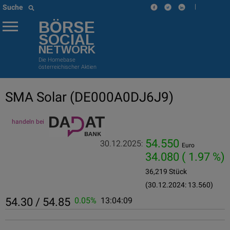
|
Suche
BÖRSE
SOCIAL
NETWORK
Die Homebase
österreichischer Aktien
SMA Solar
(DE000A0DJ6J9)
handeln bei
54.550
30.12.2025:
Euro
34.080
( 1.97 %)
36,219 Stück
(30.12.2024: 13.560)
54.30 / 54.85
0.05%
13:04:09