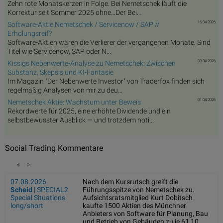
Zehn rote Monatskerzen in Folge. Bei Nemetschek läuft die
Korrektur seit Sommer 2025 ohne…Der Bei...
16.04.2026
Software-Aktie Nemetschek / Servicenow / SAP //
Erholungsreif?
Software-Aktien waren die Verlierer der vergangenen Monate. Sind
Titel wie Servicenow, SAP oder N...
03.04.2026
Kissigs Nebenwerte-Analyse zu Nemetschek: Zwischen
Substanz, Skepsis und KI-Fantasie
Im Magazin "Der Nebenwerte Investor" von Traderfox finden sich
regelmäßig Analysen von mir zu deu...
01.04.2026
Nemetschek Aktie: Wachstum unter Beweis
Rekordwerte für 2025, eine erhöhte Dividende und ein
selbstbewusster Ausblick — und trotzdem noti...
Social Trading Kommentare
«
»
07.08.2026
Nach dem Kursrutsch greift die
Scheid
| SPECIAL2
Führungsspitze von Nemetschek zu.
Special Situations
Aufsichtsratsmitglied Kurt Dobitsch
long/short
kaufte 1500 Aktien des Münchner
Anbieters von Software für Planung, Bau
und Betrieb von Gebäuden zu je 61,10