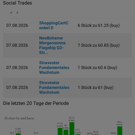
Social Trades
«
»
ShoppingCartC
07.08.2026
6 Stück zu 61.25 (buy)
onkel D
NeoBoheme
Morgensonne
07.08.2026
7 Stück zu 60.85 (buy)
Flagship Q2-
Str...
Stravestor
07.08.2026
Fundamentales
1 Stück zu 60.6 (buy)
Wachstum
Stravestor
07.08.2026
Fundamentales
1 Stück zu 61 (buy)
Wachstum
Die letzten 20 Tage der Periode
JS chart by amCharts
65.75
9.58%
60.6
57.15
6.97%
60
6.03%
4.99%
57.85
67.2
2.75%
58.55
2.21%
56.3
55.9
56.65
58.05
0.86%