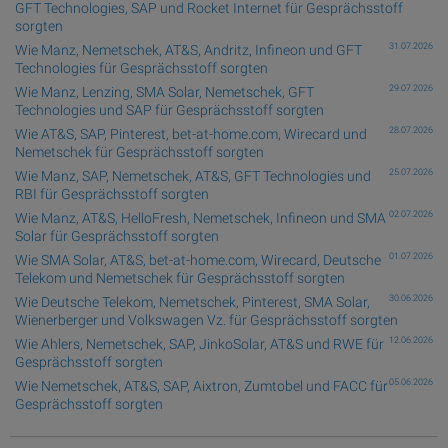
GFT Technologies, SAP und Rocket Internet für Gesprächsstoff
sorgten
31.07.2026
Wie Manz, Nemetschek, AT&S, Andritz, Infineon und GFT
Technologies für Gesprächsstoff sorgten
29.07.2026
Wie Manz, Lenzing, SMA Solar, Nemetschek, GFT
Technologies und SAP für Gesprächsstoff sorgten
28.07.2026
Wie AT&S, SAP, Pinterest, bet-at-home.com, Wirecard und
Nemetschek für Gesprächsstoff sorgten
25.07.2026
Wie Manz, SAP, Nemetschek, AT&S, GFT Technologies und
RBI für Gesprächsstoff sorgten
02.07.2026
Wie Manz, AT&S, HelloFresh, Nemetschek, Infineon und SMA
Solar für Gesprächsstoff sorgten
01.07.2026
Wie SMA Solar, AT&S, bet-at-home.com, Wirecard, Deutsche
Telekom und Nemetschek für Gesprächsstoff sorgten
30.06.2026
Wie Deutsche Telekom, Nemetschek, Pinterest, SMA Solar,
Wienerberger und Volkswagen Vz. für Gesprächsstoff sorgten
12.06.2026
Wie Ahlers, Nemetschek, SAP, JinkoSolar, AT&S und RWE für
Gesprächsstoff sorgten
05.06.2026
Wie Nemetschek, AT&S, SAP, Aixtron, Zumtobel und FACC für
Gesprächsstoff sorgten