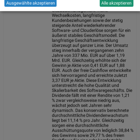
Planung über Building Information
Ausgewählte akzeptieren
Alle akzeptieren
Modeling (BIM) bis hin zum
Gebäudemanagement. Hohe
Wechselkosten, langfristige
Kundenbeziehungen sowie der stetig
steigende Anteil wiederkehrender
Software- und Clouderlöse sorgen für ein
äußerst stabiles Geschäftsmodell. Die
langfristige Geschäftsentwicklung
überzeugt auf ganzer Linie. Der Umsatz
stieg innerhalb der vergangenen zehn
Jahre von 337 Mio. EUR auf über 1,19
Mrd. EUR. Gleichzeitig erhöhte sich der
Gewinn je Aktie von 0,41 EUR auf 1,88
EUR. Auch der freie Cashflow entwickelte
sich hervorragend und erreichte zuletzt
3,37 EUR je Aktie. Diese Entwicklung
unterstreicht die hohe Qualität und
Skalierbarkeit des Softwaregeschäfts. Die
Dividende fällt mit einer Rendite von 1,21
% zwar vergleichsweise niedrig aus,
wächst jedoch seit Jahren sehr
dynamisch. Das konservativ berechnete
durchschnittliche Dividendenwachstum
liegt bei 11,14 % pro Jahr. Gleichzeitig
sorgen eine durchschnittliche
Ausschüttungsquote von lediglich 38,84 %
des Gewinns sowie 29,77 % des freien