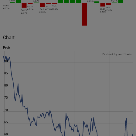
0.45%
0.27%
0.27%
0.09%
56.05
53.9
55.75
54.2
56.5
-0.27%
-0.55%
57.25
-0.71%
54.6
-0.73%
56.15
-1.31%
-2.22%
-2.33%
-2.94%
Chart
Preis
JS chart by amCharts
90
85
80
75
70
65
60