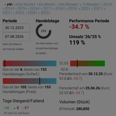
»
ytd
|
» Eine Woche
|
» Ein Monat
|
» Drei Monate
|
» 12 Monate
|
» 2013
|
» 2014
|
» 2015
|
» 2016
|
» 2017
|
» 2018
|
» 2019
|
» 2020
|
» 2021
|
»
2022
|
» 2023
|
» 2024
|
» 2025
|
Periode
Handelstage
Performance Periode
-34.7 %
Umsatz '26/'25 %
119 %
Am Rad drehen und
Start-/Enddatum
Anzahl Handelstage
der Periode wählen
einstellen
52.05
1
Das ist der
6.
beste von
153
92.8
0
50
100
0
100
Periodenhoch am
30.12.25
(Kurs:
Handelstagen (%-Perf.)
92.8 Δ%
-34.7
)
Das ist der
105.
beste von
153
Periodentief am
25.06.26
(Kurs:
0
50
100
Handelstagen (Preis)
52.05 Δ%
-34.7
)
Tage Steigend/Fallend
Volumen (Stück)
↑ 66
→ 0
↓ 87
Ø Periode:
280,850
JS chart by amCharts