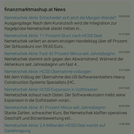
finanzmarktmashup.at News
03.08.2026
Nemetschek Aktie: Entscheidet sich jetzt die Margen-Wende?
Ausgangslage: Nach dem Kursrutsch wird die Integration zur
Nagelprobe Nemetschek steckt mitten in...
31.07.2026
Nemetschek Aktie: 11-Prozent-Sturz nach HCSS-Deal
Nemetschek verliert an einem einzigen Handelstag über elf Prozent.
Der Schlusskurs von 59,60 Euro...
23.07.2026
Nemetschek Aktie: Fast 42 Prozent Minus seit Jahresbeginn
Nemetschek stemmt sich gegen den Abwärtstrend. Während der
Aktienkurs seit Jahresbeginn um fast 4...
21.07.2026
Nemetschek Aktie: HCSS-Übernahme vollzogen
Mit dem Vollzug der Übernahme des US-Softwareanbieters Heavy
Construction Systems Specialists (HC...
04.07.2026
Nemetschek Aktie: HCSS-Expansion in Golfstaaten
Nemetschek schaut nach Osten. Der Softwarekonzern treibt seine
Expansion in die Golfstaaten voran...
20.06.2026
Nemetschek Aktie: 41 Prozent Minus seit Jahresbeginn
Starke Zahlen, schwacher Kurs. Bei Nemetschek klaffen operatives
Geschäft und Börsenbewertung ext...
12.06.2026
Nemetschek Aktie: 2,4-Milliarden-HCSS-Deal wartet auf
Genehmigung