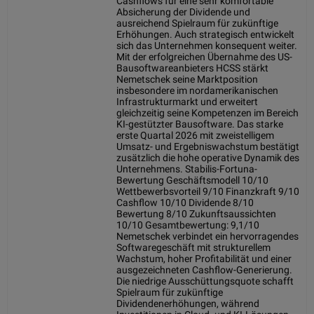
Cashflows für eine sehr komfortable
Absicherung der Dividende und
ausreichend Spielraum für zukünftige
Erhöhungen. Auch strategisch entwickelt
sich das Unternehmen konsequent weiter.
Mit der erfolgreichen Übernahme des US-
Bausoftwareanbieters HCSS stärkt
Nemetschek seine Marktposition
insbesondere im nordamerikanischen
Infrastrukturmarkt und erweitert
gleichzeitig seine Kompetenzen im Bereich
KI-gestützter Bausoftware. Das starke
erste Quartal 2026 mit zweistelligem
Umsatz- und Ergebniswachstum bestätigt
zusätzlich die hohe operative Dynamik des
Unternehmens. Stabilis-Fortuna-
Bewertung Geschäftsmodell 10/10
Wettbewerbsvorteil 9/10 Finanzkraft 9/10
Cashflow 10/10 Dividende 8/10
Bewertung 8/10 Zukunftsaussichten
10/10 Gesamtbewertung: 9,1/10
Nemetschek verbindet ein hervorragendes
Softwaregeschäft mit strukturellem
Wachstum, hoher Profitabilität und einer
ausgezeichneten Cashflow-Generierung.
Die niedrige Ausschüttungsquote schafft
Spielraum für zukünftige
Dividendenerhöhungen, während