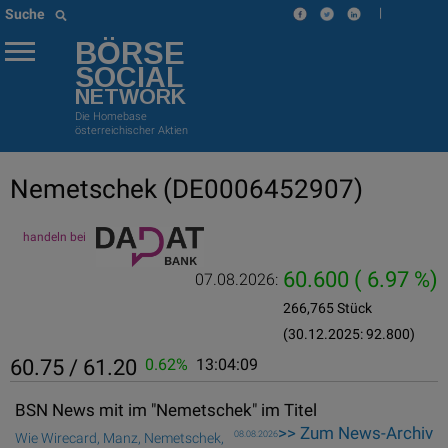
|
Suche
BÖRSE
SOCIAL
NETWORK
Die Homebase
österreichischer Aktien
Nemetschek
(DE0006452907)
handeln bei
60.600
( 6.97 %)
07.08.2026:
266,765 Stück
(30.12.2025: 92.800)
60.75 / 61.20
0.62%
13:04:09
BSN News mit im "Nemetschek" im Titel
>> Zum News-Archiv
08.08.2026
Wie Wirecard, Manz, Nemetschek,