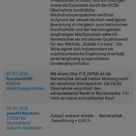
Investitionen in Cloud- und KI-Lösungen
sowie die Expansion durch die HCSS-
Übernahme zusätzliche
Wachstumsperspektiven eröffnen.
Aufgrund der aktuell deutlich niedrigeren
Bewertung im Vergleich zum historischen
Durchschnitt und der hervorragenden
langfristigen Marktposition sehe ich
Nemetschek als attraktiven Qualitätswert
für das Wikifolio „Stabilis Fortuna“. Die
Aktie eignet sich insbesondere als
wachstumsstarke Ergänzung innerhalb
eines langfristig ausgerichteten
Dividendenportfolios.
07.07.2026
Mit einem 20er P/E (NTM) ist die
Konstantin85
|
Nemetschek aktuell meiner Meinung nach
KS8586
ein absolutes Schnäppchen. Die HCSS
MarktGelegenheiten
Übernahme vergrößert den
adressierbaren Markt in Nordamerika. Für
mich ein klarer antizyklischer Kauf.
28.06.2026
yannikYBbretzel
|
Zukauf weiterer Anteile... Nemetschek ,
270287BZ
Gewichtung + 0,65 %
Deutschland
Zukunft Wachstum