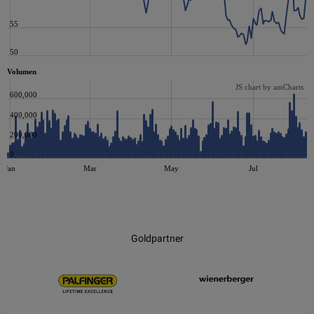
55
50
Volumen
JS chart by amCharts
600,000
400,000
200,000
0
Jan
Mar
May
Jul
JS chart by amCharts
Goldpartner