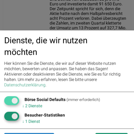
Euro und investierte damit 91 650 Euro.
Der Zeitpunkt spricht für sich, denn die
Aktie hatte nach dem Halbjahresbericht
acht Prozent verloren. Dabei überzeugten
die Zahlen, im zweiten Quartal kletterte
der Umsatz um 13 Prozent auf 327,7 Mio.
Euro. Zudem erweitert die Übernahme des
US-Anbieters HCSS den Ausblick. Solide
Dienste, die wir nutzen
Zahlen, ein zukaufender Aufsichtsrat und
ein um acht Prozent gefallener Kurs sind
möchten
für mich eine Kombination, die man nicht
oft bekommt.
Hier können Sie die Dienste, die wir auf dieser Website nutzen
20.07.2026
möchten, bewerten und anpassen. Sie haben das Sagen!
StefanBodeFonds
|
Aktivieren oder deaktivieren Sie die Dienste, wie Sie es für richtig
RELAXSTR
Neueinstieg
halten.
Um mehr zu erfahren, lesen Sie bitte unsere
10-3-1% Relax-
Datenschutzerklärung
.
Strategie-Aggro
14.07.2026
Die Nemetschek SE zählt weltweit zu den
Börse Social Defaults
(immer erforderlich)
DiBuOL
| STABILIS
führenden Anbietern von
Stabilis Fortuna
Softwarelösungen für die Bau-,
↓
2
Dienste
Architektur-, Ingenieur- und
Medienbranche. Mit Marken wie Allplan,
Besucher-Statistiken
Graphisoft, Bluebeam und Maxon
↓
1
Dienst
begleitet das Unternehmen den gesamten
Lebenszyklus eines Bauprojekts – von der