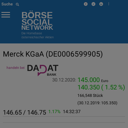
|
Suche
BÖRSE
SOCIAL
NETWORK
Die Homebase
österreichischer Aktien
Merck KGaA
(DE0006599905)
handeln bei
145.000
30.12.2020:
Euro
140.350
( 1.52 %)
166,548 Stück
(30.12.2019: 105.350)
146.65 / 146.75
1.17%
14:32:37