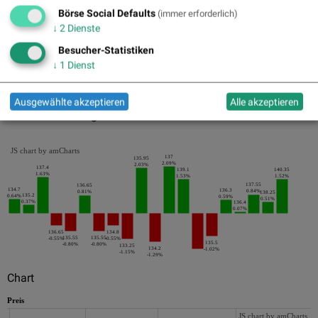
Pics
Börse Social Defaults
(immer erforderlich)
↓
2
Dienste
Besucher-Statistiken
↓
1
Dienst
Ausgewählte akzeptieren
Alle akzeptieren
Die letzten 20 Tage der Periode
JS chart by amCharts
137
135.95
2.09%
2.03%
137.4
139.1
140.35
1.63%
1.53%
1.52%
137.55
136.65
134.7
136.3
0.84%
0.81%
138.25
135.2
0.64%
0.59%
0.51%
0.37%
136.4
0.07%
136.65
134.8
135.55
135.55
-0.55%
-0.55%
135.5
-0.80%
-0.80%
133.25
134.2
-1.02%
-1.15%
-1.29%
Chart
Preis
JS chart by amCharts