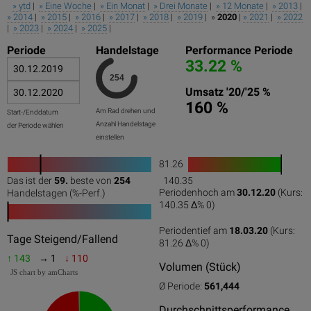
» ytd
|
» Eine Woche
|
» Ein Monat
|
» Drei Monate
|
» 12 Monate
|
» 2013
|
» 2014
|
» 2015
|
» 2016
|
» 2017
|
» 2018
|
» 2019
| »
2020
|
» 2021
|
» 2022
|
» 2023
|
» 2024
|
» 2025
|
Periode
Handelstage
Performance Periode
33.22 %
Umsatz '20/'25 %
160 %
Am Rad drehen und
Start-/Enddatum
Anzahl Handelstage
der Periode wählen
einstellen
81.26
1
Das ist der
59.
beste von
254
140.35
0
50
100
0
100
Periodenhoch am
30.12.20
(Kurs:
Handelstagen (%-Perf.)
140.35 Δ%
0
)
Periodentief am
18.03.20
(Kurs:
0
50
100
Tage Steigend/Fallend
81.26 Δ%
0
)
↑ 143
→ 1
↓ 110
Volumen (Stück)
JS chart by amCharts
Ø Periode:
561,444
Durchschnittsperformance