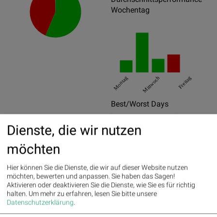
Wochentag
Montag
Mittwoch
Freitag
Best/Worst Days
05.05.2020
5.57%
Dienste, die wir nutzen
24.03.2020
5.42%
möchten
31.03.2020
4.6%
Hier können Sie die Dienste, die wir auf dieser Website nutzen
12.03.2020
-9.22%
möchten, bewerten und anpassen. Sie haben das Sagen!
Aktivieren oder deaktivieren Sie die Dienste, wie Sie es für richtig
18.03.2020
-7.22%
halten.
Um mehr zu erfahren, lesen Sie bitte unsere
Datenschutzerklärung
.
09.03.2020
-6.45%