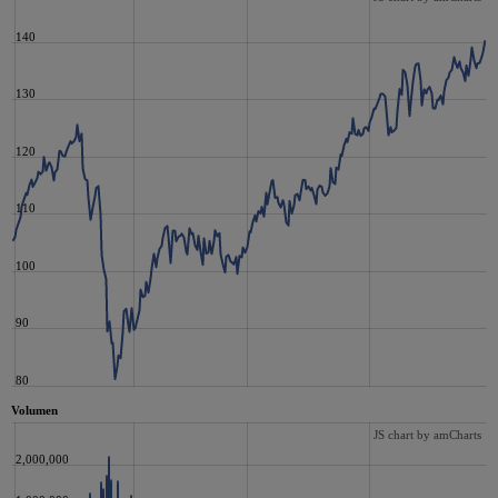
140
130
120
110
100
90
80
Volumen
JS chart by amCharts
2,000,000