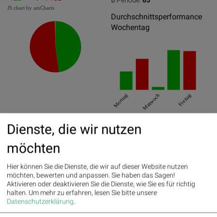
Ø Periode:
65
JS chart by amCharts
Durchschnittsperformance
Wochentag
Montag
Mittwoch
Freitag
Best/Worst Days
Dienste, die wir nutzen
25.04.2016
13.05%
möchten
25.01.2016
8.09%
Hier können Sie die Dienste, die wir auf dieser Website nutzen
17.10.2016
7.31%
möchten, bewerten und anpassen. Sie haben das Sagen!
Aktivieren oder deaktivieren Sie die Dienste, wie Sie es für richtig
26.01.2016
-7.21%
halten.
Um mehr zu erfahren, lesen Sie bitte unsere
Datenschutzerklärung
.
14.03.2016
-6.14%