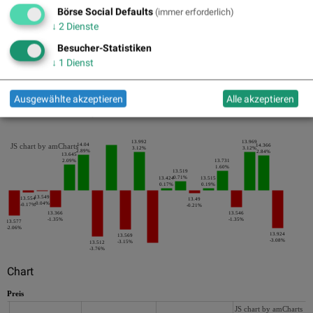
05.04.2016
-5.89%
Börse Social Defaults
(immer erforderlich)
↓
2
Dienste
Pics
Besucher-Statistiken
↓
1
Dienst
Ausgewählte akzeptieren
Alle akzeptieren
Die letzten 20 Tage der Periode
13.992
13.969
JS chart by amCharts
14.04
14.366
3.12%
3.12%
2.89%
2.84%
13.645
2.09%
13.731
1.60%
13.519
0.71%
13.424
13.515
0.17%
0.19%
13.549
13.554
13.49
-0.04%
-0.17%
-0.21%
13.366
13.546
-1.35%
-1.35%
13.577
-2.06%
13.924
13.569
-3.08%
-3.15%
13.512
-3.76%
Chart
Preis
JS chart by amCharts