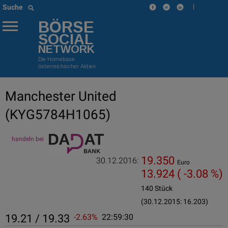
|
Suche
BÖRSE
SOCIAL
NETWORK
Die Homebase
österreichischer Aktien
Manchester United
(KYG5784H1065)
handeln bei
19.350
30.12.2016:
Euro
13.924
( -3.08 %)
140 Stück
(30.12.2015: 16.203)
19.21 / 19.33
-2.63%
22:59:30