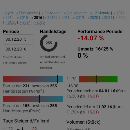
» ytd
|
» Eine Woche
|
» Ein Monat
|
» Drei Monate
|
» 12 Monate
|
» 2013
|
» 2014
|
» 2015
| »
2016
|
» 2017
|
» 2018
|
» 2019
|
» 2020
|
» 2021
|
» 2022
|
» 2023
|
» 2024
|
» 2025
|
Periode
Handelstage
Performance Periode
-14.07 %
Umsatz '16/'25 %
0 %
Am Rad drehen und
Start-/Enddatum
Anzahl Handelstage
der Periode wählen
einstellen
11.78
1
Das ist der
231.
beste von
255
16.38
0
50
100
0
100
Periodenhoch am
04.01.16
(Kurs:
Handelstagen (%-Perf.)
16.383 Δ%
-15.01
)
Das ist der
155.
beste von
255
Periodentief am
11.02.16
(Kurs:
0
50
100
Handelstagen (Preis)
11.784 Δ%
-15.01
)
Tage Steigend/Fallend
Volumen (Stück)
↑ 122
→ 1
↓ 132