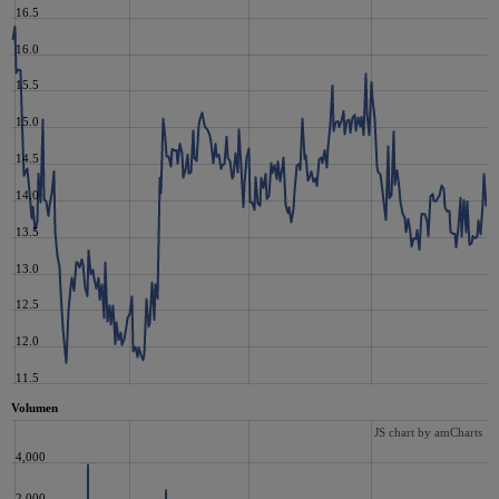
16.5
16.0
15.5
15.0
14.5
14.0
13.5
13.0
12.5
12.0
11.5
Volumen
JS chart by amCharts
4,000
2,000