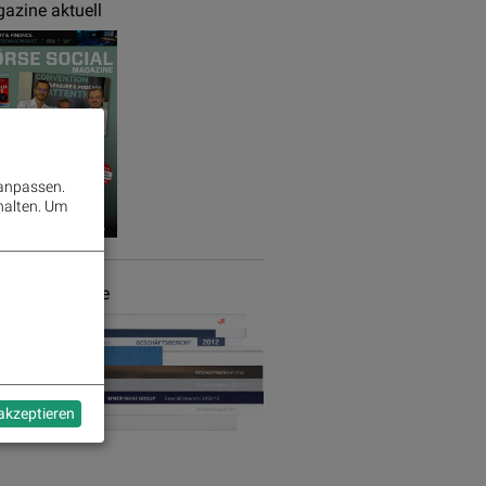
azine aktuell
 anpassen.
halten.
Um
chäftsberichte
 akzeptieren