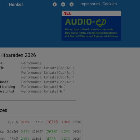
Impressum
|
Cookies
Henkel
NEU
Hitparaden 2026
es:
Performance
TR:
Performance
|
Umsatz
|
Cap
|
Nr. 1
Performance
|
Umsatz
|
Cap
|
Nr. 1
Performance
|
Umsatz
|
Cap
|
Nr. 1
Jones:
Performance
|
Umsatz
|
Cap
|
Nr. 1
t trending
Performance
|
Umsatz
|
Nr. 1
Watchlist:
Performance
|
Umsatz
|
Nr. 1
izes
(
16715
16715
0.00%
-1.36%
17:57
07.08.)
26364
(
26151
0.81%
-0.24%
AX
22:59:27
06.08.)
4342
(
4236
2.50%
-0.27%
old
22:59:31
06.08.)