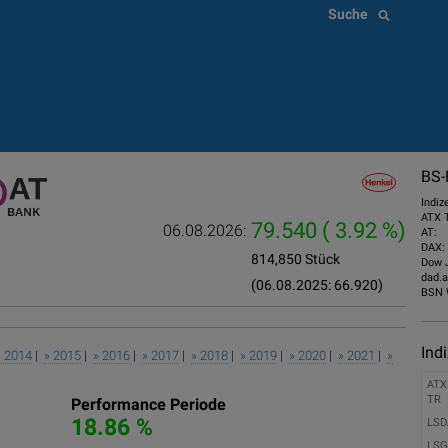
Suche
BS-
Indiz
ATX 
79.540
( 3.92 %)
06.08.2026:
AT:
DAX:
814,850 Stück
Dow 
dad.a
(06.08.2025: 66.920)
BSN 
Ind
» 2014
|
» 2015
|
» 2016
|
» 2017
|
» 2018
|
» 2019
|
» 2020
|
» 2021
|
»
ATX
TR
Performance Periode
18.86 %
LSD
LSG