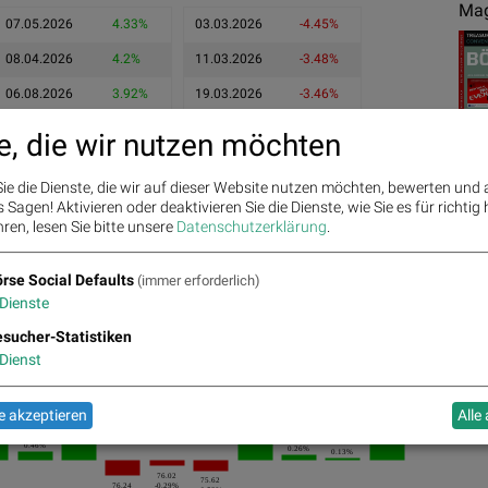
Mag
07.05.2026
4.33%
03.03.2026
-4.45%
08.04.2026
4.2%
11.03.2026
-3.48%
06.08.2026
3.92%
19.03.2026
-3.46%
e, die wir nutzen möchten
ie die Dienste, die wir auf dieser Website nutzen möchten, bewerten und
Sagen! Aktivieren oder deaktivieren Sie die Dienste, wie Sie es für richtig 
ren, lesen Sie bitte unsere
Datenschutzerklärung
.
rse Social Defaults
(immer erforderlich)
Ges
Dienste
sucher-Statistiken
Dienst
79.54
3.92%
76.84
2.43%
 akzeptieren
Alle
%
76.24
75.02
0.82%
76.44
76.54
0.46%
0.26%
0.13%
76.02
75.62
76.24
-0.29%