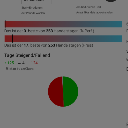
Am Rad drehen und
Start-/Enddatum
Anzahl Handelstage einstellen
der Periode wählen
1
Das ist der
3.
beste von
253
Handelstagen (%-Perf.)
0
20
40
60
80
100
1
Das ist der
17.
beste von
253
Handelstagen (Preis)
0
20
40
60
80
100
Tage Steigend/Fallend
↑ 125
→ 4
↓ 124
JS chart by amCharts