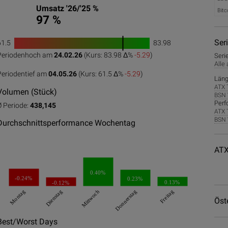
Umsatz '26/'25 %
Bitc
97 %
Ser
61.5
83.98
1
Periodenhoch am
24.02.26
(Kurs: 83.98 Δ%
-5.29
)
Seri
0
50
100
Alle
Periodentief am
04.05.26
(Kurs: 61.5 Δ%
-5.29
)
Läng
ATX 
Volumen (Stück)
BSN 
Perf
Ø Periode:
438,145
ATX 
BSN 
Durchschnittsperformance Wochentag
ATX
0.40%
-0.24%
0.23%
0.13%
-0.12%
Montag
Dienstag
Mittwoch
Donnerstag
Freitag
Öst
Best/Worst Days