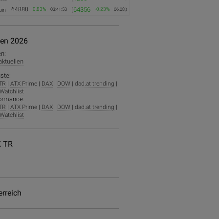
64888
(
64356
0.83%
-0.23%
oin
03:41:53
06.08.)
ien 2026
en:
 aktuellen
ste:
TR
|
ATX Prime
|
DAX
|
DOW
|
dad.at trending
|
Watchlist
ormance:
TR
|
ATX Prime
|
DAX
|
DOW
|
dad.at trending
|
Watchlist
 TR
erreich