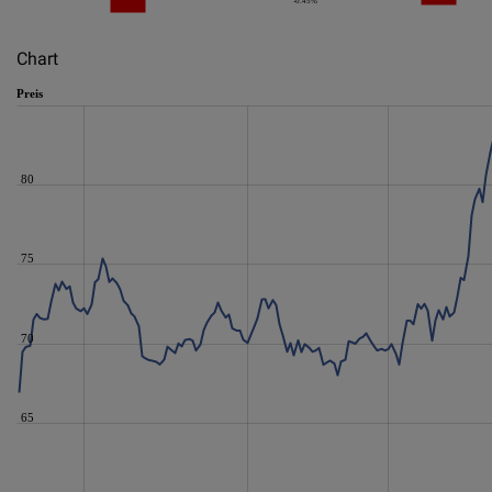
-0.45%
Chart
Preis
80
75
70
65