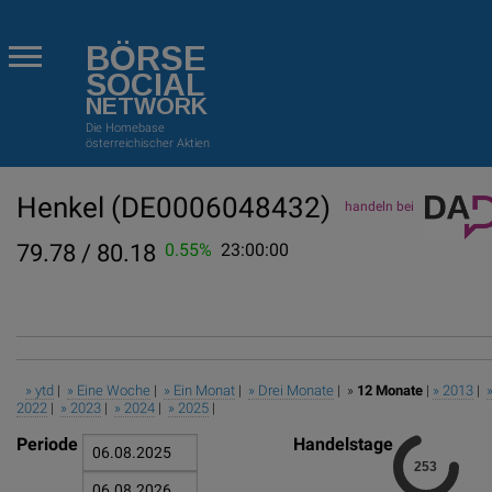
BÖRSE
SOCIAL
NETWORK
Die Homebase
österreichischer Aktien
Henkel
(DE0006048432)
handeln bei
79.78 / 80.18
0.55%
23:00:00
» ytd
|
» Eine Woche
|
» Ein Monat
|
» Drei Monate
| »
12 Monate
|
» 2013
|
2022
|
» 2023
|
» 2024
|
» 2025
|
Periode
Handelstage