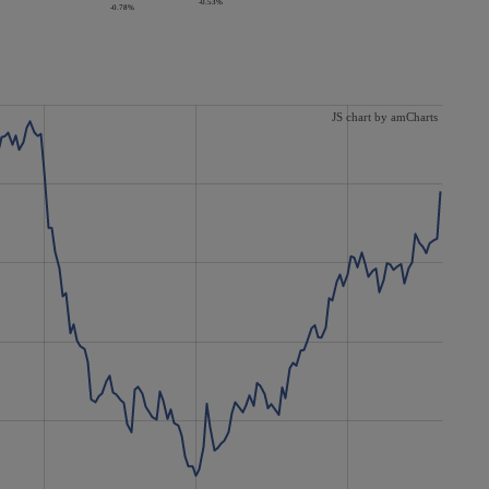
-0.53%
-0.78%
JS chart by amCharts