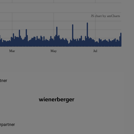
JS chart by amCharts
Mar
May
Jul
tner
rpartner