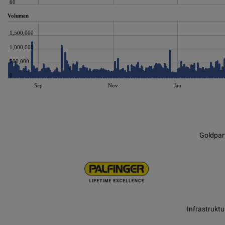
60
Volumen
1,500,000
1,000,000
500,000
0
Sep
Nov
Jan
JS chart by amCharts
Goldpar
Infrastruktu