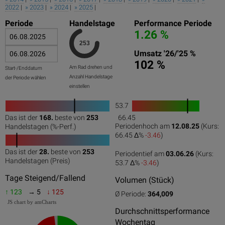
2022
|
» 2023
|
» 2024
|
» 2025
|
Periode
Handelstage
Performance Periode
1.26 %
Umsatz '26/'25 %
102 %
Am Rad drehen und
Start-/Enddatum
Anzahl Handelstage
der Periode wählen
einstellen
53.7
1
Das ist der
168.
beste von
253
66.45
0
50
100
0
100
Periodenhoch am
12.08.25
(Kurs:
Handelstagen (%-Perf.)
66.45 Δ%
-3.46
)
Das ist der
28.
beste von
253
Periodentief am
03.06.26
(Kurs:
0
50
100
Handelstagen (Preis)
53.7 Δ%
-3.46
)
Tage Steigend/Fallend
Volumen (Stück)
↑ 123
→ 5
↓ 125
Ø Periode:
364,009
JS chart by amCharts
Durchschnittsperformance
Wochentag