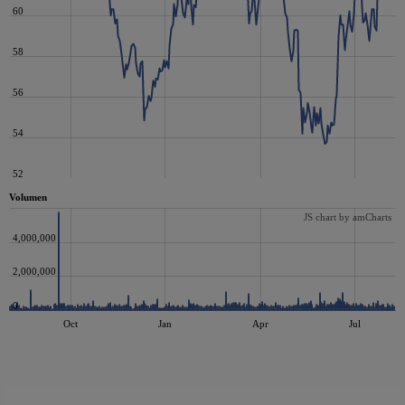
60
58
56
54
52
Volumen
JS chart by amCharts
4,000,000
2,000,000
0
Oct
Jan
Apr
Jul
JS chart by amCharts