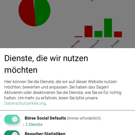
Montag
Mittwoch
Freitag
Dienste, die wir nutzen
Best/Worst Days
möchten
22.07.2026
5.65%
16.06.2026
5.08%
Hier können Sie die Dienste, die wir auf dieser Website nutzen
26.01.2026
3.39%
möchten, bewerten und anpassen. Sie haben das Sagen!
Aktivieren oder deaktivieren Sie die Dienste, wie Sie es für richtig
halten.
Um mehr zu erfahren, lesen Sie bitte unsere
08.12.2025
-5.02%
Datenschutzerklärung
.
11.05.2026
-4.89%
Börse Social Defaults
(immer erforderlich)
13.08.2025
-3.61%
↓
2
Dienste
Besucher-Statistiken