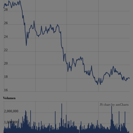
28
26
24
22
20
18
16
Volumen
JS chart by amCharts
2,000,000
1,000,000