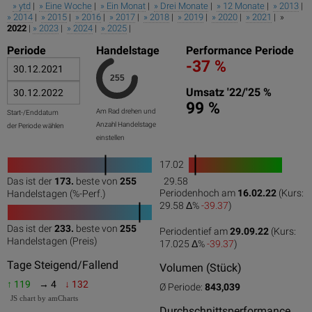
» ytd
|
» Eine Woche
|
» Ein Monat
|
» Drei Monate
|
» 12 Monate
|
» 2013
|
» 2014
|
» 2015
|
» 2016
|
» 2017
|
» 2018
|
» 2019
|
» 2020
|
» 2021
| »
2022
|
» 2023
|
» 2024
|
» 2025
|
Periode
Handelstage
Performance Periode
-37 %
Umsatz '22/'25 %
99 %
Am Rad drehen und
Start-/Enddatum
Anzahl Handelstage
der Periode wählen
einstellen
17.02
1
Das ist der
173.
beste von
255
29.58
0
50
100
0
100
Periodenhoch am
16.02.22
(Kurs:
Handelstagen (%-Perf.)
29.58 Δ%
-39.37
)
Das ist der
233.
beste von
255
Periodentief am
29.09.22
(Kurs:
0
50
100
Handelstagen (Preis)
17.025 Δ%
-39.37
)
Tage Steigend/Fallend
Volumen (Stück)
↑ 119
→ 4
↓ 132
Ø Periode:
843,039
JS chart by amCharts
Durchschnittsperformance