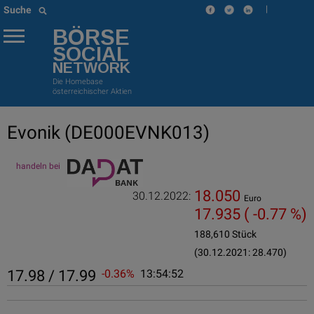
|
Suche
BÖRSE
SOCIAL
NETWORK
Die Homebase
österreichischer Aktien
Evonik
(DE000EVNK013)
handeln bei
18.050
30.12.2022:
Euro
17.935
( -0.77 %)
188,610 Stück
(30.12.2021: 28.470)
17.98 / 17.99
-0.36%
13:54:52