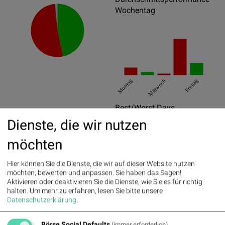
Wochentag
Montag
Mittwoch
Freitag
Best/Worst Days
Dienste, die wir nutzen
09.03.2022
7.1%
möchten
10.10.2022
5.43%
24.06.2022
4.24%
Hier können Sie die Dienste, die wir auf dieser Website nutzen
möchten, bewerten und anpassen. Sie haben das Sagen!
16.06.2022
-7.96%
Aktivieren oder deaktivieren Sie die Dienste, wie Sie es für richtig
halten.
Um mehr zu erfahren, lesen Sie bitte unsere
05.07.2022
-6.32%
Datenschutzerklärung
.
07.03.2022
-5.57%
Börse Social Defaults
(immer erforderlich)