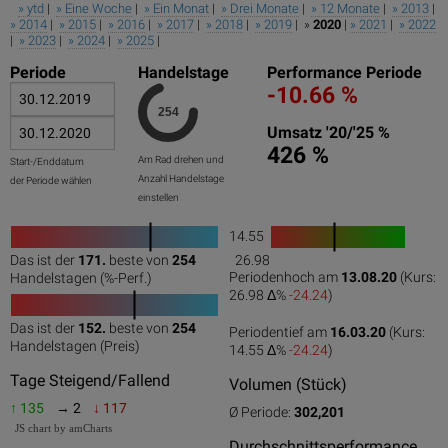
» ytd
|
» Eine Woche
|
» Ein Monat
|
» Drei Monate
|
» 12 Monate
|
» 2013
|
» 2014
|
» 2015
|
» 2016
|
» 2017
|
» 2018
|
» 2019
| »
2020
|
» 2021
|
» 2022
|
» 2023
|
» 2024
|
» 2025
|
Periode
Handelstage
Performance Periode
-10.66 %
Umsatz '20/'25 %
426 %
Am Rad drehen und
Start-/Enddatum
Anzahl Handelstage
der Periode wählen
einstellen
14.55
1
Das ist der
171.
beste von
254
26.98
0
50
100
0
100
Periodenhoch am
13.08.20
(Kurs:
Handelstagen (%-Perf.)
26.98 Δ%
-24.24
)
Das ist der
152.
beste von
254
Periodentief am
16.03.20
(Kurs:
0
50
100
Handelstagen (Preis)
14.55 Δ%
-24.24
)
Tage Steigend/Fallend
Volumen (Stück)
↑ 135
→ 2
↓ 117
Ø Periode:
302,201
JS chart by amCharts
Durchschnittsperformance