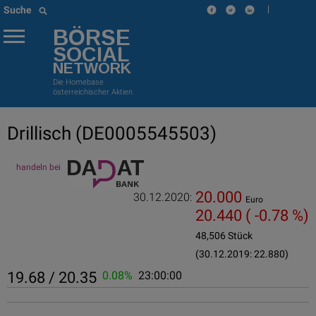
|
Suche
BÖRSE
SOCIAL
NETWORK
Die Homebase
österreichischer Aktien
Drillisch
(DE0005545503)
handeln bei
20.000
30.12.2020:
Euro
20.440
( -0.78 %)
48,506 Stück
(30.12.2019: 22.880)
19.68 / 20.35
0.08%
23:00:00