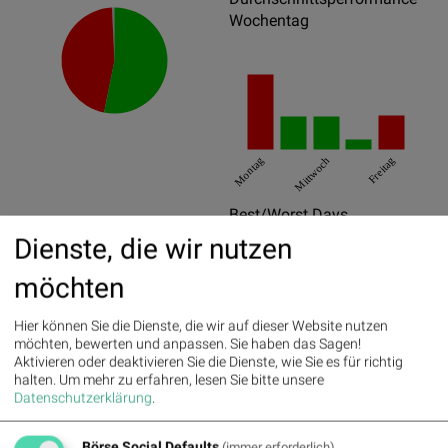
Wochentag
Montag
Mittwoch
Freitag
Best/Worst Days
Dienste, die wir nutzen
26.03.2020
6.63%
möchten
13.08.2020
6.51%
30.03.2020
6.47%
Hier können Sie die Dienste, die wir auf dieser Website nutzen
möchten, bewerten und anpassen. Sie haben das Sagen!
21.09.2020
-27.78%
Aktivieren oder deaktivieren Sie die Dienste, wie Sie es für richtig
halten.
Um mehr zu erfahren, lesen Sie bitte unsere
12.03.2020
-14.54%
Datenschutzerklärung
.
09.03.2020
-9.73%
Börse Social Defaults
(immer erforderlich)