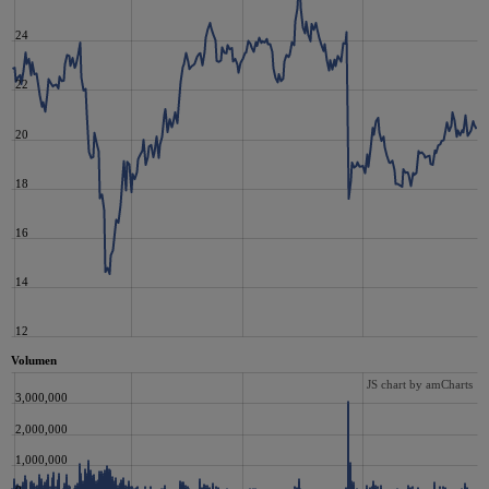
24
22
20
18
16
14
12
Volumen
JS chart by amCharts
3,000,000
2,000,000
1,000,000