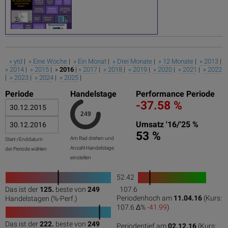
» ytd
|
» Eine Woche
|
» Ein Monat
|
» Drei Monate
|
» 12 Monate
|
» 2013
|
» 2014
|
» 2015
| »
2016
|
» 2017
|
» 2018
|
» 2019
|
» 2020
|
» 2021
|
» 2022
|
» 2023
|
» 2024
|
» 2025
|
Periode
Handelstage
Performance Periode
-37.58 %
Umsatz '16/'25 %
53 %
Am Rad drehen und
Start-/Enddatum
Anzahl Handelstage
der Periode wählen
einstellen
52.42
1
Das ist der
125.
beste von
249
107.6
0
50
100
0
100
Periodenhoch am
11.04.16
(Kurs:
Handelstagen (%-Perf.)
107.6 Δ%
-41.99
)
Das ist der
222.
beste von
249
Periodentief am
02.12.16
(Kurs: