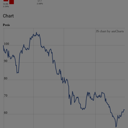
57.7
-2.68%
54.86
-3.59%
Chart
Preis
JS chart by amCharts
100
90
80
70
60