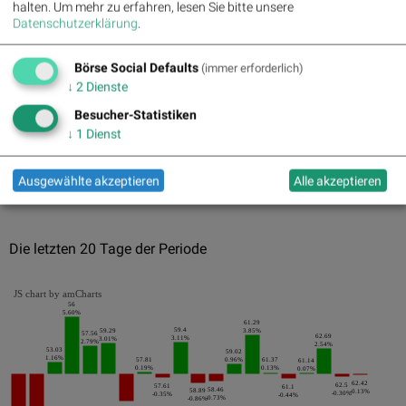
halten.
Um mehr zu erfahren, lesen Sie bitte unsere
18.07.2016
-9.29%
Datenschutzerklärung
.
21.07.2016
-6.46%
Börse Social Defaults
(immer erforderlich)
02.08.2016
-6.03%
↓
2
Dienste
Pics
Besucher-Statistiken
↓
1
Dienst
Ausgewählte akzeptieren
Alle akzeptieren
Die letzten 20 Tage der Periode
JS chart by amCharts
56
5.60%
61.29
59.4
59.29
3.85%
57.56
62.69
3.11%
3.01%
2.79%
2.54%
53.03
59.02
1.16%
57.81
0.96%
61.37
61.14
0.19%
0.13%
0.07%
62.42
62.5
57.61
61.1
58.46
58.89
-0.13%
-0.30%
-0.35%
-0.44%
-0.73%
-0.86%