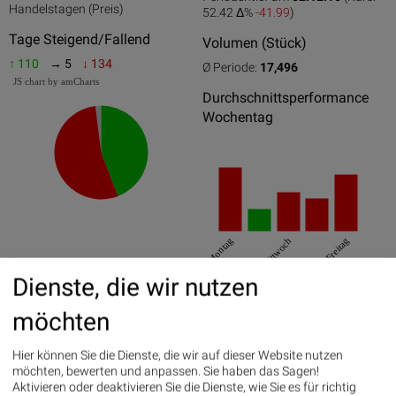
0
50
100
Handelstagen (Preis)
52.42 Δ%
-41.99
)
Tage Steigend/Fallend
Volumen (Stück)
↑ 110
→ 5
↓ 134
Ø Periode:
17,496
JS chart by amCharts
Durchschnittsperformance
Wochentag
Montag
Mittwoch
Freitag
Dienste, die wir nutzen
Best/Worst Days
möchten
25.07.2016
5.87%
06.12.2016
5.6%
Hier können Sie die Dienste, die wir auf dieser Website nutzen
möchten, bewerten und anpassen. Sie haben das Sagen!
17.02.2016
5.51%
Aktivieren oder deaktivieren Sie die Dienste, wie Sie es für richtig