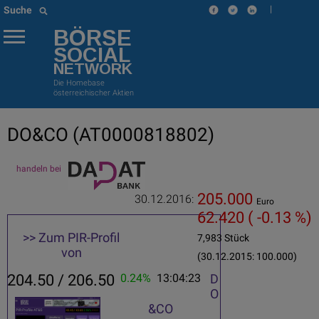
|
Suche
BÖRSE
SOCIAL
NETWORK
Die Homebase
österreichischer Aktien
DO&CO
(AT0000818802)
handeln bei
205.000
30.12.2016:
Euro
62.420
( -0.13 %)
>> Zum PIR-Profil
7,983 Stück
von
(30.12.2015: 100.000)
204.50 / 206.50
0.24%
13:04:23
D
O
&CO