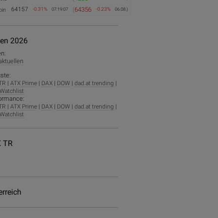
64157
(
64356
-0.31%
-0.23%
oin
07:19:07
06.08.)
ien 2026
en:
 aktuellen
ste:
TR
|
ATX Prime
|
DAX
|
DOW
|
dad.at trending
|
Watchlist
ormance:
TR
|
ATX Prime
|
DAX
|
DOW
|
dad.at trending
|
Watchlist
 TR
erreich