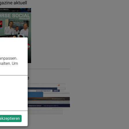
azine aktuell
 anpassen.
halten.
Um
chäftsberichte
 akzeptieren