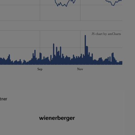
JS chart by amCharts
Sep
Nov
tner