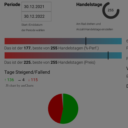
Periode
Handelstage
Am Rad drehen und
Start-/Enddatum
Anzahl Handelstage einstellen
der Periode wählen
1
Das ist der
177.
beste von
255
Handelstagen (%-Perf.)
0
20
40
60
80
100
1
Das ist der
225.
beste von
255
Handelstagen (Preis)
0
20
40
60
80
100
Tage Steigend/Fallend
↑ 136
→ 4
↓ 115
JS chart by amCharts