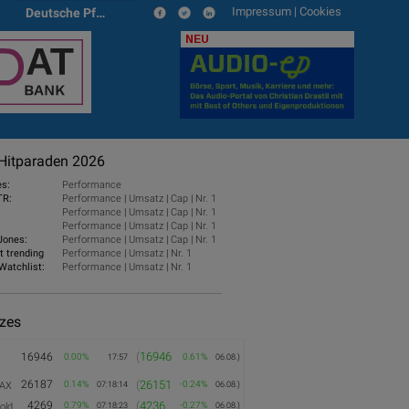
Impressum
|
Cookies
Deutsche Pfandbriefbank
NEU
Hitparaden 2026
es:
Performance
TR:
Performance
|
Umsatz
|
Cap
|
Nr. 1
Performance
|
Umsatz
|
Cap
|
Nr. 1
Performance
|
Umsatz
|
Cap
|
Nr. 1
Jones:
Performance
|
Umsatz
|
Cap
|
Nr. 1
t trending
Performance
|
Umsatz
|
Nr. 1
Watchlist:
Performance
|
Umsatz
|
Nr. 1
izes
(
16946
16946
0.00%
0.61%
17:57
06.08.)
26187
(
26151
0.14%
-0.24%
AX
07:18:14
06.08.)
4269
(
4236
0.79%
-0.27%
old
07:18:23
06.08.)