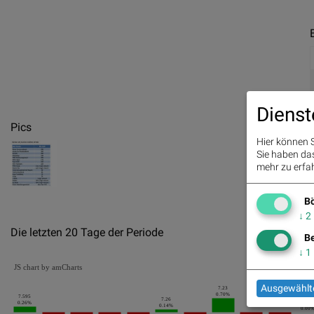
Dienst
Pics
Hier können S
Sie haben das 
mehr zu erfah
Bö
↓
2
Die letzten 20 Tage der Periode
Be
↓
1
JS chart by amCharts
Ausgewählte
7.23
0.70%
7.595
7.26
7
0.26%
0.14%
0.00