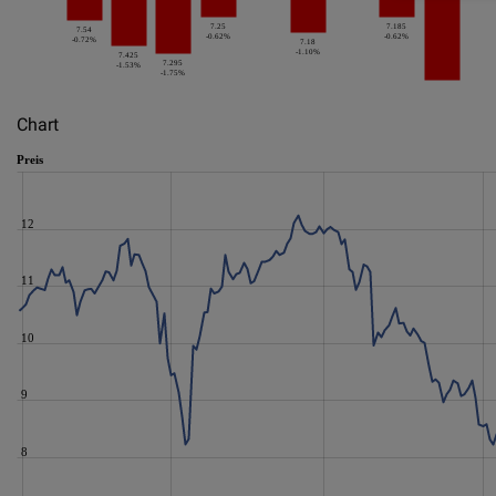
7.25
7.185
7.54
-0.62%
-0.62%
-0.72%
7.18
-1.10%
7.425
7.295
-1.53%
-1.75%
Chart
Preis
12
11
10
9
8