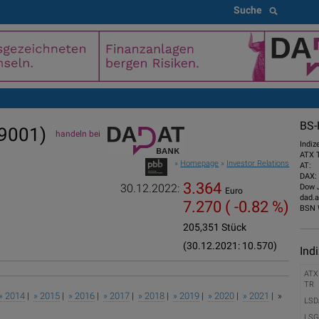
Suche
BS-
9001)
handeln bei
Indiz
ATX 
»
Homepage
»
Investor Relations
AT:
DAX:
3.364
30.12.2022:
Dow 
Euro
dad.a
7.270
( -0.82 %)
BSN 
205,351 Stück
(30.12.2021: 10.570)
Ind
ATX
TR
» 2014
|
» 2015
|
» 2016
|
» 2017
|
» 2018
|
» 2019
|
» 2020
|
» 2021
| »
LSD
LSG