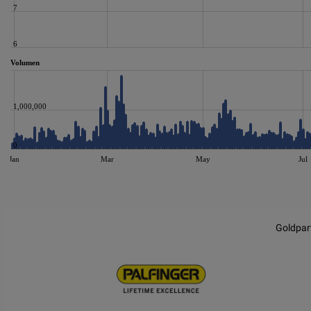
7
6
Volumen
1,000,000
0
Jan
Mar
May
Jul
JS chart by amCharts
Goldpar