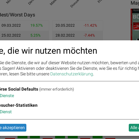
Mittwoch
Donnerstag
Mag
Best/Worst Days
09.03.2022
19.57%
20.05.2022
-11.42%
25.02.2022
5.25%
28.02.2022
-7.44%
22.03.2022
5.05%
24.02.2022
-6.8%
e, die wir nutzen möchten
ie die Dienste, die wir auf dieser Website nutzen möchten, bewerten und
Sagen! Aktivieren oder deaktivieren Sie die Dienste, wie Sie es für richtig 
ren, lesen Sie bitte unsere
Datenschutzerklärung
.
Ges
rse Social Defaults
(immer erforderlich)
Dienste
sucher-Statistiken
Dienst
7.235
7.095
1.97%
1.79%
7.31
1.46%
7.33
 akzeptieren
Alle
0.83%
7.205
0.42%
%