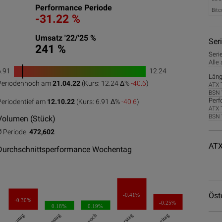
Performance Periode
Bitc
-31.22 %
Umsatz '22/'25 %
Ser
241 %
Seri
Alle
6.91
12.24
1
Läng
Periodenhoch am
21.04.22
(Kurs: 12.24 Δ%
-40.6
)
ATX 
0
50
100
BSN 
Perf
Periodentief am
12.10.22
(Kurs: 6.91 Δ%
-40.6
)
ATX 
BSN 
Volumen (Stück)
Ø Periode:
472,602
ATX
Durchschnittsperformance Wochentag
Öst
-0.41%
-0.30%
-0.25%
0.18%
0.19%
Montag
Dienstag
Freitag