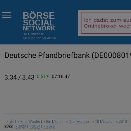
BÖRSE
SOCIAL
NETWORK
Die Homebase
österreichischer Aktien
Deutsche Pfandbriefbank
(DE000801
3.34 / 3.43
0.51%
07:16:47
» ytd
|
» Eine Woche
|
» Ein Monat
|
» Drei Monate
|
» 12 Monate
|
» 2013
|
2022
|
» 2023
|
» 2024
|
» 2025
|