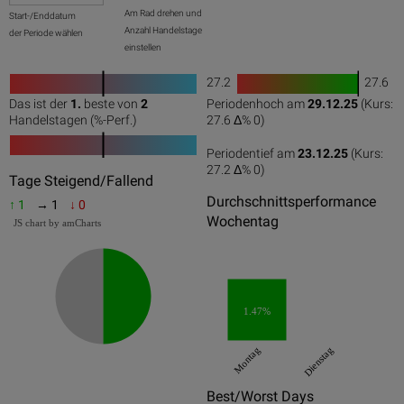
Am Rad drehen und
Start-/Enddatum
Anzahl Handelstage
der Periode wählen
einstellen
27.2
27.6
1
Das ist der
1.
beste von
2
Periodenhoch am
29.12.25
(Kurs:
0
50
100
0
100
Handelstagen (%-Perf.)
27.6 Δ%
0
)
Periodentief am
23.12.25
(Kurs:
27.2 Δ%
0
)
0
50
100
Tage Steigend/Fallend
Durchschnittsperformance
↑ 1
→ 1
↓ 0
Wochentag
JS chart by amCharts
1.47%
Montag
Dienstag
Best/Worst Days