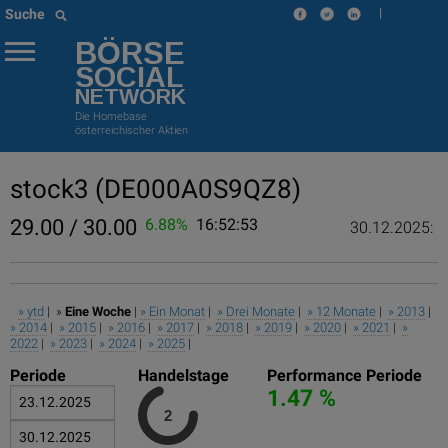
|
Suche
BÖRSE
SOCIAL
NETWORK
Die Homebase
österreichischer Aktien
stock3
(DE000A0S9QZ8)
29.00 / 30.00
6.88%
16:52:53
30.12.2025:
» ytd
| »
Eine Woche
|
» Ein Monat
|
» Drei Monate
|
» 12 Monate
|
» 2013
|
» 2014
|
» 2015
|
» 2016
|
» 2017
|
» 2018
|
» 2019
|
» 2020
|
» 2021
|
»
2022
|
» 2023
|
» 2024
|
» 2025
|
Periode
Handelstage
Performance Periode
1.47 %