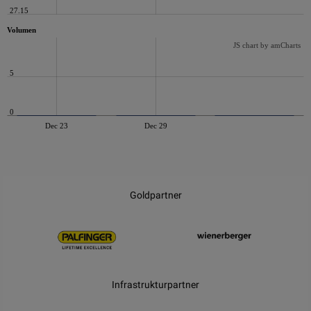
27.15
Volumen
JS chart by amCharts
5
0
Dec 23
Dec 29
JS chart by amCharts
Goldpartner
Infrastrukturpartner