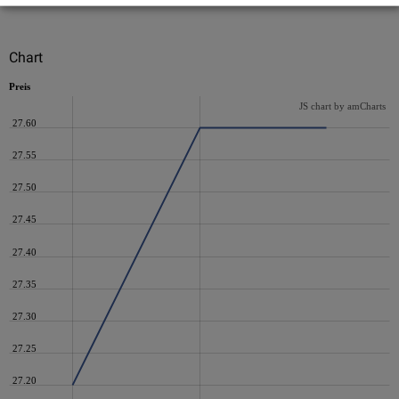
Chart
Preis
JS chart by amCharts
27.60
27.55
27.50
27.45
27.40
27.35
27.30
27.25
27.20