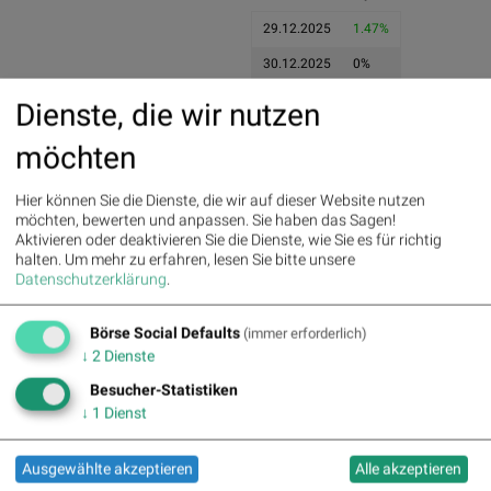
29.12.2025
1.47%
30.12.2025
0%
Dienste, die wir nutzen
30.12.2025
0%
29.12.2025
1.47%
möchten
Pics
Hier können Sie die Dienste, die wir auf dieser Website nutzen
möchten, bewerten und anpassen. Sie haben das Sagen!
Aktivieren oder deaktivieren Sie die Dienste, wie Sie es für richtig
halten.
Um mehr zu erfahren, lesen Sie bitte unsere
Datenschutzerklärung
.
Die letzten 20 Tage der Periode
Börse Social Defaults
(immer erforderlich)
↓
2
Dienste
JS chart by amCharts
Besucher-Statistiken
↓
1
Dienst
Ausgewählte akzeptieren
Alle akzeptieren