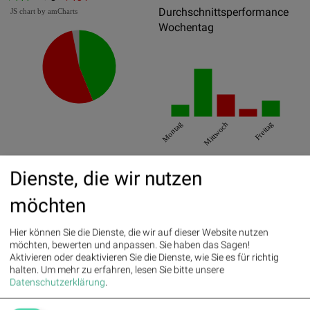
Durchschnittsperformance
JS chart by amCharts
Wochentag
Montag
Mittwoch
Freitag
Best/Worst Days
Dienste, die wir nutzen
07.01.2014
33.51%
möchten
25.03.2014
32.19%
10.03.2014
30.3%
Hier können Sie die Dienste, die wir auf dieser Website nutzen
möchten, bewerten und anpassen. Sie haben das Sagen!
Aktivieren oder deaktivieren Sie die Dienste, wie Sie es für richtig
11.03.2014
-25.87%
halten.
Um mehr zu erfahren, lesen Sie bitte unsere
26.03.2014
-22.78%
Datenschutzerklärung
.
29.04.2014
-9.54%