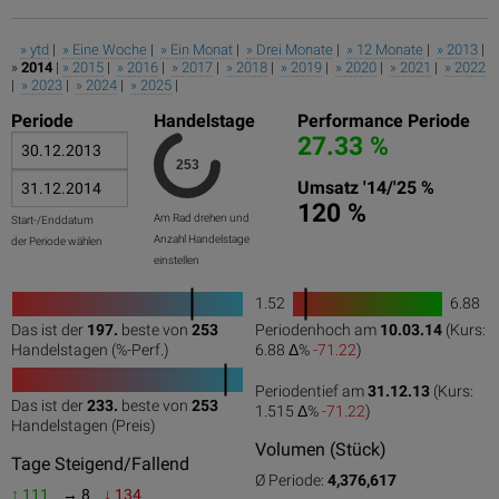
» ytd
|
» Eine Woche
|
» Ein Monat
|
» Drei Monate
|
» 12 Monate
|
» 2013
|
»
2014
|
» 2015
|
» 2016
|
» 2017
|
» 2018
|
» 2019
|
» 2020
|
» 2021
|
» 2022
|
» 2023
|
» 2024
|
» 2025
|
Periode
Handelstage
Performance Periode
27.33 %
Umsatz '14/'25 %
120 %
Am Rad drehen und
Start-/Enddatum
Anzahl Handelstage
der Periode wählen
einstellen
1.52
6.88
1
Das ist der
197.
beste von
253
Periodenhoch am
10.03.14
(Kurs:
0
50
100
0
100
Handelstagen (%-Perf.)
6.88 Δ%
-71.22
)
Periodentief am
31.12.13
(Kurs:
Das ist der
233.
beste von
253
1.515 Δ%
-71.22
)
0
50
100
Handelstagen (Preis)
Volumen (Stück)
Tage Steigend/Fallend
Ø Periode:
4,376,617
↑ 111
→ 8
↓ 134