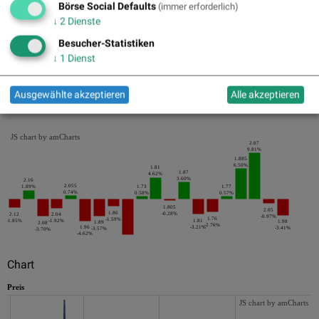
Börse Social Defaults
(immer erforderlich)
Pics
↓
2
Dienste
Besucher-Statistiken
↓
1
Dienst
Ausgewählte akzeptieren
Alle akzeptieren
Die letzten 20 Tage der Periode
JS chart by amCharts
2.07
9.81%
1.885
6.50%
1.81
1.87
4.62%
3.60%
2.16
2.055
1.89%
1.73
1.77
0.74%
0.58%
0.57%
1.805
2.05
1.86
-0.28%
2.12
2.04
-0.97%
1.76
-1.59%
-1.85%
-1.92%
1.81
1.98
1.89
2.08
-2.76%
1.96
-3.21%
-3.41%
-3.57%
-3.70%
-4.62%
Chart
Preis
JS chart by amCharts