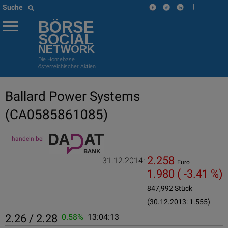
|
Suche
BÖRSE
SOCIAL
NETWORK
Die Homebase
österreichischer Aktien
Ballard Power Systems
(CA0585861085)
handeln bei
2.258
31.12.2014:
Euro
1.980
( -3.41 %)
847,992 Stück
(30.12.2013: 1.555)
2.26 / 2.28
0.58%
13:04:13