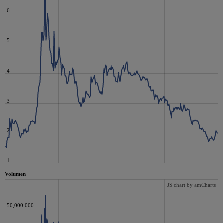
6
5
4
3
2
1
Volumen
JS chart by amCharts
50,000,000