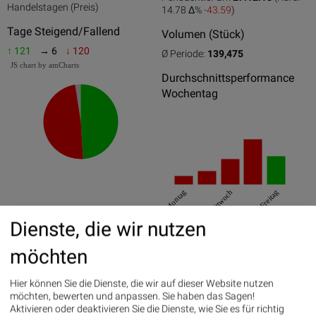
0
50
100
Handelstagen (Preis)
14.78 Δ%
-43.59
)
Tage Steigend/Fallend
Volumen (Stück)
↑ 121
→ 6
↓ 120
Ø Periode:
139,475
JS chart by amCharts
Durchschnittsperformance
Wochentag
Montag
Mittwoch
Freitag
Dienste, die wir nutzen
Best/Worst Days
möchten
31.07.2018
13.82%
07.02.2018
8.04%
Hier können Sie die Dienste, die wir auf dieser Website nutzen
möchten, bewerten und anpassen. Sie haben das Sagen!
02.05.2018
7.54%
Aktivieren oder deaktivieren Sie die Dienste, wie Sie es für richtig