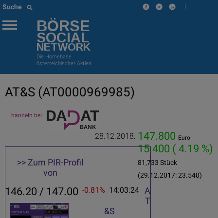
|
Suche
BÖRSE
SOCIAL
NETWORK
Die Homebase
österreichischer Aktien
AT&S
(AT0000969985)
handeln bei
147.800
28.12.2018:
Euro
15.400
( 4.19 %)
>> Zum PIR-Profil
81,733 Stück
von
(29.12.2017: 23.540)
146.20 / 147.00
-0.81%
14:03:24
A
T
&S