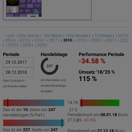
» ytd
|
» Eine Woche
|
» Ein Monat
|
» Drei Monate
|
» 12 Monate
|
» 2013
|
» 2014
|
» 2015
|
» 2016
|
» 2017
| »
2018
|
» 2019
|
» 2020
|
» 2021
|
» 2022
|
» 2023
|
» 2024
|
» 2025
|
Periode
Handelstage
Performance Periode
-34.58 %
Umsatz '18/'25 %
115 %
Am Rad drehen und
Start-/Enddatum
Anzahl Handelstage
der Periode wählen
einstellen
14.78
1
Das ist der
19.
beste von
247
27.3
0
50
100
0
100
Periodenhoch am
08.01.18
(Kurs:
Handelstagen (%-Perf.)
27.3 Δ%
-43.59
)
Das ist der
237.
beste von
247
Periodentief am
27.12.18
(Kurs: