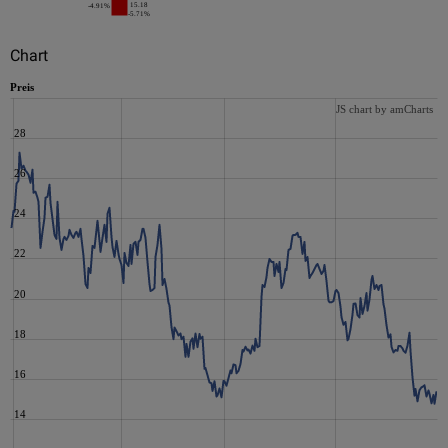
15.18
-4.91%
-5.71%
Chart
Preis
JS chart by amCharts
28
26
24
22
20
18
16
14