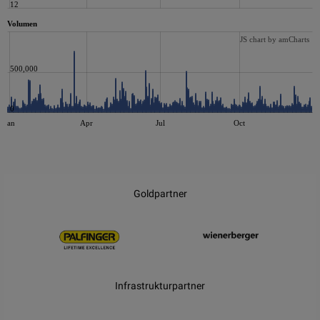
12
Volumen
JS chart by amCharts
500,000
0
Jan
Apr
Jul
Oct
JS chart by amCharts
Goldpartner
Infrastrukturpartner