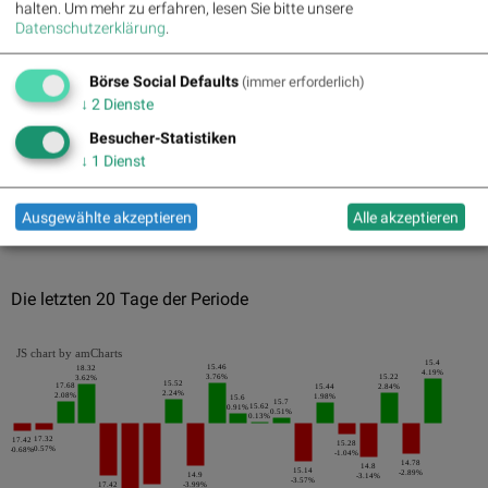
halten.
Um mehr zu erfahren, lesen Sie bitte unsere
24.01.2018
-9.26%
Datenschutzerklärung
.
14.06.2018
-8.83%
Börse Social Defaults
(immer erforderlich)
08.05.2018
-8%
↓
2
Dienste
Pics
Besucher-Statistiken
↓
1
Dienst
Ausgewählte akzeptieren
Alle akzeptieren
Die letzten 20 Tage der Periode
JS chart by amCharts
15.4
15.46
18.32
4.19%
3.76%
15.22
3.62%
15.52
17.68
15.44
2.84%
2.24%
2.08%
1.98%
15.6
15.7
15.62
0.91%
0.51%
0.13%
17.32
17.42
15.28
-0.57%
-0.68%
-1.04%
14.78
14.8
15.14
-2.89%
14.9
-3.14%
-3.57%
17.42
-3.99%