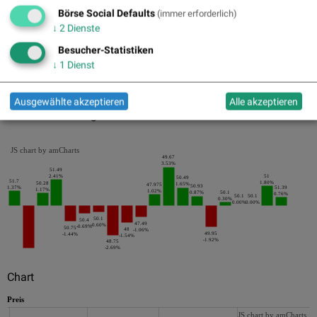
Pics
Börse Social Defaults
(immer erforderlich)
↓
2
Dienste
Besucher-Statistiken
↓
1
Dienst
Ausgewählte akzeptieren
Alle akzeptieren
Die letzten 20 Tage der Periode
JS chart by amCharts
49.67
3.53%
51.49
2.41%
51
50.49
51.7
1.80%
50.28
1.65%
47.975
50.93
1.37%
51.39
1.17%
1.02%
0.87%
50.1
0.76%
50.1
50.1
0.30%
0.00%
0.00%
50.1
50.4
47.49
-0.60%
-0.69%
50.75
48
-1.06%
49.95
-1.44%
-1.54%
-1.92%
48.75
-2.69%
Chart
Preis
JS chart by amCharts