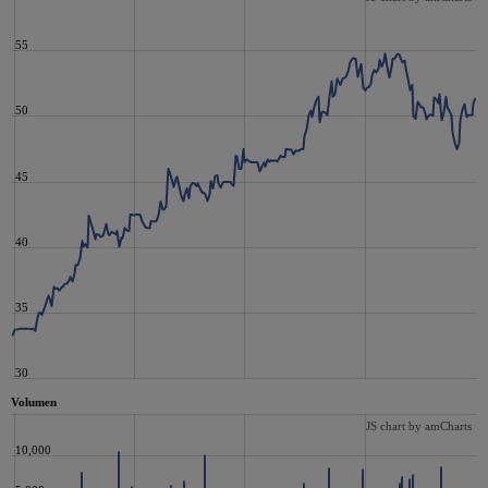
55
50
45
40
35
30
Volumen
JS chart by amCharts
10,000