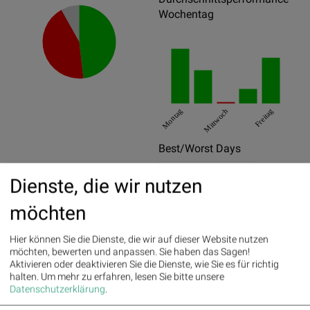
Wochentag
Montag
Mittwoch
Freitag
Best/Worst Days
02.05.2017
6.73%
Dienste, die wir nutzen
28.02.2017
6.05%
möchten
26.06.2017
5.1%
Hier können Sie die Dienste, die wir auf dieser Website nutzen
09.11.2017
-4.58%
möchten, bewerten und anpassen. Sie haben das Sagen!
Aktivieren oder deaktivieren Sie die Dienste, wie Sie es für richtig
30.11.2017
-3.87%
halten.
Um mehr zu erfahren, lesen Sie bitte unsere
Datenschutzerklärung
.
29.08.2017
-3.79%