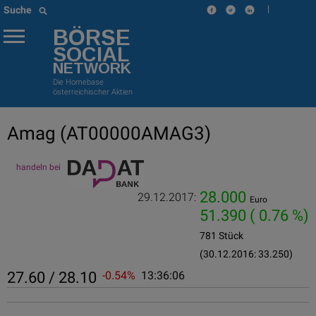
|
Suche
BÖRSE
SOCIAL
NETWORK
Die Homebase
österreichischer Aktien
Amag
(AT00000AMAG3)
handeln bei
28.000
29.12.2017:
Euro
51.390
( 0.76 %)
781 Stück
(30.12.2016: 33.250)
27.60 / 28.10
-0.54%
13:36:06