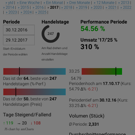
» ytd
|
» Eine Woche
|
» Ein Monat
|
» Drei Monate
|
» 12 Monate
|
» 2013
|
» 2014
|
» 2015
|
» 2016
| »
2017
|
» 2018
|
» 2019
|
» 2020
|
» 2021
|
» 2022
|
» 2023
|
» 2024
|
» 2025
|
Periode
Handelstage
Performance Periode
54.56 %
Umsatz '17/'25 %
310 %
Am Rad drehen und
Start-/Enddatum
Anzahl Handelstage
der Periode wählen
einstellen
33.25
1
Das ist der
64.
beste von
247
54.79
0
50
100
0
100
Periodenhoch am
17.10.17
(Kurs:
Handelstagen (%-Perf.)
54.79 Δ%
-6.21
)
Das ist der
50.
beste von
247
Periodentief am
30.12.16
(Kurs:
0
50
100
Handelstagen (Preis)
33.25 Δ%
-6.21
)
Tage Steigend/Fallend
Volumen (Stück)
↑ 119
→ 20
↓ 108
Ø Periode:
2,331
JS chart by amCharts
Durchschnittsperformance