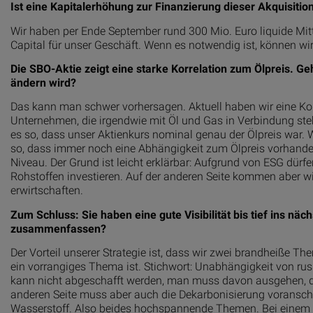
Ist eine Kapitalerhöhung zur Finanzierung dieser Akquisiti
Wir haben per Ende September rund 300 Mio. Euro liquide Mitte
Capital für unser Geschäft. Wenn es notwendig ist, können wi
Die SBO-Aktie zeigt eine starke Korrelation zum Ölpreis. G
ändern wird?
Das kann man schwer vorhersagen. Aktuell haben wir eine Korr
Unternehmen, die irgendwie mit Öl und Gas in Verbindung steh
es so, dass unser Aktienkurs nominal genau der Ölpreis war. Wa
so, dass immer noch eine Abhängigkeit zum Ölpreis vorhanden 
Niveau. Der Grund ist leicht erklärbar: Aufgrund von ESG dürfen
Rohstoffen investieren. Auf der anderen Seite kommen aber wi
erwirtschaften.
Zum Schluss: Sie haben eine gute Visibilität bis tief ins nä
zusammenfassen?
Der Vorteil unserer Strategie ist, dass wir zwei brandheiße T
ein vorrangiges Thema ist. Stichwort: Unabhängigkeit von ru
kann nicht abgeschafft werden, man muss davon ausgehen, d
anderen Seite muss aber auch die Dekarbonisierung voranschr
Wasserstoff. Also beides hochspannende Themen. Bei einem h