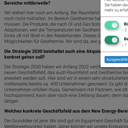
Bereiche mittlerweile?
Sie haben das 
mehr zu erfah
Wir stehen hier noch am Anfang. Bei Raumfahrt sind wir zwar 
noch nicht mithalten. Im Bereich Geothermie haben wir einen 
müssen. Die Produkte, die nach Öl und Gas bohren, können au
Bö
Adaptionen, weil die Temperaturen bei Geothermie viel höher s
↓
2
Eines zB mit Shell in den Niederlanden. Dieses Geschäftsfeld w
Be
Möglichkeiten für Geothermie. Wir sind da, wie gesagt, aber 
↓
1
Die Strategie 2030 beinhaltet auch eine Akquisition im New
konkret gehen soll?
Ausgewählte
Die Strategie 2030 haben wir Anfang 2022 veröffentlicht. S
neuen Geschäftsfeld, das auch Raumfahrt und Geothermie bei
erweitert werden soll. Hier sind wir in einem sehr strukturie
mittlerweile bereits ca. 400 Unternehmen gescreent. Es gibt d
Unternehmen erfüllen muss. Gemeinsam mit Partnern, wie zB de
hochspannend, kann aber noch eine Zeitlang dauern, denn das 
tätigen.
Welches konkrete Geschäftsfeld aus dem New Energy-Berei
Die Grundidee ist jene: Wir sind gut im Equipment-Geschäft für
Wettbewerbsvorteil haben, daher können wir unsere Erzeugnis