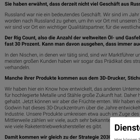
Sie haben erwähnt, dass derzeit nicht viel Geschäft aus R
Russland war nie ein bedeutendes Geschäft. Wir sind im Jahr
worden nach Russland zu gehen, um ihn vor Ort mit unseren S
wir sind vor Ort ein wichtiger Qualitätspartner, für die westli
Der Rig Count, also die Anzahl der weltweiten Öl- und Gasf
fast 30 Prozent. Kann man davon ausgehen, dass immer auc
In den Nischen, in denen wir tätig sind, sind wir Marktführer 
meisten großen Kunden haben wir sogar das Prädikat des stra
verhandeln.
Manche ihrer Produkte kommen aus dem 3D-Drucker, Stichwor
Wir haben hier ein Know how entwickelt, das anderen Unterne
für hochlegierte Metalle und Stähle große Zukunft hat. Daher h
gehabt. Jetzt können wir aber die Früchte ernten. Wir haben 
Godwin hat dieses 3D-Druckzentrum über die Jahre entwickelt
Industrie. Unsere Produkte umkreisen etwa auch im Zuge des
Mittlerweile zählen wir viele, auch sehr bekannte Unternehm
Dienst
wie viele Raketentriebwerkshersteller es gibt.
Damit kommen wir gleich zu der Strategie 2030. Darin beinh
Hier können S