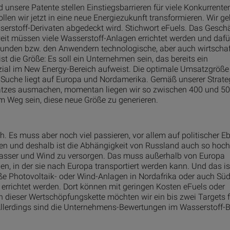
sere Patente stellen Einstiegsbarrieren für viele Konkurrenten
llen wir jetzt in eine neue Energiezukunft transformieren. Wir g
erstoff-Derivaten abgedeckt wird. Stichwort eFuels. Das Geschä
eit müssen viele Wasserstoff-Anlagen errichtet werden und dafü
Kunden bzw. den Anwendern technologische, aber auch wirtschaf
ist die Größe: Es soll ein Unternehmen sein, das bereits ein
l im New Energy-Bereich aufweist. Die optimale Umsatzgröße 
r Suche liegt auf Europa und Nordamerika. Gemäß unserer Strate
msatzes ausmachen, momentan liegen wir so zwischen 400 und 50
 Weg sein, diese neue Größe zu generieren.
. Es muss aber noch viel passieren, vor allem auf politischer E
en und deshalb ist die Abhängigkeit von Russland auch so hoch
, Wasser und Wind zu versorgen. Das muss außerhalb von Europa
n, in der sie nach Europa transportiert werden kann. Und das i
e Photovoltaik- oder Wind-Anlagen in Nordafrika oder auch Sü
errichtet werden. Dort können mit geringen Kosten eFuels oder
In dieser Wertschöpfungskette möchten wir ein bis zwei Targets f
 Allerdings sind die Unternehmens-Bewertungen im Wasserstoff-B