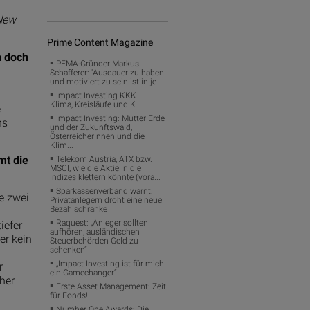
 New
Prime Content Magazine
n doch
PEMA-Gründer Markus
Schafferer: "Ausdauer zu haben
und motiviert zu sein ist in je...
Impact Investing KKK –
Klima, Kreisläufe und K
e
Impact Investing: Mutter Erde
ns
und der Zukunftswald,
ÖsterreicherInnen und die
Klim...
mt die
Telekom Austria; ATX bzw.
MSCI, wie die Aktie in die
Indizes klettern könnte (vora...
Sparkassenverband warnt:
e zwei
Privatanlegern droht eine neue
Bezahlschranke
Raquest: „Anleger sollten
iefer
aufhören, ausländischen
er kein
Steuerbehörden Geld zu
schenken“
„Impact Investing ist für mich
r
ein Gamechanger“
her
Erste Asset Management: Zeit
für Fonds!
Number One Awards: Die