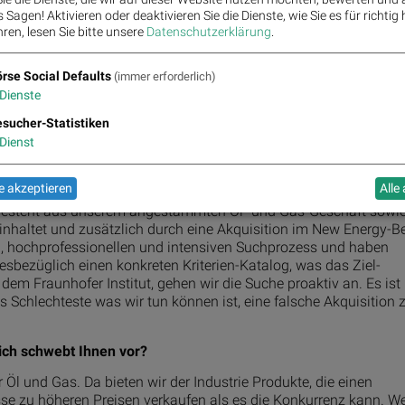
Sagen! Aktivieren oder deaktivieren Sie die Dienste, wie Sie es für richtig 
ren, lesen Sie bitte unsere
Datenschutzerklärung
.
bereits weiter, die Umsätze können aber mit Öl und Gas bei wei
großen Vorteil, nämlich dass wir keine neuen Produkte erfinden
ch in der Geothermie eingesetzt werden, allerdings mit gewisse
rse Social Defaults
(immer erforderlich)
ind. Wir haben einige interessante Projekte bereits in Durchführ
Dienste
ollen wir international ausrollen. Es gibt zB in Indonesien viele
sucher-Statistiken
noch am Anfang.
Dienst
 Energy-Bereich. Können Sie uns bereits sagen, in welche Rich
 akzeptieren
Alle
ie besteht aus unserem angestammten Öl- und Gas-Geschäft sowi
nhaltet und zusätzlich durch eine Akquisition im New Energy-B
rten, hochprofessionellen und intensiven Suchprozess und haben
iesbezüglich einen konkreten Kriterien-Katalog, was das Ziel-
m Fraunhofer Institut, gehen wir die Suche proaktiv an. Es ist
Schlechteste was wir tun können ist, eine falsche Akquisition 
ch schwebt Ihnen vor?
 Öl und Gas. Da bieten wir der Industrie Produkte, die einen
se zu höheren Preisen verkaufen als es die Konkurrenz kann. We