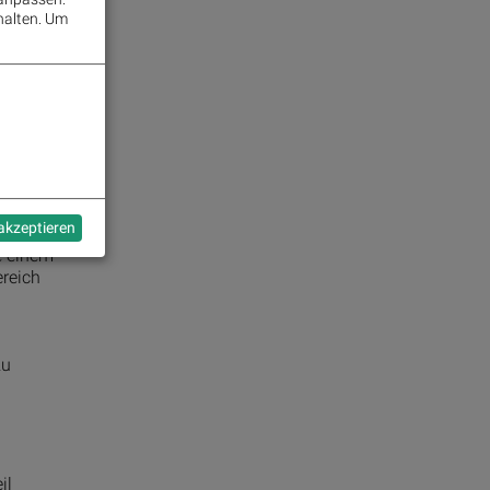
halten.
Um
tem
n
ung.
tung es
 akzeptieren
e einem
ereich
zu
il