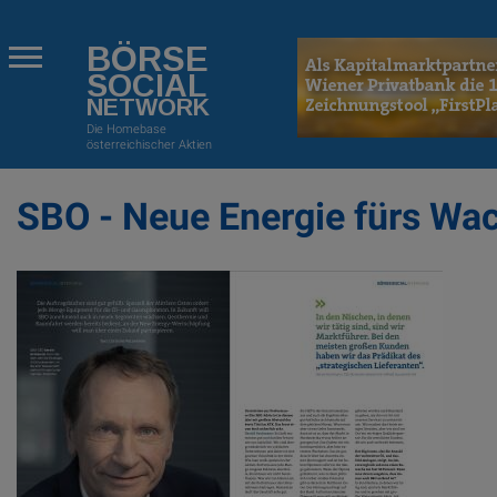
BÖRSE
SOCIAL
NETWORK
Die Homebase
österreichischer Aktien
SBO - Neue Energie fürs Wa