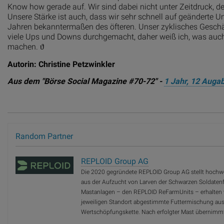
Know how gerade auf. Wir sind dabei nicht unter Zeitdruck, d
Unsere Stärke ist auch, dass wir sehr schnell auf geändert
Jahren bekanntermaßen des öfteren. Unser zyklisches Geschä
viele Ups und Downs durchgemacht, daher weiß ich, was au
machen. ϑ
Autorin: Christine Petzwinkler
Aus dem "Börse Social Magazine #70-72" -
1 Jahr, 12 Augab
Random Partner
REPLOID Group AG
Die 2020 gegründete REPLOID Group AG stellt hochwe
aus der Aufzucht von Larven der Schwarzen Soldatenfli
Mastanlagen – den REPLOID ReFarmUnits – erhalten 
jeweiligen Standort abgestimmte Futtermischung aus 
Wertschöpfungskette. Nach erfolgter Mast übernimmt