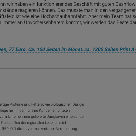
enn wir haben ein funktionierendes Geschäft mit guten Cashflow
e Umstände reagieren können. Das musste man in den vergangene
ftsfeld ist wie eine Hochschaubahnfahrt. Aber mein Team hat 
ch immer an Unvorhersehbarem kommt, wir werden das Beste da
en, 77 Euro. Ca. 100 Seiten im Monat, ca. 1200 Seiten Print A
rtige Proteine und Fette sowie biologischen Dünger
ege her. In den für ihre Kunden errichteten
vom Unternehmen gelieferte Junglarven eine auf den
Reststoffen der regionalen Lebensmittel-
 REPLOID die Larven zur zentralen Vermarktung.