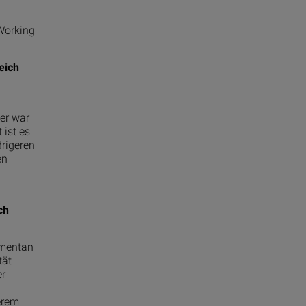
 Working
eich
her war
 ist es
drigeren
en
ch
omentan
tät
er
erem