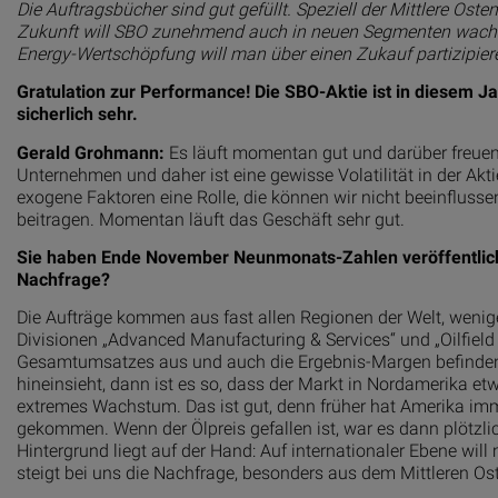
Die Auftragsbücher sind gut gefüllt. Speziell der Mittlere Ost
Zukunft will SBO zunehmend auch in neuen Segmenten wachs
Energy-Wertschöpfung will man über einen Zukauf partizipier
Gratulation zur Performance! Die SBO-Aktie ist in diesem J
sicherlich sehr.
Gerald Grohmann:
Es läuft momentan gut und darüber freuen w
Unternehmen und daher ist eine gewisse Volatilität in der Ak
exogene Faktoren eine Rolle, die können wir nicht beeinfluss
beitragen. Momentan läuft das Geschäft sehr gut.
Sie haben Ende November Neunmonats-Zahlen veröffentlic
Nachfrage?
Die Aufträge kommen aus fast allen Regionen der Welt, wenige
Divisionen „Advanced Manufacturing & Services“ und „Oilfiel
Gesamtumsatzes aus und auch die Ergebnis-Margen befinden 
hineinsieht, dann ist es so, dass der Markt in Nordamerika etw
extremes Wachstum. Das ist gut, denn früher hat Amerika imme
gekommen. Wenn der Ölpreis gefallen ist, war es dann plötzlich
Hintergrund liegt auf der Hand: Auf internationaler Ebene w
steigt bei uns die Nachfrage, besonders aus dem Mittleren Os