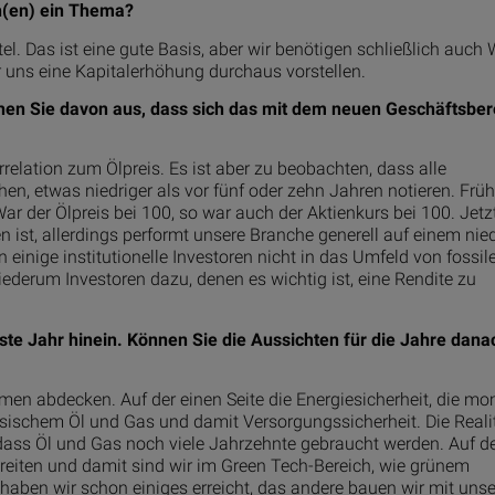
on(en) ein Thema?
l. Das ist eine gute Basis, aber wir benötigen schließlich auch
r uns eine Kapitalerhöhung durchaus vorstellen.
ehen Sie davon aus, dass sich das mit dem neuen Geschäftsber
elation zum Ölpreis. Es ist aber zu beobachten, dass alle
en, etwas niedriger als vor fünf oder zehn Jahren notieren. Frü
r der Ölpreis bei 100, so war auch der Aktienkurs bei 100. Jetzt
ist, allerdings performt unsere Branche generell auf einem nie
 einige institutionelle Investoren nicht in das Umfeld von fossil
ederum Investoren dazu, denen es wichtig ist, eine Rendite zu
chste Jahr hinein. Können Sie die Aussichten für die Jahre dana
hemen abdecken. Auf der einen Seite die Energiesicherheit, die m
ssischem Öl und Gas und damit Versorgungssicherheit. Die Reali
ass Öl und Gas noch viele Jahrzehnte gebraucht werden. Auf d
eiten und damit sind wir im Green Tech-Bereich, wie grünem
aben wir schon einiges erreicht, das andere bauen wir mit uns