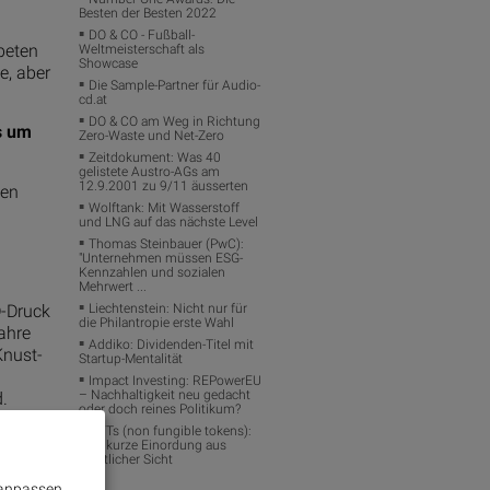
Besten der Besten 2022
DO & CO - Fußball-
beten
Weltmeisterschaft als
Showcase
e, aber
Die Sample-Partner für Audio-
cd.at
DO & CO am Weg in Richtung
s um
Zero-Waste und Net-Zero
Zeitdokument: Was 40
gelistete Austro-AGs am
12.9.2001 zu 9/11 äusserten
den
Wolftank: Mit Wasserstoff
und LNG auf das nächste Level
Thomas Steinbauer (PwC):
"Unternehmen müssen ESG-
Kennzahlen und sozialen
Mehrwert ...
D-Druck
Liechtenstein: Nicht nur für
die Philantropie erste Wahl
jahre
Addiko: Dividenden-Titel mit
Knust-
Startup-Mentalität
Impact Investing: REPowerEU
– Nachhaltigkeit neu gedacht
.
oder doch reines Politikum?
 nicht,
NFTs (non fungible tokens):
eine kurze Einordung aus
rechtlicher Sicht
 diese
 anpassen.