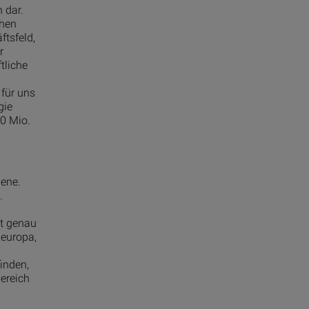
 dar.
ehen
ftsfeld,
r
tliche
für uns
gie
0 Mio.
bene.
.
st genau
deuropa,
inden,
ereich