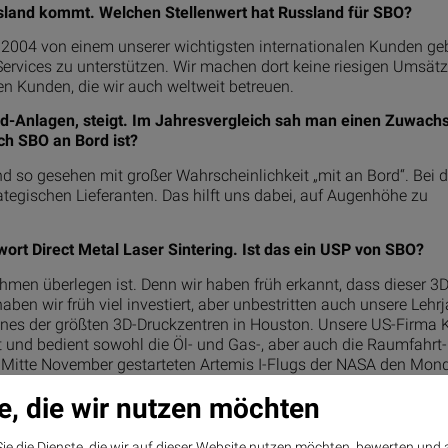
ussland kommt. Welchen Stellenwert hat Russland für SBO?
 2004 von einem unserer wichtigsten internationalen Kunden ge
ervices zu unterstützen. Wir machen dort keine riesigen Umsätz
chen Kunden, die wir auch weltweit betreuen.
eld-Anlagen, steigt. Im Jahresvergleich sah man einen Zuwach
h SBO an Bord ist?
und so gesehen mit großer Wahrscheinlichkeit „mit an Bord“. Bei 
tegischen Lieferanten. Das hilft uns dabei, auf Augenhöhe zu
t Direct Metal Laser Sintering. Ist das ein USP von SBO?
hmen überlegen ist. Denn wir haben früh erkannt, dass dieser 3
aben wir früh viel investiert, aber unbestritten auch unsere Lehr
eines der größten 3D-Druckzentren in Houston. Unsere US-Firma 
 und bedient sowohl die Öl- und Gas-, aber auch die Raumfahrt-
 Mitte November gestarteten Artemis I-Flugs der NASA den Mond
en aus dem Raumfahrtbereich zu unseren Kunden. Man glaubt gar
e, die wir nutzen möchten
altet ist neben Raumfahrt auch die Geothermie. Wie groß sind
ie die Dienste, die wir auf dieser Website nutzen möchten, bewerten und