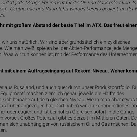
en ordert jede Menge Equipment für die Öl- und Gasexploration. In
en. Geothermie und Raumfahrt werden bereits bedient, an der
en.
ahr mit großem Abstand der beste Titel im ATX. Das freut eine
ir uns natürlich. Wir sind aber grundsätzlich ein zyklisches
tie. Wie man weiß, spielen bei der Aktien-Performance jede Meng
en. Was wir tun können ist, mit der Performance des Unternehme
ht mit einem Auftragseingang auf Rekord-Niveau. Woher kom
r aus Russland, und auch quer durch unser Produktportfolio. Di
d Equipment“ machen ziemlich genau jeweils die Hälfte des
sich beinahe auf dem gleichen Niveau. Wenn man aber etwas t
as früher angezogen hat. Dort haben wir ein kontinuierliches, ab
r überreagiert und ist bei hohen Ölpreisen sofort in die Gänge
 vorbei. Großes Potenzial gibt es derzeit im Mittleren Osten. De
ill man sich unabhängiger von russischem Öl und Gas machen. Da
ten.