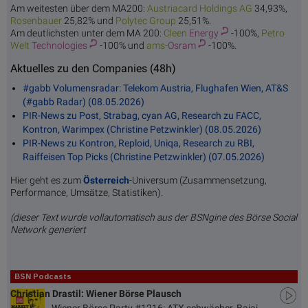
Am weitesten über dem MA200:
Austriacard
Holdings AG
34,93%,
Rosen
bauer
25,82% und
Polyte
c Group
25,51%.
Am deutlichsten unter dem MA 200:
Cleen
Energy
-100%,
Petro
Welt
Technologies
-100% und
ams-
Osram
-100%.
Aktuelles zu den Companies (48h)
#gabb Volumensradar: Telekom Austria, Flughafen Wien, AT&S
(#gabb Radar) (08.05.2026)
PIR-News zu Post, Strabag, cyan AG, Research zu FACC,
Kontron, Warimpex (Christine Petzwinkler) (08.05.2026)
PIR-News zu Kontron, Reploid, Uniqa, Research zu RBI,
Raiffeisen Top Picks (Christine Petzwinkler) (07.05.2026)
Hier geht es zum
Österreich
-Universum (Zusammensetzung,
Performance, Umsätze, Statistiken).
(dieser Text wurde vollautomatisch aus der BSNgine des Börse Social
Network generiert
BSN Podcasts
Christian Drastil: Wiener Börse Plausch