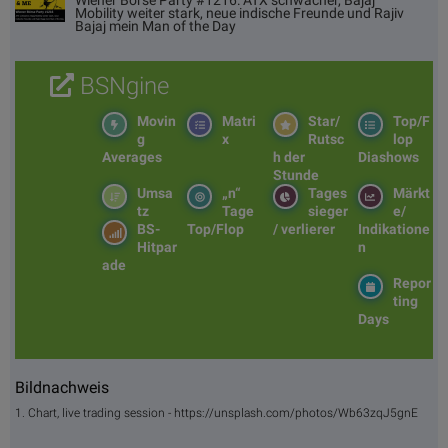
Wiener Börse Party #1216: ATX schwächer, Bajaj
Mobility weiter stark, neue indische Freunde und Rajiv
Bajaj mein Man of the Day
BSNgine
Movin
Matri
Star/
Top/F
g
x
Rutsc
lop
Averages
h der
Diashows
Stunde
Umsa
„n“
Tages
Märkt
tz
Tage
sieger
e/
BS-
Top/Flop
/ verlierer
Indikatione
Hitpar
n
ade
Repor
ting
Days
Bildnachweis
1. Chart, live trading session - https://unsplash.com/photos/Wb63zqJ5gnE