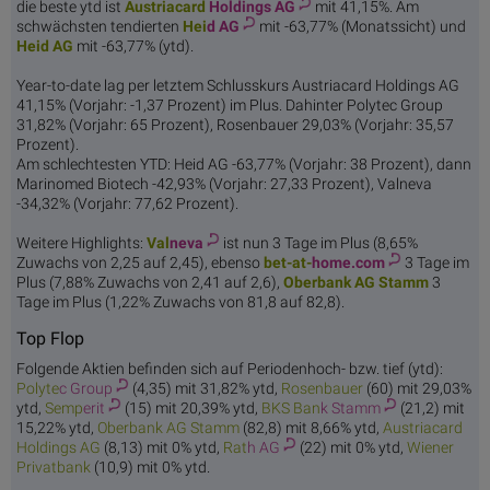
die beste ytd ist
Austriacard
Holdings AG
mit 41,15%. Am
schwächsten tendierten
Hei
d AG
mit -63,77% (Monatssicht) und
Hei
d AG
mit -63,77% (ytd).
Year-to-date lag per letztem Schlusskurs Austriacard Holdings AG
41,15% (Vorjahr: -1,37 Prozent) im Plus. Dahinter Polytec Group
31,82% (Vorjahr: 65 Prozent), Rosenbauer 29,03% (Vorjahr: 35,57
Prozent).
Am schlechtesten YTD: Heid AG -63,77% (Vorjahr: 38 Prozent), dann
Marinomed Biotech -42,93% (Vorjahr: 27,33 Prozent), Valneva
-34,32% (Vorjahr: 77,62 Prozent).
Weitere Highlights:
Val
neva
ist nun 3 Tage im Plus (8,65%
Zuwachs von 2,25 auf 2,45), ebenso
bet-at-
home.com
3 Tage im
Plus (7,88% Zuwachs von 2,41 auf 2,6),
Oberbank
AG Stamm
3
Tage im Plus (1,22% Zuwachs von 81,8 auf 82,8).
Top Flop
Folgende Aktien befinden sich auf Periodenhoch- bzw. tief (ytd):
Polyte
c Group
(4,35) mit 31,82% ytd,
Rosen
bauer
(60) mit 29,03%
ytd,
Semp
erit
(15) mit 20,39% ytd,
BKS Ban
k Stamm
(21,2) mit
15,22% ytd,
Oberbank
AG Stamm
(82,8) mit 8,66% ytd,
Austriacard
Holdings AG
(8,13) mit 0% ytd,
Rat
h AG
(22) mit 0% ytd,
Wiener
P
rivatbank
(10,9) mit 0% ytd.