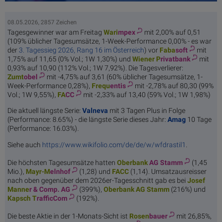
08.05.2026, 2857 Zeichen
Tagesgewinner war am Freitag
Wari
mpex
mit 2,00% auf 0,51
(109% üblicher Tagesumsätze, 1-Week-Performance 0,00% - es war
der
3. Tagessieg 2026, Rang 16 im Österreich
) vor
Faba
soft
mit
1,75% auf 11,65 (0% Vol.; 1W 1,30%) und
Wiener P
rivatbank
mit
0,93% auf 10,90 (112% Vol.; 1W 7,92%). Die Tagesverlierer:
Zumt
obel
mit -4,75% auf 3,61 (60% üblicher Tagesumsätze, 1-
Week-Performance 0,28%),
Frequ
entis
mit -2,78% auf 80,30 (99%
Vol.; 1W 9,55%),
FA
CC
mit -2,33% auf 13,40 (59% Vol.; 1W 1,98%)
Die aktuell längste Serie:
Valneva
mit 3 Tagen Plus in Folge
(Performance: 8.65%) - die längste Serie dieses Jahr:
Amag
10 Tage
(Performance: 16.03%).
Siehe auch
https://www.wikifolio.com/de/de/w/wfdrastil1
.
Die höchsten Tagesumsätze hatten
Oberbank
AG Stamm
(1,45
Mio.),
Mayr-M
elnhof
(1,28) und
FA
CC
(1,14). Umsatzausreisser
nach oben gegenüber dem 2026er-Tagesschnitt gab es bei
Josef
Manne
r & Comp. AG
(399%),
Oberbank
AG Stamm
(216%) und
Kapsch T
rafficCom
(192%).
Die beste Aktie in der 1-Monats-Sicht ist
Rosen
bauer
mit 26,85%,