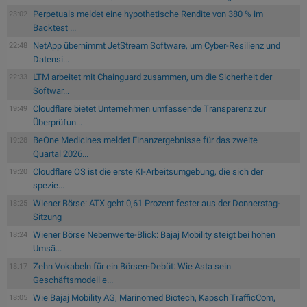
Perpetuals meldet eine hypothetische Rendite von 380 % im
23:02
Backtest ...
NetApp übernimmt JetStream Software, um Cyber-Resilienz und
22:48
Datensi...
LTM arbeitet mit Chainguard zusammen, um die Sicherheit der
22:33
Softwar...
Cloudflare bietet Unternehmen umfassende Transparenz zur
19:49
Überprüfun...
BeOne Medicines meldet Finanzergebnisse für das zweite
19:28
Quartal 2026...
Cloudflare OS ist die erste KI-Arbeitsumgebung, die sich der
19:20
spezie...
Wiener Börse: ATX geht 0,61 Prozent fester aus der Donnerstag-
18:25
Sitzung
Wiener Börse Nebenwerte-Blick: Bajaj Mobility steigt bei hohen
18:24
Umsä...
Zehn Vokabeln für ein Börsen-Debüt: Wie Asta sein
18:17
Geschäftsmodell e...
Wie Bajaj Mobility AG, Marinomed Biotech, Kapsch TrafficCom,
18:05