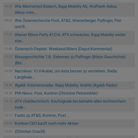
Wie Marinomed Biotech, Bajaj Mobility AG, Wolftank-Adisa,
18:05
Athos Imm...
Wie Österreichische Post, AT&S, Wienerberger, Palfinger, Porr
18:05
und B...
Wiener Börse Party #1216: ATX schwächer, Bajaj Mobility weiter
17:41
star...
Österreich-Depots: Weekend-Bilanz (Depot Kommentar)
15:40
Börsegeschichte 7.8.: Extremes zu Palfinger (Börse Geschichte)
15:20
(Bör...
Nachlese: 10 Vokabel, um Asta besser zu verstehen; Stella
15:00
Langthale...
#gabb Volumensradar: Bajaj Mobility, Andritz (#gabb Radar)
14:40
PIR-News: Post, Kontron (Christine Petzwinkler)
14:20
ATX charttechnisch: Kaufsignale bei beinahe allen technischem
14:15
Indik...
Fazits zu AT&S, Kontron, Post ...
14:12
Kontron-CEO kauft noch mehr Aktien
14:00
(Christian Drastil)
14:00