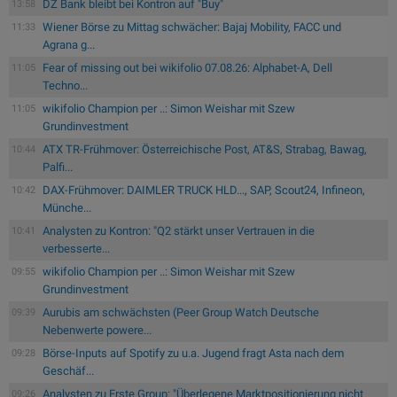
DZ Bank bleibt bei Kontron auf "Buy"
13:58
Wiener Börse zu Mittag schwächer: Bajaj Mobility, FACC und
11:33
Agrana g...
Fear of missing out bei wikifolio 07.08.26: Alphabet-A, Dell
11:05
Techno...
wikifolio Champion per ..: Simon Weishar mit Szew
11:05
Grundinvestment
ATX TR-Frühmover: Österreichische Post, AT&S, Strabag, Bawag,
10:44
Palfi...
DAX-Frühmover: DAIMLER TRUCK HLD..., SAP, Scout24, Infineon,
10:42
Münche...
Analysten zu Kontron: "Q2 stärkt unser Vertrauen in die
10:41
verbesserte...
wikifolio Champion per ..: Simon Weishar mit Szew
09:55
Grundinvestment
Aurubis am schwächsten (Peer Group Watch Deutsche
09:39
Nebenwerte powere...
Börse-Inputs auf Spotify zu u.a. Jugend fragt Asta nach dem
09:28
Geschäf...
Analysten zu Erste Group: "Überlegene Marktpositionierung nicht
09:26