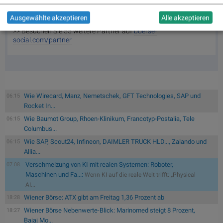
Cybersecurity-Lösung cyan Guard 360 für mittelständische
Unternehmen an.
Ausgewählte akzeptieren
Alle akzeptieren
>> Besuchen Sie 55 weitere Partner auf
boerse-
social.com/partner
Wie Wirecard, Manz, Nemetschek, GFT Technologies, SAP und
06:15
Rocket In...
Wie Baumot Group, Rhoen-Klinikum, Francotyp-Postalia, Tele
06:15
Columbus...
Wie SAP, Scout24, Infineon, DAIMLER TRUCK HLD..., Zalando und
06:15
Allia...
Verschmelzung von KI mit realen Systemen: Roboter,
07.08.
Maschinen und Fa...:
Wenn KI auf die reale Welt trifft: „Physical
AI...
Wiener Börse: ATX gibt am Freitag 1,36 Prozent ab
18:28
Wiener Börse Nebenwerte-Blick: Marinomed steigt 8 Prozent,
18:27
Bajaj Mo...