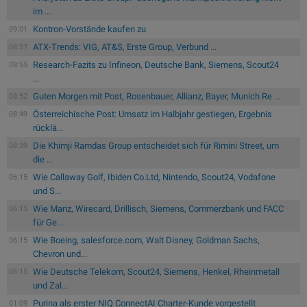
im ...
Kontron-Vorstände kaufen zu
09:01
ATX-Trends: VIG, AT&S, Erste Group, Verbund ...
08:57
Research-Fazits zu Infineon, Deutsche Bank, Siemens, Scout24
08:55
...
Guten Morgen mit Post, Rosenbauer, Allianz, Bayer, Munich Re ...
08:52
Österreichische Post: Umsatz im Halbjahr gestiegen, Ergebnis
08:49
rücklä...
Die Khimji Ramdas Group entscheidet sich für Rimini Street, um
08:39
die ...
Wie Callaway Golf, Ibiden Co.Ltd, Nintendo, Scout24, Vodafone
06:15
und S...
Wie Manz, Wirecard, Drillisch, Siemens, Commerzbank und FACC
06:15
für Ge...
Wie Boeing, salesforce.com, Walt Disney, Goldman Sachs,
06:15
Chevron und...
Wie Deutsche Telekom, Scout24, Siemens, Henkel, Rheinmetall
06:15
und Zal...
Purina als erster NIQ ConnectAI Charter-Kunde vorgestellt
01:09