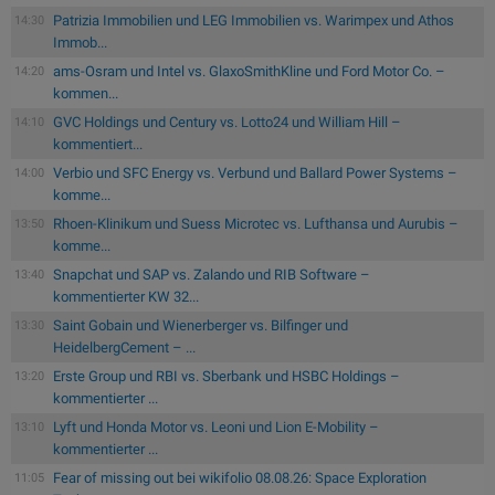
Patrizia Immobilien und LEG Immobilien vs. Warimpex und Athos
14:30
Immob...
ams-Osram und Intel vs. GlaxoSmithKline und Ford Motor Co. –
14:20
kommen...
GVC Holdings und Century vs. Lotto24 und William Hill –
14:10
kommentiert...
Verbio und SFC Energy vs. Verbund und Ballard Power Systems –
14:00
komme...
Rhoen-Klinikum und Suess Microtec vs. Lufthansa und Aurubis –
13:50
komme...
Snapchat und SAP vs. Zalando und RIB Software –
13:40
kommentierter KW 32...
Saint Gobain und Wienerberger vs. Bilfinger und
13:30
HeidelbergCement – ...
Erste Group und RBI vs. Sberbank und HSBC Holdings –
13:20
kommentierter ...
Lyft und Honda Motor vs. Leoni und Lion E-Mobility –
13:10
kommentierter ...
Fear of missing out bei wikifolio 08.08.26: Space Exploration
11:05