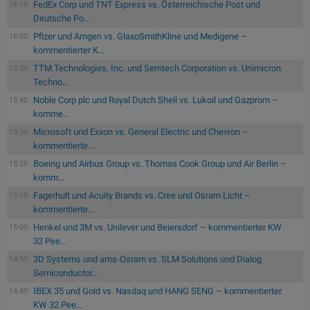
FedEx Corp und TNT Express vs. Österreichische Post und
16:10
Deutsche Po...
Pfizer und Amgen vs. GlaxoSmithKline und Medigene –
16:00
kommentierter K...
TTM Technologies, Inc. und Semtech Corporation vs. Unimicron
15:50
Techno...
Noble Corp plc und Royal Dutch Shell vs. Lukoil und Gazprom –
15:40
komme...
Microsoft und Exxon vs. General Electric und Chevron –
15:30
kommentierte...
Boeing und Airbus Group vs. Thomas Cook Group und Air Berlin –
15:20
komm...
Fagerhult und Acuity Brands vs. Cree und Osram Licht –
15:10
kommentierte...
Henkel und 3M vs. Unilever und Beiersdorf – kommentierter KW
15:00
32 Pee...
3D Systems und ams-Osram vs. SLM Solutions und Dialog
14:50
Semiconductor...
IBEX 35 und Gold vs. Nasdaq und HANG SENG – kommentierter
14:40
KW 32 Pee...