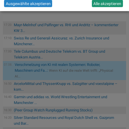
Ausgewählte akzeptieren
Alle akzeptieren
Mayr-Melnhof und Palfinger vs. RHI und Andritz – kommentierter
17:20
KW 3...
Swiss Re und Generali Assicuraz. vs. Zurich Insurance und
17:10
Münchener...
Tele Columbus und Deutsche Telekom vs. BT Group und
17:00
Telekom Austria...
Verschmelzung von KI mit realen Systemen: Roboter,
07.08.
Maschinen und Fa...:
Wenn KI auf die reale Welt trifft: „Physical
AI...
ArcelorMittal und ThyssenKrupp vs. Salzgitter und voestalpine –
16:50
kom...
Garmin und adidas vs. World Wrestling Entertainment und
16:40
Manchester ...
(Peer Group Watch Runplugged Running Stocks)
16:30
Silver Standard Resources und Royal Dutch Shell vs. Gazprom
16:20
und Bar...