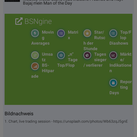
Bajaj mein Man of the Day
BSNgine
Movin
Matri
Star/
Top/F
g
x
Rutsc
lop
Averages
h der
Diashows
Stunde
Umsa
„n“
Tages
Märkt
tz
Tage
sieger
e/
BS-
Top/Flop
/ verlierer
Indikatione
Hitpar
n
ade
Repor
ting
Days
Bildnachweis
1. Chart, live trading session - https://unsplash.com/photos/Wb63zqJ5gnE