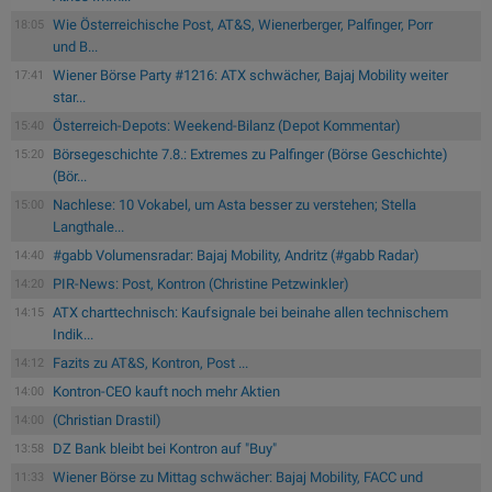
Wie Österreichische Post, AT&S, Wienerberger, Palfinger, Porr
18:05
und B...
Wiener Börse Party #1216: ATX schwächer, Bajaj Mobility weiter
17:41
star...
Österreich-Depots: Weekend-Bilanz (Depot Kommentar)
15:40
Börsegeschichte 7.8.: Extremes zu Palfinger (Börse Geschichte)
15:20
(Bör...
Nachlese: 10 Vokabel, um Asta besser zu verstehen; Stella
15:00
Langthale...
#gabb Volumensradar: Bajaj Mobility, Andritz (#gabb Radar)
14:40
PIR-News: Post, Kontron (Christine Petzwinkler)
14:20
ATX charttechnisch: Kaufsignale bei beinahe allen technischem
14:15
Indik...
Fazits zu AT&S, Kontron, Post ...
14:12
Kontron-CEO kauft noch mehr Aktien
14:00
(Christian Drastil)
14:00
DZ Bank bleibt bei Kontron auf "Buy"
13:58
Wiener Börse zu Mittag schwächer: Bajaj Mobility, FACC und
11:33