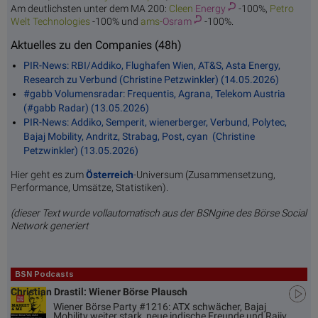
Am deutlichsten unter dem MA 200:
Cleen
Energy
-100%,
Petro
Welt
Technologies
-100% und
ams-
Osram
-100%.
Aktuelles zu den Companies (48h)
PIR-News: RBI/Addiko, Flughafen Wien, AT&S, Asta Energy,
Research zu Verbund (Christine Petzwinkler) (14.05.2026)
#gabb Volumensradar: Frequentis, Agrana, Telekom Austria
(#gabb Radar) (13.05.2026)
PIR-News: Addiko, Semperit, wienerberger, Verbund, Polytec,
Bajaj Mobility, Andritz, Strabag, Post, cyan (Christine
Petzwinkler) (13.05.2026)
Hier geht es zum
Österreich
-Universum (Zusammensetzung,
Performance, Umsätze, Statistiken).
(dieser Text wurde vollautomatisch aus der BSNgine des Börse Social
Network generiert
BSN Podcasts
Christian Drastil: Wiener Börse Plausch
Wiener Börse Party #1216: ATX schwächer, Bajaj
Mobility weiter stark, neue indische Freunde und Rajiv