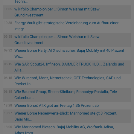
Techn...
wikifolio Champion per ..: Simon Weishar mit Szew
11:05
Grundinvestment
Energy Vault gibt strategische Vereinbarung zum Aufbau einer
10:38
integr...
wikifolio Champion per ..: Simon Weishar mit Szew
09:55
Grundinvestment
Wiener Börse Party: ATX schwächer, Bajaj Mobility mit 40 Prozent
09:32
Wo...
Wie SAP, Scout24, Infineon, DAIMLER TRUCK HLD..., Zalando und
06:15
Allia...
Wie Wirecard, Manz, Nemetschek, GFT Technologies, SAP und
06:15
Rocket In...
Wie Baumot Group, Rhoen-Klinikum, Francotyp-Postalia, Tele
06:15
Columbus...
Wiener Börse: ATX gibt am Freitag 1,36 Prozent ab
18:28
Wiener Börse Nebenwerte-Blick: Marinomed steigt 8 Prozent,
18:27
Bajaj Mo...
Wie Marinomed Biotech, Bajaj Mobility AG, Wolftank-Adisa,
18:05
Athos Imm...