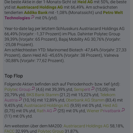
Die beste Aktie in der 1-Monats-Sicht ist
Hei
d AG
mit 50%, die beste
ytd ist
Austriacard
Holdings AG
mit 66,49%. Am schwächsten
tendierten
Addik
o Bank
mit -1,08% (Monatssicht) und
Petro Welt
Technologies
mit 0% (ytd).
Year-to-date lag per letztem Schlusskurs Austriacard Holdings AG
66,49% (Vorjahr: -1,37 Prozent) im Plus. Dahinter Polytec Group
39,39% (Vorjahr: 65 Prozent), Bajaj Mobility AG 30,76% (Vorjahr:
-25,08 Prozent).
Am schlechtesten YTD: Marinomed Biotech -47,64% (Vorjahr: 27,33
Prozent), dann Heid AG -45,65% (Vorjahr: 38 Prozent), Valneva
-30,88% (Vorjahr: 77,62 Prozent).
Top Flop
Folgende Aktien befinden sich auf Periodenhoch- bzw. tief (ytd):
Polyte
c Group
(4,6) mit 39,39% ytd,
Semp
erit
(15,05) mit
20,79% ytd,
BKS Ban
k Stamm
(21,2) mit 15,22% ytd,
Telekom
Austria
(10,16) mit 12,89% ytd,
Oberbank
AG Stamm
(83,4) mit
9,45% ytd,
Austriacard
Holdings AG
(9,59) mit 0% ytd,
Hei
d AG
(0,75) mit 0% ytd,
Rat
h AG
(25) mit 0% ytd,
Wiener P
rivatbank
(11) mit 0% ytd.
Am weitesten über dem MA200:
Austriacard
Holdings AG
58,18%,
FA
CC
32,99% und
Polyte
c Group
31,87%.