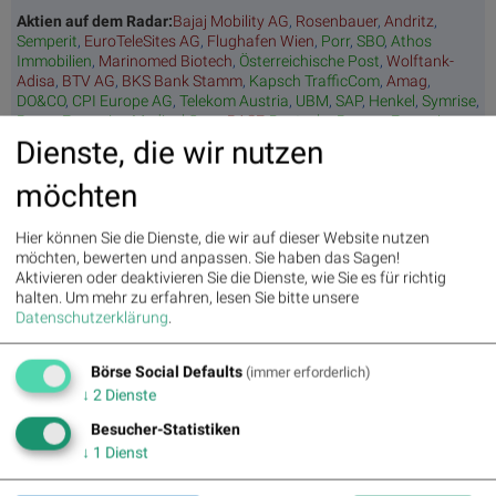
Aktien auf dem Radar:
Bajaj Mobility AG
,
Rosenbauer
,
Andritz
,
Semperit
,
EuroTeleSites AG
,
Flughafen Wien
,
Porr
,
SBO
,
Athos
Immobilien
,
Marinomed Biotech
,
Österreichische Post
,
Wolftank-
Adisa
,
BTV AG
,
BKS Bank Stamm
,
Kapsch TrafficCom
,
Amag
,
DO&CO
,
CPI Europe AG
,
Telekom Austria
,
UBM
,
SAP
,
Henkel
,
Symrise
,
Bayer
,
Fresenius Medical Care
,
BASF
,
Deutsche Boerse
,
Fresenius
,
Hannover Rück
,
DAIMLER TRUCK HLD...
,
Rheinmetall
.
Dienste, die wir nutzen
möchten
Random Partner
Hier können Sie die Dienste, die wir auf dieser Website nutzen
möchten, bewerten und anpassen. Sie haben das Sagen!
Baader Bank
Aktivieren oder deaktivieren Sie die Dienste, wie Sie es für richtig
Die Baader Bank ist eine der führenden familiengeführten
halten.
Um mehr zu erfahren, lesen Sie bitte unsere
Investmentbanken im deutschsprachigen Raum. Die
Datenschutzerklärung
.
beiden Säulen des Baader Bank Geschäftsmodells sind
Market Making und Investment Banking. Als Spezialist an
Börse Social Defaults
(immer erforderlich)
den Börsenplätzen Deutschland, Österreich und der
Schweiz handelt die Baader Bank über 800.000
↓
2
Dienste
Finanzinstrumente.
Besucher-Statistiken
>> Besuchen Sie 55 weitere Partner auf
boerse-
↓
1
Dienst
social.com/partner