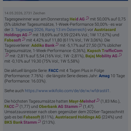
14.05.2026, 2731 Zeichen
Tagesgewinner war am Donnerstag
Hei
d AG
mit 50,00% auf 0,75
(5% üblicher Tagesumsätze, 1-Week-Performance 50,00% - es war
der
3. Tagessieg 2026, Rang 13 im Österreich
) vor
Austriacard
Holdings AG
mit 18,69% auf 9,59 (224% Vol.; 1W 17,67%) und
Faba
soft
mit 4,42% auf 11,80 (611% Vol.; 1W 3,06%). Die
Tagesverlierer:
Addik
o Bank
mit -5,17% auf 27,50 (37% üblicher
Tagesumsätze, 1-Week-Performance -0,36%),
Kapsch T
rafficCom
mit -2,81% auf 5,54 (16% Vol.; 1W -2,81%),
Bajaj Mo
bility AG
mit -0,10% auf 19,30 (75% Vol.; 1W 5,58%)
Die aktuell längste Serie:
FACC
mit 4 Tagen Plus in Folge
(Performance: 7.76%) - die längste Serie dieses Jahr:
Amag
10 Tage
(Performance: 16.03%).
Siehe auch
https://www.wikifolio.com/de/de/w/wfdrastil1
.
Die höchsten Tagesumsätze hatten
Mayr-M
elnhof
(1,83 Mio.),
FA
CC
(1,77) und
Oberbank
AG Stamm
(1,47).
Umsatzausreisser nach oben gegenüber dem 2026er-Tagesschnitt
gab es bei
Faba
soft
(611%),
Austriacard
Holdings AG
(224%) und
BKS Ban
k Stamm
(213%).