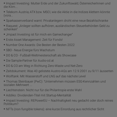
Impact Investing: Mutter Erde und der Zukunftswald, ÖsterreicherInnen und
die Klim...
Telekom Austria; ATX bzw. MSCI, wie die Aktie in die Indizes klettern könnte
(vora...
Sparkassenverband warnt: Privatanlegern droht eine neue Bezahlschranke
Raquest: „Anleger sollten aufhören, ausländischen Steuerbehörden Geld zu
schenken“
„Impact Investing ist für mich ein Gamechanger“
Erste Asset Management: Zeit für Fonds!
Number One Awards: Die Besten der Besten 2022
SBO - Neue Energie fürs Wachstum
DO & CO - Fußball-Weltmeisterschaft als Showcase
Die Sample-Partner für Audio-cd.at
DO & CO am Weg in Richtung Zero-Waste und Net-Zero
Zeitdokument: Was 40 gelistete Austro-AGs am 12.9.2001 zu 9/11 äusserten
Wolftank: Mit Wasserstoff und LNG auf das nächste Level
Thomas Steinbauer (PwC): "Unternehmen müssen ESG-Kennzahlen und
sozialen Mehrwert ...
Liechtenstein: Nicht nur für die Philantropie erste Wahl
Addiko: Dividenden-Titel mit Startup-Mentalität
Impact Investing: REPowerEU – Nachhaltigkeit neu gedacht oder doch reines
Politikum?
NFTs (non fungible tokens): eine kurze Einordung aus rechtlicher Sicht