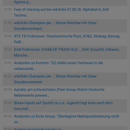
Agrana g...
Fear of missing out bei wikifolio 07.08.26: Alphabet-A, Dell
11:05
Techno...
wikifolio Champion per ..: Simon Weishar mit Szew
11:05
Grundinvestment
ATX TR-Frühmover: Österreichische Post, AT&S, Strabag, Bawag,
10:44
Palfi...
DAX-Frühmover: DAIMLER TRUCK HLD..., SAP, Scout24, Infineon,
10:42
Münche...
Analysten zu Kontron: "Q2 stärkt unser Vertrauen in die
10:41
verbesserte...
wikifolio Champion per ..: Simon Weishar mit Szew
09:55
Grundinvestment
Aurubis am schwächsten (Peer Group Watch Deutsche
09:39
Nebenwerte powere...
Börse-Inputs auf Spotify zu u.a. Jugend fragt Asta nach dem
09:28
Geschäf...
Analysten zu Erste Group: "Überlegene Marktpositionierung nicht
09:26
im ...
Kontron-Vorstände kaufen zu
09:01