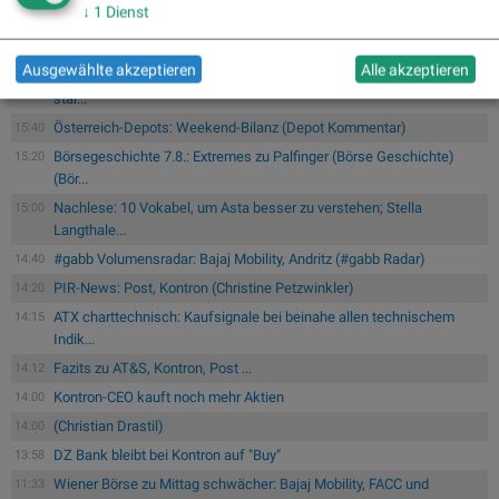
↓
1
Dienst
Wie Marinomed Biotech, Bajaj Mobility AG, Wolftank-Adisa,
18:05
Athos Imm...
Ausgewählte akzeptieren
Alle akzeptieren
Wiener Börse Party #1216: ATX schwächer, Bajaj Mobility weiter
17:41
star...
Österreich-Depots: Weekend-Bilanz (Depot Kommentar)
15:40
Börsegeschichte 7.8.: Extremes zu Palfinger (Börse Geschichte)
15:20
(Bör...
Nachlese: 10 Vokabel, um Asta besser zu verstehen; Stella
15:00
Langthale...
#gabb Volumensradar: Bajaj Mobility, Andritz (#gabb Radar)
14:40
PIR-News: Post, Kontron (Christine Petzwinkler)
14:20
ATX charttechnisch: Kaufsignale bei beinahe allen technischem
14:15
Indik...
Fazits zu AT&S, Kontron, Post ...
14:12
Kontron-CEO kauft noch mehr Aktien
14:00
(Christian Drastil)
14:00
DZ Bank bleibt bei Kontron auf "Buy"
13:58
Wiener Börse zu Mittag schwächer: Bajaj Mobility, FACC und
11:33