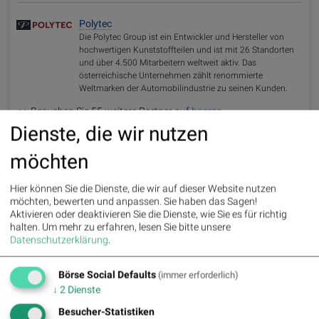
Polytec
Die Polytec Group ist ein Entwickler und Hersteller von
hochwertigen Kunststoffteilen und ist mit 26 Standorten
und über 4.500 Mitarbeitern weltweit aktiv. Das
österreichische Unternehmen zählt renommierte
Weltmarken der Automobilindustrie zu seinen Kunden.
>> Besuchen Sie 55 weitere Partner auf
boerse-
social.com/partner
Dienste, die wir nutzen
möchten
Hier können Sie die Dienste, die wir auf dieser Website nutzen
möchten, bewerten und anpassen. Sie haben das Sagen!
Wiener Börse: ATX gibt am Freitag 1,36 Prozent ab
18:28
Aktivieren oder deaktivieren Sie die Dienste, wie Sie es für richtig
Wiener Börse Nebenwerte-Blick: Marinomed steigt 8 Prozent,
18:27
halten.
Um mehr zu erfahren, lesen Sie bitte unsere
Bajaj Mo...
Datenschutzerklärung
.
Wie Österreichische Post, AT&S, Wienerberger, Palfinger, Porr
18:05
und B...
Börse Social Defaults
(immer erforderlich)
Verschmelzung von KI mit realen Systemen: Roboter,
07.08.
↓
2
Dienste
Maschinen und Fa...:
Wenn KI auf die reale Welt trifft: „Physical
Besucher-Statistiken
AI...