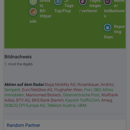
Umsa
„n“
Tages
Märkt
tz
Tage
sieger
e/
BS-
Top/Flop
/ verlierer
Indikatione
Hitpar
n
ade
Repor
ting
Days
Bildnachweis
1. mind the #gabb
Aktien auf dem Radar:
Bajaj Mobility AG
,
Rosenbauer
,
Andritz
,
Semperit
,
EuroTeleSites AG
,
Flughafen Wien
,
Porr
,
SBO
,
Athos
Immobilien
,
Marinomed Biotech
,
Österreichische Post
,
Wolftank-
Adisa
,
BTV AG
,
BKS Bank Stamm
,
Kapsch TrafficCom
,
Amag
,
DO&CO
,
CPI Europe AG
,
Telekom Austria
,
UBM
.
Random Partner