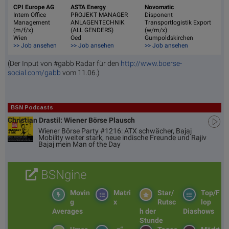
CPI Europe AG
ASTA Energy
Novomatic
Intern Office
PROJEKT MANAGER
Disponent
Management
ANLAGENTECHNIK
Transportlogistik Export
(m/f/x)
(ALL GENDERS)
(w/m/x)
Wien
Oed
Gumpoldskirchen
>> Job ansehen
>> Job ansehen
>> Job ansehen
(Der Input von #gabb Radar für den
http://www.boerse-
social.com/gabb
vom 11.06.)
BSN Podcasts
Christian Drastil: Wiener Börse Plausch
Wiener Börse Party #1216: ATX schwächer, Bajaj
Mobility weiter stark, neue indische Freunde und Rajiv
Bajaj mein Man of the Day
BSNgine
Movin
Matri
Star/
Top/F
g
x
Rutsc
lop
Averages
h der
Diashows
Stunde