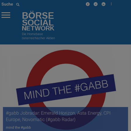
|
Suche
BÖRSE
SOCIAL
NETWORK
Die Homebase
österreichischer Aktien
#gabb Jobradar: Emerald Horizon, Asta Energy, CPI
Europe, Novomatic (#gabb Radar)
mind the #gabb