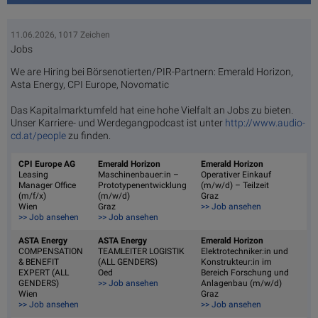
11.06.2026, 1017 Zeichen
Jobs
We are Hiring bei Börsenotierten/PIR-Partnern: Emerald Horizon,
Asta Energy, CPI Europe, Novomatic
Das Kapitalmarktumfeld hat eine hohe Vielfalt an Jobs zu bieten.
Unser Karriere- und Werdegangpodcast ist unter
http://www.audio-
cd.at/people
zu finden.
CPI Europe AG
Emerald Horizon
Emerald Horizon
Leasing
Maschinenbauer:in –
Operativer Einkauf
Manager Office
Prototypenentwicklung
(m/w/d) – Teilzeit
(m/f/x)
(m/w/d)
Graz
Wien
Graz
>> Job ansehen
>> Job ansehen
>> Job ansehen
ASTA Energy
ASTA Energy
Emerald Horizon
COMPENSATION
TEAMLEITER LOGISTIK
Elektrotechniker:in und
& BENEFIT
(ALL GENDERS)
Konstrukteur:in im
EXPERT (ALL
Oed
Bereich Forschung und
GENDERS)
>> Job ansehen
Anlagenbau (m/w/d)
Wien
Graz
>> Job ansehen
>> Job ansehen