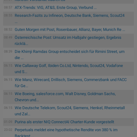
ATX-Trends: VIG, AT&S, Erste Group, Verbund ...
08:57
Research-Fazits zu Infineon, Deutsche Bank, Siemens, Scout24
08:55
...
Guten Morgen mit Post, Rosenbauer, Allianz, Bayer, Munich Re ...
08:52
Österreichische Post: Umsatz im Halbjahr gestiegen, Ergebnis
08:49
rücklä...
Die Khimji Ramdas Group entscheidet sich für Rimini Street, um
08:39
die ...
Wie Callaway Golf, Ibiden Co.Ltd, Nintendo, Scout24, Vodafone
06:15
und S...
Wie Manz, Wirecard, Drillisch, Siemens, Commerzbank und FACC
06:15
für Ge...
Wie Boeing, salesforce.com, Walt Disney, Goldman Sachs,
06:15
Chevron und...
Wie Deutsche Telekom, Scout24, Siemens, Henkel, Rheinmetall
06:15
und Zal...
Purina als erster NIQ ConnectAI Charter-Kunde vorgestellt
01:09
Perpetuals meldet eine hypothetische Rendite von 380 % im
23:02
Backtest ...