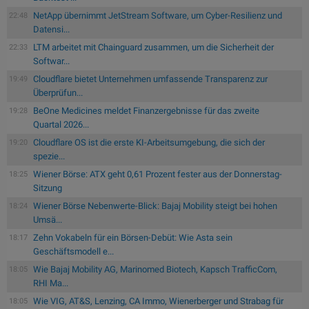
NetApp übernimmt JetStream Software, um Cyber-Resilienz und
22:48
Datensi...
LTM arbeitet mit Chainguard zusammen, um die Sicherheit der
22:33
Softwar...
Cloudflare bietet Unternehmen umfassende Transparenz zur
19:49
Überprüfun...
BeOne Medicines meldet Finanzergebnisse für das zweite
19:28
Quartal 2026...
Cloudflare OS ist die erste KI-Arbeitsumgebung, die sich der
19:20
spezie...
Wiener Börse: ATX geht 0,61 Prozent fester aus der Donnerstag-
18:25
Sitzung
Wiener Börse Nebenwerte-Blick: Bajaj Mobility steigt bei hohen
18:24
Umsä...
Zehn Vokabeln für ein Börsen-Debüt: Wie Asta sein
18:17
Geschäftsmodell e...
Wie Bajaj Mobility AG, Marinomed Biotech, Kapsch TrafficCom,
18:05
RHI Ma...
Wie VIG, AT&S, Lenzing, CA Immo, Wienerberger und Strabag für
18:05