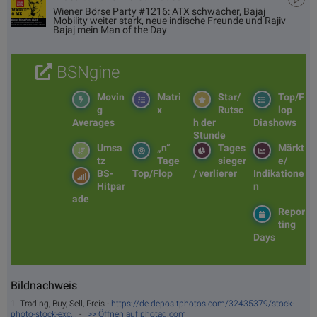
Wiener Börse Party #1216: ATX schwächer, Bajaj
Mobility weiter stark, neue indische Freunde und Rajiv
Bajaj mein Man of the Day
BSNgine
Movin
Matri
Star/
Top/F
g
x
Rutsc
lop
Averages
h der
Diashows
Stunde
Umsa
„n“
Tages
Märkt
tz
Tage
sieger
e/
BS-
Top/Flop
/ verlierer
Indikatione
Hitpar
n
ade
Repor
ting
Days
Bildnachweis
1. Trading, Buy, Sell, Preis -
https://de.depositphotos.com/32435379/stock-
photo-stock-exc...
-
>> Öffnen auf photaq.com