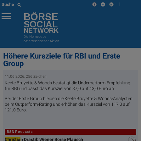
|
Suche
BÖRSE
SOCIAL
NETWORK
Die Homebase
österreichischer Aktien
Höhere Kursziele für RBI und Erste
Group
11.06.2026, 256 Zeichen
Keefe Bruyette & Woods bestätigt die Underperform-Empfehlung
für RBI und passt das Kursziel von 37,0 auf 43,0 Euro an.
Bei der Erste Group bleiben die Keefe Bruyette & Woods-Analysten
beim Outperform-Rating und erhöhen das Kursziel von 117,0 auf
121,0 Euro.
BSN Podcasts
Christian Drastil: Wiener Börse Plausch