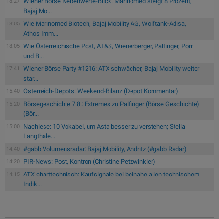
Wiener Börse Nebenwerte-Blick: Marinomed steigt 8 Prozent,
18:27
Bajaj Mo...
Wie Marinomed Biotech, Bajaj Mobility AG, Wolftank-Adisa,
18:05
Athos Imm...
Wie Österreichische Post, AT&S, Wienerberger, Palfinger, Porr
18:05
und B...
Wiener Börse Party #1216: ATX schwächer, Bajaj Mobility weiter
17:41
star...
Österreich-Depots: Weekend-Bilanz (Depot Kommentar)
15:40
Börsegeschichte 7.8.: Extremes zu Palfinger (Börse Geschichte)
15:20
(Bör...
Nachlese: 10 Vokabel, um Asta besser zu verstehen; Stella
15:00
Langthale...
#gabb Volumensradar: Bajaj Mobility, Andritz (#gabb Radar)
14:40
PIR-News: Post, Kontron (Christine Petzwinkler)
14:20
ATX charttechnisch: Kaufsignale bei beinahe allen technischem
14:15
Indik...