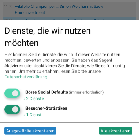
wikifolio Champion per ..: Simon Weishar mit Szew
11:05
Grundinvestment
Verschmelzung von KI mit realen Systemen: Roboter,
07.08.
Maschinen und Fa...:
Wenn KI auf die reale Welt trifft: „Physical
Dienste, die wir nutzen
AI...
möchten
21st Austria weekly - ATX TR at 16715.01 - Bajaj Mobility AG,
11:00
AT&S ...
Hier können Sie die Dienste, die wir auf dieser Website nutzen
wikifolio Champion per ..: Simon Weishar mit Szew
09:55
möchten, bewerten und anpassen. Sie haben das Sagen!
Grundinvestment
Aktivieren oder deaktivieren Sie die Dienste, wie Sie es für richtig
Mayr-Melnhof und Palfinger vs. RHI und Andritz – kommentierter
17:20
halten.
Um mehr zu erfahren, lesen Sie bitte unsere
KW 3...
Datenschutzerklärung
.
Swiss Re und Generali Assicuraz. vs. Zurich Insurance und
17:10
Münchener...
Börse Social Defaults
(immer erforderlich)
Tele Columbus und Deutsche Telekom vs. BT Group und
17:00
↓
2
Dienste
Telekom Austria...
Besucher-Statistiken
ArcelorMittal und ThyssenKrupp vs. Salzgitter und voestalpine –
16:50
↓
1
Dienst
kom...
Garmin und adidas vs. World Wrestling Entertainment und
16:40
Ausgewählte akzeptieren
Alle akzeptieren
Manchester ...