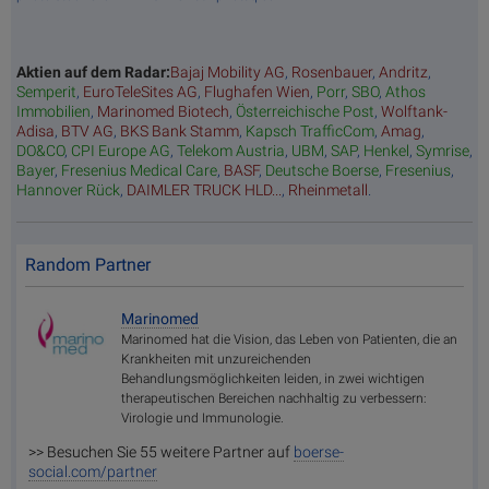
Aktien auf dem Radar:
Bajaj Mobility AG
,
Rosenbauer
,
Andritz
,
Semperit
,
EuroTeleSites AG
,
Flughafen Wien
,
Porr
,
SBO
,
Athos
Immobilien
,
Marinomed Biotech
,
Österreichische Post
,
Wolftank-
Adisa
,
BTV AG
,
BKS Bank Stamm
,
Kapsch TrafficCom
,
Amag
,
DO&CO
,
CPI Europe AG
,
Telekom Austria
,
UBM
,
SAP
,
Henkel
,
Symrise
,
Bayer
,
Fresenius Medical Care
,
BASF
,
Deutsche Boerse
,
Fresenius
,
Hannover Rück
,
DAIMLER TRUCK HLD...
,
Rheinmetall
.
Random Partner
Marinomed
Marinomed hat die Vision, das Leben von Patienten, die an
Krankheiten mit unzureichenden
Behandlungsmöglichkeiten leiden, in zwei wichtigen
therapeutischen Bereichen nachhaltig zu verbessern:
Virologie und Immunologie.
>> Besuchen Sie 55 weitere Partner auf
boerse-
social.com/partner