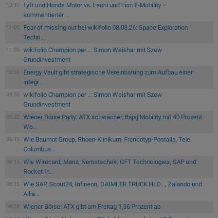
Lyft und Honda Motor vs. Leoni und Lion E-Mobility –
13:10
kommentierter ...
Fear of missing out bei wikifolio 08.08.26: Space Exploration
11:05
Techn...
wikifolio Champion per ..: Simon Weishar mit Szew
11:05
Grundinvestment
Energy Vault gibt strategische Vereinbarung zum Aufbau einer
10:38
integr...
wikifolio Champion per ..: Simon Weishar mit Szew
09:55
Grundinvestment
Wiener Börse Party: ATX schwächer, Bajaj Mobility mit 40 Prozent
09:32
Wo...
Wie Baumot Group, Rhoen-Klinikum, Francotyp-Postalia, Tele
06:15
Columbus...
Wie Wirecard, Manz, Nemetschek, GFT Technologies, SAP und
06:15
Rocket In...
Wie SAP, Scout24, Infineon, DAIMLER TRUCK HLD..., Zalando und
06:15
Allia...
Wiener Börse: ATX gibt am Freitag 1,36 Prozent ab
18:28