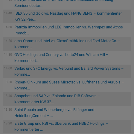
Semiconductor...
IBEX 35 und Gold vs. Nasdaq und HANG SENG – kommentierter
14:40
KW 32 Pee...
Patrizia Immobilien und LEG Immobilien vs. Warimpex und Athos
14:30
Immob...
ams-Osram und Intel vs. GlaxoSmithKline und Ford Motor Co. –
14:20
kommen...
GVC Holdings und Century vs. Lotto24 und William Hill –
14:10
kommentiert...
Verbio und SFC Energy vs. Verbund und Ballard Power Systems –
14:00
komme...
Rhoen-Klinikum und Suess Microtec vs. Lufthansa und Aurubis –
13:50
komme...
Snapchat und SAP vs. Zalando und RIB Software –
13:40
kommentierter KW 32...
Saint Gobain und Wienerberger vs. Bilfinger und
13:30
HeidelbergCement – ...
Erste Group und RBI vs. Sberbank und HSBC Holdings –
13:20
kommentierter ...