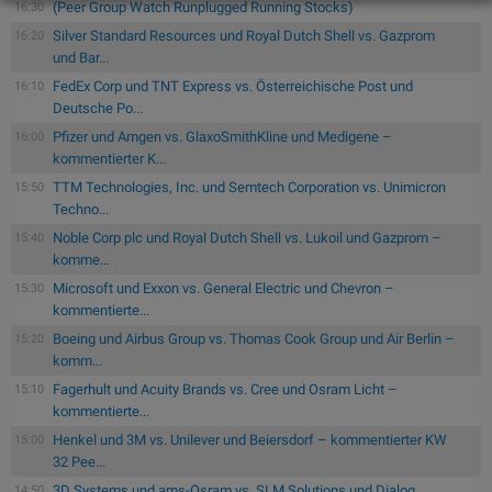
(Peer Group Watch Runplugged Running Stocks)
16:30
Silver Standard Resources und Royal Dutch Shell vs. Gazprom
16:20
und Bar...
FedEx Corp und TNT Express vs. Österreichische Post und
16:10
Deutsche Po...
Pfizer und Amgen vs. GlaxoSmithKline und Medigene –
16:00
kommentierter K...
TTM Technologies, Inc. und Semtech Corporation vs. Unimicron
15:50
Techno...
Noble Corp plc und Royal Dutch Shell vs. Lukoil und Gazprom –
15:40
komme...
Microsoft und Exxon vs. General Electric und Chevron –
15:30
kommentierte...
Boeing und Airbus Group vs. Thomas Cook Group und Air Berlin –
15:20
komm...
Fagerhult und Acuity Brands vs. Cree und Osram Licht –
15:10
kommentierte...
Henkel und 3M vs. Unilever und Beiersdorf – kommentierter KW
15:00
32 Pee...
3D Systems und ams-Osram vs. SLM Solutions und Dialog
14:50