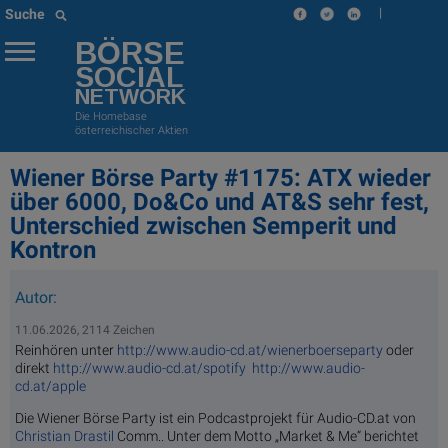
|
Suche
BÖRSE
SOCIAL
NETWORK
Die Homebase
österreichischer Aktien
Wiener Börse Party #1175: ATX wieder
über 6000, Do&Co und AT&S sehr fest,
Unterschied zwischen Semperit und
Kontron
Autor:
11.06.2026, 2114 Zeichen
Reinhören unter
http://www.audio-cd.at/wienerboerseparty
oder
direkt
http://www.audio-cd.at/spotify
http://www.audio-
cd.at/apple
Die Wiener Börse Party ist ein Podcastprojekt für Audio-CD.at von
Christian Drastil
Comm.. Unter dem Motto „Market & Me“ berichtet