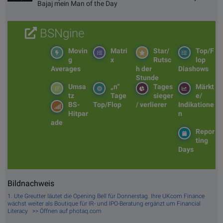
Bajaj mein Man of the Day
BSNgine
Movin
Matri
Star/
Top/F
g
x
Rutsc
lop
Averages
h der
Diashows
Stunde
Umsa
„n“
Tages
Märkt
tz
Tage
sieger
e/
BS-
Top/Flop
/ verlierer
Indikatione
Hitpar
n
ade
Repor
ting
Days
Bildnachweis
1. Ute Greutter läutet die Opening Bell für Donnerstag. Ihre UKcom Finance
wächst weiter als Boutique für IR- und IPO-Beratung ergänzt um Financial
Literacy >> Öffnen auf photaq.com