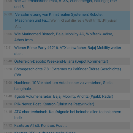
Wie Österreichische Post, AT&S, Wienerberger, Palfinger, Porr
18:05
und B...
Verschmelzung von KI mit realen Systemen: Roboter,
07.08.
Maschinen und Fa...:
Wenn KI auf die reale Welt trifft: „Physical
AI...
Wie Marinomed Biotech, Bajaj Mobility AG, Wolftank-Adisa,
18:05
Athos Imm...
Wiener Börse Party #1216: ATX schwächer, Bajaj Mobility weiter
17:41
star...
Österreich-Depots: Weekend-Bilanz (Depot Kommentar)
15:40
Börsegeschichte 7.8.: Extremes zu Palfinger (Börse Geschichte)
15:20
(Bör...
Nachlese: 10 Vokabel, um Asta besser zu verstehen; Stella
15:00
Langthale...
#gabb Volumensradar: Bajaj Mobility, Andritz (#gabb Radar)
14:40
PIR-News: Post, Kontron (Christine Petzwinkler)
14:20
ATX charttechnisch: Kaufsignale bei beinahe allen technischem
14:15
Indik...
Fazits zu AT&S, Kontron, Post ...
14:12