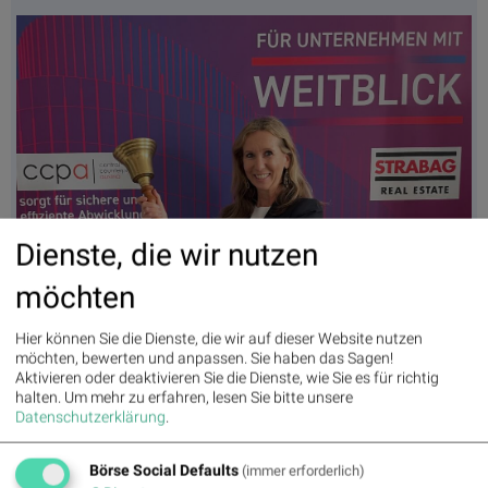
Dienste, die wir nutzen
möchten
Hier können Sie die Dienste, die wir auf dieser Website nutzen
möchten, bewerten und anpassen. Sie haben das Sagen!
Ute Greutter läutet die Opening Bell für Donnerstag. Ihre UKcom Finance
Aktivieren oder deaktivieren Sie die Dienste, wie Sie es für richtig
wächst weiter als Boutique für IR- und IPO-Beratung ergänzt um Financial
halten.
Um mehr zu erfahren, lesen Sie bitte unsere
Literacy
Datenschutzerklärung
.
Latest Blogs
Börse Social Defaults
(immer erforderlich)
» Wiener Börse Party #1216: ATX schwächer, Bajaj Mobility weiter stark,