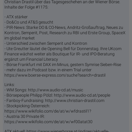
Christian Drastil über das Tagesgeschehen an der Wiener Börse.
Inhalte der Folge #1175:
- ATX stärker
- Do&Co und AT&S gesucht
- PIR-News: Starke DO & CO-News, Andritz-Großauftrag, Neues zu
Kontron, Semperit, Post, Research zu RBI und Erste Group, SpaceX
im global market
- Unterschied zwischen Semperit und Kontron
- Ute Greutter läutet die Opening Bell für Donnerstag. Ihre UKcom
Finance wächst weiter als Boutique für IR- und IPO-Beratung
ergänzt um Financial Literacy
- Börse Frankfurt mit DAX im Minus, gestern Symrise Sieben-Rise
- mehr dazu im Podcast bzw. in einem Trial unter
https://www.boerse-express.com/suche?search=drastil
Links:
- WM Songs: http://www.audio-cd.at/music
- Börsepeople Philipp Pölzl: http://www.audio-cd.at/people
- Fanboy-Fundraising: http://www.christian-drastil.com
- Stockpicking Österreich:
https://www.wikifolio.com/de/at/w/wfdrastil1?
- Austria 30 Private IR:
https://www.wikifolio.com/de/at/w/wf00atat30
ATX aktuell: https://www.wienerborse.at/indizes/aktuelle-