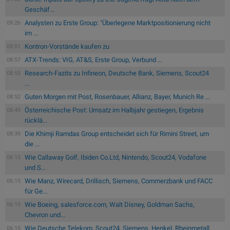
Geschäf...
Analysten zu Erste Group: "Überlegene Marktpositionierung nicht
09:26
im ...
Kontron-Vorstände kaufen zu
09:01
ATX-Trends: VIG, AT&S, Erste Group, Verbund ...
08:57
Research-Fazits zu Infineon, Deutsche Bank, Siemens, Scout24
08:55
...
Guten Morgen mit Post, Rosenbauer, Allianz, Bayer, Munich Re ...
08:52
Österreichische Post: Umsatz im Halbjahr gestiegen, Ergebnis
08:49
rücklä...
Die Khimji Ramdas Group entscheidet sich für Rimini Street, um
08:39
die ...
Wie Callaway Golf, Ibiden Co.Ltd, Nintendo, Scout24, Vodafone
06:15
und S...
Wie Manz, Wirecard, Drillisch, Siemens, Commerzbank und FACC
06:15
für Ge...
Wie Boeing, salesforce.com, Walt Disney, Goldman Sachs,
06:15
Chevron und...
Wie Deutsche Telekom, Scout24, Siemens, Henkel, Rheinmetall
06:15