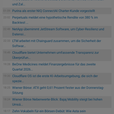
und Zal...
Purina als erster NIQ ConnectAI Charter-Kunde vorgestellt
01:09
Perpetuals meldet eine hypothetische Rendite von 380 % im
23:02
Backtest ...
NetApp übernimmt JetStream Software, um Cyber-Resilienz und
22:48
Datensi...
LTM arbeitet mit Chainguard zusammen, um die Sicherheit der
22:33
Softwar...
Cloudflare bietet Unternehmen umfassende Transparenz zur
19:49
Überprüfun...
BeOne Medicines meldet Finanzergebnisse für das zweite
19:28
Quartal 2026...
Cloudflare OS ist die erste KI-Arbeitsumgebung, die sich der
19:20
spezie...
Wiener Börse: ATX geht 0,61 Prozent fester aus der Donnerstag-
18:25
Sitzung
Wiener Börse Nebenwerte-Blick: Bajaj Mobility steigt bei hohen
18:24
Umsä...
Zehn Vokabeln für ein Börsen-Debüt: Wie Asta sein
18:17