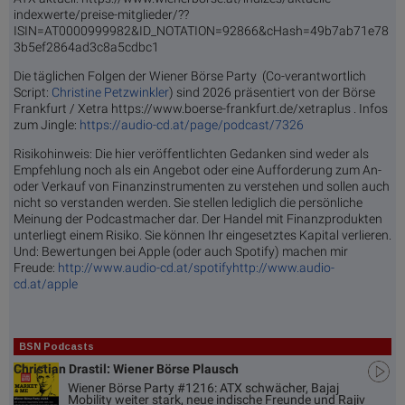
indexwerte/preise-mitglieder/??
ISIN=AT0000999982&ID_NOTATION=92866&cHash=49b7ab71e78
3b5ef2864ad3c8a5cdbc1
Die täglichen Folgen der Wiener Börse Party (Co-verantwortlich
Script:
Christine Petzwinkler
) sind 2026 präsentiert von der Börse
Frankfurt / Xetra https://www.boerse-frankfurt.de/xetraplus . Infos
zum Jingle:
https://audio-cd.at/page/podcast/7326
Risikohinweis: Die hier veröffentlichten Gedanken sind weder als
Empfehlung noch als ein Angebot oder eine Aufforderung zum An-
oder Verkauf von Finanzinstrumenten zu verstehen und sollen auch
nicht so verstanden werden. Sie stellen lediglich die persönliche
Meinung der Podcastmacher dar. Der Handel mit Finanzprodukten
unterliegt einem Risiko. Sie können Ihr eingesetztes Kapital verlieren.
Und: Bewertungen bei Apple (oder auch Spotify) machen mir
Freude:
http://www.audio-cd.at/spotify
http://www.audio-
cd.at/apple
BSN Podcasts
Christian Drastil: Wiener Börse Plausch
Wiener Börse Party #1216: ATX schwächer, Bajaj
Mobility weiter stark, neue indische Freunde und Rajiv