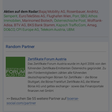
Aktien auf dem Radar:
Bajaj Mobility AG
,
Rosenbauer
,
Andritz
,
Semperit
,
EuroTeleSites AG
,
Flughafen Wien
,
Porr
,
SBO
,
Athos
Immobilien
,
Marinomed Biotech
,
Österreichische Post
,
Wolftank-
Adisa
,
BTV AG
,
BKS Bank Stamm
,
Kapsch TrafficCom
,
Amag
,
DO&CO
,
CPI Europe AG
,
Telekom Austria
,
UBM
.
Random Partner
Zertifikate Forum Austria
Das Zertifikate Forum Austria wurde im April 2006 von den
führenden Zertifikate-Emittenten Österreichs gegründet. Zu
den Fördermitgliedern zählen alle führenden
deutschsprachigen Börsen für Zertifikate – die Börse
Stuttgart, die Börse Frankfurt Zertifikate AG, die Wiener
Börse AG und gettex exchange– sowie das Finanzportale
finanzen.net GmbH.
>> Besuchen Sie 55 weitere Partner auf
boerse-
social.com/partner