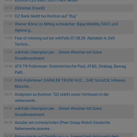
Kontron-CEO kauft noch mehr Aktien
14:00
(Christian Drastil)
14:00
DZ Bank bleibt bei Kontron auf "Buy"
13:58
Wiener Börse zu Mittag schwächer: Bajaj Mobility, FACC und
11:33
Agrana g...
Fear of missing out bei wikifolio 07.08.26: Alphabet-A, Dell
11:05
Techno...
wikifolio Champion per ..: Simon Weishar mit Szew
11:05
Grundinvestment
ATX TR-Frühmover: Österreichische Post, AT&S, Strabag, Bawag,
10:44
Palfi...
DAX-Frühmover: DAIMLER TRUCK HLD..., SAP, Scout24, Infineon,
10:42
Münche...
Analysten zu Kontron: "Q2 stärkt unser Vertrauen in die
10:41
verbesserte...
wikifolio Champion per ..: Simon Weishar mit Szew
09:55
Grundinvestment
Aurubis am schwächsten (Peer Group Watch Deutsche
09:39
Nebenwerte powere...
Börse-Inputs auf Spotify zu u.a. Jugend fragt Asta nach dem
09:28