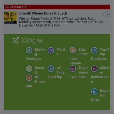
BSN Podcasts
Christian Drastil: Wiener Börse Plausch
Wiener Börse Party #1216: ATX schwächer, Bajaj
Mobility weiter stark, neue indische Freunde und Rajiv
Bajaj mein Man of the Day
BSNgine
Movin
Matri
Star/
Top/F
g
x
Rutsc
lop
Averages
h der
Diashows
Stunde
Umsa
„n“
Tages
Märkt
tz
Tage
sieger
e/
BS-
Top/Flop
/ verlierer
Indikatione
Hitpar
n
ade
Repor
ting
Days