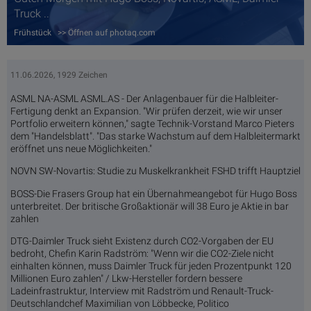
Truck ..
Frühstück >> Öffnen auf photaq.com
11.06.2026, 1929 Zeichen
ASML NA-ASML ASML.AS - Der Anlagenbauer für die Halbleiter-
Fertigung denkt an Expansion. "Wir prüfen derzeit, wie wir unser
Portfolio erweitern können," sagte Technik-Vorstand Marco Pieters
dem "Handelsblatt". "Das starke Wachstum auf dem Halbleitermarkt
eröffnet uns neue Möglichkeiten."
NOVN SW-Novartis: Studie zu Muskelkrankheit FSHD trifft Hauptziel
BOSS-Die Frasers Group hat ein Übernahmeangebot für Hugo Boss
unterbreitet. Der britische Großaktionär will 38 Euro je Aktie in bar
zahlen
DTG-Daimler Truck sieht Existenz durch CO2-Vorgaben der EU
bedroht, Chefin Karin Radström: "Wenn wir die CO2-Ziele nicht
einhalten können, muss Daimler Truck für jeden Prozentpunkt 120
Millionen Euro zahlen" / Lkw-Hersteller fordern bessere
Ladeinfrastruktur, Interview mit Radström und Renault-Truck-
Deutschlandchef Maximilian von Löbbecke, Politico