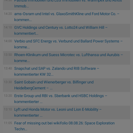
Patrizia Immobilien und LEG Immobilien vs. Warimpex und Athos
14:30
Immob...
ams-Osram und Intel vs. GlaxoSmithKline und Ford Motor Co. –
14:20
kommen...
GVC Holdings und Century vs. Lotto24 und William Hill –
14:10
kommentiert...
Verbio und SFC Energy vs. Verbund und Ballard Power Systems –
14:00
komme...
Rhoen-Klinikum und Suess Microtec vs. Lufthansa und Aurubis –
13:50
komme...
Snapchat und SAP vs. Zalando und RIB Software –
13:40
kommentierter KW 32...
Saint Gobain und Wienerberger vs. Bilfinger und
13:30
HeidelbergCement – ...
Erste Group und RBI vs. Sberbank und HSBC Holdings –
13:20
kommentierter ...
Lyft und Honda Motor vs. Leoni und Lion E-Mobility –
13:10
kommentierter ...
Fear of missing out bei wikifolio 08.08.26: Space Exploration
11:05
Techn...