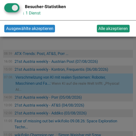
sowie Service-Bereich umsetzen zu können.
Besucher-Statistiken
↓
1
Dienst
>> Besuchen Sie 55 weitere Partner auf
boerse-
social.com/partner
Ausgewählte akzeptieren
Alle akzeptieren
ATX-Trends: Post, AT&S, Porr ...
08:59
21st Austria weekly - Austrian Post (07/08/2026)
16:00
21st Austria weekly - Kontron, Frequentis (06/08/2026)
15:00
Verschmelzung von KI mit realen Systemen: Roboter,
07.08.
Maschinen und Fa...:
Wenn KI auf die reale Welt trifft: „Physical
AI...
21st Austria weekly - Porr (05/08/2026)
14:00
21st Austria weekly - AT&S (04/08/2026)
13:00
21st Austria weekly - Addiko (03/08/2026)
12:00
Fear of missing out bei wikifolio 09.08.26: Space Exploration
11:05
Techn...
wikifolio Champion per ..: Simon Weishar mit Szew
11:05