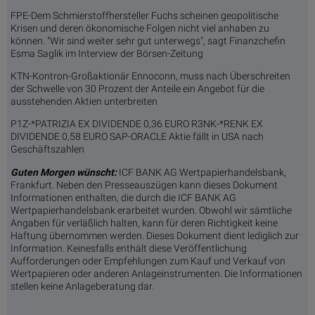
FPE-Dem Schmierstoffhersteller Fuchs scheinen geopolitische
Krisen und deren ökonomische Folgen nicht viel anhaben zu
können. "Wir sind weiter sehr gut unterwegs", sagt Finanzchefin
Esma Saglik im Interview der Börsen-Zeitung
KTN-Kontron-Großaktionär Ennoconn, muss nach Überschreiten
der Schwelle von 30 Prozent der Anteile ein Angebot für die
ausstehenden Aktien unterbreiten
P1Z-*PATRIZIA EX DIVIDENDE 0,36 EURO R3NK-*RENK EX
DIVIDENDE 0,58 EURO SAP-ORACLE Aktie fällt in USA nach
Geschäftszahlen
Guten Morgen wünscht:
ICF BANK AG Wertpapierhandelsbank,
Frankfurt. Neben den Presseauszügen kann dieses Dokument
Informationen enthalten, die durch die ICF BANK AG
Wertpapierhandelsbank erarbeitet wurden. Obwohl wir sämtliche
Angaben für verläßlich halten, kann für deren Richtigkeit keine
Haftung übernommen werden. Dieses Dokument dient lediglich zur
Information. Keinesfalls enthält diese Veröffentlichung
Aufforderungen oder Empfehlungen zum Kauf und Verkauf von
Wertpapieren oder anderen Anlageinstrumenten. Die Informationen
stellen keine Anlageberatung dar.