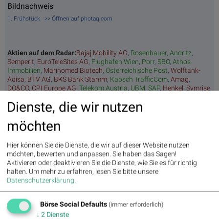
Bildnachweis
1. Frühstück >> Öffnen auf photaq.com
Aktien auf dem Radar:
Bajaj Mobility AG
,
Rosenbauer
,
Andritz
,
Semperit
,
EuroTeleSites AG
,
Flughafen Wien
,
Porr
,
SBO
,
Athos
Immobilien
,
Marinomed Biotech
,
Österreichische Post
,
Wolftank-
Adisa
,
BTV AG
,
BKS Bank Stamm
,
Kapsch TrafficCom
,
Amag
,
DO&CO
,
CPI Europe AG
,
Telekom Austria
,
UBM
,
SAP
,
Henkel
,
Symrise
,
Bayer
,
Fresenius Medical Care
,
BASF
,
Deutsche Boerse
,
Fresenius
,
Dienste, die wir nutzen
Hannover Rück
,
DAIMLER TRUCK HLD...
,
Rheinmetall
.
möchten
Random Partner
Hier können Sie die Dienste, die wir auf dieser Website nutzen
möchten, bewerten und anpassen. Sie haben das Sagen!
Aktivieren oder deaktivieren Sie die Dienste, wie Sie es für richtig
Do&Co
halten.
Um mehr zu erfahren, lesen Sie bitte unsere
Als Österreichisches, börsennotiertes Unternehmen mit
Datenschutzerklärung
.
den drei Geschäftsbereichen Airline Catering,
internationales Event Catering und Restaurants, Lounges &
Hotel bieten wir Gourmet Entertainment auf der ganzen
Börse Social Defaults
(immer erforderlich)
Welt. Wir betreiben 32 Locations in 12 Ländern auf 3
↓
2
Dienste
Kontinenten, um die höchsten Standards im Produkt-