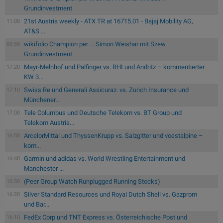
Grundinvestment
21st Austria weekly - ATX TR at 16715.01 - Bajaj Mobility AG,
11:00
AT&S ...
wikifolio Champion per ..: Simon Weishar mit Szew
09:55
Grundinvestment
Mayr-Melnhof und Palfinger vs. RHI und Andritz – kommentierter
17:20
KW 3...
Swiss Re und Generali Assicuraz. vs. Zurich Insurance und
17:10
Münchener...
Tele Columbus und Deutsche Telekom vs. BT Group und
17:00
Telekom Austria...
ArcelorMittal und ThyssenKrupp vs. Salzgitter und voestalpine –
16:50
kom...
Garmin und adidas vs. World Wrestling Entertainment und
16:40
Manchester ...
(Peer Group Watch Runplugged Running Stocks)
16:30
Silver Standard Resources und Royal Dutch Shell vs. Gazprom
16:20
und Bar...
FedEx Corp und TNT Express vs. Österreichische Post und
16:10