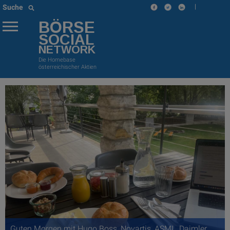
|
Suche
BÖRSE
SOCIAL
NETWORK
Die Homebase
österreichischer Aktien
Guten Morgen mit Hugo Boss, Novartis, ASML, Daimler