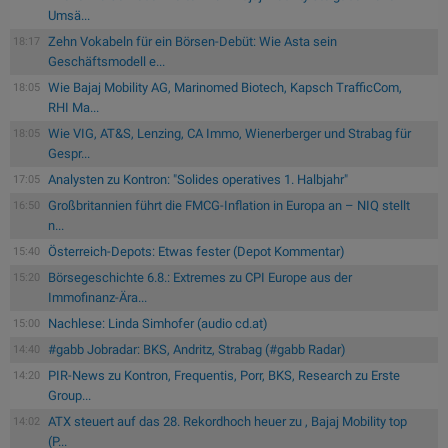
Umsä...
Zehn Vokabeln für ein Börsen-Debüt: Wie Asta sein
18:17
Geschäftsmodell e...
Wie Bajaj Mobility AG, Marinomed Biotech, Kapsch TrafficCom,
18:05
RHI Ma...
Wie VIG, AT&S, Lenzing, CA Immo, Wienerberger und Strabag für
18:05
Gespr...
Analysten zu Kontron: "Solides operatives 1. Halbjahr"
17:05
Großbritannien führt die FMCG-Inflation in Europa an – NIQ stellt
16:50
n...
Österreich-Depots: Etwas fester (Depot Kommentar)
15:40
Börsegeschichte 6.8.: Extremes zu CPI Europe aus der
15:20
Immofinanz-Ära...
Nachlese: Linda Simhofer (audio cd.at)
15:00
#gabb Jobradar: BKS, Andritz, Strabag (#gabb Radar)
14:40
PIR-News zu Kontron, Frequentis, Porr, BKS, Research zu Erste
14:20
Group...
ATX steuert auf das 28. Rekordhoch heuer zu , Bajaj Mobility top
14:02
(P...