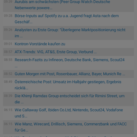
Aurubis am schwächsten (Peer Group Watch Deutsche
09:39
Nebenwerte powere...
Börse-Inputs auf Spotify zu u.a. Jugend fragt Asta nach dem
09:28
Geschäf...
Analysten zu Erste Group: "Überlegene Marktpositionierung nicht
09:26
im ...
Kontron-Vorstände kaufen zu
09:01
ATX-Trends: VIG, AT&S, Erste Group, Verbund ...
08:57
Research-Fazits zu Infineon, Deutsche Bank, Siemens, Scout24
08:55
...
Guten Morgen mit Post, Rosenbauer, Allianz, Bayer, Munich Re ...
08:52
Österreichische Post: Umsatz im Halbjahr gestiegen, Ergebnis
08:49
rücklä...
Die Khimji Ramdas Group entscheidet sich für Rimini Street, um
08:39
die ...
Wie Callaway Golf, Ibiden Co.Ltd, Nintendo, Scout24, Vodafone
06:15
und S...
Wie Manz, Wirecard, Drillisch, Siemens, Commerzbank und FACC
06:15
für Ge...