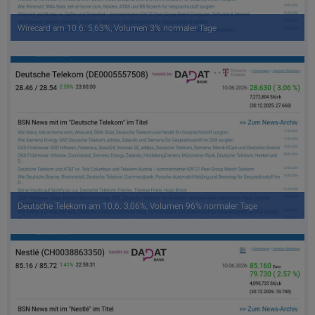
Wirecard am 10.6. 5,63%, Volumen 3% normaler Tage
Deutsche Telekom am 10.6. 3,06%, Volumen 96% normaler Tage