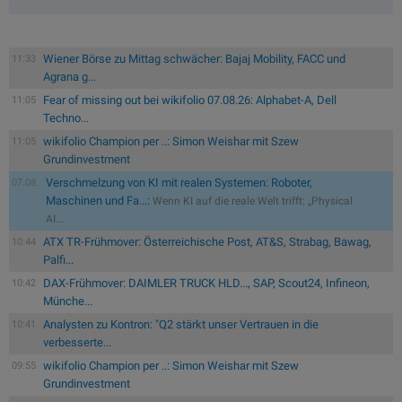
Wiener Börse zu Mittag schwächer: Bajaj Mobility, FACC und
11:33
Agrana g...
Fear of missing out bei wikifolio 07.08.26: Alphabet-A, Dell
11:05
Techno...
wikifolio Champion per ..: Simon Weishar mit Szew
11:05
Grundinvestment
Verschmelzung von KI mit realen Systemen: Roboter,
07.08.
Maschinen und Fa...:
Wenn KI auf die reale Welt trifft: „Physical
AI...
ATX TR-Frühmover: Österreichische Post, AT&S, Strabag, Bawag,
10:44
Palfi...
DAX-Frühmover: DAIMLER TRUCK HLD..., SAP, Scout24, Infineon,
10:42
Münche...
Analysten zu Kontron: "Q2 stärkt unser Vertrauen in die
10:41
verbesserte...
wikifolio Champion per ..: Simon Weishar mit Szew
09:55
Grundinvestment