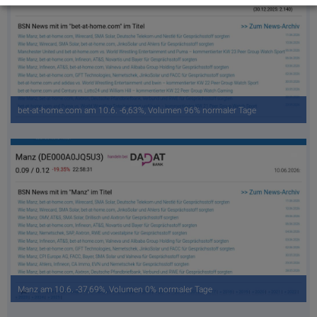
bet-at-home.com am 10.6. -6,63%, Volumen 96% normaler Tage
Manz am 10.6. -37,69%, Volumen 0% normaler Tage