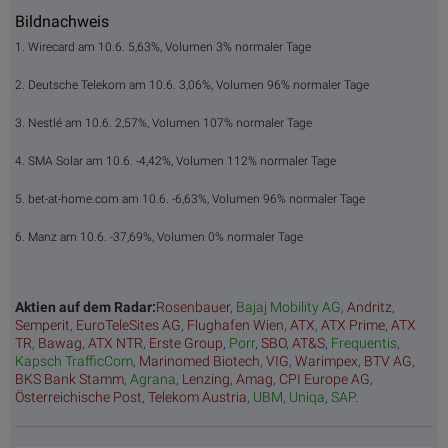
Bildnachweis
1. Wirecard am 10.6. 5,63%, Volumen 3% normaler Tage
2. Deutsche Telekom am 10.6. 3,06%, Volumen 96% normaler Tage
3. Nestlé am 10.6. 2,57%, Volumen 107% normaler Tage
4. SMA Solar am 10.6. -4,42%, Volumen 112% normaler Tage
5. bet-at-home.com am 10.6. -6,63%, Volumen 96% normaler Tage
6. Manz am 10.6. -37,69%, Volumen 0% normaler Tage
Aktien auf dem Radar:
Rosenbauer
,
Bajaj Mobility AG
,
Andritz
,
Semperit
,
EuroTeleSites AG
,
Flughafen Wien
,
ATX
,
ATX Prime
,
ATX
TR
,
Bawag
,
ATX NTR
,
Erste Group
,
Porr
,
SBO
,
AT&S
,
Frequentis
,
Kapsch TrafficCom
,
Marinomed Biotech
,
VIG
,
Warimpex
,
BTV AG
,
BKS Bank Stamm
,
Agrana
,
Lenzing
,
Amag
,
CPI Europe AG
,
Österreichische Post
,
Telekom Austria
,
UBM
,
Uniqa
,
SAP
.