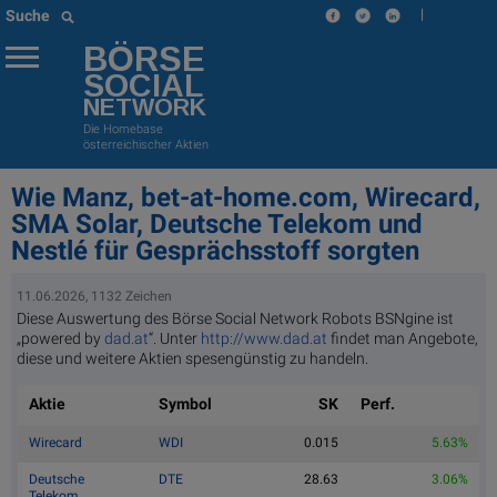
|
Suche
BÖRSE
SOCIAL
NETWORK
Die Homebase
österreichischer Aktien
Wie Manz, bet-at-home.com, Wirecard,
SMA Solar, Deutsche Telekom und
Nestlé für Gesprächsstoff sorgten
11.06.2026, 1132 Zeichen
Diese Auswertung des Börse Social Network Robots BSNgine ist
„powered by
dad.at
“. Unter
http://www.dad.at
findet man Angebote,
diese und weitere Aktien spesengünstig zu handeln.
Aktie
Symbol
SK
Perf.
Wirecard
WDI
0.015
5.63%
Deutsche
DTE
28.63
3.06%
Telekom