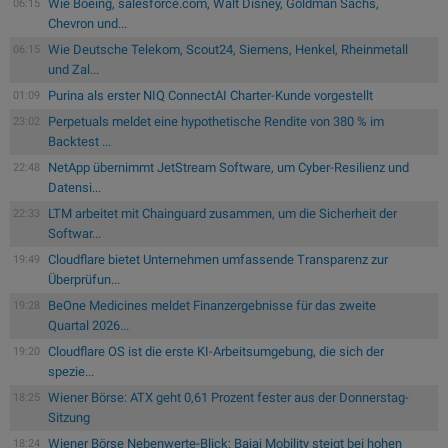
Wie Boeing, salesforce.com, Walt Disney, Goldman Sachs,
06:15
Chevron und...
Wie Deutsche Telekom, Scout24, Siemens, Henkel, Rheinmetall
06:15
und Zal...
Purina als erster NIQ ConnectAI Charter-Kunde vorgestellt
01:09
Perpetuals meldet eine hypothetische Rendite von 380 % im
23:02
Backtest ...
NetApp übernimmt JetStream Software, um Cyber-Resilienz und
22:48
Datensi...
LTM arbeitet mit Chainguard zusammen, um die Sicherheit der
22:33
Softwar...
Cloudflare bietet Unternehmen umfassende Transparenz zur
19:49
Überprüfun...
BeOne Medicines meldet Finanzergebnisse für das zweite
19:28
Quartal 2026...
Cloudflare OS ist die erste KI-Arbeitsumgebung, die sich der
19:20
spezie...
Wiener Börse: ATX geht 0,61 Prozent fester aus der Donnerstag-
18:25
Sitzung
Wiener Börse Nebenwerte-Blick: Bajaj Mobility steigt bei hohen
18:24