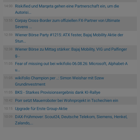
Riskified und Marqeta gehen eine Partnerschaft ein, um die
14:00
Autorisi...
Corpay Cross-Border zum offiziellen FX-Partner von Ultimate
13:55
Sevens ...
Wiener Börse Party #1215: ATX fester, Bajaj Mobility Aktie der
12:59
Stun...
Wiener Börse zu Mittag stärker: Bajaj Mobility, VIG und Palfinger
12:38
g...
Fear of missing out bei wikifolio 06.08.26: Microsoft, Alphabet-A
11:05
u...
wikifolio Champion per ..: Simon Weishar mit Szew
11:05
Grundinvestment
BKS - Starkes Provisionsergebnis dank KI-Rallye
11:05
Porr setzt Mauerroboter bei Wohnprojekt in Tschechien ein
10:42
Upgrade für Erste Group-Aktie
10:15
DAX-Frühmover: Scout24, Deutsche Telekom, Siemens, Henkel,
10:09
Zalando,...