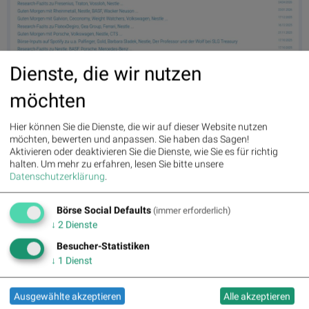
Dienste, die wir nutzen
Nestlé am 10.6. 2,57%, Volumen 107% normaler Tage
möchten
Hier können Sie die Dienste, die wir auf dieser Website nutzen
möchten, bewerten und anpassen. Sie haben das Sagen!
Aktivieren oder deaktivieren Sie die Dienste, wie Sie es für richtig
halten.
Um mehr zu erfahren, lesen Sie bitte unsere
Datenschutzerklärung
.
Börse Social Defaults
(immer erforderlich)
↓
2
Dienste
SMA Solar am 10.6. -4,42%, Volumen 112% normaler Tage
Besucher-Statistiken
↓
1
Dienst
Ausgewählte akzeptieren
Alle akzeptieren