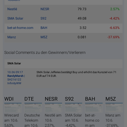
Nestlé
NESR
79.73
2.57%
SMA Solar
S92
49.08
-4.42%
bet-at-home.com
BAH
3.52
-6.63%
Manz
M5Z
0.081
-37.69%
Social Comments zu den Gewinnern/Verlierern
SMA Solar
10.06 09:17
SMA Solar Jefferies bestätigt Buy und erhöht das Kursziel von 71
RandyMarsh
|
EUR auf 74 EUR.
SH216122
InfinityWW
WDI
DTE
NESR
S92
BAH
M5Z
Wirecard
Deutsche
Nestlé am
SMA Solar
bet-at-
Manz am
am 10.6.
Telekom
10.6.
am 10.6.
home.co
10.6.
5,63%,
am 10.6.
2,57%,
-4,42%,
m am
-37,69%,