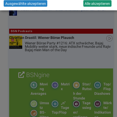
Ausgewählte akzeptieren
Alle akzeptieren
Inbox: Aktien-Ausblick: Fundamentaldaten geben den Ton an
BSN Podcasts
Christian Drastil: Wiener Börse Plausch
Wiener Börse Party #1216: ATX schwächer, Bajaj
Mobility weiter stark, neue indische Freunde und Rajiv
Bajaj mein Man of the Day
BSNgine
Movi
Matri
Star/
Top/
ng
x
Rutsc
Flop
Averages
h der
Diashows
Stunde
Umsa
„n“
Tage
Märk
tz
Tage
ssieg
te/
BS-
Top/Flop
er/
Indikation