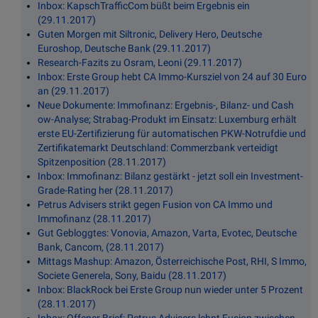
Inbox: KapschTrafficCom büßt beim Ergebnis ein
(29.11.2017)
Guten Morgen mit Siltronic, Delivery Hero, Deutsche
Euroshop, Deutsche Bank (29.11.2017)
Research-Fazits zu Osram, Leoni (29.11.2017)
Inbox: Erste Group hebt CA Immo-Kursziel von 24 auf 30 Euro
an (29.11.2017)
Neue Dokumente: Immofinanz: Ergebnis-, Bilanz- und Cash
ow-Analyse; Strabag-Produkt im Einsatz: Luxemburg erhält
erste EU-Zertifizierung für automatischen PKW-Notrufdie und
Zertifikatemarkt Deutschland: Commerzbank verteidigt
Spitzenposition (28.11.2017)
Inbox: Immofinanz: Bilanz gestärkt - jetzt soll ein Investment-
Grade-Rating her (28.11.2017)
Petrus Advisers strikt gegen Fusion von CA Immo und
Immofinanz (28.11.2017)
Gut Gebloggtes: Vonovia, Amazon, Varta, Evotec, Deutsche
Bank, Cancom, (28.11.2017)
Mittags Mashup: Amazon, Österreichische Post, RHI, S Immo,
Societe Generela, Sony, Baidu (28.11.2017)
Inbox: BlackRock bei Erste Group nun wieder unter 5 Prozent
(28.11.2017)
Inbox: Offener Brief: Petrus Advisers lehnt Fusion zwischen