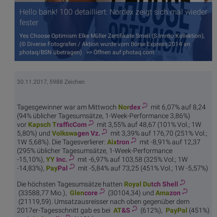
Hello bank! 100 detailliert: Nordex zeigt sich mal wieder
fester
Yes Choose Optimism Elke Müller Zertifikate Smeil (S Immo Kollektion),
(© Diverse Fotografen / Aktion wurde vom Börse Express 2014 an
photaq/BSN übetragen) >> Öffnen auf photaq.com
30.11.2017, 5988 Zeichen
Tagesgewinner war am Mittwoch
Nor
dex
mit 6,07% auf 8,24
(94% üblicher Tagesumsätze, 1-Week-Performance 3,86%)
vor
Kapsch T
rafficCom
mit 3,55% auf 48,67 (101% Vol.; 1W
5,80%) und
Volkswa
gen Vz.
mit 3,39% auf 176,70 (251% Vol.;
1W 5,68%). Die Tagesverlierer:
Aix
tron
mit -8,91% auf 12,37
(295% üblicher Tagesumsätze, 1-Week-Performance
-15,10%),
YY
Inc.
mit -6,97% auf 103,58 (325% Vol.; 1W
-14,83%),
Pay
Pal
mit -5,84% auf 73,25 (451% Vol.; 1W -5,57%)
Die höchsten Tagesumsätze hatten
Royal Du
tch Shell
(33588,77 Mio.),
Glen
core
(30104,34) und
Ama
zon
(21119,59). Umsatzausreisser nach oben gegenüber dem
2017er-Tagesschnitt gab es bei
AT
&S
(612%),
Pay
Pal
(451%)