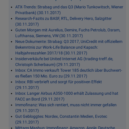
ATX-Trends: Strabag und das Q3 (Mario Tunkowitsch, Wiener
Privatbank) (30.11.2017)
Research-Fazits zu BASF, RTL, Delivery Hero, Salzgitter
(30.11.2017)
Guten Morgen mit Aurelius, Demire, Fuchs Petrolub, Osram,
Lufthansa, Siemens, VW (30.11.2017)
Neue Dokumente: Strabag: Q3 2017, UniCredit mit offiziellem
Bekenntnis zur Work-Life Balance und Kapsch:
Halbjahreszahlen 2017/18 (30.11.2017)
Insiderverkäufe bei United Internet AG (trading-treff.de,
Christoph Scherbaum) (29.11.2017)
Inbox: CA Immo verkauft Tower 185 deutlich über Buchwert-
es fließen 150 Mio. Euro zu (29.11.2017)
Inbox: RBI verbrieft und sorgt für positiven Effekt
(29.11.2017)
Inbox: Langer Airbus A350-1000 erhält Zulassung und hat
FACC an Bord (29.11.2017)
Immofinanz: Was sich rentiert, muss nicht immer gefallen
(29.11.2017)
Gut Gebloggtes: Nordex, Constantin Medien, Evotec
(29.11.2017)
Mittags Mashup: Immofinanz, Amazon, Apple, Deutsche