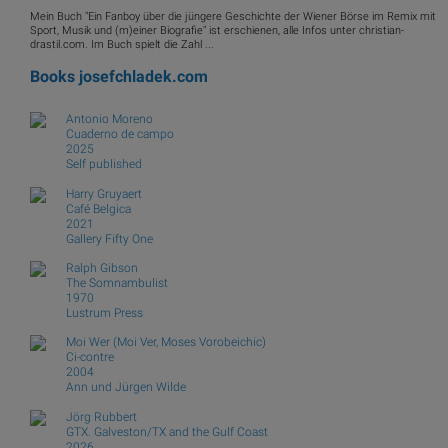
Mein Buch "Ein Fanboy über die jüngere Geschichte der Wiener Börse im Remix mit
Sport, Musik und (m)einer Biografie" ist erschienen, alle Infos unter christian-
drastil.com. Im Buch spielt die Zahl ...
Books
josefchladek.com
Antonio Moreno
Cuaderno de campo
2025
Self published
Harry Gruyaert
Café Belgica
2021
Gallery Fifty One
Ralph Gibson
The Somnambulist
1970
Lustrum Press
Moi Wer (Moi Ver, Moses Vorobeichic)
Ci-contre
2004
Ann und Jürgen Wilde
Jörg Rubbert
GTX. Galveston/TX and the Gulf Coast
2026