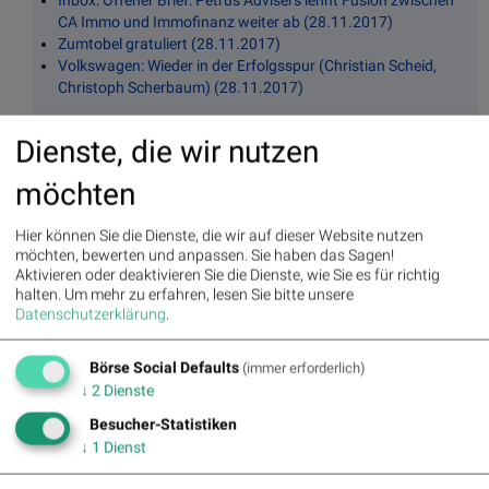
CA Immo und Immofinanz weiter ab (28.11.2017)
Zumtobel gratuliert (28.11.2017)
Volkswagen: Wieder in der Erfolgsspur (Christian Scheid,
Christoph Scherbaum) (28.11.2017)
Hier geht es zum
hello bank! 100-
Dienste, die wir nutzen
Universum
(Zusammensetzung, Performance, Umsätze,
Statistiken).
möchten
Hier können Sie die Dienste, die wir auf dieser Website nutzen
Was noch interessant sein dürfte:
möchten, bewerten und anpassen. Sie haben das Sagen!
Aktivieren oder deaktivieren Sie die Dienste, wie Sie es für richtig
Inbox: Wienerberger kauft ab 6. Dezember eigene Aktien
halten.
Um mehr zu erfahren, lesen Sie bitte unsere
Datenschutzerklärung
.
Inbox: RHI Magnesita kommt in den FTSE 250 Index
Börse Social Defaults
(immer erforderlich)
Inbox: Do&Co bekräftigt: Zugcatering-Mitarbeiter gehen auf Neuen
↓
2
Dienste
über
Besucher-Statistiken
Inbox: RBI zur „Bank des Jahres in Zentral- und Osteuropa“ gekürt
↓
1
Dienst
Inbox: Immofinanz-CFO kauft 15.000 Aktien