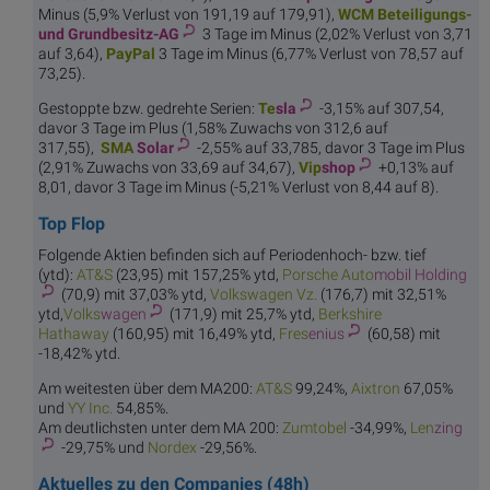
Minus (5,9% Verlust von 191,19 auf 179,91),
WCM Beteiligungs-
und Grundbesitz-AG
3 Tage im Minus (2,02% Verlust von 3,71
auf 3,64),
Pay
Pal
3 Tage im Minus (6,77% Verlust von 78,57 auf
73,25).
Gestoppte bzw. gedrehte Serien:
Te
sla
-3,15% auf 307,54,
davor 3 Tage im Plus (1,58% Zuwachs von 312,6 auf
317,55),
SMA
Solar
-2,55% auf 33,785, davor 3 Tage im Plus
(2,91% Zuwachs von 33,69 auf 34,67),
Vip
shop
+0,13% auf
8,01, davor 3 Tage im Minus (-5,21% Verlust von 8,44 auf 8).
Top Flop
Folgende Aktien befinden sich auf Periodenhoch- bzw. tief
(ytd):
AT
&S
(23,95) mit 157,25% ytd,
Porsche Auto
mobil Holding
(70,9) mit 37,03% ytd,
Volkswa
gen Vz.
(176,7) mit 32,51%
ytd,
Volks
wagen
(171,9) mit 25,7% ytd,
Berkshire
Hathaway
(160,95) mit 16,49% ytd,
Fres
enius
(60,58) mit
-18,42% ytd.
Am weitesten über dem MA200:
AT
&S
99,24%,
Aix
tron
67,05%
und
YY
Inc.
54,85%.
Am deutlichsten unter dem MA 200:
Zumt
obel
-34,99%,
Len
zing
-29,75% und
Nor
dex
-29,56%.
Aktuelles zu den Companies (48h)