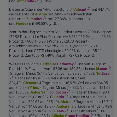
und
Amba
rella
(418%).
Die beste Aktie in der 1-Monats-Sicht ist
Val
eant
mit 44,17%,
die beste ytd ist
Aix
tron
mit 299%. Am schwächsten
tendierten
Zumt
obel
mit -27,36% (Monatssicht)
und
Nor
dex
mit -59,58% (ytd).
Year-to-date lag per letztem Schlusskurs Aixtron 299% (Vorjahr:
-24.93 Prozent) im Plus. Dahinter AMS 239.45% (Vorjahr: -13.86
Prozent), FACC 175.93% (Vorjahr: -28.73 Prozent).
Am schlechtesten YTD: Nordex -59.58% (Vorjahr: -37.74
Prozent), dann GFT Technologies -39.96% (Vorjahr: -35.11
Prozent), Zumtobel -37.49% (Vorjahr: -27.02 Prozent).
Weitere Highlights:
Berkshire
Hathaway
ist nun 3 Tage im
Plus (4,11% Zuwachs von 182,36 auf 189,85), ebenso
jd.
com
5 Tage im Minus (5,14% Verlust von 39,88 auf 37,83),
Net
Ease
4 Tage im Minus (6,7% Verlust von 347,7 auf
324,42),
Glen
core
4 Tage im Minus (5,92% Verlust von 364,05
auf 342,5),
YY
Inc.
4 Tage im Minus (14,83% Verlust von 121,62
auf 103,58),
Dialog Sem
iconductor
4 Tage im Minus (4,93%
Verlust von 39,03 auf 37,1),
Ba
idu
4 Tage im Minus (5,67%
Verlust von 249,65 auf 235,49),
Aix
tron
3 Tage im Minus (15,74%
Verlust von 14,68 auf 12,37),
Amba
rella
3 Tage im Minus (5,42%
Verlust von 48,59 auf 45,95),
A
MS
3 Tage im Minus (10%
Verlust von 109 auf 98,1),
Alibaba Gr
oup Holding
3 Tage im