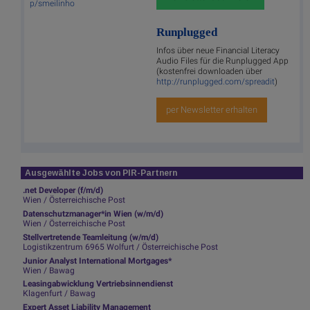
p/smeilinho
Runplugged
Infos über neue Financial Literacy
Audio Files für die Runplugged App
(kostenfrei downloaden über
http://runplugged.com/spreadit
)
per Newsletter erhalten
Ausgewählte Jobs von PIR-Partnern
.net Developer (f/m/d)
Wien / Österreichische Post
Datenschutzmanager*in Wien (w/m/d)
Wien / Österreichische Post
Stellvertretende Teamleitung (w/m/d)
Logistikzentrum 6965 Wolfurt / Österreichische Post
Junior Analyst International Mortgages*
Wien / Bawag
Leasingabwicklung Vertriebsinnendienst
Klagenfurt / Bawag
Expert Asset Liability Management