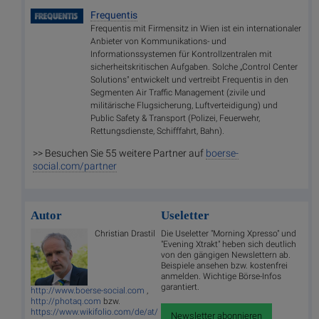
Frequentis
Frequentis mit Firmensitz in Wien ist ein internationaler
Anbieter von Kommunikations- und
Informationssystemen für Kontrollzentralen mit
sicherheitskritischen Aufgaben. Solche „Control Center
Solutions" entwickelt und vertreibt Frequentis in den
Segmenten Air Traffic Management (zivile und
militärische Flugsicherung, Luftverteidigung) und
Public Safety & Transport (Polizei, Feuerwehr,
Rettungsdienste, Schifffahrt, Bahn).
>> Besuchen Sie 55 weitere Partner auf
boerse-
social.com/partner
Autor
Useletter
Christian Drastil
Die Useletter "Morning Xpresso" und
"Evening Xtrakt" heben sich deutlich
von den gängigen Newslettern ab.
Beispiele ansehen bzw. kostenfrei
anmelden. Wichtige Börse-Infos
garantiert.
http://www.boerse-social.com
,
http://photaq.com
bzw.
https://www.wikifolio.com/de/at/
Newsletter abonnieren