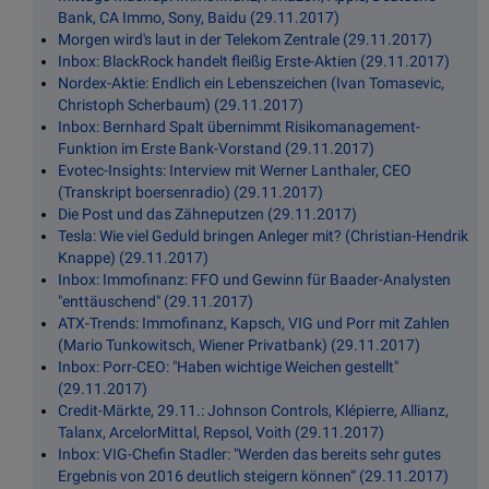
Bank, CA Immo, Sony, Baidu (29.11.2017)
Morgen wird's laut in der Telekom Zentrale (29.11.2017)
Inbox: BlackRock handelt fleißig Erste-Aktien (29.11.2017)
Nordex-Aktie: Endlich ein Lebenszeichen (Ivan Tomasevic,
Christoph Scherbaum) (29.11.2017)
Inbox: Bernhard Spalt übernimmt Risikomanagement-
Funktion im Erste Bank-Vorstand (29.11.2017)
Evotec-Insights: Interview mit Werner Lanthaler, CEO
(Transkript boersenradio) (29.11.2017)
Die Post und das Zähneputzen (29.11.2017)
Tesla: Wie viel Geduld bringen Anleger mit? (Christian-Hendrik
Knappe) (29.11.2017)
Inbox: Immofinanz: FFO und Gewinn für Baader-Analysten
"enttäuschend" (29.11.2017)
ATX-Trends: Immofinanz, Kapsch, VIG und Porr mit Zahlen
(Mario Tunkowitsch, Wiener Privatbank) (29.11.2017)
Inbox: Porr-CEO: "Haben wichtige Weichen gestellt"
(29.11.2017)
Credit-Märkte, 29.11.: Johnson Controls, Klépierre, Allianz,
Talanx, ArcelorMittal, Repsol, Voith (29.11.2017)
Inbox: VIG-Chefin Stadler: "Werden das bereits sehr gutes
Ergebnis von 2016 deutlich steigern können“ (29.11.2017)