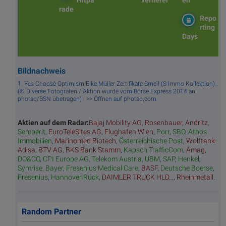
Hitpa
verlierer
en
rade
Repo
rting
Days
Bildnachweis
1. Yes Choose Optimism Elke Müller Zertifikate Smeil (S Immo Kollektion) ,
(© Diverse Fotografen / Aktion wurde vom Börse Express 2014 an
photaq/BSN übetragen) >> Öffnen auf photaq.com
Aktien auf dem Radar:
Bajaj Mobility AG
,
Rosenbauer
,
Andritz
,
Semperit
,
EuroTeleSites AG
,
Flughafen Wien
,
Porr
,
SBO
,
Athos
Immobilien
,
Marinomed Biotech
,
Österreichische Post
,
Wolftank-
Adisa
,
BTV AG
,
BKS Bank Stamm
,
Kapsch TrafficCom
,
Amag
,
DO&CO
,
CPI Europe AG
,
Telekom Austria
,
UBM
,
SAP
,
Henkel
,
Symrise
,
Bayer
,
Fresenius Medical Care
,
BASF
,
Deutsche Boerse
,
Fresenius
,
Hannover Rück
,
DAIMLER TRUCK HLD...
,
Rheinmetall
.
Random Partner