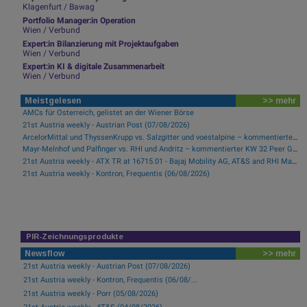
Klagenfurt / Bawag
Portfolio Manager:in Operation
Wien / Verbund
Expert:in Bilanzierung mit Projektaufgaben
Wien / Verbund
Expert:in KI & digitale Zusammenarbeit
Wien / Verbund
Meistgelesen
>> mehr
AMCs für Österreich, gelistet an der Wiener Börse
21st Austria weekly - Austrian Post (07/08/2026)
ArcelorMittal und ThyssenKrupp vs. Salzgitter und voestalpine – kommentierter KW 32 Peer Group Watch Stahl
Mayr-Melnhof und Palfinger vs. RHI und Andritz – kommentierter KW 32 Peer Group Watch Zykliker Österreich
21st Austria weekly - ATX TR at 16715.01 - Bajaj Mobility AG, AT&S and RHI Magnesita best-performing, Österreichische Post with weakest performance (08/08/2026)
21st Austria weekly - Kontron, Frequentis (06/08/2026)
PIR-Zeichnungsprodukte
Newsflow
>> mehr
21st Austria weekly - Austrian Post (07/08/2026)
21st Austria weekly - Kontron, Frequentis (06/08/...
21st Austria weekly - Porr (05/08/2026)