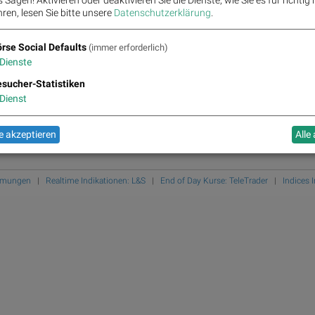
ren, lesen Sie bitte unsere
Datenschutzerklärung
.
rse Social Defaults
(immer erforderlich)
Dienste
sucher-Statistiken
Dienst
 akzeptieren
Alle
immungen
|
Realtime Indikationen: L&S
|
End of Day Kurse: TeleTrader
|
Indices 