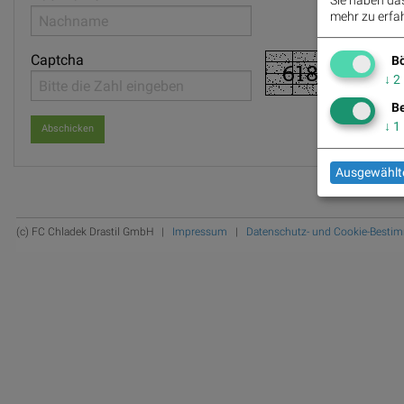
mehr zu erfah
Captcha
Bö
↓
2
Be
↓
1
Ausgewählte
(c) FC Chladek Drastil GmbH |
Impressum
|
Datenschutz- und Cookie-Best