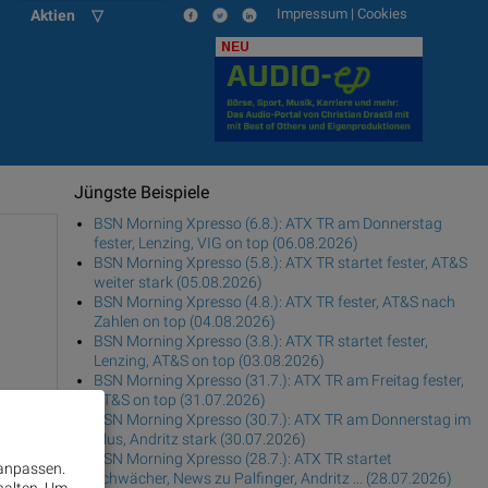
Impressum
|
Cookies
Aktien ▽
NEU
Jüngste Beispiele
BSN Morning Xpresso (6.8.): ATX TR am Donnerstag
fester, Lenzing, VIG on top (06.08.2026)
BSN Morning Xpresso (5.8.): ATX TR startet fester, AT&S
weiter stark (05.08.2026)
BSN Morning Xpresso (4.8.): ATX TR fester, AT&S nach
Zahlen on top (04.08.2026)
BSN Morning Xpresso (3.8.): ATX TR startet fester,
Lenzing, AT&S on top (03.08.2026)
BSN Morning Xpresso (31.7.): ATX TR am Freitag fester,
AT&S on top (31.07.2026)
BSN Morning Xpresso (30.7.): ATX TR am Donnerstag im
Plus, Andritz stark (30.07.2026)
BSN Morning Xpresso (28.7.): ATX TR startet
 anpassen.
schwächer, News zu Palfinger, Andritz ... (28.07.2026)
halten.
Um