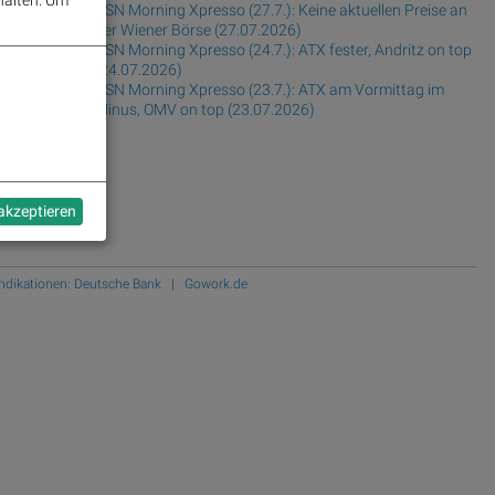
BSN Morning Xpresso (27.7.): Keine aktuellen Preise an
der Wiener Börse (27.07.2026)
BSN Morning Xpresso (24.7.): ATX fester, Andritz on top
(24.07.2026)
BSN Morning Xpresso (23.7.): ATX am Vormittag im
Minus, OMV on top (23.07.2026)
 akzeptieren
Indikationen: Deutsche Bank
|
Gowork.de