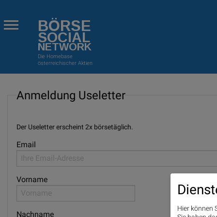
BÖRSE
SOCIAL
NETWORK
Die Homebase
österreichischer Aktien
Anmeldung Useletter
Der Useletter erscheint 2x börsetäglich.
Email
Vorname
Dienst
Hier können S
Nachname
Sie haben das 