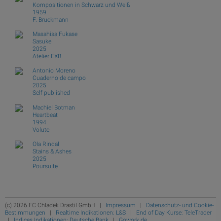
Kompositionen in Schwarz und Weiß
1959
F. Bruckmann
Masahisa Fukase
Sasuke
2025
Atelier EXB
Antonio Moreno
Cuaderno de campo
2025
Self published
Machiel Botman
Heartbeat
1994
Volute
Ola Rindal
Stains & Ashes
2025
Poursuite
(c) 2026 FC Chladek Drastil GmbH |
Impressum
|
Datenschutz- und Cookie-
Bestimmungen
|
Realtime Indikationen: L&S
|
End of Day Kurse: TeleTrader
|
Indices Indikationen: Deutsche Bank
|
Gowork.de