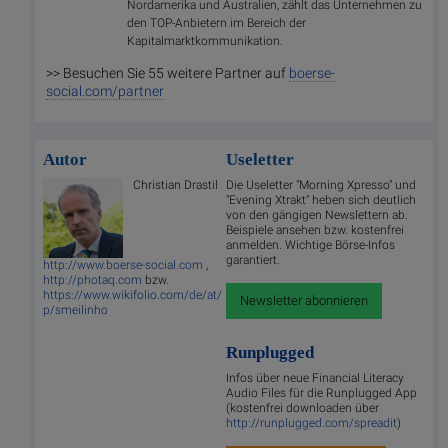
Nordamerika und Australien, zählt das Unternehmen zu
den TOP-Anbietern im Bereich der
Kapitalmarktkommunikation.
>> Besuchen Sie 55 weitere Partner auf
boerse-
social.com/partner
Autor
Useletter
Christian Drastil
Die Useletter "Morning Xpresso" und
"Evening Xtrakt" heben sich deutlich
von den gängigen Newslettern ab.
Beispiele ansehen bzw. kostenfrei
anmelden. Wichtige Börse-Infos
garantiert.
http://www.boerse-social.com
,
http://photaq.com
bzw.
https://www.wikifolio.com/de/at/
Newsletter abonnieren
p/smeilinho
Runplugged
Infos über neue Financial Literacy
Audio Files für die Runplugged App
(kostenfrei downloaden über
http://runplugged.com/spreadit
)