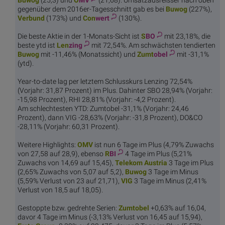
gegenüber dem 2016er-Tagesschnitt gab es bei
Buw
og
(227%),
Ver
bund
(173%) und
Con
wert
(130%).
Die beste Aktie in der 1-Monats-Sicht ist
S
BO
mit 23,18%, die
beste ytd ist
Len
zing
mit 72,54%. Am schwächsten tendierten
Buw
og
mit -11,46% (Monatssicht) und
Zumt
obel
mit -31,1%
(ytd).
Year-to-date lag per letztem Schlusskurs Lenzing 72,54%
(Vorjahr: 31,87 Prozent) im Plus. Dahinter SBO 28,94% (Vorjahr:
-15,98 Prozent), RHI 28,81% (Vorjahr: -4,2 Prozent).
Am schlechtesten YTD: Zumtobel -31,1% (Vorjahr: 24,46
Prozent), dann VIG -28,63% (Vorjahr: -31,8 Prozent), DO&CO
-28,11% (Vorjahr: 60,31 Prozent).
Weitere Highlights:
O
MV
ist nun 6 Tage im Plus (4,79% Zuwachs
von 27,58 auf 28,9), ebenso
R
BI
4 Tage im Plus (5,21%
Zuwachs von 14,69 auf 15,45),
Telekom
Austria
3 Tage im Plus
(2,65% Zuwachs von 5,07 auf 5,2),
Buw
og
3 Tage im Minus
(5,59% Verlust von 23 auf 21,71),
V
IG
3 Tage im Minus (2,41%
Verlust von 18,5 auf 18,05).
Gestoppte bzw. gedrehte Serien:
Zumt
obel
+0,63% auf 16,04,
davor 4 Tage im Minus (-3,13% Verlust von 16,45 auf 15,94),