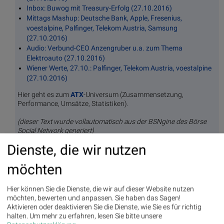
Inbox: Buwog mit Treasury-Erfolg (27.10.2016)
Mittags Mashup: Deutsche Bank, Apple, Fresenius,
voestalpine, Palfinger, Telekom Austria, Samsung
(27.10.2016)
Audio: Verbund-CEO Anzengruber u.a. zum Thema
Elektroauto (27.10.2016)
Wiener Werte, 27.10.: Palfinger, Telekom Austria, voestalpine
(27.10.2016)
Hier geht es zum
ATX
-Universum (Zusammensetzung,
Performance, Umsätze, Statistiken).
(dieser Text wurde vollautomatisch aus der BSNgine des Börse
Social Network generiert)
Dienste, die wir nutzen
Was noch interessant sein dürfte:
möchten
Alerts bei Amgen, Amazon, Alphabet-A, Polytec, Baidu, Buwog ,
Hier können Sie die Dienste, die wir auf dieser Website nutzen
ADVA Optical Networking- kommentierte Umsatzausreisser unter
möchten, bewerten und anpassen. Sie haben das Sagen!
den Hello bank!100! (BSNgine Selected)
Aktivieren oder deaktivieren Sie die Dienste, wie Sie es für richtig
halten.
Um mehr zu erfahren, lesen Sie bitte unsere