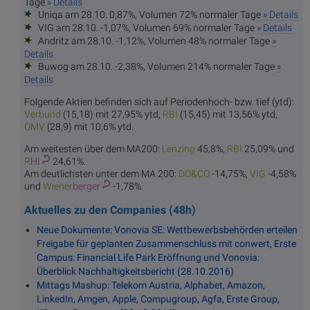
Tage
» Details
Uniqa am 28.10. 0,87%, Volumen 72% normaler Tage
» Details
VIG am 28.10. -1,07%, Volumen 69% normaler Tage
» Details
Andritz am 28.10. -1,12%, Volumen 48% normaler Tage
»
Details
Buwog am 28.10. -2,38%, Volumen 214% normaler Tage
»
Details
Folgende Aktien befinden sich auf Periodenhoch- bzw. tief (ytd):
Ver
bund
(15,18) mit 27,95% ytd,
R
BI
(15,45) mit 13,56% ytd,
O
MV
(28,9) mit 10,6% ytd.
Am weitesten über dem MA200:
Len
zing
45,8%,
R
BI
25,09% und
R
HI
24,61%.
Am deutlichsten unter dem MA 200:
DO
&CO
-14,75%,
V
IG
-4,58%
und
Wiener
berger
-1,78%.
Aktuelles zu den Companies (48h)
Neue Dokumente: Vonovia SE: Wettbewerbsbehörden erteilen
Freigabe für geplanten Zusammenschluss mit conwert, Erste
Campus: Financial Life Park Eröffnung und Vonovia:
Überblick Nachhaltigkeitsbericht (28.10.2016)
Mittags Mashup: Telekom Austria, Alphabet, Amazon,
LinkedIn, Amgen, Apple, Compugroup, Agfa, Erste Group,