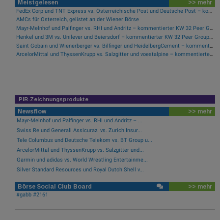
Meistgelesen
>> mehr
FedEx Corp und TNT Express vs. Österreichische Post und Deutsche Post – kommentierter KW 32 Peer Group Watch Post
AMCs für Österreich, gelistet an der Wiener Börse
Mayr-Melnhof und Palfinger vs. RHI und Andritz – kommentierter KW 32 Peer Group Watch Zykliker Österreich
Henkel und 3M vs. Unilever und Beiersdorf – kommentierter KW 32 Peer Group Watch Konsumgüter
Saint Gobain und Wienerberger vs. Bilfinger und HeidelbergCement – kommentierter KW 32 Peer Group Watch Bau & Baustoffe
ArcelorMittal und ThyssenKrupp vs. Salzgitter und voestalpine – kommentierter KW 32 Peer Group Watch Stahl
PIR-Zeichnungsprodukte
Newsflow
>> mehr
Mayr-Melnhof und Palfinger vs. RHI und Andritz – ...
Swiss Re und Generali Assicuraz. vs. Zurich Insur...
Tele Columbus und Deutsche Telekom vs. BT Group u...
ArcelorMittal und ThyssenKrupp vs. Salzgitter und...
Garmin und adidas vs. World Wrestling Entertainme...
Silver Standard Resources und Royal Dutch Shell v...
Börse Social Club Board
>> mehr
#gabb #2161