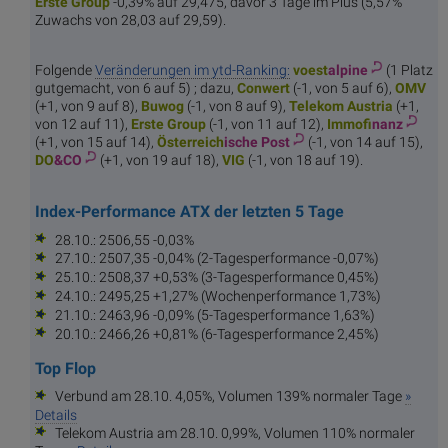
Erste
Group
-0,39% auf 29,475, davor 3 Tage im Plus (5,57%
Zuwachs von 28,03 auf 29,59).
Folgende
Veränderungen im ytd-Ranking:
voest
alpine
(1 Platz
gutgemacht, von 6 auf 5) ; dazu,
Con
wert
(-1, von 5 auf 6),
O
MV
(+1, von 9 auf 8),
Buw
og
(-1, von 8 auf 9),
Telekom
Austria
(+1,
von 12 auf 11),
Erste
Group
(-1, von 11 auf 12),
Immof
inanz
(+1, von 15 auf 14),
Österreich
ische Post
(-1, von 14 auf 15),
DO
&CO
(+1, von 19 auf 18),
V
IG
(-1, von 18 auf 19).
Index-Performance ATX der letzten 5 Tage
28.10.: 2506,55 -0,03%
27.10.: 2507,35 -0,04% (2-Tagesperformance -0,07%)
25.10.: 2508,37 +0,53% (3-Tagesperformance 0,45%)
24.10.: 2495,25 +1,27% (Wochenperformance 1,73%)
21.10.: 2463,96 -0,09% (5-Tagesperformance 1,63%)
20.10.: 2466,26 +0,81% (6-Tagesperformance 2,45%)
Top Flop
Verbund am 28.10. 4,05%, Volumen 139% normaler Tage
»
Details
Telekom Austria am 28.10. 0,99%, Volumen 110% normaler