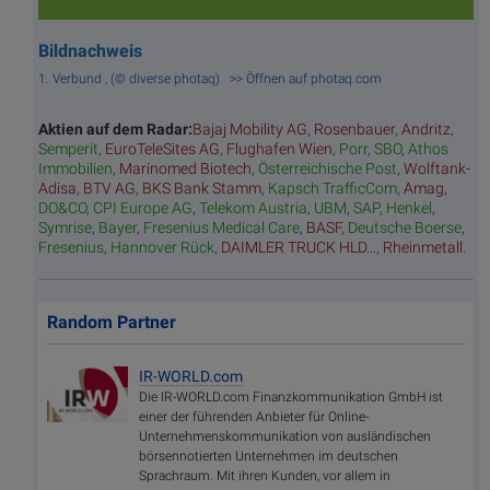
Bildnachweis
1. Verbund , (© diverse photaq) >> Öffnen auf photaq.com
Aktien auf dem Radar:
Bajaj Mobility AG
,
Rosenbauer
,
Andritz
,
Semperit
,
EuroTeleSites AG
,
Flughafen Wien
,
Porr
,
SBO
,
Athos
Immobilien
,
Marinomed Biotech
,
Österreichische Post
,
Wolftank-
Adisa
,
BTV AG
,
BKS Bank Stamm
,
Kapsch TrafficCom
,
Amag
,
DO&CO
,
CPI Europe AG
,
Telekom Austria
,
UBM
,
SAP
,
Henkel
,
Symrise
,
Bayer
,
Fresenius Medical Care
,
BASF
,
Deutsche Boerse
,
Fresenius
,
Hannover Rück
,
DAIMLER TRUCK HLD...
,
Rheinmetall
.
Random Partner
IR-WORLD.com
Die IR-WORLD.com Finanzkommunikation GmbH ist
einer der führenden Anbieter für Online-
Unternehmenskommunikation von ausländischen
börsennotierten Unternehmen im deutschen
Sprachraum. Mit ihren Kunden, vor allem in