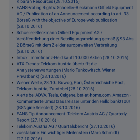
Kibaran Resources (28.10.2016)
EANS-Voting Rights: Schoeller-Bleckmann Oilfield Equipment
AG / Publication of an Announcement according to art. 93
BörseG with the objective of Europe-web publication
(28.10.2016)
Schoeller-Bleckmann Oilfield Equipment AG /
Veröffentlichung einer Beteiligungsmeldung gemäß § 93 Abs.
2 BörseG mit dem Ziel der europaweiten Verbreitung
(28.10.2016)
Inbox: Immofinanz-Held kauft 10.000 Aktien (28.10.2016)
ATX-Trends: Telekom Austria übertrifft die
Analystenerwartungen (Mario Tunkowitsch, Wiener
Privatbank) (28.10.2016)
Wiener Werte, 28.10.: Buwog, Porr, Österreichsiche Post,
Telekom Austria, Zumtobel (28.10.2016)
Alerts bei ADVA, Tesla, Celgene, bet-at-home.com, Amazon -
kommentierte Umsatzausreisser unter den Hello bank!100!
(BSNgine Selected) (28.10.2016)
EANS-Tip Announcement: Telekom Austria AG / Quarterly
Report (27.10.2016)
Telekom Austria AG / Quartalsbericht (27.10.2016)
voestalpine: Ein wichtiger Meilenstein (Marc Schmidt)
(27.10.2016)