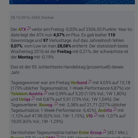
28.10.2016, 5260 Zeichen
Der
A
TX
verlor am Freitag -0,03% auf 2506,55 Punkte. Year-to-
date liegt der ATX nun
4,57%
im Plus. Es gab bisher
110
Gewinntage und
97
Verlusttage. Auf das Jahreshoch fehlen
0,07%
, vom Low ist man
28,08%
entfernt. Der statistisch beste
Wochentag 2016 ist der
Freitag
mit 0,21%, der schwächste ist
der
Montag
mit -0,19%.
Das ist der 93. schlechteste Handelstag (prozentuell) dieses
Jahr.
Tagesgewinner war am Freitag
Ver
bund
mit 4,05% auf 15,18
(173% üblicher Tagesumsätze, 1-Week-Performance 6,87%) vor
Telekom
Austria
mit 0,99% auf 5,20 (110% Vol.; 1W 1,80%)
und
Un
iqa
mit 0,87% auf 5,91 (73% Vol.; 1W 1,04%). Die
Tagesverlierer:
Buw
og
mit -2,38% auf 21,71 (227% üblicher
Tagesumsätze, 1-Week-Performance -5,42%),
And
ritz
mit
-1,12% auf 47,98 (52% Vol.; 1W -1,15%),
V
IG
mit -1,07% auf
18,05 (65% Vol.; 1W -1,29%)
Die höchsten Tagesumsätze hatten
Erste
Group
(45,1 Mio.),
Buw
og
(25,3) und
O
MV
(21,68). Umsatzausreisser nach oben