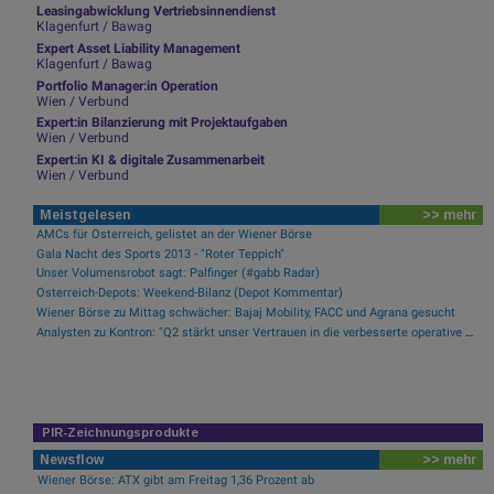
Leasingabwicklung Vertriebsinnendienst
Klagenfurt / Bawag
Expert Asset Liability Management
Klagenfurt / Bawag
Portfolio Manager:in Operation
Wien / Verbund
Expert:in Bilanzierung mit Projektaufgaben
Wien / Verbund
Expert:in KI & digitale Zusammenarbeit
Wien / Verbund
Meistgelesen
>> mehr
AMCs für Österreich, gelistet an der Wiener Börse
Gala Nacht des Sports 2013 - "Roter Teppich"
Unser Volumensrobot sagt: Palfinger (#gabb Radar)
Österreich-Depots: Weekend-Bilanz (Depot Kommentar)
Wiener Börse zu Mittag schwächer: Bajaj Mobility, FACC und Agrana gesucht
Analysten zu Kontron: "Q2 stärkt unser Vertrauen in die verbesserte operative Qualität"
PIR-Zeichnungsprodukte
Newsflow
>> mehr
Wiener Börse: ATX gibt am Freitag 1,36 Prozent ab