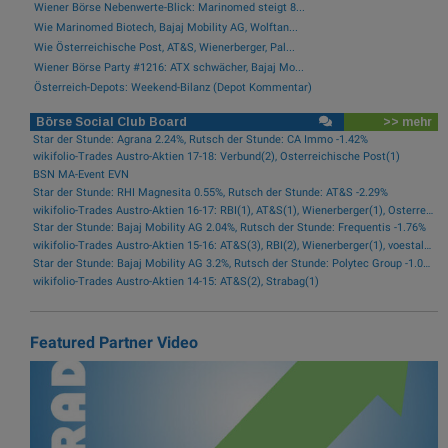
Wiener Börse Nebenwerte-Blick: Marinomed steigt 8...
Wie Marinomed Biotech, Bajaj Mobility AG, Wolftan...
Wie Österreichische Post, AT&S, Wienerberger, Pal...
Wiener Börse Party #1216: ATX schwächer, Bajaj Mo...
Österreich-Depots: Weekend-Bilanz (Depot Kommentar)
Börse Social Club Board
>> mehr
Star der Stunde: Agrana 2.24%, Rutsch der Stunde: CA Immo -1.42%
wikifolio-Trades Austro-Aktien 17-18: Verbund(2), Österreichische Post(1)
BSN MA-Event EVN
Star der Stunde: RHI Magnesita 0.55%, Rutsch der Stunde: AT&S -2.29%
wikifolio-Trades Austro-Aktien 16-17: RBI(1), AT&S(1), Wienerberger(1), Österreichische Post(1)
Star der Stunde: Bajaj Mobility AG 2.04%, Rutsch der Stunde: Frequentis -1.76%
wikifolio-Trades Austro-Aktien 15-16: AT&S(3), RBI(2), Wienerberger(1), voestalpine(1), Kontron(1), Bawag(1)
Star der Stunde: Bajaj Mobility AG 3.2%, Rutsch der Stunde: Polytec Group -1.01%
wikifolio-Trades Austro-Aktien 14-15: AT&S(2), Strabag(1)
Featured Partner Video