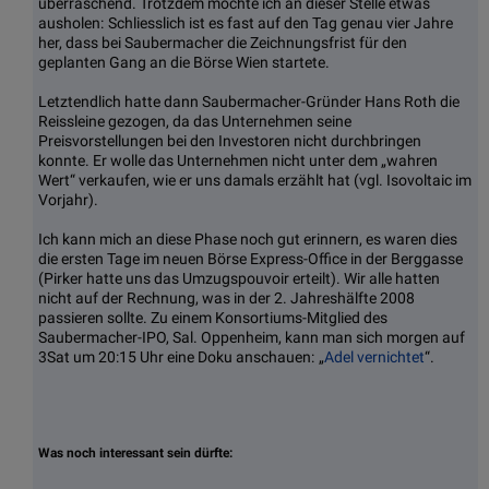
überraschend. Trotzdem möchte ich an dieser Stelle etwas
ausholen: Schliesslich ist es fast auf den Tag genau vier Jahre
her, dass bei Saubermacher die Zeichnungsfrist für den
geplanten Gang an die Börse Wien startete.
Letztendlich hatte dann Saubermacher-Gründer Hans Roth die
Reissleine gezogen, da das Unternehmen seine
Preisvorstellungen bei den Investoren nicht durchbringen
konnte. Er wolle das Unternehmen nicht unter dem „wahren
Wert“ verkaufen, wie er uns damals erzählt hat (vgl. Isovoltaic im
Vorjahr).
Ich kann mich an diese Phase noch gut erinnern, es waren dies
die ersten Tage im neuen Börse Express-Office in der Berggasse
(Pirker hatte uns das Umzugspouvoir erteilt). Wir alle hatten
nicht auf der Rechnung, was in der 2. Jahreshälfte 2008
passieren sollte. Zu einem Konsortiums-Mitglied des
Saubermacher-IPO, Sal. Oppenheim, kann man sich morgen auf
3Sat um 20:15 Uhr eine Doku anschauen: „
Adel vernichtet
“.
Was noch interessant sein dürfte: