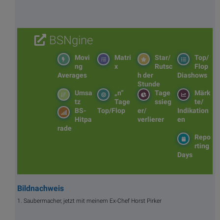
BSNgine
Movi
Matri
Star/
Top/
ng
x
Rutsc
Flop
Averages
h der
Diashows
Stunde
Umsa
„n“
Tage
Märk
tz
Tage
ssieg
te/
BS-
Top/Flop
er/
Indikation
Hitpa
verlierer
en
rade
Repo
rting
Days
Bildnachweis
1. Saubermacher, jetzt mit meinem Ex-Chef Horst Pirker