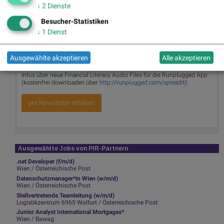
Die Useletter "Morning Xpresso" und "Evening Xtrakt" heben sich
↓
2
Dienste
deutlich von den gängigen Newslettern ab. Beispiele ansehen bzw.
kostenfrei anmelden. Wichtige Börse-Infos garantiert.
Besucher-Statistiken
↓
1
Dienst
Newsletter abonnieren
Ausgewählte akzeptieren
Alle akzeptieren
Runplugged
Infos über neue Financial Literacy Audio Files für die Runplugged App
(kostenfrei downloaden über
http://runplugged.com/spreadit
)
per Newsletter erhalten
Ausgewählte Jobs von PIR-Partnern
.net Developer (f/m/d)
Wien / Österreichische Post
Datenschutzmanager*in Wien (w/m/d)
Wien / Österreichische Post
Stellvertretende Teamleitung (w/m/d)
Logistikzentrum 6965 Wolfurt / Österreichische Post
Junior Analyst International Mortgages*
Wien / Bawag