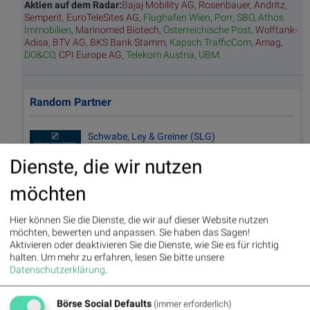
Aktien auf dem Radar:
Bajaj Mobility AG
,
Rosenbauer
,
Andritz
,
Semperit
,
EuroTeleSites AG
,
Flughafen Wien
,
Porr
,
SBO
,
Athos
Immobilien
,
Marinomed Biotech
,
Österreichische Post
,
Wolftank-
Adisa
,
BTV AG
,
BKS Bank Stamm
,
Kapsch TrafficCom
,
Amag
,
DO&CO
,
CPI Europe AG
,
Telekom Austria
,
UBM
.
Random Partner
Schwabe, Ley & Greiner (SLG)
Das Unternehmen SLG wurde 1988 gegründet und ist
Dienste, die wir nutzen
spezialisiert auf die Beratung im Bereich Finanz- und
Treasury-Management. Wir sind Marktführer im
möchten
gesamten deutschsprachigen Raum und verfügen über
einen soliden Partnerkreis. Diesen haben wir zur
Stärkung des Unternehmens kontinuierlich erweitert.
Hier können Sie die Dienste, die wir auf dieser Website nutzen
möchten, bewerten und anpassen. Sie haben das Sagen!
>> Besuchen Sie 55 weitere Partner auf
boerse-
Aktivieren oder deaktivieren Sie die Dienste, wie Sie es für richtig
social.com/partner
halten.
Um mehr zu erfahren, lesen Sie bitte unsere
Datenschutzerklärung
.
Useletter
Börse Social Defaults
(immer erforderlich)