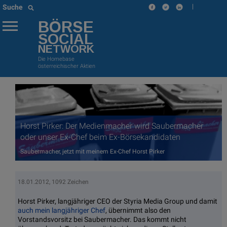
|
Suche
BÖRSE
SOCIAL
NETWORK
Die Homebase
österreichischer Aktien
Horst Pirker: Der Medienmacher wird Saubermacher
oder unser Ex-Chef beim Ex-Börsekandidaten
Saubermacher, jetzt mit meinem Ex-Chef Horst Pirker
18.01.2012, 1092 Zeichen
Horst Pirker, langjähriger CEO der Styria Media Group und damit
auch mein langjähriger Chef
, übernimmt also den
Vorstandsvorsitz bei Saubermacher. Das kommt nicht