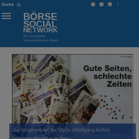
|
Suche
BÖRSE
SOCIAL
NETWORK
Die Homebase
österreichischer Aktien
Die Sorgenkinder der Styria (Wolfgang Kofler)
Extradienst: Wie geht es der Styria?