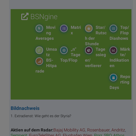
BSNgine
Movi
Matri
Star/
Top/
ng
x
Rutsc
Flop
Averages
h der
Diashows
Stunde
Umsa
„n“
Tage
Märk
tz
Tage
ssieg
te/
BS-
Top/Flop
er/
Indikation
Hitpa
verlierer
en
rade
Repo
rting
Days
Bildnachweis
1. Extradienst: Wie geht es der Styria?
Aktien auf dem Radar:
Bajaj Mobility AG
,
Rosenbauer
,
Andritz
,
Semperit
,
EuroTeleSites AG
,
Flughafen Wien
,
Porr
,
SBO
,
Athos