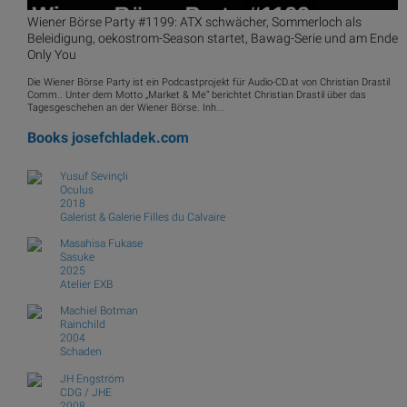
Wiener Börse Party #1199: ATX schwächer, Sommerloch als
Beleidigung, oekostrom-Season startet, Bawag-Serie und am Ende
Only You
Die Wiener Börse Party ist ein Podcastprojekt für Audio-CD.at von Christian Drastil
Comm.. Unter dem Motto „Market & Me“ berichtet Christian Drastil über das
Tagesgeschehen an der Wiener Börse. Inh...
Books
josefchladek.com
Yusuf Sevinçli
Oculus
2018
Galerist & Galerie Filles du Calvaire
Masahisa Fukase
Sasuke
2025
Atelier EXB
Machiel Botman
Rainchild
2004
Schaden
JH Engström
CDG / JHE
2008