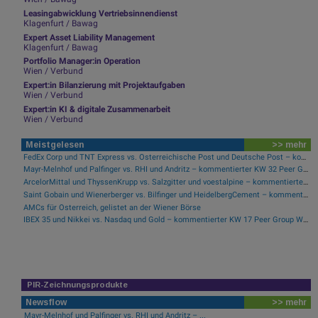
Leasingabwicklung Vertriebsinnendienst
Klagenfurt / Bawag
Expert Asset Liability Management
Klagenfurt / Bawag
Portfolio Manager:in Operation
Wien / Verbund
Expert:in Bilanzierung mit Projektaufgaben
Wien / Verbund
Expert:in KI & digitale Zusammenarbeit
Wien / Verbund
Meistgelesen
>> mehr
FedEx Corp und TNT Express vs. Österreichische Post und Deutsche Post – kommentierter KW 32 Peer Group Watch Post
Mayr-Melnhof und Palfinger vs. RHI und Andritz – kommentierter KW 32 Peer Group Watch Zykliker Österreich
ArcelorMittal und ThyssenKrupp vs. Salzgitter und voestalpine – kommentierter KW 32 Peer Group Watch Stahl
Saint Gobain und Wienerberger vs. Bilfinger und HeidelbergCement – kommentierter KW 32 Peer Group Watch Bau & Baustoffe
AMCs für Österreich, gelistet an der Wiener Börse
IBEX 35 und Nikkei vs. Nasdaq und Gold – kommentierter KW 17 Peer Group Watch Indizes und Rohstoffe
PIR-Zeichnungsprodukte
Newsflow
>> mehr
Mayr-Melnhof und Palfinger vs. RHI und Andritz – ...