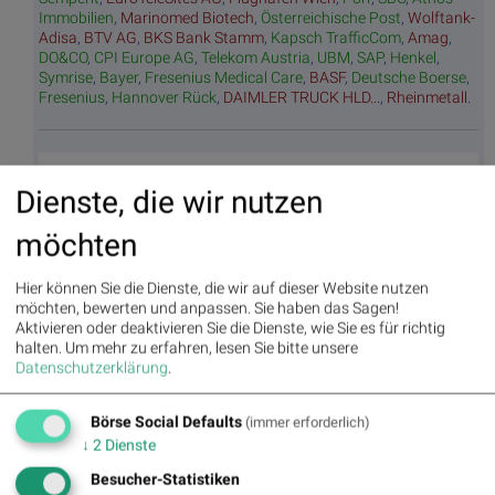
Immobilien
,
Marinomed Biotech
,
Österreichische Post
,
Wolftank-
Adisa
,
BTV AG
,
BKS Bank Stamm
,
Kapsch TrafficCom
,
Amag
,
DO&CO
,
CPI Europe AG
,
Telekom Austria
,
UBM
,
SAP
,
Henkel
,
Symrise
,
Bayer
,
Fresenius Medical Care
,
BASF
,
Deutsche Boerse
,
Fresenius
,
Hannover Rück
,
DAIMLER TRUCK HLD...
,
Rheinmetall
.
Random Partner
Dienste, die wir nutzen
Vienna International Airport
möchten
Die Flughafen Wien AG positioniert sich durch die
geografische Lage im Zentrum Europas als eine der
Hier können Sie die Dienste, die wir auf dieser Website nutzen
wichtigsten Drehscheiben zu den florierenden
möchten, bewerten und anpassen. Sie haben das Sagen!
Destinationen Mittel- und Osteuropas. Der Flughafen
Aktivieren oder deaktivieren Sie die Dienste, wie Sie es für richtig
Wien war 2016 Ausgangs- oder Endpunkt für über 23
halten.
Um mehr zu erfahren, lesen Sie bitte unsere
Millionen Passagiere.
Datenschutzerklärung
.
>> Besuchen Sie 55 weitere Partner auf
boerse-
social.com/partner
Börse Social Defaults
(immer erforderlich)
↓
2
Dienste
Useletter
Besucher-Statistiken