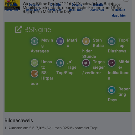
Wiener Börse Party #1216: ATX schwächer, Bajaj
»
»
»
»
»
Tage
Details
Details
Details
Details
Details
Mobility weiter stark, neue indische Freunde und Rajiv
»
dazu hier
dazu hier
dazu hier
dazu hier
dazu hier
Details
Bajaj mein Man of the Day
dazu hier
BSNgine
Movin
Matri
Star/
Top/F
g
x
Rutsc
lop
Averages
h der
Diashows
Stunde
Umsa
„n“
Tages
Märkt
tz
Tage
sieger
e/
BS-
Top/Flop
/ verlierer
Indikatione
Hitpar
n
ade
Repor
ting
Days
Bildnachweis
1. Aumann am 5.6. 7,02%, Volumen 3253% normaler Tage