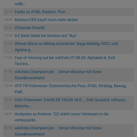
Indik...
Fazits zu AT&S, Kontron, Post ...
14:12
Kontron-CEO kauft noch mehr Aktien
14:00
(Christian Drastil)
14:00
DZ Bank bleibt bei Kontron auf "Buy"
13:58
Wiener Börse zu Mittag schwächer: Bajaj Mobility, FACC und
11:33
Agrana g...
Fear of missing out bei wikifolio 07.08.26: Alphabet-A, Dell
11:05
Techno...
wikifolio Champion per ..: Simon Weishar mit Szew
11:05
Grundinvestment
ATX TR-Frühmover: Österreichische Post, AT&S, Strabag, Bawag,
10:44
Palfi...
DAX-Frühmover: DAIMLER TRUCK HLD..., SAP, Scout24, Infineon,
10:42
Münche...
Analysten zu Kontron: "Q2 stärkt unser Vertrauen in die
10:41
verbesserte...
wikifolio Champion per ..: Simon Weishar mit Szew
09:55
Grundinvestment