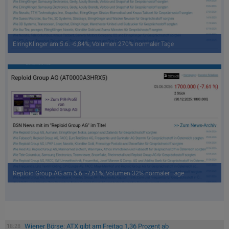
ElringKlinger am 5.6. -6,84%, Volumen 270% normaler Tage
Reploid Group AG am 5.6. -7,61%, Volumen 32% normaler Tage
Wiener Börse: ATX gibt am Freitag 1,36 Prozent ab
18:28