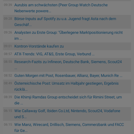
Aurubis am schwächsten (Peer Group Watch Deutsche
09:39
Nebenwerte powere...
Börse-Inputs auf Spotify zu u.a. Jugend fragt Asta nach dem
09:28
Geschäf...
Analysten zu Erste Group: "Überlegene Marktpositionierung nicht
09:26
im ...
Kontron-Vorstände kaufen zu
09:01
ATX-Trends: VIG, AT&S, Erste Group, Verbund ...
08:57
Research-Fazits zu Infineon, Deutsche Bank, Siemens, Scout24
08:55
...
Guten Morgen mit Post, Rosenbauer, Allianz, Bayer, Munich Re ...
08:52
Österreichische Post: Umsatz im Halbjahr gestiegen, Ergebnis
08:49
rücklä...
Die Khimji Ramdas Group entscheidet sich für Rimini Street, um
08:39
die ...
Wie Callaway Golf, Ibiden Co.Ltd, Nintendo, Scout24, Vodafone
06:15
und S...
Wie Manz, Wirecard, Drillisch, Siemens, Commerzbank und FACC
06:15
für Ge...