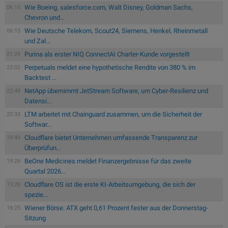
Wie Boeing, salesforce.com, Walt Disney, Goldman Sachs,
06:15
Chevron und...
Wie Deutsche Telekom, Scout24, Siemens, Henkel, Rheinmetall
06:15
und Zal...
Purina als erster NIQ ConnectAI Charter-Kunde vorgestellt
01:09
Perpetuals meldet eine hypothetische Rendite von 380 % im
23:02
Backtest ...
NetApp übernimmt JetStream Software, um Cyber-Resilienz und
22:48
Datensi...
LTM arbeitet mit Chainguard zusammen, um die Sicherheit der
22:33
Softwar...
Cloudflare bietet Unternehmen umfassende Transparenz zur
19:49
Überprüfun...
BeOne Medicines meldet Finanzergebnisse für das zweite
19:28
Quartal 2026...
Cloudflare OS ist die erste KI-Arbeitsumgebung, die sich der
19:20
spezie...
Wiener Börse: ATX geht 0,61 Prozent fester aus der Donnerstag-
18:25
Sitzung