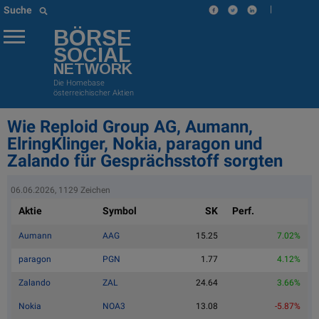
|
Suche
BÖRSE
SOCIAL
NETWORK
Die Homebase
österreichischer Aktien
Wie Reploid Group AG, Aumann,
ElringKlinger, Nokia, paragon und
Zalando für Gesprächsstoff sorgten
06.06.2026, 1129 Zeichen
Aktie
Symbol
SK
Perf.
Aumann
AAG
15.25
7.02%
paragon
PGN
1.77
4.12%
Zalando
ZAL
24.64
3.66%
Nokia
NOA3
13.08
-5.87%