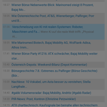
Wiener Börse Nebenwerte-Blick: Marinomed steigt 8 Prozent,
18:27
Bajaj Mo...
Wie Österreichische Post, AT&S, Wienerberger, Palfinger, Porr
18:05
und B...
Verschmelzung von KI mit realen Systemen: Roboter,
07.08.
Maschinen und Fa...:
Wenn KI auf die reale Welt trifft: „Physical
AI...
Wie Marinomed Biotech, Bajaj Mobility AG, Wolftank-Adisa,
18:05
Athos Imm...
Wiener Börse Party #1216: ATX schwächer, Bajaj Mobility weiter
17:41
star...
Österreich-Depots: Weekend-Bilanz (Depot Kommentar)
15:40
Börsegeschichte 7.8.: Extremes zu Palfinger (Börse Geschichte)
15:20
(Bör...
Nachlese: 10 Vokabel, um Asta besser zu verstehen; Stella
15:00
Langthale...
#gabb Volumensradar: Bajaj Mobility, Andritz (#gabb Radar)
14:40
PIR-News: Post, Kontron (Christine Petzwinkler)
14:20
ATX charttechnisch: Kaufsignale bei beinahe allen technischem
14:15