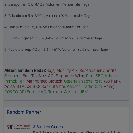
2. paragon am 5.6. 4,12%, Volumen 7% normaler Tage
3. Zalando am 5.6. 3,66%, Volumen 92% normaler Tage
4. Nokia am 5.6. -5,87%, Volumen 99% normaler Tage
5. ElringKlinger am 5.6. -6,84%, Volumen 270% normaler Tage
6. Reploid Group AG am 5.6. -7,61%, Volumen 32% normaler Tage
Aktien auf dem Radar:
Bajaj Mobility AG
,
Rosenbauer
,
Andritz
,
Semperit
,
EuroTeleSites AG
,
Flughafen Wien
,
Porr
,
SBO
,
Athos
Immobilien
,
Marinomed Biotech
,
Österreichische Post
,
Wolftank-
Adisa
,
BTV AG
,
BKS Bank Stamm
,
Kapsch TrafficCom
,
Amag
,
DO&CO
,
CPI Europe AG
,
Telekom Austria
,
UBM
.
Random Partner
3 Banken Generali
Die 3 Banken-Generali Investment-Gesellschaft m.b.H. ist