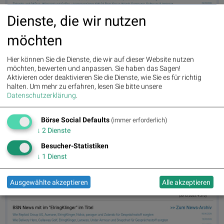
Zalando am 5.6. 3,66%, Volumen 92% normaler Tage
Dienste, die wir nutzen
möchten
Hier können Sie die Dienste, die wir auf dieser Website nutzen
möchten, bewerten und anpassen. Sie haben das Sagen!
Aktivieren oder deaktivieren Sie die Dienste, wie Sie es für richtig
halten.
Um mehr zu erfahren, lesen Sie bitte unsere
Datenschutzerklärung
.
Börse Social Defaults
(immer erforderlich)
↓
2
Dienste
Nokia am 5.6. -5,87%, Volumen 99% normaler Tage
Besucher-Statistiken
↓
1
Dienst
Ausgewählte akzeptieren
Alle akzeptieren