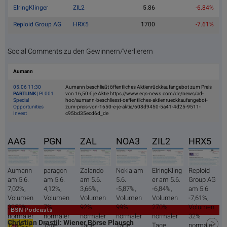
ElringKlinger
ZIL2
5.86
-6.84%
Reploid Group AG
HRX5
1700
-7.61%
Social Comments zu den Gewinnern/Verlierern
Aumann
05.06 11:30
Aumann beschließt öffentliches Aktienrückkaufangebot zum Preis
PARTLINK
| PL001
von 16,50 € je Aktie https://www.eqs-news.com/de/news/ad-
Special
hoc/aumann-beschliesst-oeffentliches-aktienrueckkaufangebot-
Opportunities
zum-preis-von-1650-e-je-aktie/608d9450-5a41-4d25-9511-
Invest
c95bd35ecd6d_de
AAG
PGN
ZAL
NOA3
ZIL2
HRX5
Aumann
paragon
Zalando
Nokia am
ElringKling
Reploid
am 5.6.
am 5.6.
am 5.6.
5.6.
er am 5.6.
Group AG
7,02%,
4,12%,
3,66%,
-5,87%,
-6,84%,
am 5.6.
Volumen
Volumen
Volumen
Volumen
Volumen
-7,61%,
3253%
7%
92%
99%
270%
Volumen
BSN Podcasts
normaler
normaler
normaler
normaler
normaler
32%
Christian Drastil: Wiener Börse Plausch
Tage
Tage
Tage
Tage
Tage
normaler