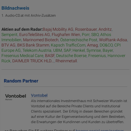
Bildnachweis
1. Audio-CD.at mit Archiv-Zusätzen
Aktien auf dem Radar:
Bajaj Mobility AG
,
Rosenbauer
,
Andritz
,
Semperit
,
EuroTeleSites AG
,
Flughafen Wien
,
Porr
,
SBO
,
Athos
Immobilien
,
Marinomed Biotech
,
Österreichische Post
,
Wolftank-Adisa
,
BTV AG
,
BKS Bank Stamm
,
Kapsch TrafficCom
,
Amag
,
DO&CO
,
CPI
Europe AG
,
Telekom Austria
,
UBM
,
SAP
,
Henkel
,
Symrise
,
Bayer
,
Fresenius Medical Care
,
BASF
,
Deutsche Boerse
,
Fresenius
,
Hannover
Rück
,
DAIMLER TRUCK HLD...
,
Rheinmetall
.
Random Partner
Vontobel
Als internationales Investmenthaus mit Schweizer Wurzeln ist
Vontobel auf die Bereiche Private Clients und Institutional
Clients spezialisiert. Der Erfolg in diesen Bereichen gründet
auf einer Kultur der Eigenverantwortung und dem Bestreben,
die Erwartungen der Kundinnen und Kunden zu übertreffen.