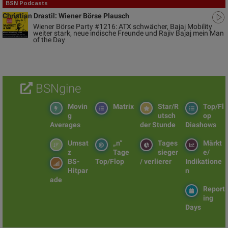
BSN Podcasts
Christian Drastil: Wiener Börse Plausch
Wiener Börse Party #1216: ATX schwächer, Bajaj Mobility
weiter stark, neue indische Freunde und Rajiv Bajaj mein Man
of the Day
BSNgine
Movin
Matrix
Star/R
Top/Fl
g
utsch
op
Averages
der Stunde
Diashows
Umsat
„n“
Tages
Märkt
z
Tage
sieger
e/
BS-
Top/Flop
/ verlierer
Indikatione
Hitpar
n
ade
Report
ing
Days