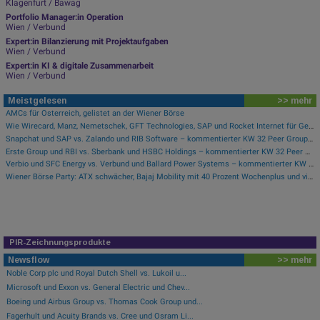
Klagenfurt / Bawag
Portfolio Manager:in Operation
Wien / Verbund
Expert:in Bilanzierung mit Projektaufgaben
Wien / Verbund
Expert:in KI & digitale Zusammenarbeit
Wien / Verbund
Meistgelesen
>> mehr
AMCs für Österreich, gelistet an der Wiener Börse
Wie Wirecard, Manz, Nemetschek, GFT Technologies, SAP und Rocket Internet für Gesprächsstoff sorgten
Snapchat und SAP vs. Zalando und RIB Software – kommentierter KW 32 Peer Group Watch Computer, Software & Internet
Erste Group und RBI vs. Sberbank und HSBC Holdings – kommentierter KW 32 Peer Group Watch Banken
Verbio und SFC Energy vs. Verbund und Ballard Power Systems – kommentierter KW 32 Peer Group Watch Energie
Wiener Börse Party: ATX schwächer, Bajaj Mobility mit 40 Prozent Wochenplus und vielleicht Momentum aus Indien (Podcast)
PIR-Zeichnungsprodukte
Newsflow
>> mehr
Noble Corp plc und Royal Dutch Shell vs. Lukoil u...
Microsoft und Exxon vs. General Electric und Chev...
Boeing und Airbus Group vs. Thomas Cook Group und...
Fagerhult und Acuity Brands vs. Cree und Osram Li...