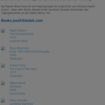
Die Wiener Börse Party ist ein Podcastprojekt für Audio-CD.at von Christian Drastil
Comm.. Unter dem Motto „Market & Me“ berichtet Christian Drastil über das
Tagesgeschehen an der Wiener Börse. Inh...
Books
josefchladek.com
Ralph Gibson
The Somnambulist
1970
Lustrum Press
Ryuji Miyamoto
Kobe 1995 After the Earthquake
1995
Telescope
Robert Frank
The Lines of My Hand
1972
Yūgensha
Mellen Burns
Skimpies
2024
burns books
Harry Gruyaert
Lumières blanches