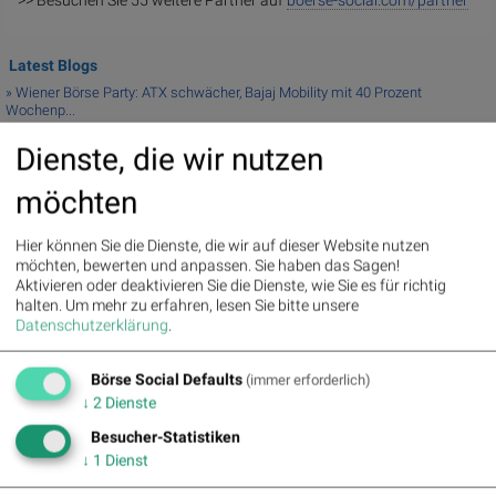
>> Besuchen Sie 55 weitere Partner auf
boerse-social.com/partner
Latest Blogs
» Wiener Börse Party: ATX schwächer, Bajaj Mobility mit 40 Prozent
Wochenp...
» Wiener Börse Party #1216: ATX schwächer, Bajaj Mobility weiter stark, ne...
Dienste, die wir nutzen
» Österreich-Depots: Weekend-Bilanz (Depot Kommentar)
» Börsegeschichte 7.8.: Extremes zu Palfinger (Börse Geschichte)
möchten
(BörseGes...
» Nachlese: 10 Vokabel, um Asta besser zu verstehen; Stella Langthaler (au...
» PIR-News: Post, Kontron (Christine Petzwinkler)
Hier können Sie die Dienste, die wir auf dieser Website nutzen
möchten, bewerten und anpassen. Sie haben das Sagen!
» (Christian Drastil)
Aktivieren oder deaktivieren Sie die Dienste, wie Sie es für richtig
» Wiener Börse zu Mittag schwächer: Bajaj Mobility, FACC und Agrana gesucht
halten.
Um mehr zu erfahren, lesen Sie bitte unsere
» Börse-Inputs auf Spotify zu u.a. Jugend fragt Asta nach dem
Datenschutzerklärung
.
Geschäftsmod...
» ATX-Trends: VIG, AT&S, Erste Group, Verbund ...
Börse Social Defaults
(immer erforderlich)
↓
2
Dienste
Useletter
Besucher-Statistiken
Die Useletter "Morning Xpresso" und "Evening Xtrakt" heben sich deutlich von
den gängigen Newslettern ab. Beispiele ansehen bzw. kostenfrei anmelden.
↓
1
Dienst
Wichtige Börse-Infos garantiert.