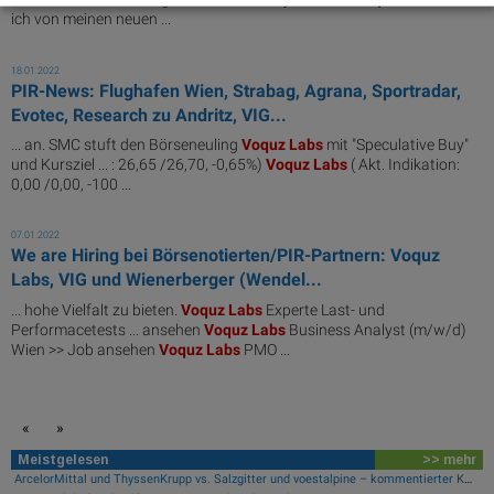
ich von meinen neuen ...
18.01.2022
PIR-News: Flughafen Wien, Strabag, Agrana, Sportradar,
Evotec, Research zu Andritz, VIG...
... an. SMC stuft den Börseneuling
Voquz
Labs
mit "Speculative Buy"
und Kursziel ... : 26,65 /26,70, -0,65%)
Voquz
Labs
( Akt. Indikation:
0,00 /0,00, -100 ...
07.01.2022
We are Hiring bei Börsenotierten/PIR-Partnern: Voquz
Labs, VIG und Wienerberger (Wendel...
... hohe Vielfalt zu bieten.
Voquz
Labs
Experte Last- und
Performacetests ... ansehen
Voquz
Labs
Business Analyst (m/w/d)
Wien >> Job ansehen
Voquz
Labs
PMO ...
«
»
Meistgelesen
>> mehr
ArcelorMittal und ThyssenKrupp vs. Salzgitter und voestalpine – kommentierter KW 32 Peer Group Watch Stahl