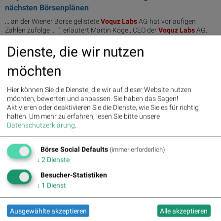
nächsten Börsenplänen
... an der Wiener Börse gelistete
Voquz
Labs
AG hat vorläufigen
Zahlen zufolge ... .", erläutert Martin Kögel, CEO der
Voquz
Labs
AG.
Dienste, die wir nutzen
03.04.2022
Voquz Labs: Zusätzlicher Schwung aus Asien
möchten
Voquz
Labs
wird mit dem Start des ... einem äußerst
vielversprechenden Jahresauftakt für
Voquz
Labs
. Inwieweit hat sich
Hier können Sie die Dienste, die wir auf dieser Website nutzen
die Lage ...
möchten, bewerten und anpassen. Sie haben das Sagen!
Aktivieren oder deaktivieren Sie die Dienste, wie Sie es für richtig
halten.
Um mehr zu erfahren, lesen Sie bitte unsere
31.03.2022
We are Hiring bei Börsenotierten/PIR-Partnern: Uniqa,
Datenschutzerklärung
.
Valneva und VBV. Verbund, Voquz L...
... Gas Wien >> Job ansehen
Voquz
Labs
Linux Admin Backup & ...
Börse Social Defaults
(immer erforderlich)
Voquz
Labs
Erweiterung einer Registerapplikation (m/w/d) Wien >>
↓
2
Dienste
Job ansehen
Voquz
Labs
...
Besucher-Statistiken
↓
1
Dienst
07.03.2022
Voquz Labs eröffnet Niederlassung in Singapur
Ausgewählte akzeptieren
Alle akzeptieren
... habe, ist der Wechsel zu
Voquz
Labs
eine aufregende Gelegenheit
für mich ... in früheren gemeinsamen Projekten mit
Voquz
Labs
weiß