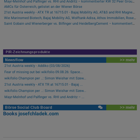
Mayr-Melnhof und Palfinger vs. RHI und Andritz – kommentierter KW 32 Peer Group Watch Zykliker Österreich
AMCs für Österreich, gelistet an der Wiener Börse
21st Austria weekly - ATX TR at 16715.01 - Bajaj Mobility AG, AT&S and RHI Magnesita best-performing, Österreichische Post with weakest performance (08/08/2026)
Wie Marinomed Biotech, Bajaj Mobility AG, Wolftank-Adisa, Athos Immobilien, Rosenbauer und Telekom Austria für Gesprächsstoff in Österreich sorgten
Saint Gobain und Wienerberger vs. Bilfinger und HeidelbergCement – kommentierter KW 32 Peer Group Watch Bau & Baustoffe
PIR-Zeichnungsprodukte
Newsflow
>> mehr
21st Austria weekly - Addiko (03/08/2026)
Fear of missing out bei wikifolio 09.08.26: Space...
wikifolio Champion per ..: Simon Weishar mit Szew...
21st Austria weekly - ATX TR at 16715.01 - Bajaj ...
wikifolio Champion per ..: Simon Weishar mit Szew...
Mayr-Melnhof und Palfinger vs. RHI und Andritz – ...
Börse Social Club Board
>> mehr
Books
josefchladek.com