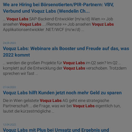
We are Hiring bei Börsenotierten/PIR-Partnern: VBV,
Verbund und Voquz Labs (Wendelin Ch...
...
Voquz
Labs
SAP-Backend-Entwickler (m/w/d) Wien >> Job
ansehen
Voquz
Labs
... /Remote >> Job ansehen
Voquz
Labs
Applikationsentwickler .NET/WCF (m/w/d) ...
24.04.2022
Voquz Labs: Webinare als Booster und Freude auf das, was
2022 kommt
... werden die großen Projekte für
Voquz
Labs
im Q2 sein? Im Q2 ...
komplett auf die Entwicklung der
Voquz
Labs
verschoben. Trotzdem
sprechen wir fast ...
21.04.2022
Voquz Labs hilft Kunden jetzt noch mehr Geld zu sparen
Die in Wien gelistete
Voquz
Labs
AG geht eine strategische
Partnerschaft ... die Frage, was wir bei
Voquz
Labs
eigentlich tun,
lautet die kürzestmögliche ...
12.04.2022
Voquz Labs mit Plus bei Umsatz und Ergebnis und