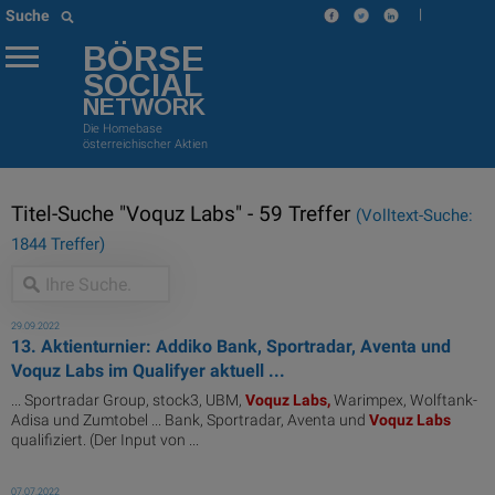
|
Suche
BÖRSE
SOCIAL
NETWORK
Die Homebase
österreichischer Aktien
Titel-Suche "Voquz Labs" - 59 Treffer
(Volltext-Suche:
1844 Treffer)
29.09.2022
13. Aktienturnier: Addiko Bank, Sportradar, Aventa und
Voquz Labs im Qualifyer aktuell ...
... Sportradar Group, stock3, UBM,
Voquz
Labs,
Warimpex, Wolftank-
Adisa und Zumtobel ... Bank, Sportradar, Aventa und
Voquz
Labs
qualifiziert. (Der Input von ...
07.07.2022