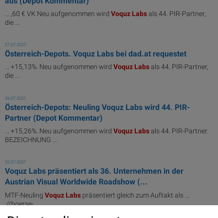
aus (Depot Kommentar)
... ,60 € VK Neu aufgenommen wird
Voquz
Labs
als 44. PIR-Partner,
die ...
27.07.2021
Österreich-Depots. Voquz Labs bei dad.at requestet
... +15,13%. Neu aufgenommen wird
Voquz
Labs
als 44. PIR-Partner,
die ...
26.07.2021
Österreich-Depots: Neuling Voquz Labs wird 44. PIR-
Partner (Depot Kommentar)
... +15,26%. Neu aufgenommen wird
Voquz
Labs
als 44. PIR-Partner.
BEZEICHNUNG ...
26.07.2021
Voquz Labs präsentiert als 36. Unternehmen in der
Austrian Visual Worldwide Roadshow (...
MTF-Neuling
Voquz
Labs
präsentiert gleich zum Auftakt als ...
://boerse-
social.com/austrianworldwideroadshow/presentation/
voquz
/3958/