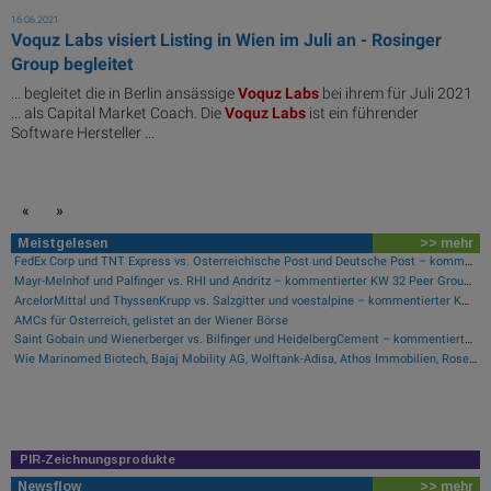
16.06.2021
Voquz Labs visiert Listing in Wien im Juli an - Rosinger
Group begleitet
... begleitet die in Berlin ansässige
Voquz
Labs
bei ihrem für Juli 2021
... als Capital Market Coach. Die
Voquz
Labs
ist ein führender
Software Hersteller ...
«
»
Meistgelesen
>> mehr
FedEx Corp und TNT Express vs. Österreichische Post und Deutsche Post – kommentierter KW 32 Peer Group Watch Post
Mayr-Melnhof und Palfinger vs. RHI und Andritz – kommentierter KW 32 Peer Group Watch Zykliker Österreich
ArcelorMittal und ThyssenKrupp vs. Salzgitter und voestalpine – kommentierter KW 32 Peer Group Watch Stahl
AMCs für Österreich, gelistet an der Wiener Börse
Saint Gobain und Wienerberger vs. Bilfinger und HeidelbergCement – kommentierter KW 32 Peer Group Watch Bau & Baustoffe
Wie Marinomed Biotech, Bajaj Mobility AG, Wolftank-Adisa, Athos Immobilien, Rosenbauer und Telekom Austria für Gesprächsstoff in Österreich sorgten
PIR-Zeichnungsprodukte
Newsflow
>> mehr