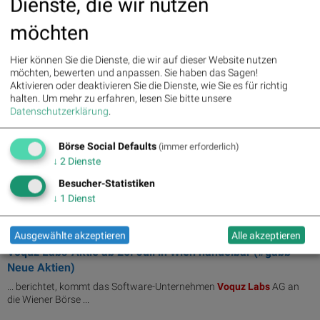
Dienste, die wir nutzen
5 (Der Input von ...
möchten
26.07.2021
Voquz Labs-CEO Kögel: "Listing bietet uns ideale
Hier können Sie die Dienste, die wir auf dieser Website nutzen
Bedingungen, um Wachstumskurs weltweit...
möchten, bewerten und anpassen. Sie haben das Sagen!
Aktivieren oder deaktivieren Sie die Dienste, wie Sie es für richtig
... der erste Handelstag von
Voquz
Labs
im direct market plus der ...
halten.
Um mehr zu erfahren, lesen Sie bitte unsere
Bedingungen, um den Wachstumskurs von
Voquz
Labs
weltweit
Datenschutzerklärung
.
fortzusetzen. Wir freuen uns ...
Börse Social Defaults
22.07.2021
(immer erforderlich)
Voquz Labs-Börsenlisting - Referenzkurs liegt bei 40,0
↓
2
Dienste
Euro
Besucher-Statistiken
Die
Voquz
Labs
AG mit Sitz in Berlin ... der Hauptaktionär der
↓
1
Dienst
Gesellschaft, die
VOQUZ
Technologies GmbH, Wien, im Rahmen ...
Ausgewählte akzeptieren
Alle akzeptieren
21.07.2021
Voquz Labs-Aktie ab 26. Juli in Wien handelbar (#gabb
Neue Aktien)
... berichtet, kommt das Software-Unternehmen
Voquz
Labs
AG an
die Wiener Börse ...