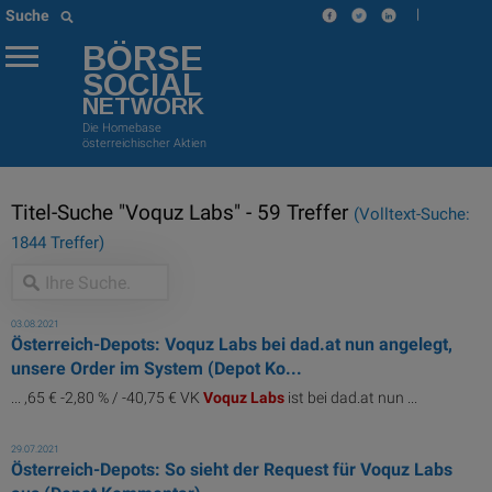
|
Suche
BÖRSE
SOCIAL
NETWORK
Die Homebase
österreichischer Aktien
Titel-Suche "Voquz Labs" - 59 Treffer
(Volltext-Suche:
1844 Treffer)
03.08.2021
Österreich-Depots: Voquz Labs bei dad.at nun angelegt,
unsere Order im System (Depot Ko...
... ,65 € -2,80 % / -40,75 € VK
Voquz
Labs
ist bei dad.at nun ...
29.07.2021
Österreich-Depots: So sieht der Request für Voquz Labs