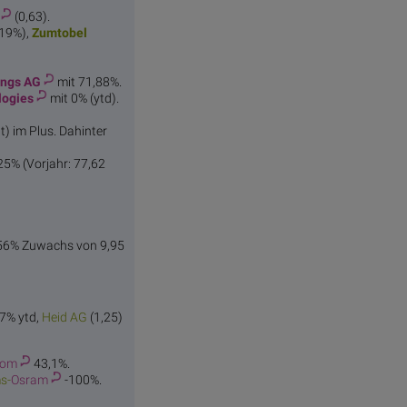
(0,63).
219%),
Zumt
obel
ings AG
mit 71,88%.
logies
mit 0% (ytd).
t) im Plus. Dahinter
25% (Vorjahr: 77,62
2,56% Zuwachs von 9,95
27% ytd,
Hei
d AG
(1,25)
com
43,1%.
s-
Osram
-100%.