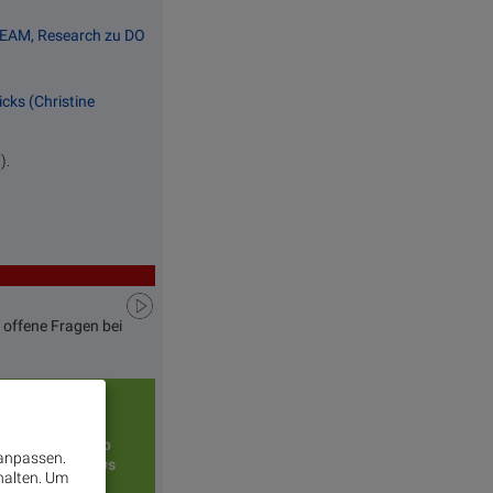
 EAM, Research zu DO
cks (Christine
).
 offene Fragen bei
Top/Flop
 anpassen.
Diashows
halten.
Um