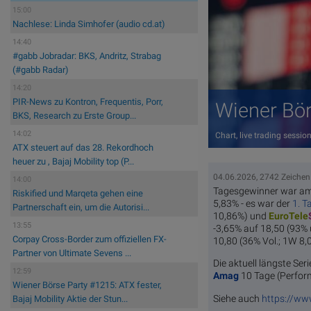
15:00
Nachlese: Linda Simhofer (audio cd.at)
14:40
#gabb Jobradar: BKS, Andritz, Strabag
(#gabb Radar)
14:20
PIR-News zu Kontron, Frequentis, Porr,
Wiener Bö
BKS, Research zu Erste Group...
14:02
Chart, live trading sess
ATX steuert auf das 28. Rekordhoch
heuer zu , Bajaj Mobility top (P...
04.06.2026, 2742 Zeichen
14:00
Tagesgewinner war a
Riskified und Marqeta gehen eine
5,83% - es war der
1. T
Partnerschaft ein, um die Autorisi...
10,86%) und
EuroTele
13:55
-3,65% auf 18,50 (93%
Corpay Cross-Border zum offiziellen FX-
10,80 (36% Vol.; 1W 8,
Partner von Ultimate Sevens ...
Die aktuell längste Seri
12:59
Amag
10 Tage (Perfor
Wiener Börse Party #1215: ATX fester,
Siehe auch
https://ww
Bajaj Mobility Aktie der Stun...