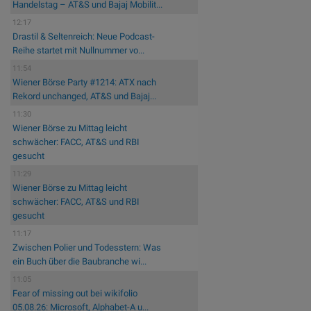
Handelstag – AT&S und Bajaj Mobilit...
12:17
Drastil & Seltenreich: Neue Podcast-
Reihe startet mit Nullnummer vo...
11:54
Wiener Börse Party #1214: ATX nach
Rekord unchanged, AT&S und Bajaj...
11:30
Wiener Börse zu Mittag leicht
schwächer: FACC, AT&S und RBI
gesucht
11:29
Wiener Börse zu Mittag leicht
schwächer: FACC, AT&S und RBI
gesucht
11:17
Zwischen Polier und Todesstern: Was
ein Buch über die Baubranche wi...
11:05
Fear of missing out bei wikifolio
05.08.26: Microsoft, Alphabet-A u...