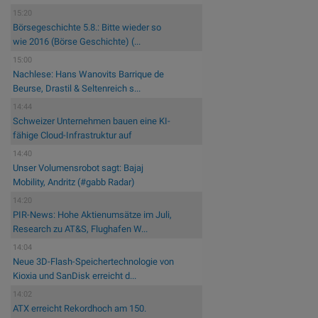
15:20
Börsegeschichte 5.8.: Bitte wieder so
wie 2016 (Börse Geschichte) (...
15:00
Nachlese: Hans Wanovits Barrique de
Beurse, Drastil & Seltenreich s...
14:44
Schweizer Unternehmen bauen eine KI-
fähige Cloud-Infrastruktur auf
14:40
Unser Volumensrobot sagt: Bajaj
Mobility, Andritz (#gabb Radar)
14:20
PIR-News: Hohe Aktienumsätze im Juli,
Research zu AT&S, Flughafen W...
14:04
Neue 3D-Flash-Speichertechnologie von
Kioxia und SanDisk erreicht d...
14:02
ATX erreicht Rekordhoch am 150.