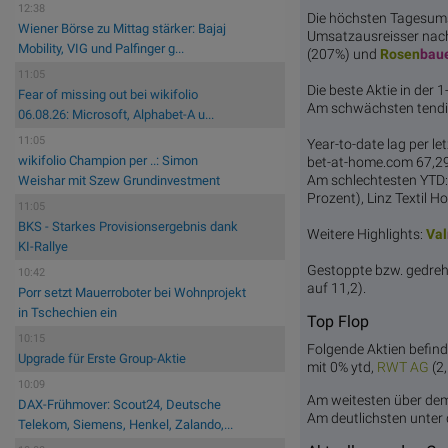
12:38
Die höchsten Tagesum
Wiener Börse zu Mittag stärker: Bajaj
Umsatzausreisser nac
Mobility, VIG und Palfinger g...
(207%) und
Rosen
bau
11:05
Die beste Aktie in der 
Fear of missing out bei wikifolio
Am schwächsten tend
06.08.26: Microsoft, Alphabet-A u...
11:05
Year-to-date lag per l
wikifolio Champion per ..: Simon
bet-at-home.com 67,29%
Am schlechtesten YTD:
Weishar mit Szew Grundinvestment
Prozent), Linz Textil H
11:05
BKS - Starkes Provisionsergebnis dank
Weitere Highlights:
Val
KI-Rallye
Gestoppte bzw. gedreh
10:42
auf 11,2).
Porr setzt Mauerroboter bei Wohnprojekt
in Tschechien ein
Top Flop
10:15
Folgende Aktien befind
Upgrade für Erste Group-Aktie
mit 0% ytd,
RWT
AG
(2,
10:09
Am weitesten über d
DAX-Frühmover: Scout24, Deutsche
Am deutlichsten unte
Telekom, Siemens, Henkel, Zalando,...