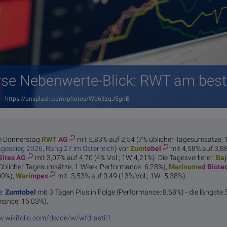
rse Nebenwerte-Blick: RWT am bes
ion - https://unsplash.com/photos/Wb63zqJ5gnE
m Donnerstag
RWT
AG
mit 5,83% auf 2,54 (7% üblicher Tagesumsätze
agessieg 2026, Rang 27 im Österreich
) vor
Zumt
obel
mit 4,58% auf 3,8
Sites AG
mit 3,07% auf 4,70 (4% Vol.; 1W 4,21%). Die Tagesverlierer:
Baj
 üblicher Tagesumsätze, 1-Week-Performance -6,28%),
Marinome
d Biote
00%),
Wari
mpex
mit -3,53% auf 0,49 (13% Vol.; 1W -5,38%)
e:
Zumtobel
mit 3 Tagen Plus in Folge (Performance: 8.68%) - die längste S
mance: 16.03%).
w.wikifolio.com/de/de/w/wfdrastil1
.