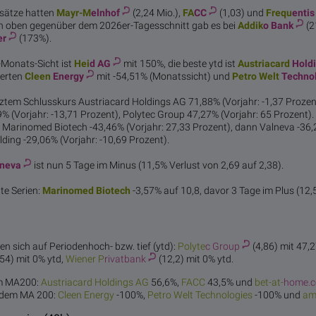
sätze hatten
Mayr-M
elnhof
(2,24 Mio.),
FA
CC
(1,03) und
Frequ
entis
h oben gegenüber dem 2026er-Tagesschnitt gab es bei
Addik
o Bank
(
er
(173%).
1-Monats-Sicht ist
Hei
d AG
mit 150%, die beste ytd ist
Austriacard
Hold
ierten
Cleen
Energy
mit -54,51% (Monatssicht) und
Petro Welt
Techno
etztem Schlusskurs Austriacard Holdings AG 71,88% (Vorjahr: -1,37 Prozen
 (Vorjahr: -13,71 Prozent), Polytec Group 47,27% (Vorjahr: 65 Prozent).
 Marinomed Biotech -43,46% (Vorjahr: 27,33 Prozent), dann Valneva -36,
olding -29,06% (Vorjahr: -10,69 Prozent).
neva
ist nun 5 Tage im Minus (11,5% Verlust von 2,69 auf 2,38).
te Serien:
Marinome
d Biotech
-3,57% auf 10,8, davor 3 Tage im Plus (1
en sich auf Periodenhoch- bzw. tief (ytd):
Polyte
c Group
(4,86) mit 47,
54) mit 0% ytd,
Wiener P
rivatbank
(12,2) mit 0% ytd.
em MA200:
Austriacard
Holdings AG
56,6%,
FA
CC
43,5% und
bet-at-
home.
r dem MA 200:
Cleen
Energy
-100%,
Petro Welt
Technologies
-100% und
am