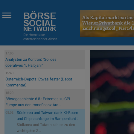
BÖRSE
SOCIAL
NETWORK
Die Homebase
österreichischer Aktien
17:05
Analysten zu Kontron: "Solides
operatives 1. Halbjahr"
15:40
Österreich-Depots: Etwas fester (Depot
Kommentar)
15:20
Börsegeschichte 6.8.: Extremes zu CPI
Europe aus der Immofinanz-Ära...
Südkorea und Taiwan dank KI-Boom
05.08.
und Chipnachfrage im Rampenlicht :
Südkorea und Taiwan zählen zu den
wichtigsten Z...