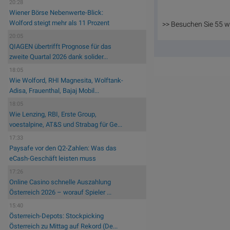
20:28
Wiener Börse Nebenwerte-Blick:
Wolford steigt mehr als 11 Prozent
>> Besuchen Sie 55 w
20:05
QIAGEN übertrifft Prognose für das
zweite Quartal 2026 dank solider...
18:05
Wie Wolford, RHI Magnesita, Wolftank-
Adisa, Frauenthal, Bajaj Mobil...
18:05
Wie Lenzing, RBI, Erste Group,
voestalpine, AT&S und Strabag für Ge...
17:33
Paysafe vor den Q2-Zahlen: Was das
eCash-Geschäft leisten muss
17:26
Online Casino schnelle Auszahlung
Österreich 2026 – worauf Spieler ...
15:40
Österreich-Depots: Stockpicking
Österreich zu Mittag auf Rekord (De...