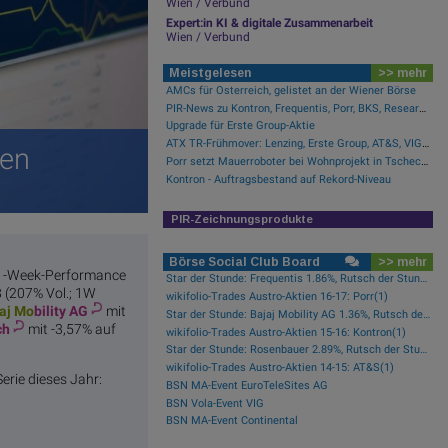
Wien / Verbund
Expert:in KI & digitale Zusammenarbeit
Wien / Verbund
Meistgelesen
>> mehr
AMCs für Österreich, gelistet an der Wiener Börse
PIR-News zu Kontron, Frequentis, Porr, BKS, Research zu Erste Group, Verbund (Christine Petzwinkler)
Upgrade für Erste Group-Aktie
ATX TR-Frühmover: Lenzing, Erste Group, AT&S, VIG, SBO, voestalpine, EVN, Verbund, Andritz und Strabag
ten
Porr setzt Mauerroboter bei Wohnprojekt in Tschechien ein
Kontron - Auftragsbestand auf Rekord-Niveau
PIR-Zeichnungsprodukte
Börse Social Club Board
>> mehr
, 1-Week-Performance
Star der Stunde: Frequentis 1.86%, Rutsch der Stunde: Kapsch TrafficCom -2.16%
8 (207% Vol.; 1W
wikifolio-Trades Austro-Aktien 16-17: Porr(1)
aj Mo
bility AG
mit
Star der Stunde: Bajaj Mobility AG 1.36%, Rutsch der Stunde: Polytec Group -1.81%
ch
mit -3,57% auf
wikifolio-Trades Austro-Aktien 15-16: Kontron(1)
Star der Stunde: Rosenbauer 2.89%, Rutsch der Stunde: Kapsch TrafficCom -1.92%
wikifolio-Trades Austro-Aktien 14-15: AT&S(1)
erie dieses Jahr:
BSN MA-Event EuroTeleSites AG
BSN Vola-Event VIG
BSN MA-Event Continental