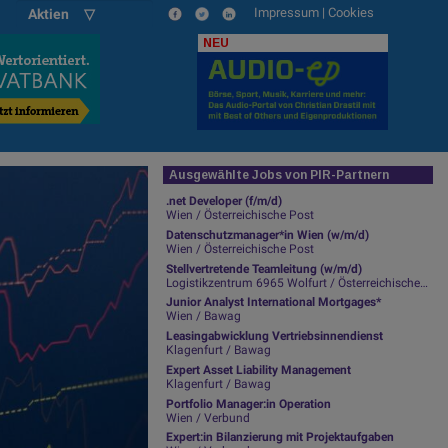
Impressum
|
Cookies
Aktien ▽
NEU
Ausgewählte Jobs von PIR-Partnern
.net Developer (f/m/d)
Wien / Österreichische Post
Datenschutzmanager*in Wien (w/m/d)
Wien / Österreichische Post
Stellvertretende Teamleitung (w/m/d)
Logistikzentrum 6965 Wolfurt / Österreichische Post
Junior Analyst International Mortgages*
Wien / Bawag
Leasingabwicklung Vertriebsinnendienst
Klagenfurt / Bawag
Expert Asset Liability Management
Klagenfurt / Bawag
Portfolio Manager:in Operation
Wien / Verbund
Expert:in Bilanzierung mit Projektaufgaben