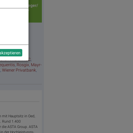
Tagessieger/
verlierer
 akzeptieren
hafen Wien
,
FACC
,
equentis
,
Rosgix
,
Mayr-
a
,
Wiener Privatbank
,
n mit Hauptsitz in Oed,
k. Rund 1.400
ür die ASTA Group. ASTA
in der Hochleistungs-