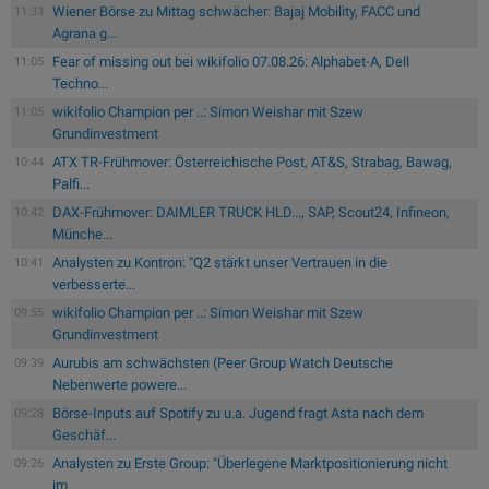
Wiener Börse zu Mittag schwächer: Bajaj Mobility, FACC und
11:33
Agrana g...
Fear of missing out bei wikifolio 07.08.26: Alphabet-A, Dell
11:05
Techno...
wikifolio Champion per ..: Simon Weishar mit Szew
11:05
Grundinvestment
ATX TR-Frühmover: Österreichische Post, AT&S, Strabag, Bawag,
10:44
Palfi...
DAX-Frühmover: DAIMLER TRUCK HLD..., SAP, Scout24, Infineon,
10:42
Münche...
Analysten zu Kontron: "Q2 stärkt unser Vertrauen in die
10:41
verbesserte...
wikifolio Champion per ..: Simon Weishar mit Szew
09:55
Grundinvestment
Aurubis am schwächsten (Peer Group Watch Deutsche
09:39
Nebenwerte powere...
Börse-Inputs auf Spotify zu u.a. Jugend fragt Asta nach dem
09:28
Geschäf...
Analysten zu Erste Group: "Überlegene Marktpositionierung nicht
09:26
im ...