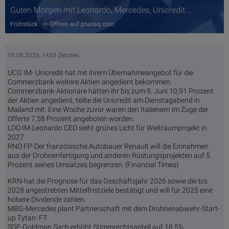
Guten Morgen mit Leonardo, Mercedes, Unicredit ...
Frühstück >> Öffnen auf photaq.com
10.06.2026, 1433 Zeichen
UCG IM- Unicredit hat mit ihrem Übernahmeangebot für die
Commerzbank weitere Aktien angedient bekommen.
Commerzbank-Aktionäre hätten ihr bis zum 9. Juni 10,91 Prozent
der Aktien angedient, teilte die Unicredit am Dienstagabend in
Mailand mit. Eine Woche zuvor waren den Italienern im Zuge der
Offerte 7,58 Prozent angeboten worden.
LDO IM-Leonardo CEO sieht grünes Licht für Weltraumprojekt in
2027
RNO FP-Der französische Autobauer Renault will die Einnahmen
aus der Drohnenfertigung und anderen Rüstungsprojekten auf 5
Prozent seines Umsatzes begrenzen. (Financial Times)
KRN-hat die Prognose für das Geschäftsjahr 2026 sowie die bis
2028 angestrebten Mittelfristziele bestätigt und will für 2025 eine
höhere Dividende zahlen.
MBG-Mercedes plant Partnerschaft mit dem Drohnenabwehr-Start-
up Tytan: FT
SDF-Goldman Sach erhöht Stimmrechtsanteil auf 18,5%