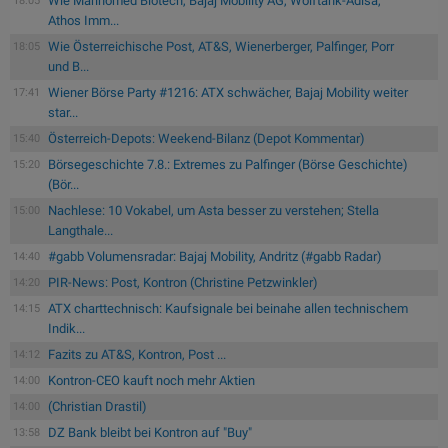
Wie Marinomed Biotech, Bajaj Mobility AG, Wolftank-Adisa,
18:05
Athos Imm...
Wie Österreichische Post, AT&S, Wienerberger, Palfinger, Porr
18:05
und B...
Wiener Börse Party #1216: ATX schwächer, Bajaj Mobility weiter
17:41
star...
Österreich-Depots: Weekend-Bilanz (Depot Kommentar)
15:40
Börsegeschichte 7.8.: Extremes zu Palfinger (Börse Geschichte)
15:20
(Bör...
Nachlese: 10 Vokabel, um Asta besser zu verstehen; Stella
15:00
Langthale...
#gabb Volumensradar: Bajaj Mobility, Andritz (#gabb Radar)
14:40
PIR-News: Post, Kontron (Christine Petzwinkler)
14:20
ATX charttechnisch: Kaufsignale bei beinahe allen technischem
14:15
Indik...
Fazits zu AT&S, Kontron, Post ...
14:12
Kontron-CEO kauft noch mehr Aktien
14:00
(Christian Drastil)
14:00
DZ Bank bleibt bei Kontron auf "Buy"
13:58