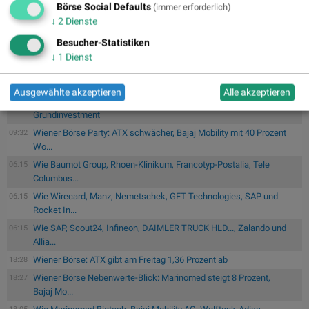
Grundinvestment
Börse Social Defaults
(immer erforderlich)
↓
2
Dienste
Energy Vault gibt strategische Vereinbarung zum Aufbau einer
10:38
integr...
Besucher-Statistiken
Verschmelzung von KI mit realen Systemen: Roboter,
07.08.
↓
1
Dienst
Maschinen und Fa...:
Wenn KI auf die reale Welt trifft: „Physical
AI...
Ausgewählte akzeptieren
Alle akzeptieren
wikifolio Champion per ..: Simon Weishar mit Szew
09:55
Grundinvestment
Wiener Börse Party: ATX schwächer, Bajaj Mobility mit 40 Prozent
09:32
Wo...
Wie Baumot Group, Rhoen-Klinikum, Francotyp-Postalia, Tele
06:15
Columbus...
Wie Wirecard, Manz, Nemetschek, GFT Technologies, SAP und
06:15
Rocket In...
Wie SAP, Scout24, Infineon, DAIMLER TRUCK HLD..., Zalando und
06:15
Allia...
Wiener Börse: ATX gibt am Freitag 1,36 Prozent ab
18:28
Wiener Börse Nebenwerte-Blick: Marinomed steigt 8 Prozent,
18:27
Bajaj Mo...