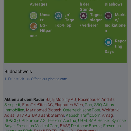
Averages
h der
Diashows
Stunde
Umsa
„n“
Tages
Märkt
tz
Tage
sieger
e/
BS-
Top/Flop
/ verlierer
Indikatione
Hitpar
n
ade
Repor
ting
Days
Bildnachweis
1. Frühstück >> Öffnen auf photaq.com
Aktien auf dem Radar:
Bajaj Mobility AG
,
Rosenbauer
,
Andritz
,
Semperit
,
EuroTeleSites AG
,
Flughafen Wien
,
Porr
,
SBO
,
Athos
Immobilien
,
Marinomed Biotech
,
Österreichische Post
,
Wolftank-
Adisa
,
BTV AG
,
BKS Bank Stamm
,
Kapsch TrafficCom
,
Amag
,
DO&CO
,
CPI Europe AG
,
Telekom Austria
,
UBM
,
SAP
,
Henkel
,
Symrise
,
Bayer
,
Fresenius Medical Care
,
BASF
,
Deutsche Boerse
,
Fresenius
,