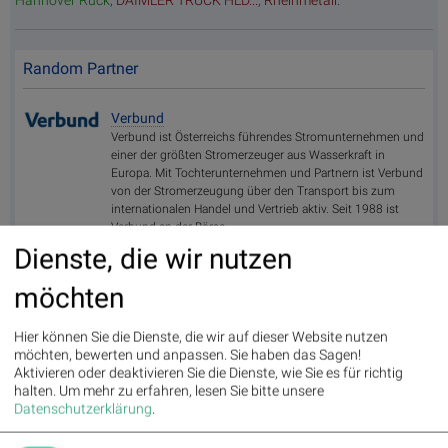
Hannover Rück
,
DAIMLER TRUCK HLD...
,
Rheinmetall
.
Random Partner
Verbund
Verbund ist Österreichs führendes Stromunternehmen und
einer der größten Stromerzeuger aus Wasserkraft in
Europa. Mit Tochterunternehmen und Partnern ist Verbund
von der Stromerzeugung über den Transport bis zum
internationalen Handel und Vertrieb aktiv. Seit 1988 ist
Verbund an der Börse.
Dienste, die wir nutzen
>> Besuchen Sie 55 weitere Partner auf
boerse-
social.com/partner
möchten
Hier können Sie die Dienste, die wir auf dieser Website nutzen
möchten, bewerten und anpassen. Sie haben das Sagen!
Aktivieren oder deaktivieren Sie die Dienste, wie Sie es für richtig
halten.
Um mehr zu erfahren, lesen Sie bitte unsere
Fear of missing out bei wikifolio 08.08.26: Space Exploration
11:05
Datenschutzerklärung
.
Techn...
wikifolio Champion per ..: Simon Weishar mit Szew
11:05