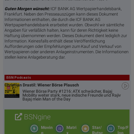
Guten Morgen wünscht:
ICF BANK AG Wertpapierhandelsbank,
Frankfurt. Neben den Presseauszügen kann dieses Dokument
Informationen enthalten, die durch die ICF BANK AG
Wertpapierhandelsbank erarbeitet wurden. Obwohl wir sämtliche
Angaben für verläßlich halten, kann für deren Richtigkeit keine
Haftung übernommen werden. Dieses Dokument dient lediglich zur
Information. Keinesfalls enthält diese Veröffentlichung
Aufforderungen oder Empfehlungen zum Kauf und Verkauf von
Wertpapieren oder anderen Anlageinstrumenten. Die Informationen
stellen keine Anlageberatung dar.
BSN Podcasts
Christian Drastil: Wiener Börse Plausch
Wiener Börse Party #1216: ATX schwächer, Bajaj
Mobility weiter stark, neue indische Freunde und Rajiv
Bajaj mein Man of the Day
BSNgine
Movin
Matri
Star/
Top/F
g
x
Rutsc
lop