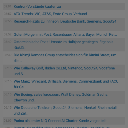
Kontron-Vorstände kaufen zu
09:01
ATX-Trends: VIG, AT&S, Erste Group, Verbund ...
08:57
Research-Fazits zu Infineon, Deutsche Bank, Siemens, Scout24
08:55
...
Guten Morgen mit Post, Rosenbauer, Allianz, Bayer, Munich Re ...
08:52
Österreichische Post: Umsatz im Halbjahr gestiegen, Ergebnis
08:49
rücklä...
Die Khimji Ramdas Group entscheidet sich für Rimini Street, um
08:39
die ...
Wie Callaway Golf, Ibiden Co.Ltd, Nintendo, Scout24, Vodafone
06:15
und S...
Wie Manz, Wirecard, Drillisch, Siemens, Commerzbank und FACC
06:15
für Ge...
Wie Boeing, salesforce.com, Walt Disney, Goldman Sachs,
06:15
Chevron und...
Wie Deutsche Telekom, Scout24, Siemens, Henkel, Rheinmetall
06:15
und Zal...
Purina als erster NIQ ConnectAI Charter-Kunde vorgestellt
01:09