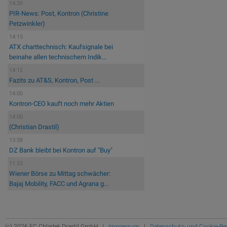
14:20
PIR-News: Post, Kontron (Christine
Petzwinkler)
14:15
ATX charttechnisch: Kaufsignale bei
beinahe allen technischem Indik...
14:12
Fazits zu AT&S, Kontron, Post ...
14:00
Kontron-CEO kauft noch mehr Aktien
14:00
(Christian Drastil)
13:58
DZ Bank bleibt bei Kontron auf "Buy"
11:33
Wiener Börse zu Mittag schwächer:
Bajaj Mobility, FACC und Agrana g...
(c) 2026 FC Chladek Drastil GmbH |
Impressum
|
Datenschutz- und Cookie-