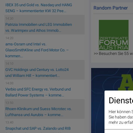
IBEX 35 und Gold vs. Nasdaq und HANG
Random Partner
SENG – kommentierter KW 32 Pee...
14:30
Patrizia Immobilien und LEG Immobilien
vs. Warimpex und Athos Immob...
14:20
ams-Osram und Intel vs.
GlaxoSmithKline und Ford Motor Co. –
>> Besuchen Sie 55 w
kommen...
14:10
GVC Holdings und Century vs. Lotto24
und William Hill – kommentiert...
14:00
Verbio und SFC Energy vs. Verbund und
Ballard Power Systems – komme...
Dienst
13:50
Rhoen-Klinikum und Suess Microtec vs.
Hier können S
Lufthansa und Aurubis – komme...
Sie haben das 
mehr zu erfah
13:40
Snapchat und SAP vs. Zalando und RIB