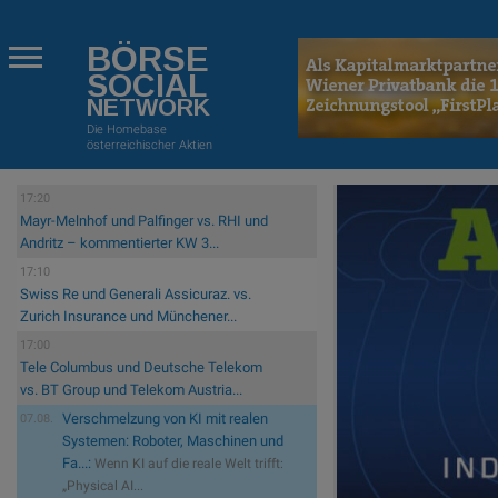
BÖRSE
SOCIAL
NETWORK
Die Homebase
österreichischer Aktien
17:20
Mayr-Melnhof und Palfinger vs. RHI und
Andritz – kommentierter KW 3...
17:10
Swiss Re und Generali Assicuraz. vs.
Zurich Insurance und Münchener...
17:00
Tele Columbus und Deutsche Telekom
vs. BT Group und Telekom Austria...
Verschmelzung von KI mit realen
07.08.
Systemen: Roboter, Maschinen und
Fa...:
Wenn KI auf die reale Welt trifft:
„Physical AI...