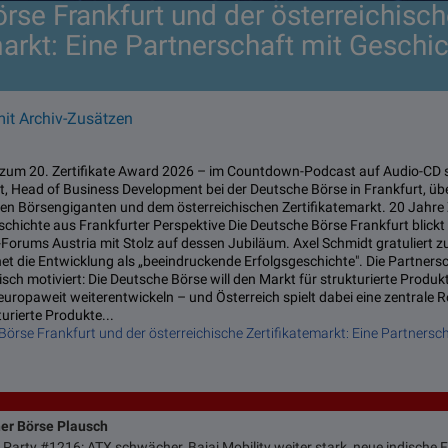
rse Frankfurt und der österreichisc
markt: Eine Partnerschaft mit Geschi
mit Archiv-Zusätzen
s zum 20. Zertifikate Award 2026 – im Countdown-Podcast auf Audio-CD s
dt, Head of Business Development bei der Deutsche Börse in Frankfurt, üb
n Börsengiganten und dem österreichischen Zertifikatemarkt. 20 Jahre 
schichte aus Frankfurter Perspektive Die Deutsche Börse Frankfurt blickt 
e-Forums Austria mit Stolz auf dessen Jubiläum. Axel Schmidt gratuliert 
t die Entwicklung als „beeindruckende Erfolgsgeschichte". Die Partnersch
isch motiviert: Die Deutsche Börse will den Markt für strukturierte Produkt
uropaweit weiterentwickeln – und Österreich spielt dabei eine zentrale R
urierte Produkte...
örse Frankfurt und der österreichische Zertifikatemarkt: Eine Partnersc
ner Börse Plausch
 Party #1216: ATX schwächer, Bajaj Mobility weiter stark, neue indische 