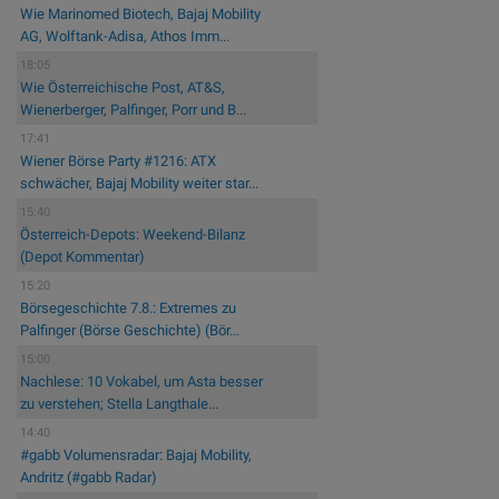
Wie Marinomed Biotech, Bajaj Mobility
AG, Wolftank-Adisa, Athos Imm...
18:05
Wie Österreichische Post, AT&S,
Wienerberger, Palfinger, Porr und B...
17:41
Wiener Börse Party #1216: ATX
schwächer, Bajaj Mobility weiter star...
15:40
Österreich-Depots: Weekend-Bilanz
(Depot Kommentar)
15:20
Börsegeschichte 7.8.: Extremes zu
Palfinger (Börse Geschichte) (Bör...
15:00
Nachlese: 10 Vokabel, um Asta besser
zu verstehen; Stella Langthale...
14:40
#gabb Volumensradar: Bajaj Mobility,
Andritz (#gabb Radar)