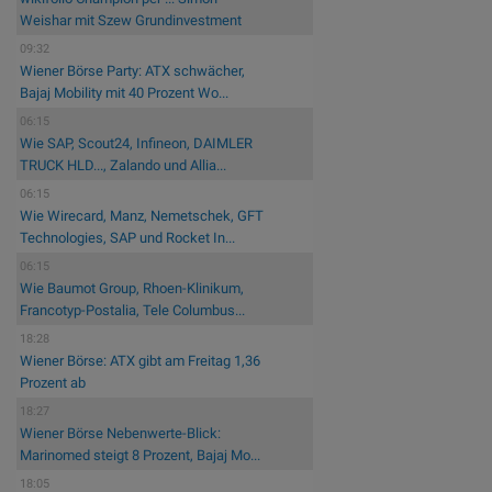
Weishar mit Szew Grundinvestment
09:32
Wiener Börse Party: ATX schwächer,
Bajaj Mobility mit 40 Prozent Wo...
06:15
Wie SAP, Scout24, Infineon, DAIMLER
TRUCK HLD..., Zalando und Allia...
06:15
Wie Wirecard, Manz, Nemetschek, GFT
Technologies, SAP und Rocket In...
06:15
Wie Baumot Group, Rhoen-Klinikum,
Francotyp-Postalia, Tele Columbus...
18:28
Wiener Börse: ATX gibt am Freitag 1,36
Prozent ab
18:27
Wiener Börse Nebenwerte-Blick:
Marinomed steigt 8 Prozent, Bajaj Mo...
18:05