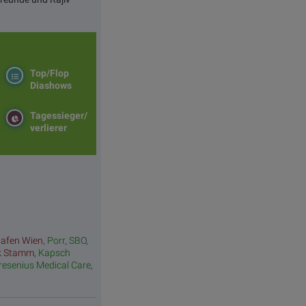
Top/Flop
Diashows
Tagessieger/
verlierer
hafen Wien
,
Porr
,
SBO
,
k Stamm
,
Kapsch
resenius Medical Care
,