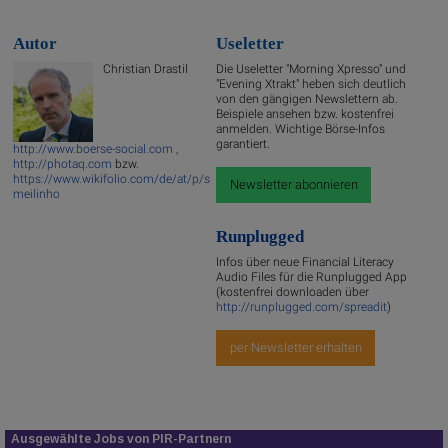
Autor
Useletter
Christian Drastil
Die Useletter "Morning Xpresso" und
"Evening Xtrakt" heben sich deutlich
von den gängigen Newslettern ab.
Beispiele ansehen bzw. kostenfrei
anmelden. Wichtige Börse-Infos
garantiert.
http://www.boerse-social.com
,
http://photaq.com
bzw.
https://www.wikifolio.com/de/at/p/s
Newsletter abonnieren
meilinho
Runplugged
Infos über neue Financial Literacy
Audio Files für die Runplugged App
(kostenfrei downloaden über
http://runplugged.com/spreadit
)
per Newsletter erhalten
Ausgewählte Jobs von PIR-Partnern