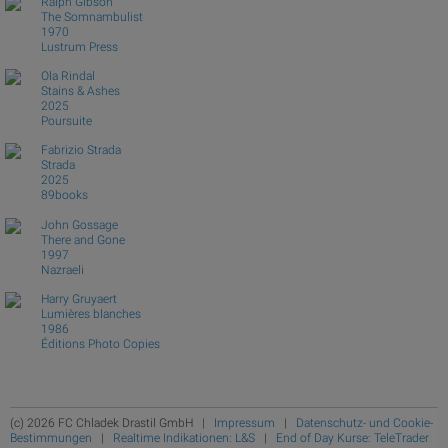
Ralph Gibson
The Somnambulist
1970
Lustrum Press
Ola Rindal
Stains & Ashes
2025
Poursuite
Fabrizio Strada
Strada
2025
89books
John Gossage
There and Gone
1997
Nazraeli
Harry Gruyaert
Lumières blanches
1986
Éditions Photo Copies
(c) 2026 FC Chladek Drastil GmbH |
Impressum
|
Datenschutz- und Cookie-
Bestimmungen
|
Realtime Indikationen: L&S
|
End of Day Kurse: TeleTrader