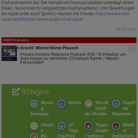
Podcastmacher dar. Der Handel mit Finanzprodukten unterliegt einem
Risiko. Sie können Ihr eingesetztes Kapital verlieren. Und: Bewertungen
bei Apple (oder auch Spotify) machen mir Freude:
http://www.audio-
cd.at/spotify
http://www.audio-cd.at/apple
(08.06.2026)
BSN Podcasts
Christian Drastil: Wiener Börse Plausch
Private Investor Relations Podcast #38: 10 Vokabel, um
Asta besser zu verstehen (Christoph Rainer / Maxim
Petzwinkler)
BSNgine
Movin
Matrix
Star/R
Top/Fl
g
utsch
op
Averages
der Stunde
Diashows
Umsat
„n“
Tages
Märkt
z
Tage
sieger
e/
BS-
Top/Flop
/ verlierer
Indikatione