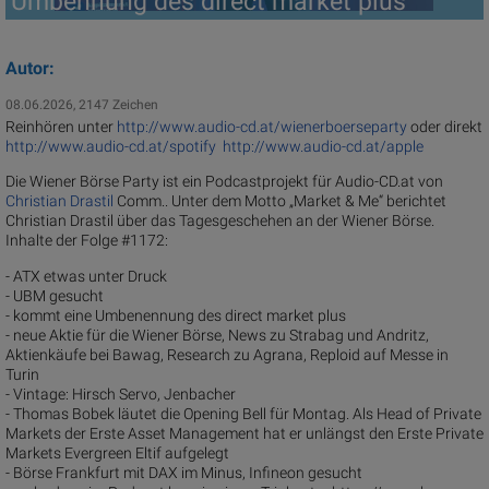
Umbennung des direct market plus
Autor:
08.06.2026, 2147 Zeichen
Reinhören unter
http://www.audio-cd.at/wienerboerseparty
oder direkt
http://www.audio-cd.at/spotify
http://www.audio-cd.at/apple
Die Wiener Börse Party ist ein Podcastprojekt für Audio-CD.at von
Christian Drastil
Comm.. Unter dem Motto „Market & Me“ berichtet
Christian Drastil über das Tagesgeschehen an der Wiener Börse.
Inhalte der Folge #1172:
- ATX etwas unter Druck
- UBM gesucht
- kommt eine Umbenennung des direct market plus
- neue Aktie für die Wiener Börse, News zu Strabag und Andritz,
Aktienkäufe bei Bawag, Research zu Agrana, Reploid auf Messe in
Turin
- Vintage: Hirsch Servo, Jenbacher
- Thomas Bobek läutet die Opening Bell für Montag. Als Head of Private
Markets der Erste Asset Management hat er unlängst den Erste Private
Markets Evergreen Eltif aufgelegt
- Börse Frankfurt mit DAX im Minus, Infineon gesucht