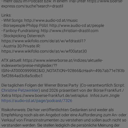
- mehr dazu im Podcast bzw. in einem Trial unter https://www.boerse-
express.com/suche?search=drastil
Links:
- WM Songs: http://www.audio-cd.at/music
- Börsepeople Philipp Pölzl: http://www.audio-cd.at/people
- Fanboy-Fundraising: http://www.christian-drastil.com
- Stockpicking Österreich:
https://www.wikifolio.com/de/at/w/wfdrastil1?
- Austria 30 Private IR:
https://www.wikifolio.com/de/at/w/wf00atat30
ATX aktuell: https://www.wienerborse.at/indizes/aktuelle-
indexwerte/preise-mitglieder/??
ISIN=AT0000999982&ID_NOTATION=92866&cHash=49b7ab71e783b
5ef2864ad3c8a5cdbc1
Die täglichen Folgen der Wiener Börse Party (Co-verantwortlich Script:
Christine Petzwinkler
) sind 2026 präsentiert von der Börse Frankfurt /
Xetra https://www.boerse-frankfurt.de/xetraplus . Infos zum Jingle:
https://audio-cd.at/page/podcast/7326
Risikohinweis: Die hier veröffentlichten Gedanken sind weder als
Empfehlung noch als ein Angebot oder eine Aufforderung zum An- oder
Verkauf von Finanzinstrumenten zu verstehen und sollen auch nicht so
verstanden werden. Sie stellen lediglich die persönliche Meinung der