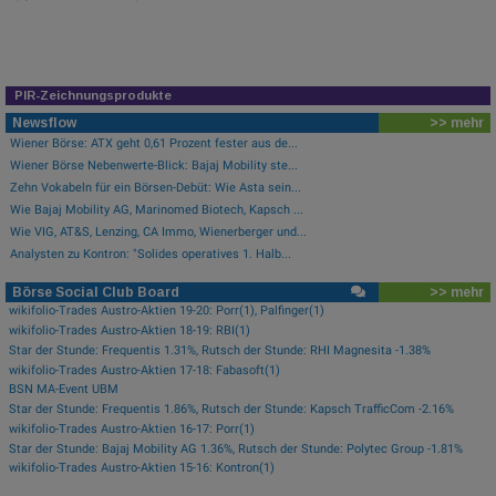
PIR-Zeichnungsprodukte
Newsflow
>> mehr
Wiener Börse: ATX geht 0,61 Prozent fester aus de...
Wiener Börse Nebenwerte-Blick: Bajaj Mobility ste...
Zehn Vokabeln für ein Börsen-Debüt: Wie Asta sein...
Wie Bajaj Mobility AG, Marinomed Biotech, Kapsch ...
Wie VIG, AT&S, Lenzing, CA Immo, Wienerberger und...
Analysten zu Kontron: "Solides operatives 1. Halb...
Börse Social Club Board
>> mehr
wikifolio-Trades Austro-Aktien 19-20: Porr(1), Palfinger(1)
wikifolio-Trades Austro-Aktien 18-19: RBI(1)
Star der Stunde: Frequentis 1.31%, Rutsch der Stunde: RHI Magnesita -1.38%
wikifolio-Trades Austro-Aktien 17-18: Fabasoft(1)
BSN MA-Event UBM
Star der Stunde: Frequentis 1.86%, Rutsch der Stunde: Kapsch TrafficCom -2.16%
wikifolio-Trades Austro-Aktien 16-17: Porr(1)
Star der Stunde: Bajaj Mobility AG 1.36%, Rutsch der Stunde: Polytec Group -1.81%
wikifolio-Trades Austro-Aktien 15-16: Kontron(1)