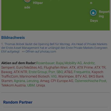
Hitpar
n
ade
Report
ing
Days
Bildnachweis
1. Thomas Bobek läutet die Opening Bell für Montag. Als Head of Private Markets
der Erste Asset Management hat er unlängst den Erste Private Markets Evergreen
Eltif aufgelegt >> Öffnen auf photaq.com
Aktien auf dem Radar:
Rosenbauer
,
Bajaj Mobility AG
,
Andritz
,
Semperit
,
EuroTeleSites AG
,
Flughafen Wien
,
ATX
,
ATX Prime
,
ATX TR
,
Bawag
,
ATX NTR
,
Erste Group
,
Porr
,
SBO
,
AT&S
,
Frequentis
,
Kapsch
TrafficCom
,
Marinomed Biotech
,
VIG
,
Warimpex
,
BTV AG
,
BKS Bank
Stamm
,
Agrana
,
Lenzing
,
Amag
,
CPI Europe AG
,
Österreichische Post
,
Telekom Austria
,
UBM
,
Uniqa
.
Random Partner