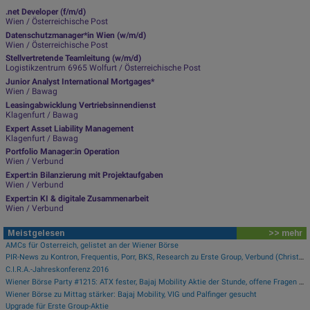
.net Developer (f/m/d)
Wien / Österreichische Post
Datenschutzmanager*in Wien (w/m/d)
Wien / Österreichische Post
Stellvertretende Teamleitung (w/m/d)
Logistikzentrum 6965 Wolfurt / Österreichische Post
Junior Analyst International Mortgages*
Wien / Bawag
Leasingabwicklung Vertriebsinnendienst
Klagenfurt / Bawag
Expert Asset Liability Management
Klagenfurt / Bawag
Portfolio Manager:in Operation
Wien / Verbund
Expert:in Bilanzierung mit Projektaufgaben
Wien / Verbund
Expert:in KI & digitale Zusammenarbeit
Wien / Verbund
Meistgelesen
>> mehr
AMCs für Österreich, gelistet an der Wiener Börse
PIR-News zu Kontron, Frequentis, Porr, BKS, Research zu Erste Group, Verbund (Christine Petzwinkler)
C.I.R.A.-Jahreskonferenz 2016
Wiener Börse Party #1215: ATX fester, Bajaj Mobility Aktie der Stunde, offene Fragen bei Fitgroup
Wiener Börse zu Mittag stärker: Bajaj Mobility, VIG und Palfinger gesucht
Upgrade für Erste Group-Aktie