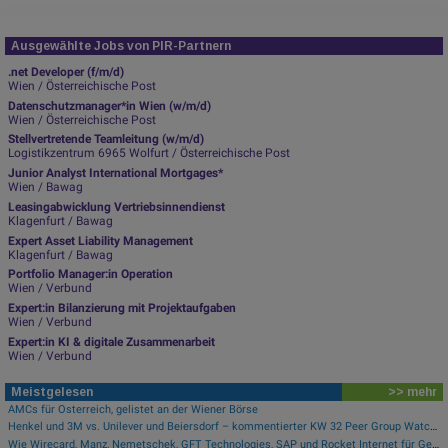
Ausgewählte Jobs von PIR-Partnern
.net Developer (f/m/d)
Wien / Österreichische Post
Datenschutzmanager*in Wien (w/m/d)
Wien / Österreichische Post
Stellvertretende Teamleitung (w/m/d)
Logistikzentrum 6965 Wolfurt / Österreichische Post
Junior Analyst International Mortgages*
Wien / Bawag
Leasingabwicklung Vertriebsinnendienst
Klagenfurt / Bawag
Expert Asset Liability Management
Klagenfurt / Bawag
Portfolio Manager:in Operation
Wien / Verbund
Expert:in Bilanzierung mit Projektaufgaben
Wien / Verbund
Expert:in KI & digitale Zusammenarbeit
Wien / Verbund
Meistgelesen
>> mehr
AMCs für Österreich, gelistet an der Wiener Börse
Henkel und 3M vs. Unilever und Beiersdorf – kommentierter KW 32 Peer Group Watch Konsumgüter
Wie Wirecard, Manz, Nemetschek, GFT Technologies, SAP und Rocket Internet für Gesprächsstoff sorgten