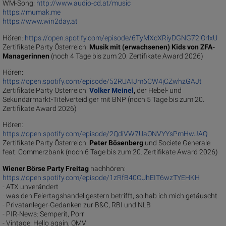
WM-Song:
http://www.audio-cd.at/music
https://mumak.me
https://www.win2day.at
Hören:
https://open.spotify.com/episode/6TyMXcXRiyDGNG72iOrlxU
Zertifikate Party Österreich:
Musik mit (erwachsenen) Kids von ZFA-
Managerinnen
(noch 4 Tage bis zum 20. Zertifikate Award 2026)
Hören:
https://open.spotify.com/episode/52RUAIJm6CW4jCZwhzGAJt
Zertifikate Party Österreich:
Volker Meinel
,
der Hebel- und
Sekundärmarkt-Titelverteidiger mit BNP (noch 5 Tage bis zum 20.
Zertifikate Award 2026)
Hören:
https://open.spotify.com/episode/2QdiVW7UaONVYYsPmHwJAQ
Zertifikate Party Österreich:
Peter Bösenberg
und Societe Generale
feat. Commerzbank (noch 6 Tage bis zum 20. Zertifikate Award 2026)
Wiener Börse Party Freitag
nachhören:
https://open.spotify.com/episode/1zRfB40CUhEIT6wzTYEHKH
- ATX unverändert
- was den Feiertagshandel gestern betrifft, so hab ich mich getäuscht
- Privatanleger-Gedanken zur B&C, RBI und NLB
- PIR-News: Semperit, Porr
- Vintage: Hello again, OMV