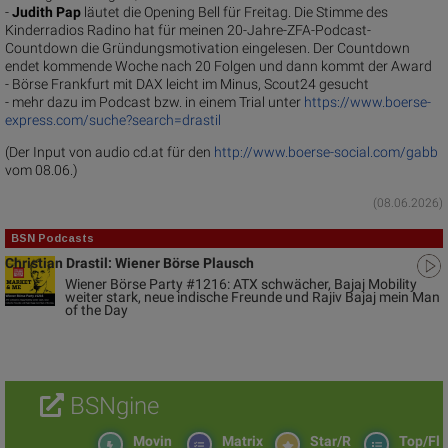
-
Judith Pap
läutet die Opening Bell für Freitag. Die Stimme des
Kinderradios Radino hat für meinen 20-Jahre-ZFA-Podcast-
Countdown die Gründungsmotivation eingelesen. Der Countdown
endet kommende Woche nach 20 Folgen und dann kommt der Award
- Börse Frankfurt mit DAX leicht im Minus, Scout24 gesucht
- mehr dazu im Podcast bzw. in einem Trial unter
https://www.boerse-
express.com/suche?search=drastil
(Der Input von audio cd.at für den
http://www.boerse-social.com/gabb
vom 08.06.)
(08.06.2026)
BSN Podcasts
Christian Drastil: Wiener Börse Plausch
Wiener Börse Party #1216: ATX schwächer, Bajaj Mobility
weiter stark, neue indische Freunde und Rajiv Bajaj mein Man
of the Day
BSNgine
Movin
Matrix
Star/R
Top/Fl