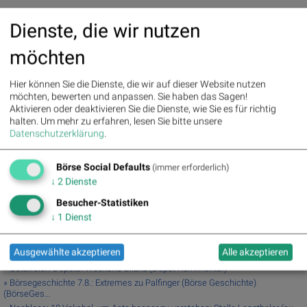
Dienste, die wir nutzen
Random Partner
möchten
Deutsche Börse
Hier können Sie die Dienste, die wir auf dieser Website nutzen
Als internationale Börsenorganisation und innovativer
möchten, bewerten und anpassen. Sie haben das Sagen!
Marktinfrastrukturanbieter sorgt die Deutsche Börse Group für
Aktivieren oder deaktivieren Sie die Dienste, wie Sie es für richtig
faire, transparente, verlässliche und stabile Kapitalmärkte. Mit
halten.
Um mehr zu erfahren, lesen Sie bitte unsere
ihren Produkten, Dienstleistungen und Technologien schafft
Datenschutzerklärung
.
sie Sicherheit und Effizienz für eine zukunftsfähige
Wirtschaft.
Börse Social Defaults
(immer erforderlich)
>> Besuchen Sie 55 weitere Partner auf
boerse-social.com/partner
↓
2
Dienste
Besucher-Statistiken
Latest Blogs
↓
1
Dienst
» Wiener Börse Party: ATX schwächer, Bajaj Mobility mit 40 Prozent
Wochenp...
Ausgewählte akzeptieren
Alle akzeptieren
» Wiener Börse Party #1216: ATX schwächer, Bajaj Mobility weiter stark, ne...
» Österreich-Depots: Weekend-Bilanz (Depot Kommentar)
» Börsegeschichte 7.8.: Extremes zu Palfinger (Börse Geschichte)
(BörseGes...