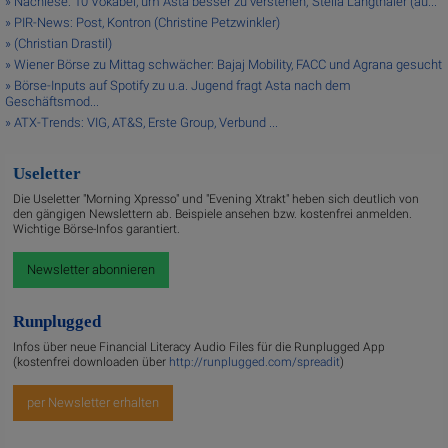
» Nachlese: 10 Vokabel, um Asta besser zu verstehen; Stella Langthaler (au...
» PIR-News: Post, Kontron (Christine Petzwinkler)
» (Christian Drastil)
» Wiener Börse zu Mittag schwächer: Bajaj Mobility, FACC und Agrana gesucht
» Börse-Inputs auf Spotify zu u.a. Jugend fragt Asta nach dem
Geschäftsmod...
» ATX-Trends: VIG, AT&S, Erste Group, Verbund ...
Useletter
Die Useletter "Morning Xpresso" und "Evening Xtrakt" heben sich deutlich von
den gängigen Newslettern ab. Beispiele ansehen bzw. kostenfrei anmelden.
Wichtige Börse-Infos garantiert.
Newsletter abonnieren
Runplugged
Infos über neue Financial Literacy Audio Files für die Runplugged App
(kostenfrei downloaden über
http://runplugged.com/spreadit
)
per Newsletter erhalten