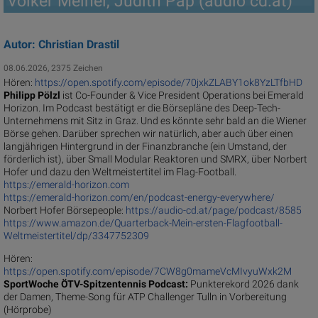
Volker Meinel, Judith Pap (audio cd.at)
Autor: Christian Drastil
08.06.2026, 2375 Zeichen
Hören:
https://open.spotify.com/episode/70jxkZLABY1ok8YzLTfbHD
Philipp Pölzl
ist Co-Founder & Vice President Operations bei Emerald
Horizon. Im Podcast bestätigt er die Börsepläne des Deep-Tech-
Unternehmens mit Sitz in Graz. Und es könnte sehr bald an die Wiener
Börse gehen. Darüber sprechen wir natürlich, aber auch über einen
langjährigen Hintergrund in der Finanzbranche (ein Umstand, der
förderlich ist), über Small Modular Reaktoren und SMRX, über Norbert
Hofer und dazu den Weltmeistertitel im Flag-Football.
https://emerald-horizon.com
https://emerald-horizon.com/en/podcast-energy-everywhere/
Norbert Hofer Börsepeople:
https://audio-cd.at/page/podcast/8585
https://www.amazon.de/Quarterback-Mein-ersten-Flagfootball-
Weltmeistertitel/dp/3347752309
Hören:
https://open.spotify.com/episode/7CW8g0mameVcMIvyuWxk2M
SportWoche ÖTV-Spitzentennis Podcast:
Punkterekord 2026 dank
der Damen, Theme-Song für ATP Challenger Tulln in Vorbereitung
(Hörprobe)