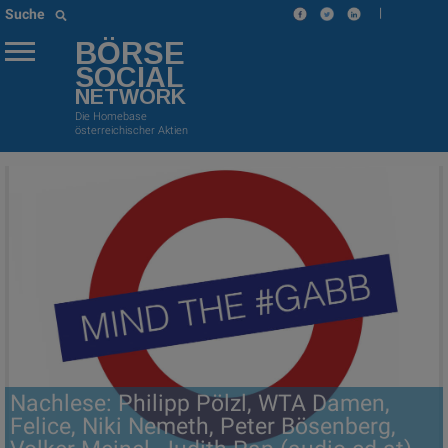
|
Suche
BÖRSE
SOCIAL
NETWORK
Die Homebase
österreichischer Aktien
Nachlese: Philipp Pölzl, WTA Damen,
Felice, Niki Nemeth, Peter Bösenberg,