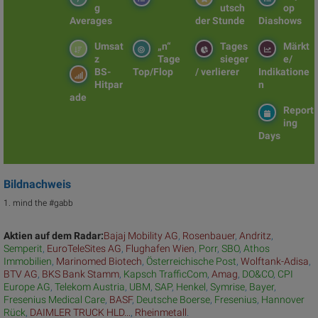
g
utsch
op
Averages
der Stunde
Diashows
Umsat
„n“
Tages
Märkt
z
Tage
sieger
e/
BS-
Top/Flop
/ verlierer
Indikatione
Hitpar
n
ade
Report
ing
Days
Bildnachweis
1. mind the #gabb
Aktien auf dem Radar:
Bajaj Mobility AG
,
Rosenbauer
,
Andritz
,
Semperit
,
EuroTeleSites AG
,
Flughafen Wien
,
Porr
,
SBO
,
Athos
Immobilien
,
Marinomed Biotech
,
Österreichische Post
,
Wolftank-Adisa
,
BTV AG
,
BKS Bank Stamm
,
Kapsch TrafficCom
,
Amag
,
DO&CO
,
CPI
Europe AG
,
Telekom Austria
,
UBM
,
SAP
,
Henkel
,
Symrise
,
Bayer
,
Fresenius Medical Care
,
BASF
,
Deutsche Boerse
,
Fresenius
,
Hannover
Rück
,
DAIMLER TRUCK HLD...
,
Rheinmetall
.