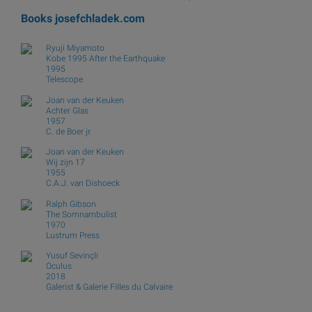
Books
josefchladek.com
Ryuji Miyamoto
Kobe 1995 After the Earthquake
1995
Telescope
Joan van der Keuken
Achter Glas
1957
C. de Boer jr.
Joan van der Keuken
Wij zijn 17
1955
C.A.J. van Dishoeck
Ralph Gibson
The Somnambulist
1970
Lustrum Press
Yusuf Sevinçli
Oculus
2018
Galerist & Galerie Filles du Calvaire