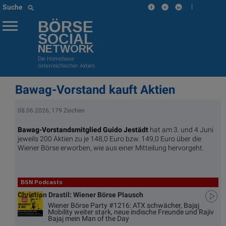
|
Suche
BÖRSE
SOCIAL
NETWORK
Die Homebase
österreichischer Aktien
Bawag-Vorstand kauft Aktien
08.06.2026, 179 Zeichen
Bawag-Vorstandsmitglied Guido Jestädt
hat am 3. und 4 Juni
jeweils 200 Aktien zu je 148,0 Euro bzw. 149,0 Euro über die
Wiener Börse erworben, wie aus einer Mitteilung hervorgeht.
BSN Podcasts
Christian Drastil: Wiener Börse Plausch
Wiener Börse Party #1216: ATX schwächer, Bajaj
Mobility weiter stark, neue indische Freunde und Rajiv
Bajaj mein Man of the Day