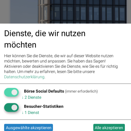
Dienste, die wir nutzen
möchten
Bawag, Headquarter, Photographer: Manfred Sodia, (© Aussender)
Hier können Sie die Dienste, die wir auf dieser Website nutzen
möchten, bewerten und anpassen. Sie haben das Sagen!
Aktivieren oder deaktivieren Sie die Dienste, wie Sie es für richtig
Autor
Useletter
halten.
Um mehr zu erfahren, lesen Sie bitte unsere
Christine
Die Useletter "Morning Xpresso" und
Datenschutzerklärung
.
Petzwinkler
"Evening Xtrakt" heben sich deutlich
von den gängigen Newslettern ab.
Beispiele ansehen bzw. kostenfrei
Börse Social Defaults
(immer erforderlich)
anmelden. Wichtige Börse-Infos
Börse Social Network/Magazine
↓
2
Dienste
garantiert.
Besucher-Statistiken
Newsletter abonnieren
↓
1
Dienst
Runplugged
Ausgewählte akzeptieren
Alle akzeptieren