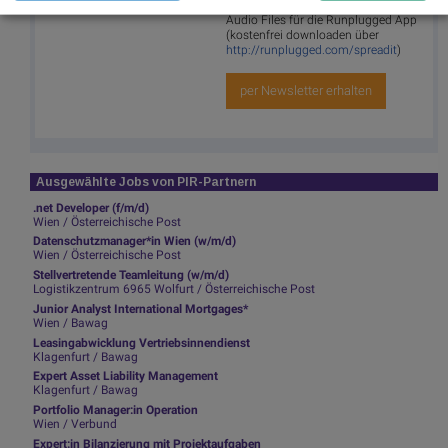
Infos über neue Financial Literacy
Audio Files für die Runplugged App
(kostenfrei downloaden über
http://runplugged.com/spreadit
)
per Newsletter erhalten
Ausgewählte Jobs von PIR-Partnern
.net Developer (f/m/d)
Wien / Österreichische Post
Datenschutzmanager*in Wien (w/m/d)
Wien / Österreichische Post
Stellvertretende Teamleitung (w/m/d)
Logistikzentrum 6965 Wolfurt / Österreichische Post
Junior Analyst International Mortgages*
Wien / Bawag
Leasingabwicklung Vertriebsinnendienst
Klagenfurt / Bawag
Expert Asset Liability Management
Klagenfurt / Bawag
Portfolio Manager:in Operation
Wien / Verbund
Expert:in Bilanzierung mit Projektaufgaben