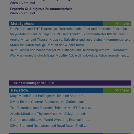
Wien / Verbund
Expert:in KI & digitale Zusammenarbeit
Wien / Verbund
Meistgelesen
>> mehr
FedEx Corp und TNT Express vs. Österreichische Post und Deutsche Post – kommentierter KW 32 Peer Group Watch Post
Mayr-Melnhof und Palfinger vs. RHI und Andritz – kommentierter KW 32 Peer Group Watch Zykliker Österreich
ArcelorMittal und ThyssenKrupp vs. Salzgitter und voestalpine – kommentierter KW 32 Peer Group Watch Stahl
AMCs für Österreich, gelistet an der Wiener Börse
Saint Gobain und Wienerberger vs. Bilfinger und HeidelbergCement – kommentierter KW 32 Peer Group Watch Bau & Baustoffe
Wie Marinomed Biotech, Bajaj Mobility AG, Wolftank-Adisa, Athos Immobilien, Rosenbauer und Telekom Austria für Gesprächsstoff in Österreich sorgten
PIR-Zeichnungsprodukte
Newsflow
>> mehr
Mayr-Melnhof und Palfinger vs. RHI und Andritz – ...
Swiss Re und Generali Assicuraz. vs. Zurich Insur...
Tele Columbus und Deutsche Telekom vs. BT Group u...
ArcelorMittal und ThyssenKrupp vs. Salzgitter und...
Garmin und adidas vs. World Wrestling Entertainme...
Silver Standard Resources und Royal Dutch Shell v...