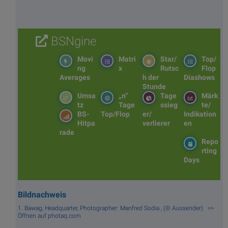
BSNgine
Movi
Matri
Star/
Top/
ng
x
Rutsc
Flop
Averages
h der
Diashows
Stunde
Umsa
„n“
Tage
Märk
tz
Tage
ssieg
te/
BS-
Top/Flop
er/
Indikation
Hitpa
verlierer
en
rade
Repo
rting
Days
Bildnachweis
1. Bawag, Headquarter, Photographer: Manfred Sodia , (© Aussender) >>
Öffnen auf photaq.com