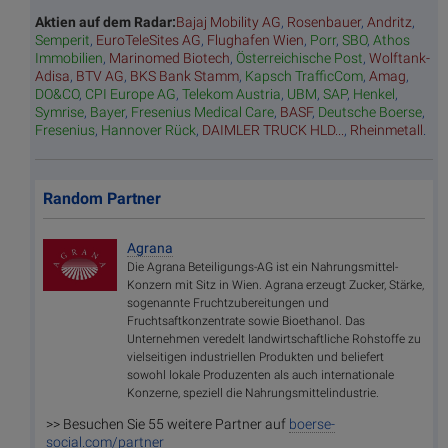
Aktien auf dem Radar:
Bajaj Mobility AG
,
Rosenbauer
,
Andritz
,
Semperit
,
EuroTeleSites AG
,
Flughafen Wien
,
Porr
,
SBO
,
Athos
Immobilien
,
Marinomed Biotech
,
Österreichische Post
,
Wolftank-
Adisa
,
BTV AG
,
BKS Bank Stamm
,
Kapsch TrafficCom
,
Amag
,
DO&CO
,
CPI Europe AG
,
Telekom Austria
,
UBM
,
SAP
,
Henkel
,
Symrise
,
Bayer
,
Fresenius Medical Care
,
BASF
,
Deutsche Boerse
,
Fresenius
,
Hannover Rück
,
DAIMLER TRUCK HLD...
,
Rheinmetall
.
Random Partner
Agrana
Die Agrana Beteiligungs-AG ist ein Nahrungsmittel-
Konzern mit Sitz in Wien. Agrana erzeugt Zucker, Stärke,
sogenannte Fruchtzubereitungen und
Fruchtsaftkonzentrate sowie Bioethanol. Das
Unternehmen veredelt landwirtschaftliche Rohstoffe zu
vielseitigen industriellen Produkten und beliefert
sowohl lokale Produzenten als auch internationale
Konzerne, speziell die Nahrungsmittelindustrie.
>> Besuchen Sie 55 weitere Partner auf
boerse-
social.com/partner