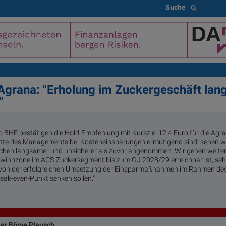
Suche
Agrana: "Erholung im Zuckergeschäft lan
"
 BHF bestätigen die Hold-Empfehlung mit Kursziel 12,4 Euro für die Agrana
itte des Managements bei Kosteneinsparungen ermutigend sind, sehen wi
chen langsamer und unsicherer als zuvor angenommen. Wir gehen weiter
Gewinnzone im ACS-Zuckersegment bis zum GJ 2028/29 erreichbar ist, seh
on der erfolgreichen Umsetzung der Einsparmaßnahmen im Rahmen des 
eak-even-Punkt senken sollen."
ner Börse Plausch