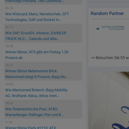
Francotyp-Postalia, Tele Columbus...
06:15
Random Partner
Wie Wirecard, Manz, Nemetschek, GFT
Technologies, SAP und Rocket In...
06:15
Wie SAP, Scout24, Infineon, DAIMLER
TRUCK HLD..., Zalando und Allia...
18:28
Wiener Börse: ATX gibt am Freitag 1,36
>> Besuchen Sie 55 w
Prozent ab
18:27
Wiener Börse Nebenwerte-Blick:
Marinomed steigt 8 Prozent, Bajaj Mo...
18:05
Wie Marinomed Biotech, Bajaj Mobility
AG, Wolftank-Adisa, Athos Imm...
18:05
Wie Österreichische Post, AT&S,
Wienerberger, Palfinger, Porr und B...
17:41
Wiener Börse Party #1216: ATX