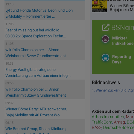
13:10
Wiener Börse
Bajaj mein M
Lyft und Honda Motor vs. Leoni und Lion
E-Mobility – kommentierter ...
11:05
BSNgin
Fear of missing out bei wikifolio
08.08.26: Space Exploration Techn...
Märkte/
Indikation
11:05
wikifolio Champion per ..: Simon
Weishar mit Szew Grundinvestment
Reporting
Days
10:38
Energy Vault gibt strategische
Vereinbarung zum Aufbau einer integr...
Bildnachweis
09:55
wikifolio Champion per ..: Simon
1. Wiener Zucker (Bild: A
Weishar mit Szew Grundinvestment
09:32
Wiener Börse Party: ATX schwächer,
Aktien auf dem Radar
Bajaj Mobility mit 40 Prozent Wo...
Athos Immobilien
,
Mar
TrafficCom
,
Amag
,
DO
06:15
BASF
,
Deutsche Boers
Wie Baumot Group, Rhoen-Klinikum,