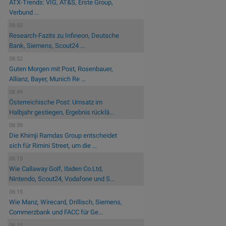
ATX-Trends: VIG, AT&S, Erste Group,
Verbund ...
08:55
Research-Fazits zu Infineon, Deutsche
Bank, Siemens, Scout24 ...
08:52
Guten Morgen mit Post, Rosenbauer,
Allianz, Bayer, Munich Re ...
08:49
Österreichische Post: Umsatz im
Halbjahr gestiegen, Ergebnis rücklä...
08:39
Die Khimji Ramdas Group entscheidet
sich für Rimini Street, um die ...
06:15
Wie Callaway Golf, Ibiden Co.Ltd,
Nintendo, Scout24, Vodafone und S...
06:15
Wie Manz, Wirecard, Drillisch, Siemens,
Commerzbank und FACC für Ge...
06:15