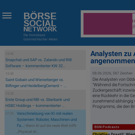
BÖRSE
SOCIAL
NETWORK
Die Homebase
österreichischer Aktien
Analysten zu 
13:40
angenommen
Snapchat und SAP vs. Zalando und RIB
Software – kommentierter KW 32...
08.06.2026, 587 Zeichen
13:30
Die Analysten von Oddo
Saint Gobain und Wienerberger vs.
"Während die Fortschr
Bilfinger und HeidelbergCement – ...
Zuckergeschäft inzwis
13:20
eine Rückkehr in die 
Erste Group und RBI vs. Sberbank und
zunehmend abhängig v
HSBC Holdings – kommentierter ...
Programms, die den Br
Verschmelzung von KI mit realen
07.08.
Systemen: Roboter, Maschinen und
Fa...:
Wenn KI auf die reale Welt trifft:
BSN Podcasts
„Physical AI...
Christian Drastil: Wie