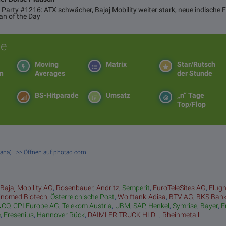
 Party #1216: ATX schwächer, Bajaj Mobility weiter stark, neue indische 
an of the Day
e
Moving
Matrix
Star/Rutsch
en
Averages
der Stunde
BS-Hitparade
Umsatz
„n“ Tage
Top/Flop
grana) >> Öffnen auf photaq.com
:
Bajaj Mobility AG
,
Rosenbauer
,
Andritz
,
Semperit
,
EuroTeleSites AG
,
Flug
inomed Biotech
,
Österreichische Post
,
Wolftank-Adisa
,
BTV AG
,
BKS Ban
&CO
,
CPI Europe AG
,
Telekom Austria
,
UBM
,
SAP
,
Henkel
,
Symrise
,
Bayer
,
F
e
,
Fresenius
,
Hannover Rück
,
DAIMLER TRUCK HLD...
,
Rheinmetall
.