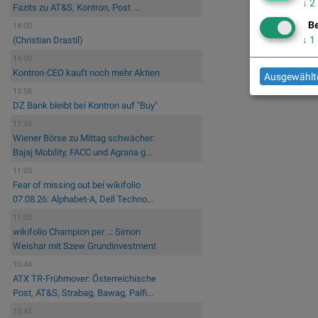
↓
2
Fazits zu AT&S, Kontron, Post ...
Be
14:00
↓
1
(Christian Drastil)
14:00
Kontron-CEO kauft noch mehr Aktien
Ausgewählte
13:58
DZ Bank bleibt bei Kontron auf "Buy"
11:33
Wiener Börse zu Mittag schwächer:
Bajaj Mobility, FACC und Agrana g...
11:05
Fear of missing out bei wikifolio
07.08.26: Alphabet-A, Dell Techno...
11:05
wikifolio Champion per ..: Simon
Weishar mit Szew Grundinvestment
10:44
ATX TR-Frühmover: Österreichische
Post, AT&S, Strabag, Bawag, Palfi...
10:42