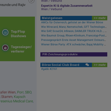
Wien / Verbund
Freunde und Rajiv
Expert:in KI & digitale Zusammenarbeit
Wien / Verbund
Meistgelesen
>> mehr
AMCs für Österreich, gelistet an der Wiener Börse
Wie Wirecard, Manz, Nemetschek, GFT Technologies, SAP und Rocket Internet für Gesprächsstoff sorgten
Top/Flop
Wie SAP, Scout24, Infineon, DAIMLER TRUCK HLD..., Zalando und Allianz für Gesprächsstoff im DAX sorgten
Wie Baumot Group, Rhoen-Klinikum, Francotyp-Postalia, Tele Columbus, European Lithium und Lanxess für Gesprächsstoff sorgten
Diashows
Pressegespräch Erste Asset Management Osteuropa Aktien
Wiener Börse Party: ATX schwächer, Bajaj Mobility mit 40 Prozent Wochenplus und vielleicht Momentum aus Indien (Podcast)
Tagessieger/
verlierer
PIR-Zeichnungsprodukte
Börse Social Club Board
>> mehr
#gabb #2161
hafen Wien
,
Porr
,
SBO
,
k Stamm
,
Kapsch
resenius Medical Care
,