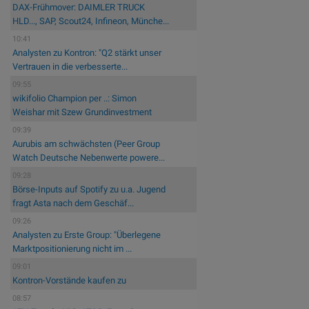
DAX-Frühmover: DAIMLER TRUCK
HLD..., SAP, Scout24, Infineon, Münche...
10:41
Analysten zu Kontron: "Q2 stärkt unser
Vertrauen in die verbesserte...
09:55
wikifolio Champion per ..: Simon
Weishar mit Szew Grundinvestment
09:39
Aurubis am schwächsten (Peer Group
Watch Deutsche Nebenwerte powere...
09:28
Börse-Inputs auf Spotify zu u.a. Jugend
fragt Asta nach dem Geschäf...
09:26
Analysten zu Erste Group: "Überlegene
Marktpositionierung nicht im ...
09:01
Kontron-Vorstände kaufen zu
08:57