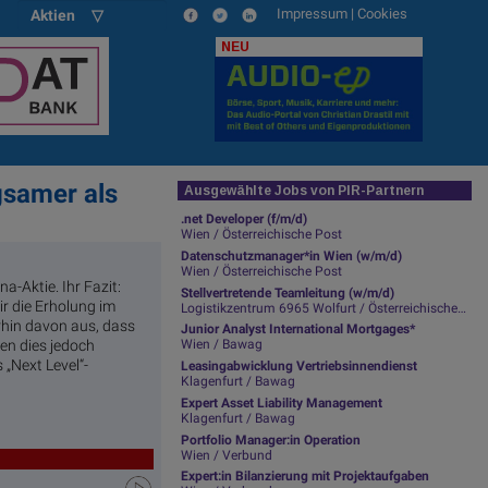
Impressum
|
Cookies
Aktien ▽
NEU
gsamer als
Ausgewählte Jobs von PIR-Partnern
.net Developer (f/m/d)
Wien / Österreichische Post
Datenschutzmanager*in Wien (w/m/d)
Wien / Österreichische Post
-Aktie. Ihr Fazit:
Stellvertretende Teamleitung (w/m/d)
r die Erholung im
Logistikzentrum 6965 Wolfurt / Österreichische Post
hin davon aus, dass
Junior Analyst International Mortgages*
en dies jedoch
Wien / Bawag
„Next Level“-
Leasingabwicklung Vertriebsinnendienst
Klagenfurt / Bawag
Expert Asset Liability Management
Klagenfurt / Bawag
Portfolio Manager:in Operation
Wien / Verbund
Expert:in Bilanzierung mit Projektaufgaben