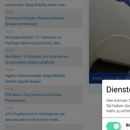
schwächer, Bajaj Mobility weiter star...
15:40
Österreich-Depots: Weekend-Bilanz
(Depot Kommentar)
15:20
Börsegeschichte 7.8.: Extremes zu
Palfinger (Börse Geschichte) (Bör...
15:00
Nachlese: 10 Vokabel, um Asta besser
zu verstehen; Stella Langthale...
14:40
#gabb Volumensradar: Bajaj Mobility,
Wiener Zucker (Bild: Agr
Andritz (#gabb Radar)
Dienst
14:20
PIR-News: Post, Kontron (Christine
Hier können S
Petzwinkler)
Sie haben das 
14:15
mehr zu erfah
ATX charttechnisch: Kaufsignale bei
beinahe allen technischem Indik...
Bö
14:12