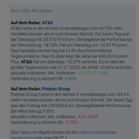
08.07.2026, 999 Zeichen
Auf dem Radar:
AT&S
AT&S hatte in den letzten 5 Handelstagen um +47.9% mehr
Handelsvolumen als im ytd-Umsatz-Schnitt. Der beste Tag war
der Dienstag mit 35.510.919 Euro. Die begleitende Performance
der Aktie betrug -18.10%. Fiel am Dienstag um -10,37 Prozent.
Das Handelsvolumen lag bei 214% durchschnittlicher
Tagesumsätze. Year-to-date liegt die Aktie bei 436,65 Prozent
Plus.
AT&S
hat am Dienstag -10,37% verloren. Es ist dies der
größte Tagesverlust seit 31.07.2025, als AT&S -20,45% einbüßte.
aktuelle Indikation:
Akt. Indikation:
174,20 /174,80
Veränderung zu letztem SK:
0,98%
Auf dem Radar:
Polytec Group
Polytec Group hatte in den letzten 5 Handelstagen um +34.5%
mehr Handelsvolumen als im ytd-Umsatz-Schnitt. Der beste Tag
war der Freitag mit 230.858 Euro. Die begleitende Performance
der Aktie betrug 3.50%.
aktuelle Indikation:
Akt. Indikation:
4,51 /4,60
Veränderung zu letztem SK:
-3,70%
(Der Input von #gabb Radar für den
http://www.boerse-
social.com/gabb
vom 08.07.)