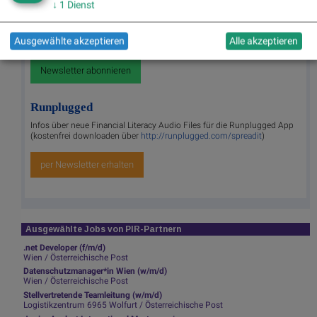
Useletter
↓
1
Dienst
Die Useletter "Morning Xpresso" und "Evening Xtrakt" heben sich
deutlich von den gängigen Newslettern ab. Beispiele ansehen bzw.
Ausgewählte akzeptieren
Alle akzeptieren
kostenfrei anmelden. Wichtige Börse-Infos garantiert.
Newsletter abonnieren
Runplugged
Infos über neue Financial Literacy Audio Files für die Runplugged App
(kostenfrei downloaden über
http://runplugged.com/spreadit
)
per Newsletter erhalten
Ausgewählte Jobs von PIR-Partnern
.net Developer (f/m/d)
Wien / Österreichische Post
Datenschutzmanager*in Wien (w/m/d)
Wien / Österreichische Post
Stellvertretende Teamleitung (w/m/d)
Logistikzentrum 6965 Wolfurt / Österreichische Post