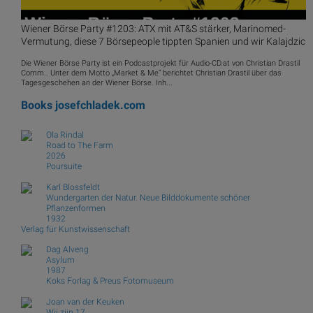
Wiener Börse Party #1203: ATX mit AT&S stärker, Marinomed-
Vermutung, diese 7 Börsepeople tippten Spanien und wir Kalajdzic
Die Wiener Börse Party ist ein Podcastprojekt für Audio-CD.at von Christian Drastil
Comm.. Unter dem Motto „Market & Me“ berichtet Christian Drastil über das
Tagesgeschehen an der Wiener Börse. Inh...
Books
josefchladek.com
Ola Rindal
Road to The Farm
2026
Poursuite
Karl Blossfeldt
Wundergarten der Natur. Neue Bilddokumente schöner
Pflanzenformen
1932
Verlag für Kunstwissenschaft
Dag Alveng
Asylum
1987
Koks Forlag & Preus Fotomuseum
Joan van der Keuken
Wij zijn 17