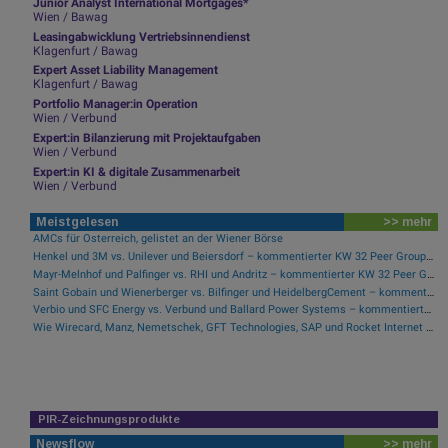
Junior Analyst International Mortgages*
Wien / Bawag
Leasingabwicklung Vertriebsinnendienst
Klagenfurt / Bawag
Expert Asset Liability Management
Klagenfurt / Bawag
Portfolio Manager:in Operation
Wien / Verbund
Expert:in Bilanzierung mit Projektaufgaben
Wien / Verbund
Expert:in KI & digitale Zusammenarbeit
Wien / Verbund
Meistgelesen
>> mehr
AMCs für Österreich, gelistet an der Wiener Börse
Henkel und 3M vs. Unilever und Beiersdorf – kommentierter KW 32 Peer Group Watch Konsumgüter
Mayr-Melnhof und Palfinger vs. RHI und Andritz – kommentierter KW 32 Peer Group Watch Zykliker Österreich
Saint Gobain und Wienerberger vs. Bilfinger und HeidelbergCement – kommentierter KW 32 Peer Group Watch Bau & Baustoffe
Verbio und SFC Energy vs. Verbund und Ballard Power Systems – kommentierter KW 32 Peer Group Watch Energie
Wie Wirecard, Manz, Nemetschek, GFT Technologies, SAP und Rocket Internet für Gesprächsstoff sorgten
PIR-Zeichnungsprodukte
Newsflow
>> mehr