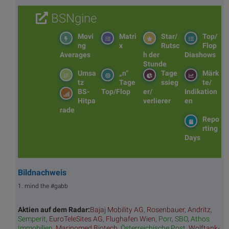
BSNgine
Movi
Matri
Star/
Top/
ng
x
Rutsc
Flop
Averages
h der
Diashows
Stunde
Umsa
„n“
Tage
Märk
tz
Tage
ssieg
te/
BS-
Top/Flop
er/
Indikation
Hitpa
verlierer
en
rade
Repo
rting
Days
Bildnachweis
1. mind the #gabb
Aktien auf dem Radar:
Bajaj Mobility AG
,
Rosenbauer
,
Andritz
,
Semperit
,
EuroTeleSites AG
,
Flughafen Wien
,
Porr
,
SBO
,
Athos
Immobilien
,
Marinomed Biotech
,
Österreichische Post
,
Wolftank-