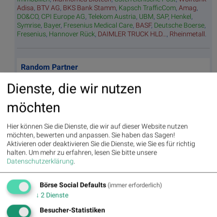
Adisa
,
BTV AG
,
BKS Bank Stamm
,
Kapsch TrafficCom
,
Amag
,
DO&CO
,
CPI Europe AG
,
Telekom Austria
,
UBM
,
SAP
,
Henkel
,
Symrise
,
Bayer
,
Fresenius Medical Care
,
BASF
,
Deutsche Boerse
,
Fresenius
,
Hannover Rück
,
DAIMLER TRUCK HLD...
,
Rheinmetall
.
Random Partner
Dienste, die wir nutzen
Baader Bank
Die Baader Bank ist eine der führenden
möchten
familiengeführten Investmentbanken im
deutschsprachigen Raum. Die beiden Säulen des
Hier können Sie die Dienste, die wir auf dieser Website nutzen
Baader Bank Geschäftsmodells sind Market Making und
möchten, bewerten und anpassen. Sie haben das Sagen!
Investment Banking. Als Spezialist an den
Aktivieren oder deaktivieren Sie die Dienste, wie Sie es für richtig
Börsenplätzen Deutschland, Österreich und der Schweiz
halten.
Um mehr zu erfahren, lesen Sie bitte unsere
handelt die Baader Bank über 800.000
Datenschutzerklärung
.
Finanzinstrumente.
>> Besuchen Sie 55 weitere Partner auf
boerse-
Börse Social Defaults
social.com/partner
(immer erforderlich)
↓
2
Dienste
Besucher-Statistiken