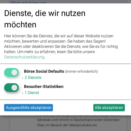
Öffnen auf photaq.com
Dienste, die wir nutzen
Aktien auf dem Radar:
Bajaj Mobility AG
,
Rosenbauer
,
Andritz
,
Semperit
,
EuroTeleSites AG
,
Flughafen Wien
,
Porr
,
SBO
,
Athos
möchten
Immobilien
,
Marinomed Biotech
,
Österreichische Post
,
Wolftank-
Adisa
,
BTV AG
,
BKS Bank Stamm
,
Kapsch TrafficCom
,
Amag
,
Hier können Sie die Dienste, die wir auf dieser Website nutzen
DO&CO
,
CPI Europe AG
,
Telekom Austria
,
UBM
,
SAP
,
Henkel
,
möchten, bewerten und anpassen. Sie haben das Sagen!
Symrise
,
Bayer
,
Fresenius Medical Care
,
BASF
,
Deutsche Boerse
,
Aktivieren oder deaktivieren Sie die Dienste, wie Sie es für richtig
Fresenius
,
Hannover Rück
,
DAIMLER TRUCK HLD...
,
Rheinmetall
.
halten.
Um mehr zu erfahren, lesen Sie bitte unsere
Datenschutzerklärung
.
Random Partner
Börse Social Defaults
(immer erforderlich)
↓
2
Dienste
Societe Generale
Besucher-Statistiken
Société Générale ist einer der weltweit größten Derivate-
↓
1
Dienst
Emittenten und auch in Deutschland bereits seit 1989
konstant als Anbieter für Optionsscheine, Zertifikate und
Aktienanleihen aktiv. Mit einer umfangreichen Auswahl
Ausgewählte akzeptieren
Alle akzeptieren
an Basiswerten aller Anlageklassen (Aktien, Indizes,
Rohstoffe, Währungen und Zinsen) überzeugt Société
Générale und nimmt in Deutschland einen führenden
Platz im Bereich der Hebelprodukte ein.