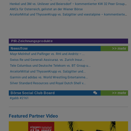
Henkel und 3M vs. Unilever und Beiersdorf – kommentierter KW 32 Peer Group Watch Konsumgüter
AMCs für Österreich, gelistet an der Wiener Börse
ArcelorMittal und ThyssenKrupp vs. Salzgitter und voestalpine – kommentierter KW 32 Peer Group Watch Stahl
PIR-Zeichnungsprodukte
Newsflow
>> mehr
Mayr-Melnhof und Palfinger vs. RHI und Andritz – ...
Swiss Re und Generali Assicuraz. vs. Zurich Insur...
Tele Columbus und Deutsche Telekom vs. BT Group u...
ArcelorMittal und ThyssenKrupp vs. Salzgitter und...
Garmin und adidas vs. World Wrestling Entertainme...
Silver Standard Resources und Royal Dutch Shell v...
Börse Social Club Board
>> mehr
#gabb #2161
Featured Partner Video