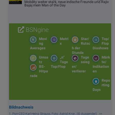
Mobility weiter stark, neue indische Freunde und Rajiv
Bajaj mein Man of the Day
BSNgine
Movi
Matri
Star/
Top/
ng
x
Rutsc
Flop
Averages
h der
Diashows
Stunde
Umsa
„n“
Tage
Märk
tz
Tage
ssieg
te/
BS-
Top/Flop
er/
Indikation
Hitpa
verlierer
en
rade
Repo
rting
Days
Bildnachweis
1. Porr-CEO Karl-Heinz Strauss, Foto: Astrid Knie , (© Aussender) >>