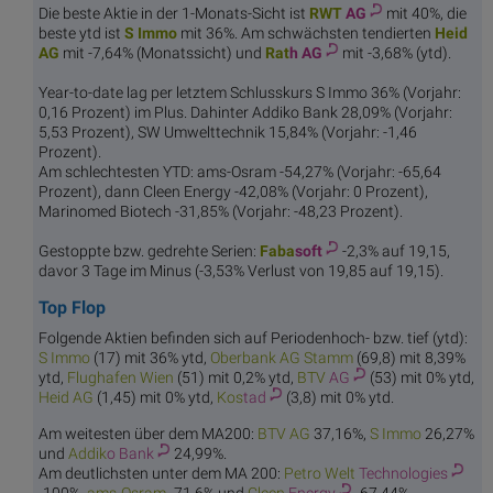
Die beste Aktie in der 1-Monats-Sicht ist
RWT
AG
mit 40%, die
beste ytd ist
S I
mmo
mit 36%. Am schwächsten tendierten
Hei
d
AG
mit -7,64% (Monatssicht) und
Rat
h AG
mit -3,68% (ytd).
Year-to-date lag per letztem Schlusskurs S Immo 36% (Vorjahr:
0,16 Prozent) im Plus. Dahinter Addiko Bank 28,09% (Vorjahr:
5,53 Prozent), SW Umwelttechnik 15,84% (Vorjahr: -1,46
Prozent).
Am schlechtesten YTD: ams-Osram -54,27% (Vorjahr: -65,64
Prozent), dann Cleen Energy -42,08% (Vorjahr: 0 Prozent),
Marinomed Biotech -31,85% (Vorjahr: -48,23 Prozent).
Gestoppte bzw. gedrehte Serien:
Faba
soft
-2,3% auf 19,15,
davor 3 Tage im Minus (-3,53% Verlust von 19,85 auf 19,15).
Top Flop
Folgende Aktien befinden sich auf Periodenhoch- bzw. tief (ytd):
S I
mmo
(17) mit 36% ytd,
Oberbank
AG Stamm
(69,8) mit 8,39%
ytd,
Flughaf
en Wien
(51) mit 0,2% ytd,
BTV
AG
(53) mit 0% ytd,
Hei
d AG
(1,45) mit 0% ytd,
Kos
tad
(3,8) mit 0% ytd.
Am weitesten über dem MA200:
BTV
AG
37,16%,
S I
mmo
26,27%
und
Addik
o Bank
24,99%.
Am deutlichsten unter dem MA 200:
Petro Welt
Technologies
-100%,
ams-
Osram
-71,6% und
Cleen
Energy
-67,44%.