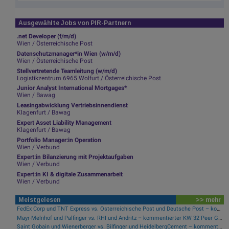
Ausgewählte Jobs von PIR-Partnern
.net Developer (f/m/d)
Wien / Österreichische Post
Datenschutzmanager*in Wien (w/m/d)
Wien / Österreichische Post
Stellvertretende Teamleitung (w/m/d)
Logistikzentrum 6965 Wolfurt / Österreichische Post
Junior Analyst International Mortgages*
Wien / Bawag
Leasingabwicklung Vertriebsinnendienst
Klagenfurt / Bawag
Expert Asset Liability Management
Klagenfurt / Bawag
Portfolio Manager:in Operation
Wien / Verbund
Expert:in Bilanzierung mit Projektaufgaben
Wien / Verbund
Expert:in KI & digitale Zusammenarbeit
Wien / Verbund
Meistgelesen
>> mehr
FedEx Corp und TNT Express vs. Österreichische Post und Deutsche Post – kommentierter KW 32 Peer Group Watch Post
Mayr-Melnhof und Palfinger vs. RHI und Andritz – kommentierter KW 32 Peer Group Watch Zykliker Österreich
Saint Gobain und Wienerberger vs. Bilfinger und HeidelbergCement – kommentierter KW 32 Peer Group Watch Bau & Baustoffe