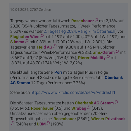
10.04.2024, 2707 Zeichen
Tagesgewinner war am Mittwoch
Rosen
bauer
mit 2,13% auf
28,80 (354% üblicher Tagesumsätze, 1-Week-Performance
3,60% - es war der
2. Tagessieg 2024, Rang 7 im Österreich
) vor
Flughaf
en Wien
mit 1,19% auf 51,00 (40% Vol.; 1W 1,19%) und
S I
mmo
mit 0,89% auf 17,00 (23% Vol.; 1W -2,30%). Die
Tagesverlierer:
Hei
d AG
mit -9,38% auf 1,45 (4% üblicher
Tagesumsätze, 1-Week-Performance -9,38%),
ams-
Osram
mit
-3,65% auf 1,07 (89% Vol.; 1W 4,90%),
Pierer
Mobility
mit
-3,32% auf 43,70 (174% Vol.; 1W -2,02%)
Die aktuell längste Serie:
Porr
mit 3 Tagen Plus in Folge
(Performance: 4.33%) - die längste Serie dieses Jahr:
Oberbank
AG Stamm
12 Tage (Performance: 7.76%).
Siehe auch
https://www.wikifolio.com/de/de/w/wfdrastil1
.
Die höchsten Tagesumsätze hatten
Oberbank
AG Stamm
(0,55 Mio.),
Rosen
bauer
(0,5) und
Str
abag
(0,43).
Umsatzausreisser nach oben gegenüber dem 2024er-
Tagesschnitt gab es bei
Rosen
bauer
(354%),
Wiener P
rivatbank
(240%) und
U
BM
(198%).