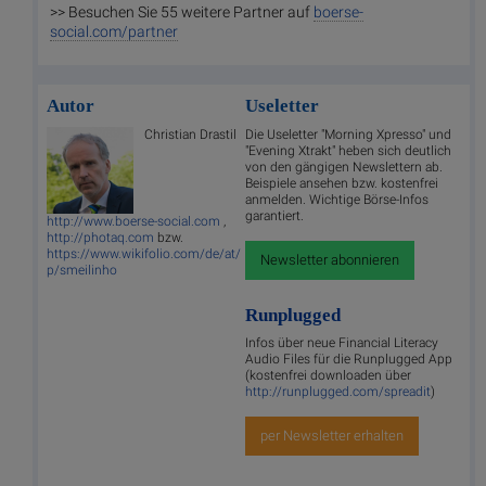
>> Besuchen Sie 55 weitere Partner auf
boerse-
social.com/partner
Autor
Useletter
Christian Drastil
Die Useletter "Morning Xpresso" und
"Evening Xtrakt" heben sich deutlich
von den gängigen Newslettern ab.
Beispiele ansehen bzw. kostenfrei
anmelden. Wichtige Börse-Infos
garantiert.
http://www.boerse-social.com
,
http://photaq.com
bzw.
https://www.wikifolio.com/de/at/
Newsletter abonnieren
p/smeilinho
Runplugged
Infos über neue Financial Literacy
Audio Files für die Runplugged App
(kostenfrei downloaden über
http://runplugged.com/spreadit
)
per Newsletter erhalten