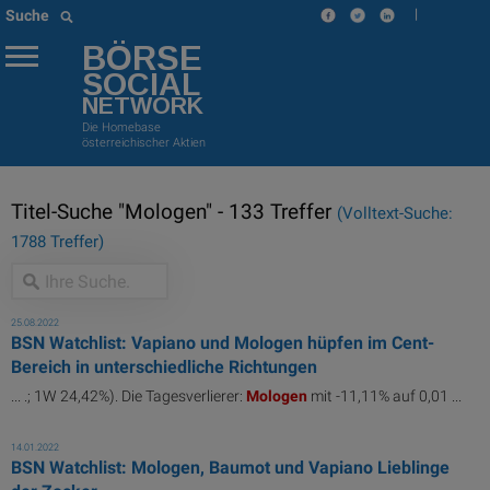
|
Suche
BÖRSE
SOCIAL
NETWORK
Die Homebase
österreichischer Aktien
Titel-Suche "Mologen" - 133 Treffer
(Volltext-Suche:
1788 Treffer)
25.08.2022
BSN Watchlist: Vapiano und Mologen hüpfen im Cent-
Bereich in unterschiedliche Richtungen
... .; 1W 24,42%). Die Tagesverlierer:
Mologen
mit -11,11% auf 0,01 ...
14.01.2022
BSN Watchlist: Mologen, Baumot und Vapiano Lieblinge