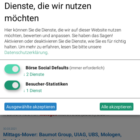
-0,46% ytd,
Mologen
(0,05) mit 27,5% ytd ...
Dienste, die wir nutzen
möchten
15.04.2021
Mittags-Mover: Mologen, UBS, UIAG, Rocket Internet,
Roche Holding , Noble Corp plc, Cre...
Hier können Sie die Dienste, die wir auf dieser Website nutzen
möchten, bewerten und anpassen. Sie haben das Sagen!
[pic1] SK last day L&S- Indikation
Mologen
MGNK 0.03 (14.04.) 0.03/
Aktivieren oder deaktivieren Sie die Dienste, wie Sie es für richtig
0. ...
halten.
Um mehr zu erfahren, lesen Sie bitte unsere
Datenschutzerklärung
.
13.04.2021
Mittags-Mover: UIAG, UBS, Mologen, Rocket Internet,
Börse Social Defaults
(immer erforderlich)
publity, Roche Holding , Noble Corp...
↓
2
Dienste
... 26.27% 11:55:47
Mologen
MGNK 0.03 (12.04.) 0.03 ...
Besucher-Statistiken
↓
1
Dienst
07.04.2021
Mittags-Mover: UBS, UIAG, Rocket Internet, Zurich
Insurance, Mologen, Roche Holding , N...
Ausgewählte akzeptieren
Alle akzeptieren
... 20.90% 12:21:37
Mologen
MGNK 0.03 (06.04.) 0.03 ...
30.03.2021
Mittags-Mover: Baumot Group, UIAG, UBS, Mologen,