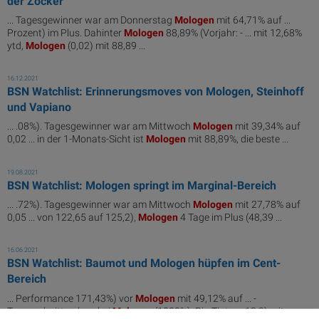
der Zocker
... Tagesgewinner war am Donnerstag
Mologen
mit 64,71% auf ...
Prozent) im Plus. Dahinter
Mologen
88,89% (Vorjahr: - ... mit 12,68%
ytd,
Mologen
(0,02) mit 88,89 ...
16.12.2021
BSN Watchlist: Erinnerungsmoves von Mologen, Steinhoff
und Vapiano
... .08%). Tagesgewinner war am Mittwoch
Mologen
mit 39,34% auf
0,02 ... in der 1-Monats-Sicht ist
Mologen
mit 88,89%, die beste ...
19.08.2021
BSN Watchlist: Mologen springt im Marginal-Bereich
... .72%). Tagesgewinner war am Mittwoch
Mologen
mit 27,78% auf
0,05 ... von 122,65 auf 125,2),
Mologen
4 Tage im Plus (48,39 ...
16.06.2021
BSN Watchlist: Baumot und Mologen hüpfen im Cent-
Bereich
... Performance 171,43%) vor
Mologen
mit 49,12% auf ... -
Tagesschnitt gab es bei
Mologen
(1889%), Rio Tinto ... 12,9) mit