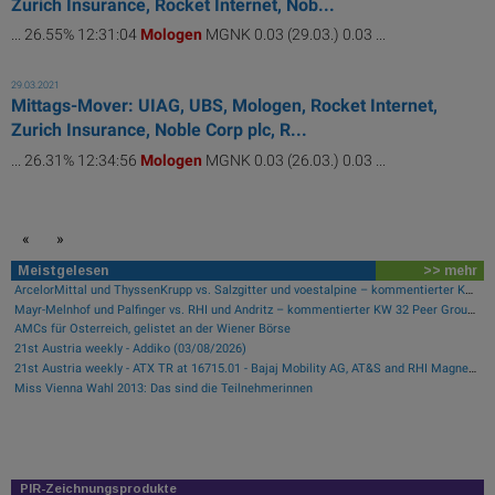
Zurich Insurance, Rocket Internet, Nob...
... 26.55% 12:31:04
Mologen
MGNK 0.03 (29.03.) 0.03 ...
29.03.2021
Mittags-Mover: UIAG, UBS, Mologen, Rocket Internet,
Zurich Insurance, Noble Corp plc, R...
... 26.31% 12:34:56
Mologen
MGNK 0.03 (26.03.) 0.03 ...
«
»
Meistgelesen
>> mehr
ArcelorMittal und ThyssenKrupp vs. Salzgitter und voestalpine – kommentierter KW 32 Peer Group Watch Stahl
Mayr-Melnhof und Palfinger vs. RHI und Andritz – kommentierter KW 32 Peer Group Watch Zykliker Österreich
AMCs für Österreich, gelistet an der Wiener Börse
21st Austria weekly - Addiko (03/08/2026)
21st Austria weekly - ATX TR at 16715.01 - Bajaj Mobility AG, AT&S and RHI Magnesita best-performing, Österreichische Post with weakest performance (08/08/2026)
Miss Vienna Wahl 2013: Das sind die Teilnehmerinnen
PIR-Zeichnungsprodukte