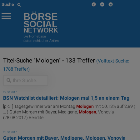
|
Suche
BÖRSE
SOCIAL
NETWORK
Die Homebase
österreichischer Aktien
Titel-Suche "Mologen" - 133 Treffer
(Volltext-Suche:
1788 Treffer)
29.08.2017
BSN Watchlist detailliert: Mologen mal 1,5 an einem Tag
[pic1] Tagesgewinner war am Montag
Mologen
mit 50,13% auf 2,89 (
... ) Guten Morgen mit Bayer, Medigene,
Mologen,
Vonovia
(28.08.2017) Rendite ...
28.08.2017
Guten Morgen mit Bayer, Medigene, Mologen, Vonovia