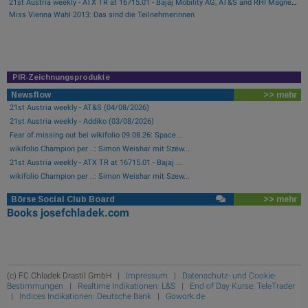
21st Austria weekly - ATX TR at 16715.01 - Bajaj Mobility AG, AT&S and RHI Magnesita best-performing, Österreichische Post with weakest performance (08/08/2026)
Miss Vienna Wahl 2013: Das sind die Teilnehmerinnen
PIR-Zeichnungsprodukte
Newsflow
>> mehr
21st Austria weekly - AT&S (04/08/2026)
21st Austria weekly - Addiko (03/08/2026)
Fear of missing out bei wikifolio 09.08.26: Space...
wikifolio Champion per ..: Simon Weishar mit Szew...
21st Austria weekly - ATX TR at 16715.01 - Bajaj ...
wikifolio Champion per ..: Simon Weishar mit Szew...
Börse Social Club Board
>> mehr
Books
josefchladek.com
(c) FC Chladek Drastil GmbH |
Impressum
|
Datenschutz- und Cookie-
Bestimmungen
|
Realtime Indikationen: L&S
|
End of Day Kurse: TeleTrader
|
Indices Indikationen: Deutsche Bank
|
Gowork.de