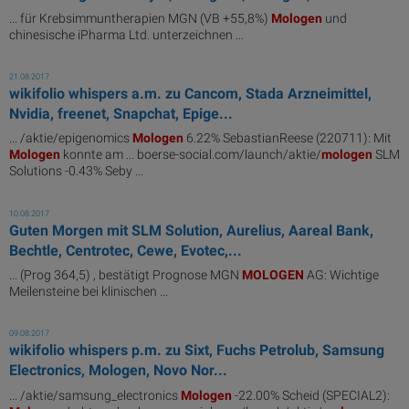
... für Krebsimmuntherapien MGN (VB +55,8%)
Mologen
und
chinesische iPharma Ltd. unterzeichnen ...
21.08.2017
wikifolio whispers a.m. zu Cancom, Stada Arzneimittel,
Nvidia, freenet, Snapchat, Epige...
... /aktie/epigenomics
Mologen
6.22% SebastianReese (220711): Mit
Mologen
konnte am ... boerse-social.com/launch/aktie/
mologen
SLM
Solutions -0.43% Seby ...
10.08.2017
Guten Morgen mit SLM Solution, Aurelius, Aareal Bank,
Bechtle, Centrotec, Cewe, Evotec,...
... (Prog 364,5) , bestätigt Prognose MGN
MOLOGEN
AG: Wichtige
Meilensteine bei klinischen ...
09.08.2017
wikifolio whispers p.m. zu Sixt, Fuchs Petrolub, Samsung
Electronics, Mologen, Novo Nor...
... /aktie/samsung_electronics
Mologen
-22.00% Scheid (SPECIAL2):