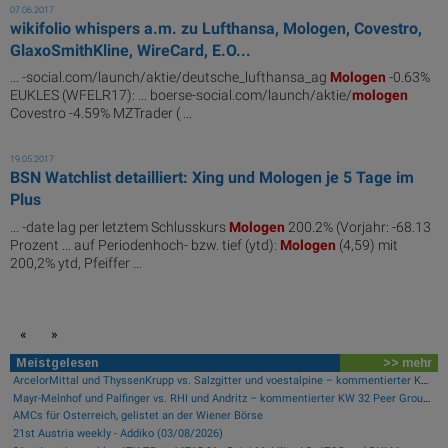
07.06.2017
wikifolio whispers a.m. zu Lufthansa, Mologen, Covestro,
GlaxoSmithKline, WireCard, E.O...
... -social.com/launch/aktie/deutsche_lufthansa_ag
Mologen
-0.63%
EUKLES (WFELR17): ... boerse-social.com/launch/aktie/
mologen
Covestro -4.59% MZTrader ( ...
19.05.2017
BSN Watchlist detailliert: Xing und Mologen je 5 Tage im
Plus
... -date lag per letztem Schlusskurs
Mologen
200.2% (Vorjahr: -68.13
Prozent ... auf Periodenhoch- bzw. tief (ytd):
Mologen
(4,59) mit
200,2% ytd, Pfeiffer ...
«
»
Meistgelesen
>> mehr
ArcelorMittal und ThyssenKrupp vs. Salzgitter und voestalpine – kommentierter KW 32 Peer Group Watch Stahl
Mayr-Melnhof und Palfinger vs. RHI und Andritz – kommentierter KW 32 Peer Group Watch Zykliker Österreich
AMCs für Österreich, gelistet an der Wiener Börse
21st Austria weekly - Addiko (03/08/2026)