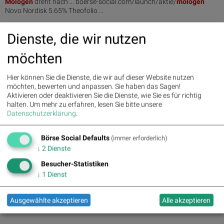
Mologen
dreht nach ... boerse-social.com/launch/aktie/
mologen
Novo Nordisk 5.65% Theofolio ...
Dienste, die wir nutzen
12.07.2017
BSN Watchlist detailliert: Mologen ytd 135 Prozent im Plus
möchten
... ,72%, die beste ytd ist
Mologen
mit 135,45%. Am schwächsten ... -
date lag per letztem Schlusskurs
Mologen
135.45% (Vorjahr: -68.13 ...
Hier können Sie die Dienste, die wir auf dieser Website nutzen
möchten, bewerten und anpassen. Sie haben das Sagen!
03.07.2017
Aktivieren oder deaktivieren Sie die Dienste, wie Sie es für richtig
Mittags-Mover kommentiert: Singulus, Cargotec, Mologen,
halten.
Um mehr zu erfahren, lesen Sie bitte unsere
Terex, Manitowoc, voxeljet, Pai...
Datenschutzerklärung
.
[pic1] SK last day L&S- Indikation
Mologen
MGN 3.50 (30.06.) 3.64/ 3.
...
Börse Social Defaults
(immer erforderlich)
↓
2
Dienste
30.06.2017
wikifolio whispers a.m. zu Zalando, Novo Nordisk, Royal
Besucher-Statistiken
Dutch Shell, Nike, K+S, Jenopti...
↓
1
Dienst
... -social.com/launch/aktie/bet_at_home
Mologen
-2.93% jokerxl123
(HIGHFLY2): ... .boerse-social.com/launch/aktie/
mologen
Zalando
Ausgewählte akzeptieren
Alle akzeptieren
-1.48% jokerxl123 (HIGHFLY2 ...