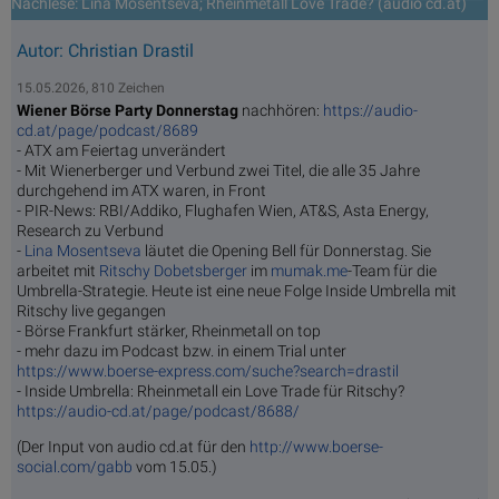
Nachlese: Lina Mosentseva; Rheinmetall Love Trade? (audio cd.at)
Autor: Christian Drastil
15.05.2026, 810 Zeichen
Wiener Börse Party Donnerstag
nachhören:
https://audio-
cd.at/page/podcast/8689
- ATX am Feiertag unverändert
- Mit Wienerberger und Verbund zwei Titel, die alle 35 Jahre
durchgehend im ATX waren, in Front
- PIR-News: RBI/Addiko, Flughafen Wien, AT&S, Asta Energy,
Research zu Verbund
-
Lina Mosentseva
läutet die Opening Bell für Donnerstag. Sie
arbeitet mit
Ritschy Dobetsberger
im
mumak.me
-Team für die
Umbrella-Strategie. Heute ist eine neue Folge Inside Umbrella mit
Ritschy live gegangen
- Börse Frankfurt stärker, Rheinmetall on top
- mehr dazu im Podcast bzw. in einem Trial unter
https://www.boerse-express.com/suche?search=drastil
- Inside Umbrella: Rheinmetall ein Love Trade für Ritschy?
https://audio-cd.at/page/podcast/8688/
(Der Input von audio cd.at für den
http://www.boerse-
social.com/gabb
vom 15.05.)