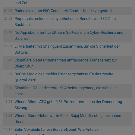
und Zal...
Purina als erster NIQ ConnectAI Charter-Kunde vorgestellt
01:09
Perpetuals meldet eine hypothetische Rendite von 380 % im
23:02
Backtest ...
NetApp übernimmt JetStream Software, um Cyber-Resilienz und
22:48
Datensi...
LTM arbeitet mit Chainguard zusammen, um die Sicherheit der
22:33
Softwar...
Cloudflare bietet Unternehmen umfassende Transparenz zur
19:49
Überprüfun...
BeOne Medicines meldet Finanzergebnisse für das zweite
19:28
Quartal 2026...
Cloudflare OS ist die erste KI-Arbeitsumgebung, die sich der
19:20
spezie...
Wiener Börse: ATX geht 0,61 Prozent fester aus der Donnerstag-
18:25
Sitzung
Wiener Börse Nebenwerte-Blick: Bajaj Mobility steigt bei hohen
18:24
Umsä...
Zehn Vokabeln für ein Börsen-Debüt: Wie Asta sein
18:17