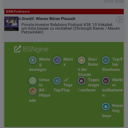
(15.05.2026)
BSN Podcasts
Christian Drastil: Wiener Börse Plausch
Private Investor Relations Podcast #38: 10 Vokabel,
um Asta besser zu verstehen (Christoph Rainer / Maxim
Petzwinkler)
BSNgine
Movin
Matri
Star/
Top/F
g
x
Rutsc
lop
Averages
h der
Diashows
Stunde
Umsa
„n“
Tages
Märkt
tz
Tage
sieger
e/
BS-
Top/Flop
/ verlierer
Indikatione
Hitpar
n
ade
Repor
ting
Days