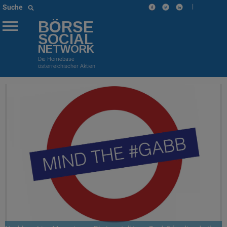
|
Suche
BÖRSE
SOCIAL
NETWORK
Die Homebase
österreichischer Aktien