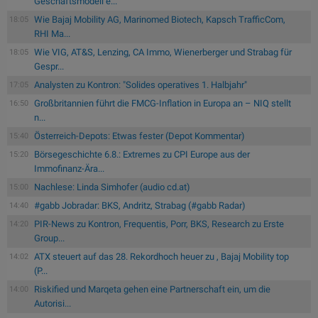
Geschäftsmodell e...
Wie Bajaj Mobility AG, Marinomed Biotech, Kapsch TrafficCom,
18:05
RHI Ma...
Wie VIG, AT&S, Lenzing, CA Immo, Wienerberger und Strabag für
18:05
Gespr...
Analysten zu Kontron: "Solides operatives 1. Halbjahr"
17:05
Großbritannien führt die FMCG-Inflation in Europa an – NIQ stellt
16:50
n...
Österreich-Depots: Etwas fester (Depot Kommentar)
15:40
Börsegeschichte 6.8.: Extremes zu CPI Europe aus der
15:20
Immofinanz-Ära...
Nachlese: Linda Simhofer (audio cd.at)
15:00
#gabb Jobradar: BKS, Andritz, Strabag (#gabb Radar)
14:40
PIR-News zu Kontron, Frequentis, Porr, BKS, Research zu Erste
14:20
Group...
ATX steuert auf das 28. Rekordhoch heuer zu , Bajaj Mobility top
14:02
(P...
Riskified und Marqeta gehen eine Partnerschaft ein, um die
14:00
Autorisi...