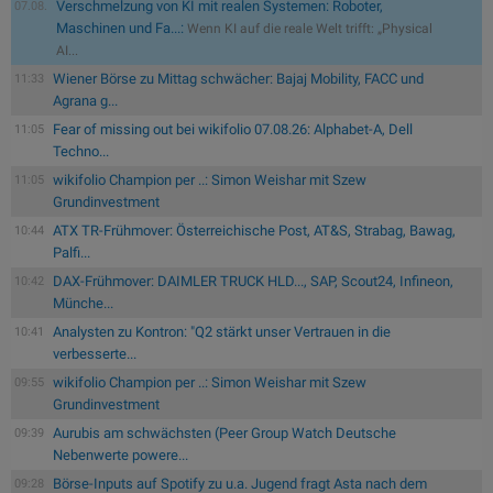
Verschmelzung von KI mit realen Systemen: Roboter,
07.08.
Maschinen und Fa...:
Wenn KI auf die reale Welt trifft: „Physical
AI...
Wiener Börse zu Mittag schwächer: Bajaj Mobility, FACC und
11:33
Agrana g...
Fear of missing out bei wikifolio 07.08.26: Alphabet-A, Dell
11:05
Techno...
wikifolio Champion per ..: Simon Weishar mit Szew
11:05
Grundinvestment
ATX TR-Frühmover: Österreichische Post, AT&S, Strabag, Bawag,
10:44
Palfi...
DAX-Frühmover: DAIMLER TRUCK HLD..., SAP, Scout24, Infineon,
10:42
Münche...
Analysten zu Kontron: "Q2 stärkt unser Vertrauen in die
10:41
verbesserte...
wikifolio Champion per ..: Simon Weishar mit Szew
09:55
Grundinvestment
Aurubis am schwächsten (Peer Group Watch Deutsche
09:39
Nebenwerte powere...
Börse-Inputs auf Spotify zu u.a. Jugend fragt Asta nach dem
09:28