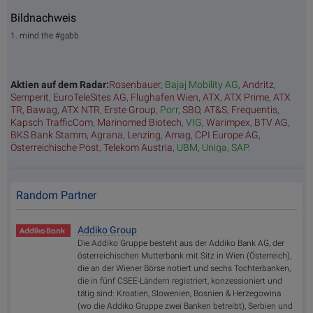
Bildnachweis
1. mind the #gabb
Aktien auf dem Radar:
Rosenbauer
,
Bajaj Mobility AG
,
Andritz
,
Semperit
,
EuroTeleSites AG
,
Flughafen Wien
,
ATX
,
ATX Prime
,
ATX
TR
,
Bawag
,
ATX NTR
,
Erste Group
,
Porr
,
SBO
,
AT&S
,
Frequentis
,
Kapsch TrafficCom
,
Marinomed Biotech
,
VIG
,
Warimpex
,
BTV AG
,
BKS Bank Stamm
,
Agrana
,
Lenzing
,
Amag
,
CPI Europe AG
,
Österreichische Post
,
Telekom Austria
,
UBM
,
Uniqa
,
SAP
.
Random Partner
Addiko Group
Die Addiko Gruppe besteht aus der Addiko Bank AG, der
österreichischen Mutterbank mit Sitz in Wien (Österreich),
die an der Wiener Börse notiert und sechs Tochterbanken,
die in fünf CSEE-Ländern registriert, konzessioniert und
tätig sind: Kroatien, Slowenien, Bosnien & Herzegowina
(wo die Addiko Gruppe zwei Banken betreibt), Serbien und