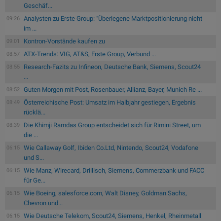
Geschäf...
Analysten zu Erste Group: "Überlegene Marktpositionierung nicht
09:26
im ...
Kontron-Vorstände kaufen zu
09:01
ATX-Trends: VIG, AT&S, Erste Group, Verbund ...
08:57
Research-Fazits zu Infineon, Deutsche Bank, Siemens, Scout24
08:55
...
Guten Morgen mit Post, Rosenbauer, Allianz, Bayer, Munich Re ...
08:52
Österreichische Post: Umsatz im Halbjahr gestiegen, Ergebnis
08:49
rücklä...
Die Khimji Ramdas Group entscheidet sich für Rimini Street, um
08:39
die ...
Wie Callaway Golf, Ibiden Co.Ltd, Nintendo, Scout24, Vodafone
06:15
und S...
Wie Manz, Wirecard, Drillisch, Siemens, Commerzbank und FACC
06:15
für Ge...
Wie Boeing, salesforce.com, Walt Disney, Goldman Sachs,
06:15
Chevron und...
Wie Deutsche Telekom, Scout24, Siemens, Henkel, Rheinmetall
06:15