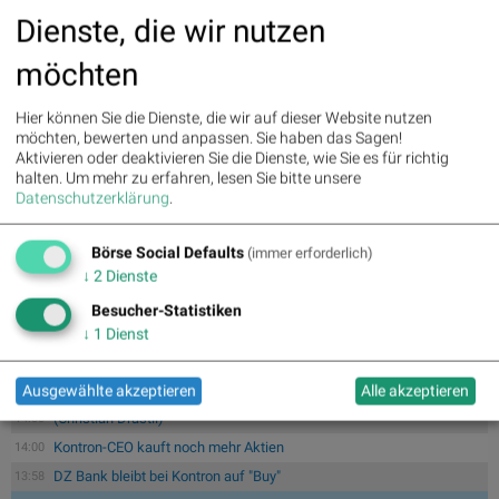
» Wiener Börse zu Mittag schwächer: Bajaj Mobility, FACC und Agrana
Dienste, die wir nutzen
gesucht
» Börse-Inputs auf Spotify zu u.a. Jugend fragt Asta nach dem
möchten
Geschäftsmod...
» ATX-Trends: VIG, AT&S, Erste Group, Verbund ...
Hier können Sie die Dienste, die wir auf dieser Website nutzen
» Zehn Vokabeln für ein Börsen-Debüt: Wie Asta sein Geschäftsmodell
möchten, bewerten und anpassen. Sie haben das Sagen!
erklär...
Aktivieren oder deaktivieren Sie die Dienste, wie Sie es für richtig
» Österreich-Depots: Etwas fester (Depot Kommentar)
halten.
Um mehr zu erfahren, lesen Sie bitte unsere
» Börsegeschichte 6.8.: Extremes zu CPI Europe aus der Immofinanz-Ära
Datenschutzerklärung
.
(Bör...
» Nachlese: Linda Simhofer (audio cd.at)
Börse Social Defaults
(immer erforderlich)
» PIR-News zu Kontron, Frequentis, Porr, BKS, Research zu Erste Group,
Ver...
↓
2
Dienste
» ATX steuert auf das 28. Rekordhoch heuer zu , Bajaj Mobility top
Besucher-Statistiken
(Podcast)
↓
1
Dienst
Ausgewählte akzeptieren
Alle akzeptieren
(Christian Drastil)
14:00
Kontron-CEO kauft noch mehr Aktien
14:00
DZ Bank bleibt bei Kontron auf "Buy"
13:58