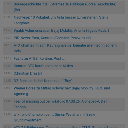
Börsegeschichte 7.8.: Extremes zu Palfinger (Börse Geschichte)
15:20
(Bör...
Nachlese: 10 Vokabel, um Asta besser zu verstehen; Stella
15:00
Langthale...
#gabb Volumensradar: Bajaj Mobility, Andritz (#gabb Radar)
14:40
PIR-News: Post, Kontron (Christine Petzwinkler)
14:20
ATX charttechnisch: Kaufsignale bei beinahe allen technischem
14:15
Indik...
Fazits zu AT&S, Kontron, Post ...
14:12
Kontron-CEO kauft noch mehr Aktien
14:00
(Christian Drastil)
14:00
DZ Bank bleibt bei Kontron auf "Buy"
13:58
Wiener Börse zu Mittag schwächer: Bajaj Mobility, FACC und
11:33
Agrana g...
Fear of missing out bei wikifolio 07.08.26: Alphabet-A, Dell
11:05
Techno...
wikifolio Champion per ..: Simon Weishar mit Szew
11:05
Grundinvestment
ATX TR-Frühmover: Österreichische Post, AT&S, Strabag, Bawag,
10:44