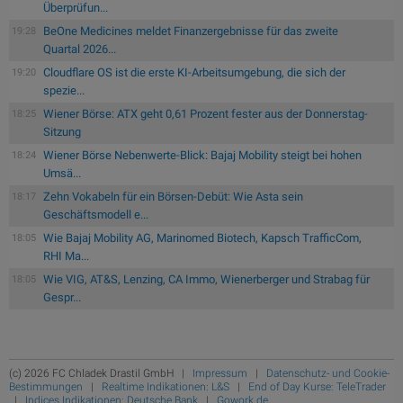
Überprüfun...
BeOne Medicines meldet Finanzergebnisse für das zweite
19:28
Quartal 2026...
Cloudflare OS ist die erste KI-Arbeitsumgebung, die sich der
19:20
spezie...
Wiener Börse: ATX geht 0,61 Prozent fester aus der Donnerstag-
18:25
Sitzung
Wiener Börse Nebenwerte-Blick: Bajaj Mobility steigt bei hohen
18:24
Umsä...
Zehn Vokabeln für ein Börsen-Debüt: Wie Asta sein
18:17
Geschäftsmodell e...
Wie Bajaj Mobility AG, Marinomed Biotech, Kapsch TrafficCom,
18:05
RHI Ma...
Wie VIG, AT&S, Lenzing, CA Immo, Wienerberger und Strabag für
18:05
Gespr...
(c) 2026 FC Chladek Drastil GmbH |
Impressum
|
Datenschutz- und Cookie-
Bestimmungen
|
Realtime Indikationen: L&S
|
End of Day Kurse: TeleTrader
|
Indices Indikationen: Deutsche Bank
|
Gowork.de