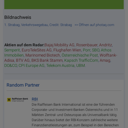
Bildnachweis
1. Strabag, Verkehrswegebau, Credit: Strabag >> Öffnen auf photaq.com
Aktien auf dem Radar:
Bajaj Mobility AG
,
Rosenbauer
,
Andritz
,
Semperit
,
EuroTeleSites AG
,
Flughafen Wien
,
Porr
,
SBO
,
Athos
Immobilien
,
Marinomed Biotech
,
Österreichische Post
,
Wolftank-
Adisa
,
BTV AG
,
BKS Bank Stamm
,
Kapsch TrafficCom
,
Amag
,
DO&CO
,
CPI Europe AG
,
Telekom Austria
,
UBM
.
Random Partner
RBI
Die Raiffeisen Bank International ist eine der führenden
Corporate- und Investment-Banken Österreichs und in 11
Märkten Zentral- und Osteuropas als Universalbank tätig.
Darüber hinaus bietet der RBI-Konzern zahlreiche weitere
Finanzdienstleistungen an, zum Beispiel in den Bereichen