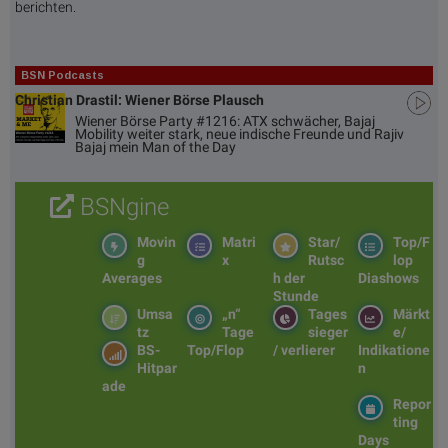
berichten.
BSN Podcasts
Christian Drastil: Wiener Börse Plausch
Wiener Börse Party #1216: ATX schwächer, Bajaj
Mobility weiter stark, neue indische Freunde und Rajiv
Bajaj mein Man of the Day
BSNgine
Movin
Matri
Star/
Top/F
g
x
Rutsc
lop
Averages
h der
Diashows
Stunde
Umsa
„n“
Tages
Märkt
tz
Tage
sieger
e/
BS-
Top/Flop
/ verlierer
Indikatione
Hitpar
n
ade
Repor
ting
Days