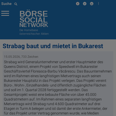
|
Suche
BÖRSE
SOCIAL
NETWORK
Die Homebase
österreichischer Aktien
Strabag baut und mietet in Bukarest
15.05.2026, 733 Zeichen
Strabag wird Generalunternehmer und erster Hauptmieter des
Queens District, einem Projekt von Speedwell im Bukarester
Geschäftsviertel Floreasca-Barbu Văcărescu. Das Bauunternehmen
wird im Rahmen eines langfristigen Mietvertrags auch seinen
Bukarester Hauptsitz in das Projekt verlegen. Das Projekt vereint
Büro-, Wohn-, Einzelhandels- und öffentlich zugängliche Flächen
und soll im 1. Quartal 2028 fertiggestellt werden. Das
Gesamtprojekt weist eine bebaute Fläche von über 45.000
Quadratmetern auf. Im Rahmen eines separaten langfristigen
Mietvertrags wird Strabag rund 4.600 Quadratmeter auf drei
Etagen in Turm A belegen und ist damit der erste Ankermieter, der
für das Projekt unter Vertrag genommen wurde, wie Medien