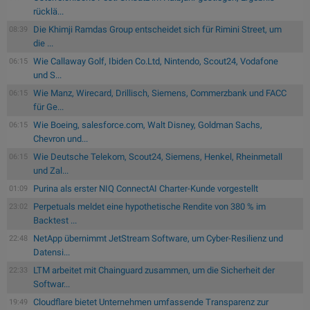
rücklä...
Die Khimji Ramdas Group entscheidet sich für Rimini Street, um
08:39
die ...
Wie Callaway Golf, Ibiden Co.Ltd, Nintendo, Scout24, Vodafone
06:15
und S...
Wie Manz, Wirecard, Drillisch, Siemens, Commerzbank und FACC
06:15
für Ge...
Wie Boeing, salesforce.com, Walt Disney, Goldman Sachs,
06:15
Chevron und...
Wie Deutsche Telekom, Scout24, Siemens, Henkel, Rheinmetall
06:15
und Zal...
Purina als erster NIQ ConnectAI Charter-Kunde vorgestellt
01:09
Perpetuals meldet eine hypothetische Rendite von 380 % im
23:02
Backtest ...
NetApp übernimmt JetStream Software, um Cyber-Resilienz und
22:48
Datensi...
LTM arbeitet mit Chainguard zusammen, um die Sicherheit der
22:33
Softwar...
Cloudflare bietet Unternehmen umfassende Transparenz zur
19:49