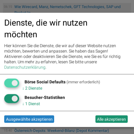
Wie Wirecard, Manz, Nemetschek, GFT Technologies, SAP und
06:15
Rocket In...
Dienste, die wir nutzen
Wie Baumot Group, Rhoen-Klinikum, Francotyp-Postalia, Tele
06:15
Columbus...
möchten
Wie SAP, Scout24, Infineon, DAIMLER TRUCK HLD..., Zalando und
06:15
Allia...
Hier können Sie die Dienste, die wir auf dieser Website nutzen
Verschmelzung von KI mit realen Systemen: Roboter,
07.08.
möchten, bewerten und anpassen. Sie haben das Sagen!
Maschinen und Fa...:
Wenn KI auf die reale Welt trifft: „Physical
Aktivieren oder deaktivieren Sie die Dienste, wie Sie es für richtig
AI...
halten.
Um mehr zu erfahren, lesen Sie bitte unsere
Datenschutzerklärung
.
Wiener Börse: ATX gibt am Freitag 1,36 Prozent ab
18:28
Wiener Börse Nebenwerte-Blick: Marinomed steigt 8 Prozent,
18:27
Bajaj Mo...
Börse Social Defaults
(immer erforderlich)
↓
2
Dienste
Wie Marinomed Biotech, Bajaj Mobility AG, Wolftank-Adisa,
18:05
Athos Imm...
Besucher-Statistiken
Wie Österreichische Post, AT&S, Wienerberger, Palfinger, Porr
18:05
↓
1
Dienst
und B...
Wiener Börse Party #1216: ATX schwächer, Bajaj Mobility weiter
17:41
Ausgewählte akzeptieren
Alle akzeptieren
star...
Österreich-Depots: Weekend-Bilanz (Depot Kommentar)
15:40