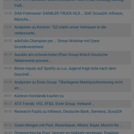
Palfi...
DAX-Frühmover: DAIMLER TRUCK HLD..., SAP, Scout24, Infineon,
10:42
Münche...
Analysten zu Kontron: "Q2 stärkt unser Vertrauen in die
10:41
verbesserte...
wikifolio Champion per ..: Simon Weishar mit Szew
09:55
Grundinvestment
Aurubis am schwächsten (Peer Group Watch Deutsche
09:39
Nebenwerte powere...
Börse-Inputs auf Spotify zu u.a. Jugend fragt Asta nach dem
09:28
Geschäf...
Analysten zu Erste Group: "Überlegene Marktpositionierung nicht
09:26
im ...
Kontron-Vorstände kaufen zu
09:01
ATX-Trends: VIG, AT&S, Erste Group, Verbund ...
08:57
Research-Fazits zu Infineon, Deutsche Bank, Siemens, Scout24
08:55
...
Guten Morgen mit Post, Rosenbauer, Allianz, Bayer, Munich Re ...
08:52
Österreichische Post: Umsatz im Halbjahr gestiegen, Ergebnis
08:49