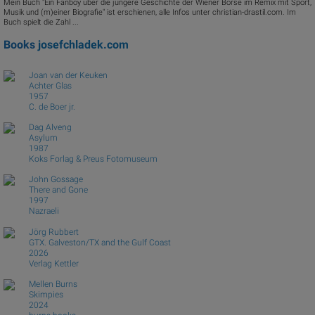
Mein Buch "Ein Fanboy über die jüngere Geschichte der Wiener Börse im Remix mit Sport,
Musik und (m)einer Biografie" ist erschienen, alle Infos unter christian-drastil.com. Im
Buch spielt die Zahl ...
Books
josefchladek.com
Joan van der Keuken
Achter Glas
1957
C. de Boer jr.
Dag Alveng
Asylum
1987
Koks Forlag & Preus Fotomuseum
John Gossage
There and Gone
1997
Nazraeli
Jörg Rubbert
GTX. Galveston/TX and the Gulf Coast
2026
Verlag Kettler
Mellen Burns
Skimpies
2024