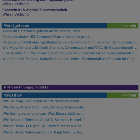
Wien / Verbund
Expert:in KI & digitale Zusammenarbeit
Wien / Verbund
Meistgelesen
>> mehr
AMCs für Österreich, gelistet an der Wiener Börse
Purina als erster NIQ ConnectAI Charter-Kunde vorgestellt
Perpetuals meldet eine hypothetische Rendite von 380 % im Backtest der KI-Engine, die die risikofreie Handelsplattform „UpsideOnly“ antreibt
Wie Manz, Wirecard, Drillisch, Siemens, Commerzbank und FACC für Gesprächsstoff sorgten
LTM arbeitet mit Chainguard zusammen, um die Sicherheit der Software-Lieferkette durch BlueVerse™ RightLogic zu stärken
Wie Deutsche Telekom, Scout24, Siemens, Henkel, Rheinmetall und Zalando für Gesprächsstoff im DAX sorgten
PIR-Zeichnungsprodukte
Newsflow
>> mehr
Wie Callaway Golf, Ibiden Co.Ltd, Nintendo, Scout...
Wie Manz, Wirecard, Drillisch, Siemens, Commerzba...
Wie Boeing, salesforce.com, Walt Disney, Goldman ...
Wie Deutsche Telekom, Scout24, Siemens, Henkel, R...
Wiener Börse: ATX geht 0,61 Prozent fester aus de...
Wiener Börse Nebenwerte-Blick: Bajaj Mobility ste...