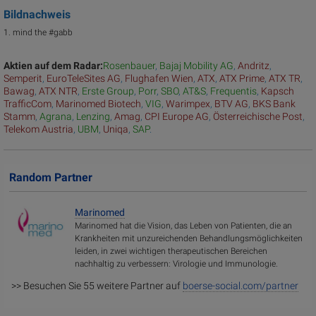
Bildnachweis
1. mind the #gabb
Aktien auf dem Radar:
Rosenbauer
,
Bajaj Mobility AG
,
Andritz
,
Semperit
,
EuroTeleSites AG
,
Flughafen Wien
,
ATX
,
ATX Prime
,
ATX TR
,
Bawag
,
ATX NTR
,
Erste Group
,
Porr
,
SBO
,
AT&S
,
Frequentis
,
Kapsch
TrafficCom
,
Marinomed Biotech
,
VIG
,
Warimpex
,
BTV AG
,
BKS Bank
Stamm
,
Agrana
,
Lenzing
,
Amag
,
CPI Europe AG
,
Österreichische Post
,
Telekom Austria
,
UBM
,
Uniqa
,
SAP
.
Random Partner
Marinomed
Marinomed hat die Vision, das Leben von Patienten, die an
Krankheiten mit unzureichenden Behandlungsmöglichkeiten
leiden, in zwei wichtigen therapeutischen Bereichen
nachhaltig zu verbessern: Virologie und Immunologie.
>> Besuchen Sie 55 weitere Partner auf
boerse-social.com/partner