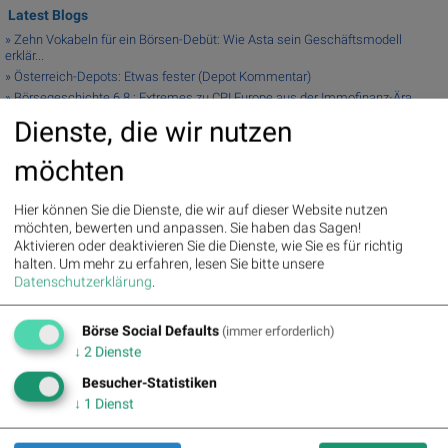
Latest Blogs
» Zehn Vokabeln für ein Börsen-Debüt: Wie Asta sein Geschäftsmodell
erklär...
» Österreich-Depots: Etwas fester (Depot Kommentar)
» Börsegeschichte 6.8.: Extremes zu CPI Europe aus der Immofinanz-Ära
(Bör...
Dienste, die wir nutzen
» Nachlese: Linda Simhofer (audio cd.at)
» PIR-News zu Kontron, Frequentis, Porr, BKS, Research zu Erste Group, Ver...
möchten
» ATX steuert auf das 28. Rekordhoch heuer zu , Bajaj Mobility top (Podcast)
» Wiener Börse Party #1215: ATX fester, Bajaj Mobility Aktie der Stunde, o...
Hier können Sie die Dienste, die wir auf dieser Website nutzen
» Wiener Börse zu Mittag stärker: Bajaj Mobility, VIG und Palfinger gesucht
möchten, bewerten und anpassen. Sie haben das Sagen!
» ATX-Trends: AT&S, Lenzing, voestalpine ...
Aktivieren oder deaktivieren Sie die Dienste, wie Sie es für richtig
» Österreich-Depots: Stockpicking Österreich zu Mittag auf Rekord (Depot K...
halten.
Um mehr zu erfahren, lesen Sie bitte unsere
Datenschutzerklärung
.
Useletter
Börse Social Defaults
(immer erforderlich)
Die Useletter "Morning Xpresso" und "Evening Xtrakt" heben sich deutlich von
↓
2
Dienste
den gängigen Newslettern ab. Beispiele ansehen bzw. kostenfrei anmelden.
Wichtige Börse-Infos garantiert.
Besucher-Statistiken
↓
1
Dienst
Newsletter abonnieren