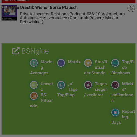
Christian Drastil: Wiener Börse Plausch
Private Investor Relations Podcast #38: 10 Vokabel, um
Asta besser zu verstehen (Christoph Rainer / Maxim
Petzwinkler)
BSNgine
Movin
Matrix
Star/R
Top/Fl
g
utsch
op
Averages
der Stunde
Diashows
Umsat
„n“
Tages
Märkt
z
Tage
sieger
e/
BS-
Top/Flop
/ verlierer
Indikatione
Hitpar
n
ade
Report
ing
Days