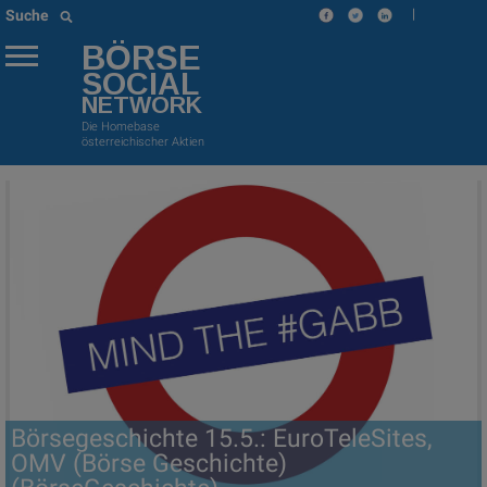
|
Suche
BÖRSE
SOCIAL
NETWORK
Die Homebase
österreichischer Aktien
Börsegeschichte 15.5.: EuroTeleSites,
OMV (Börse Geschichte)