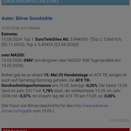
(BörseGeschichte)
Autor: Börse Geschichte
15.05.2026, 610 Zeichen
Extrema:
15.05.2024: Top 1:
EuroTeleSites AG:
5.99455% - [Top 2: 5.66616%
(03.11.2023), Top 3: 5.4945% (22.04.2026)]
over MA200:
15.05.2006:
OMV:
Am längsten über MA200: 948 Tage (endete am:
15.05.2006)
Bisher gab es an einem
15. Mai 25 Handelstage
im ATX TR, einiges ist
auch auf Samstag/Sonntag gefallen. Die
ATX TR-
Durchschnittsperformance
am 15.05. beträgt
-0,20%
. Der beste 15.05.
fand im Jahr 2017 mit
1,78%
statt, der schlechteste 15.05. im Jahr
2006 mit
-3,37%
. Im Vorjahr lag der ATX TR am 15.05. so:
0,00%
.
(Der Input von Börse Geschichte für den
http://www.boerse-
social.com/gabb
vom 15.05.)
(15.05.2026)
BSN Podcasts