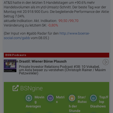
AT&S hatte in den letzten 5 Handelstagen um +90.6% mehr
Handelsvolumen als im ytd-Umsatz-Schnitt. Der beste Tag war der
Montag mit 20.918.900 Euro. Die begleitende Performance der Aktie
betrug 7.04%.
aktuelle Indikation:
Akt. Indikation:
99,50 /99,70
Veränderung zu letztem SK:
-0,80%
(Der Input von #gabb Radar für den
http://www.boerse-
social.com/gabb
vom 08.05.)
BSN Podcasts
Christian Drastil: Wiener Börse Plausch
Private Investor Relations Podcast #38: 10 Vokabel,
um Asta besser zu verstehen (Christoph Rainer / Maxim
Petzwinkler)
BSNgine
Movin
Matri
Star/
Top/F
g
x
Rutsc
lop
Averages
h der
Diashows
Stunde