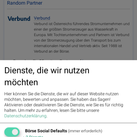
Random Partner
Verbund
Verbund ist Österreichs führendes Stromunternehmen und
einer der größten Stromerzeuger aus Wasserkraft in
Europa. Mit Tochterunternehmen und Partnern ist Verbund
von der Stromerzeugung über den Transport bis zum
internationalen Handel und Vertrieb aktiv. Seit 1988 ist
Verbund an der Börse.
>> Besuchen Sie 55 weitere Partner auf
boerse-
social.com/partner
Dienste, die wir nutzen
möchten
Hier können Sie die Dienste, die wir auf dieser Website nutzen
möchten, bewerten und anpassen. Sie haben das Sagen!
Wie Manz, Wirecard, Drillisch, Siemens, Commerzbank und FACC
06:15
Aktivieren oder deaktivieren Sie die Dienste, wie Sie es für richtig
für Ge...
halten.
Um mehr zu erfahren, lesen Sie bitte unsere
Wie Callaway Golf, Ibiden Co.Ltd, Nintendo, Scout24, Vodafone
06:15
Datenschutzerklärung
.
und S...
Wie Deutsche Telekom, Scout24, Siemens, Henkel, Rheinmetall
06:15
Börse Social Defaults
(immer erforderlich)
und Zal...