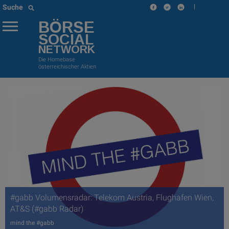
|
Suche
BÖRSE
SOCIAL
NETWORK
Die Homebase
österreichischer Aktien
#gabb Volumensradar: Telekom Austria, Flughafen Wien,
AT&S (#gabb Radar)
mind the #gabb