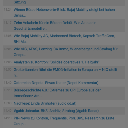
Sitzung
Wiener Börse Nebenwerte-Blick: Bajaj Mobility steigt bei hohen
18:24
Umsä...
Zehn Vokabeln für ein Börsen-Debüt: Wie Asta sein
18:17
Geschäftsmodell e...
Wie Bajaj Mobility AG, Marinomed Biotech, Kapsch TrafficCom,
18:05
RHI Ma...
Wie VIG, AT&S, Lenzing, CA Immo, Wienerberger und Strabag für
18:05
Gespr...
Analysten zu Kontron: "Solides operatives 1. Halbjahr"
17:05
Großbritannien führt die FMCG-Inflation in Europa an – NIQ stellt
16:50
n...
Österreich-Depots: Etwas fester (Depot Kommentar)
15:40
Börsegeschichte 6.8.: Extremes zu CPI Europe aus der
15:20
Immofinanz-Ära...
Nachlese: Linda Simhofer (audio cd.at)
15:00
#gabb Jobradar: BKS, Andritz, Strabag (#gabb Radar)
14:40
PIR-News zu Kontron, Frequentis, Porr, BKS, Research zu Erste
14:20
Group...