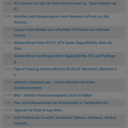
ATX steuert auf das 28. Rekordhoch heuer zu , Bajaj Mobility top
14:02
(P...
Riskified und Marqeta gehen eine Partnerschaft ein, um die
14:00
Autorisi...
Corpay Cross-Border zum offiziellen FX-Partner von Ultimate
13:55
Sevens ...
Wiener Börse Party #1215: ATX fester, Bajaj Mobility Aktie der
12:59
Stun...
Wiener Börse zu Mittag stärker: Bajaj Mobility, VIG und Palfinger
12:38
g...
Fear of missing out bei wikifolio 06.08.26: Microsoft, Alphabet-A
11:05
u...
wikifolio Champion per ..: Simon Weishar mit Szew
11:05
Grundinvestment
BKS - Starkes Provisionsergebnis dank KI-Rallye
11:05
Porr setzt Mauerroboter bei Wohnprojekt in Tschechien ein
10:42
Upgrade für Erste Group-Aktie
10:15
DAX-Frühmover: Scout24, Deutsche Telekom, Siemens, Henkel,
10:09
Zalando,...