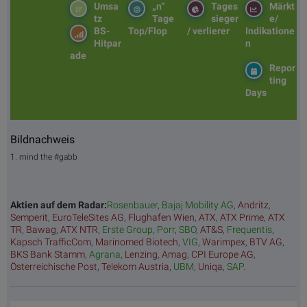
Umsa
„n“
Tages
Märkt
tz
Tage
sieger
e/
BS-
Top/Flop
/ verlierer
Indikatione
Hitpar
n
ade
Repor
ting
Days
Bildnachweis
1. mind the #gabb
Aktien auf dem Radar:
Rosenbauer
,
Bajaj Mobility AG
,
Andritz
,
Semperit
,
EuroTeleSites AG
,
Flughafen Wien
,
ATX
,
ATX Prime
,
ATX
TR
,
Bawag
,
ATX NTR
,
Erste Group
,
Porr
,
SBO
,
AT&S
,
Frequentis
,
Kapsch TrafficCom
,
Marinomed Biotech
,
VIG
,
Warimpex
,
BTV AG
,
BKS Bank Stamm
,
Agrana
,
Lenzing
,
Amag
,
CPI Europe AG
,
Österreichische Post
,
Telekom Austria
,
UBM
,
Uniqa
,
SAP
.