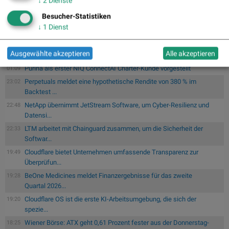
↓
2
Dienste
Südkorea und Taiwan dank KI-Boom und Chipnachfrage im
05.08.
Besucher-Statistiken
Rampenlicht :
Südkorea und Taiwan zählen zu den wichtigsten
↓
1
Dienst
Z...
Wie Boeing, salesforce.com, Walt Disney, Goldman Sachs,
06:15
Ausgewählte akzeptieren
Alle akzeptieren
Chevron und...
Purina als erster NIQ ConnectAI Charter-Kunde vorgestellt
01:09
Perpetuals meldet eine hypothetische Rendite von 380 % im
23:02
Backtest ...
NetApp übernimmt JetStream Software, um Cyber-Resilienz und
22:48
Datensi...
LTM arbeitet mit Chainguard zusammen, um die Sicherheit der
22:33
Softwar...
Cloudflare bietet Unternehmen umfassende Transparenz zur
19:49
Überprüfun...
BeOne Medicines meldet Finanzergebnisse für das zweite
19:28
Quartal 2026...
Cloudflare OS ist die erste KI-Arbeitsumgebung, die sich der
19:20
spezie...
Wiener Börse: ATX geht 0,61 Prozent fester aus der Donnerstag-
18:25