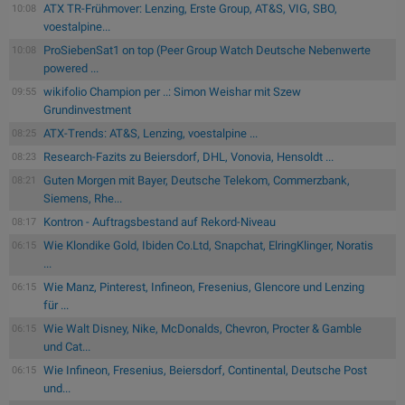
ATX TR-Frühmover: Lenzing, Erste Group, AT&S, VIG, SBO,
10:08
voestalpine...
ProSiebenSat1 on top (Peer Group Watch Deutsche Nebenwerte
10:08
powered ...
wikifolio Champion per ..: Simon Weishar mit Szew
09:55
Grundinvestment
ATX-Trends: AT&S, Lenzing, voestalpine ...
08:25
Research-Fazits zu Beiersdorf, DHL, Vonovia, Hensoldt ...
08:23
Guten Morgen mit Bayer, Deutsche Telekom, Commerzbank,
08:21
Siemens, Rhe...
Kontron - Auftragsbestand auf Rekord-Niveau
08:17
Wie Klondike Gold, Ibiden Co.Ltd, Snapchat, ElringKlinger, Noratis
06:15
...
Wie Manz, Pinterest, Infineon, Fresenius, Glencore und Lenzing
06:15
für ...
Wie Walt Disney, Nike, McDonalds, Chevron, Procter & Gamble
06:15
und Cat...
Wie Infineon, Fresenius, Beiersdorf, Continental, Deutsche Post
06:15
und...