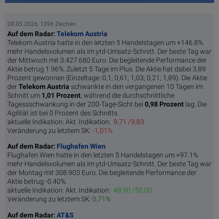
08.05.2026, 1396 Zeichen
Auf dem Radar:
Telekom Austria
Telekom Austria hatte in den letzten 5 Handelstagen um +146.8%
mehr Handelsvolumen als im ytd-Umsatz-Schnitt. Der beste Tag war
der Mittwoch mit 3.427.680 Euro. Die begleitende Performance der
Aktie betrug 1.96%.
Zuletzt 5 Tage im Plus. Die Aktie hat dabei 3,89
Prozent gewonnen (Einzeltage: 0,1; 0,61; 1,03; 0,21; 1,89). Die Aktie
der
Telekom Austria
schwankte in den vergangenen 10 Tagen im
Schnitt um
1,01 Pro­zent
, während die durchschnittliche
Tagessschwankung in der 200-Tage-Sicht bei
0,98 Prozent
lag. Die
Agilität ist bei 0 Prozent des Schnitts.
aktuelle Indikation:
Akt. Indikation:
9,71 /9,83
Veränderung zu letztem SK:
-1,01%
Auf dem Radar:
Flughafen Wien
Flughafen Wien hatte in den letzten 5 Handelstagen um +97.1%
mehr Handelsvolumen als im ytd-Umsatz-Schnitt. Der beste Tag war
der Montag mit 308.903 Euro. Die begleitende Performance der
Aktie betrug -0.40%.
aktuelle Indikation:
Akt. Indikation:
49,90 /50,00
Veränderung zu letztem SK:
0,71%
Auf dem Radar:
AT&S