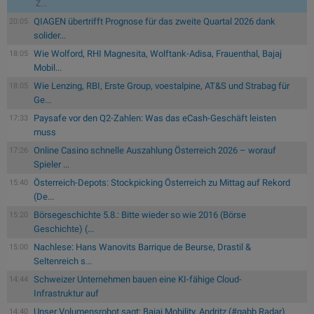
Z...
QIAGEN übertrifft Prognose für das zweite Quartal 2026 dank
20:05
solider...
Wie Wolford, RHI Magnesita, Wolftank-Adisa, Frauenthal, Bajaj
18:05
Mobil...
Wie Lenzing, RBI, Erste Group, voestalpine, AT&S und Strabag für
18:05
Ge...
Paysafe vor den Q2-Zahlen: Was das eCash-Geschäft leisten
17:33
muss
Online Casino schnelle Auszahlung Österreich 2026 – worauf
17:26
Spieler ...
Österreich-Depots: Stockpicking Österreich zu Mittag auf Rekord
15:40
(De...
Börsegeschichte 5.8.: Bitte wieder so wie 2016 (Börse
15:20
Geschichte) (...
Nachlese: Hans Wanovits Barrique de Beurse, Drastil &
15:00
Seltenreich s...
Schweizer Unternehmen bauen eine KI-fähige Cloud-
14:44
Infrastruktur auf
Unser Volumensrobot sagt: Bajaj Mobility, Andritz (#gabb Radar)
14:40