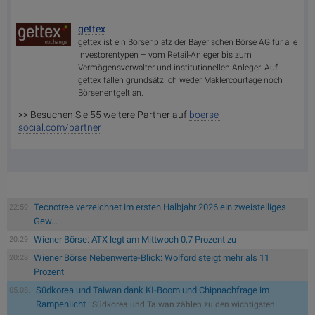
gettex
gettex ist ein Börsenplatz der Bayerischen Börse AG für alle
Investorentypen – vom Retail-Anleger bis zum
Vermögensverwalter und institutionellen Anleger. Auf
gettex fallen grundsätzlich weder Maklercourtage noch
Börsenentgelt an.
>> Besuchen Sie 55 weitere Partner auf
boerse-
social.com/partner
Tecnotree verzeichnet im ersten Halbjahr 2026 ein zweistelliges
22:59
Gew...
Wiener Börse: ATX legt am Mittwoch 0,7 Prozent zu
20:29
Wiener Börse Nebenwerte-Blick: Wolford steigt mehr als 11
20:28
Prozent
Südkorea und Taiwan dank KI-Boom und Chipnachfrage im
05.08.
Rampenlicht :
Südkorea und Taiwan zählen zu den wichtigsten