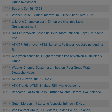
Grundinvestment
Buy und Sell für AT&S
10:26
Wiener Börse - Aktienumsatze im Juli bei über 9 Mrd. Euro
10:21
wikifolio Champion per ..: Simon Weishar mit Szew
09:55
Grundinvestment
DAX-Frühmover: Fresenius, Beiersdorf, Infineon, Bayer, Deutsche
09:54
Pos...
ATX TR-Frühmover: AT&S, Lenzing, Palfinger, voestalpine, Andritz,
09:53
R...
Analysten sehen bei Flughafen Wien konservativen Ausblick als
09:49
Grund...
Wacker Chemie, Salzgitter am besten (Peer Group Watch
09:29
Deutsche Nebe...
Neues Kursziel für RBI-Aktie
09:10
ATX-Trends: AT&S, Strabag, RBI, wienerberger ...
08:54
Research-Fazits zu Boss, Lufthansa, ams-Osram, Axa, Zalando
08:51
....
Guten Morgen mit Lenzing, Vonovia, Infineon, DHL ...
08:49
Wie Baumot Group, 3D Systems, Ibiden Co.Ltd, Zalando,
06:15