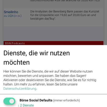
durchschnittlichen KGV der Branche für 2026 von 10,5."
Die Analysten der Berenberg Bank passen das Kursziel
Smeilinho
für die Uniqa-Aktie von 19,60 auf 20,00 Euro an und
zu
UQA
(
)
01.06.
bestätigen das"Buy".
BSN Podcasts
Christian Drastil: Wiener Börse Plausch
Dienste, die wir nutzen
Wiener Börse Party #1214: ATX nach Rekord
unchanged, AT&S / Bajaj Mobility sehr auffällig, 150er-
möchten
Bilanz und Wienerberger-Aufnahme
Hier können Sie die Dienste, die wir auf dieser Website nutzen
BSNgine
möchten, bewerten und anpassen. Sie haben das Sagen!
Aktivieren oder deaktivieren Sie die Dienste, wie Sie es für richtig
Movin
Matri
Star/
Top/F
halten.
Um mehr zu erfahren, lesen Sie bitte unsere
g
x
Rutsc
lop
Datenschutzerklärung
.
Averages
h der
Diashows
Stunde
Börse Social Defaults
Umsa
„n“
Tages
Märkt
(immer erforderlich)
tz
Tage
sieger
e/
↓
2
Dienste