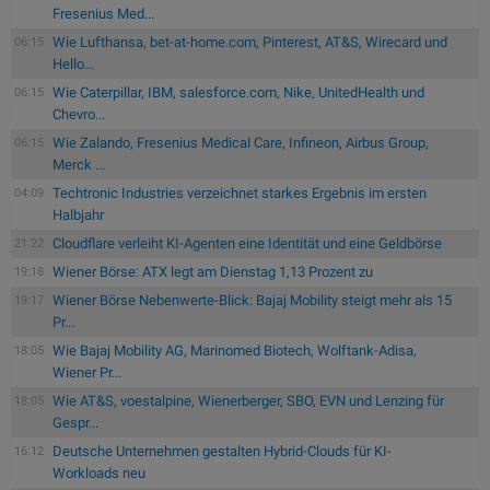
Fresenius Med...
Wie Lufthansa, bet-at-home.com, Pinterest, AT&S, Wirecard und
06:15
Hello...
Wie Caterpillar, IBM, salesforce.com, Nike, UnitedHealth und
06:15
Chevro...
Wie Zalando, Fresenius Medical Care, Infineon, Airbus Group,
06:15
Merck ...
Techtronic Industries verzeichnet starkes Ergebnis im ersten
04:09
Halbjahr
Cloudflare verleiht KI-Agenten eine Identität und eine Geldbörse
21:22
Wiener Börse: ATX legt am Dienstag 1,13 Prozent zu
19:18
Wiener Börse Nebenwerte-Blick: Bajaj Mobility steigt mehr als 15
19:17
Pr...
Wie Bajaj Mobility AG, Marinomed Biotech, Wolftank-Adisa,
18:05
Wiener Pr...
Wie AT&S, voestalpine, Wienerberger, SBO, EVN und Lenzing für
18:05
Gespr...
Deutsche Unternehmen gestalten Hybrid-Clouds für KI-
16:12
Workloads neu