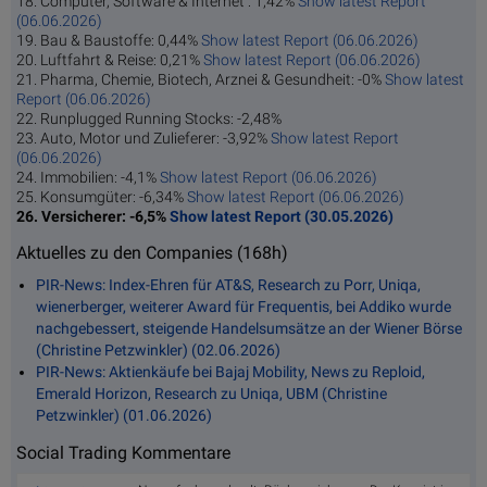
18. Computer, Software & Internet : 1,42%
Show latest Report
(06.06.2026)
19. Bau & Baustoffe: 0,44%
Show latest Report (06.06.2026)
20. Luftfahrt & Reise: 0,21%
Show latest Report (06.06.2026)
21. Pharma, Chemie, Biotech, Arznei & Gesundheit: -0%
Show latest
Report (06.06.2026)
22. Runplugged Running Stocks: -2,48%
23. Auto, Motor und Zulieferer: -3,92%
Show latest Report
(06.06.2026)
24. Immobilien: -4,1%
Show latest Report (06.06.2026)
25. Konsumgüter: -6,34%
Show latest Report (06.06.2026)
26. Versicherer: -6,5%
Show latest Report (30.05.2026)
Aktuelles zu den Companies (168h)
PIR-News: Index-Ehren für AT&S, Research zu Porr, Uniqa,
wienerberger, weiterer Award für Frequentis, bei Addiko wurde
nachgebessert, steigende Handelsumsätze an der Wiener Börse
(Christine Petzwinkler) (02.06.2026)
PIR-News: Aktienkäufe bei Bajaj Mobility, News zu Reploid,
Emerald Horizon, Research zu Uniqa, UBM (Christine
Petzwinkler) (01.06.2026)
Social Trading Kommentare