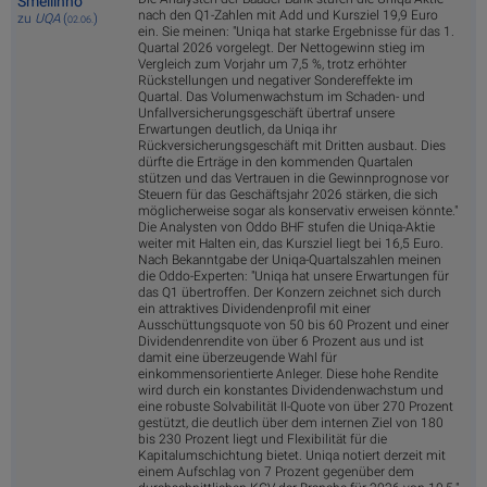
Smeilinho
nach den Q1-Zahlen mit Add und Kursziel 19,9 Euro
zu
UQA
(
)
02.06.
ein. Sie meinen: "Uniqa hat starke Ergebnisse für das 1.
Quartal 2026 vorgelegt. Der Nettogewinn stieg im
Vergleich zum Vorjahr um 7,5 %, trotz erhöhter
Rückstellungen und negativer Sondereffekte im
Quartal. Das Volumenwachstum im Schaden- und
Unfallversicherungsgeschäft übertraf unsere
Erwartungen deutlich, da Uniqa ihr
Rückversicherungsgeschäft mit Dritten ausbaut. Dies
dürfte die Erträge in den kommenden Quartalen
stützen und das Vertrauen in die Gewinnprognose vor
Steuern für das Geschäftsjahr 2026 stärken, die sich
möglicherweise sogar als konservativ erweisen könnte."
Die Analysten von Oddo BHF stufen die Uniqa-Aktie
weiter mit Halten ein, das Kursziel liegt bei 16,5 Euro.
Nach Bekanntgabe der Uniqa-Quartalszahlen meinen
die Oddo-Experten: "Uniqa hat unsere Erwartungen für
das Q1 übertroffen. Der Konzern zeichnet sich durch
ein attraktives Dividendenprofil mit einer
Ausschüttungsquote von 50 bis 60 Prozent und einer
Dividendenrendite von über 6 Prozent aus und ist
damit eine überzeugende Wahl für
einkommensorientierte Anleger. Diese hohe Rendite
wird durch ein konstantes Dividendenwachstum und
eine robuste Solvabilität II-Quote von über 270 Prozent
gestützt, die deutlich über dem internen Ziel von 180
bis 230 Prozent liegt und Flexibilität für die
Kapitalumschichtung bietet. Uniqa notiert derzeit mit
einem Aufschlag von 7 Prozent gegenüber dem