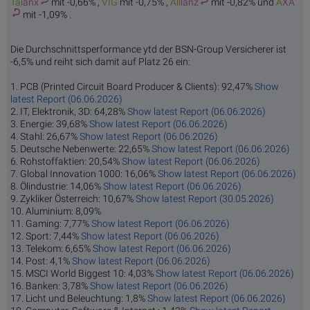
Tal
anx
mit -0,66% ,
V
IG
mit -0,75% ,
All
ianz
mit -0,82% und
A
XA
mit -1,09% .
Die Durchschnittsperformance ytd der BSN-Group Versicherer ist
-6,5% und reiht sich damit auf Platz 26 ein:
1. PCB (Printed Circuit Board Producer & Clients): 92,47%
Show
latest Report (06.06.2026)
2. IT, Elektronik, 3D: 64,28%
Show latest Report (06.06.2026)
3. Energie: 39,68%
Show latest Report (06.06.2026)
4. Stahl: 26,67%
Show latest Report (06.06.2026)
5. Deutsche Nebenwerte: 22,65%
Show latest Report (06.06.2026)
6. Rohstoffaktien: 20,54%
Show latest Report (06.06.2026)
7. Global Innovation 1000: 16,06%
Show latest Report (06.06.2026)
8. Ölindustrie: 14,06%
Show latest Report (06.06.2026)
9. Zykliker Österreich: 10,67%
Show latest Report (30.05.2026)
10. Aluminium: 8,09%
11. Gaming: 7,77%
Show latest Report (06.06.2026)
12. Sport: 7,44%
Show latest Report (06.06.2026)
13. Telekom: 6,65%
Show latest Report (06.06.2026)
14. Post: 4,1%
Show latest Report (06.06.2026)
15. MSCI World Biggest 10: 4,03%
Show latest Report (06.06.2026)
16. Banken: 3,78%
Show latest Report (06.06.2026)
17. Licht und Beleuchtung: 1,8%
Show latest Report (06.06.2026)