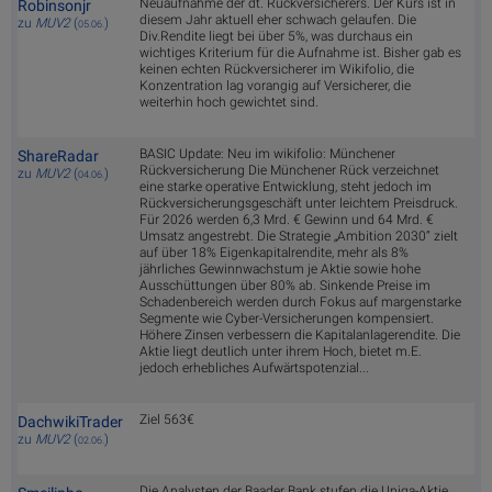
Neuaufnahme der dt. Rückversicherers. Der Kurs ist in
Robinsonjr
diesem Jahr aktuell eher schwach gelaufen. Die
zu
MUV2
(
)
05.06.
Div.Rendite liegt bei über 5%, was durchaus ein
wichtiges Kriterium für die Aufnahme ist. Bisher gab es
keinen echten Rückversicherer im Wikifolio, die
Konzentration lag vorangig auf Versicherer, die
weiterhin hoch gewichtet sind.
BASIC Update: Neu im wikifolio: Münchener
ShareRadar
Rückversicherung Die Münchener Rück verzeichnet
zu
MUV2
(
)
04.06.
eine starke operative Entwicklung, steht jedoch im
Rückversicherungsgeschäft unter leichtem Preisdruck.
Für 2026 werden 6,3 Mrd. € Gewinn und 64 Mrd. €
Umsatz angestrebt. Die Strategie „Ambition 2030“ zielt
auf über 18% Eigenkapitalrendite, mehr als 8%
jährliches Gewinnwachstum je Aktie sowie hohe
Ausschüttungen über 80% ab. Sinkende Preise im
Schadenbereich werden durch Fokus auf margenstarke
Segmente wie Cyber-Versicherungen kompensiert.
Höhere Zinsen verbessern die Kapitalanlagerendite. Die
Aktie liegt deutlich unter ihrem Hoch, bietet m.E.
jedoch erhebliches Aufwärtspotenzial...
Ziel 563€
DachwikiTrader
zu
MUV2
(
)
02.06.
Die Analysten der Baader Bank stufen die Uniqa-Aktie