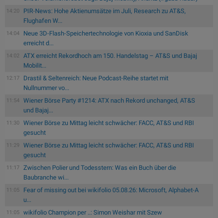
PIR-News: Hohe Aktienumsätze im Juli, Research zu AT&S,
14:20
Flughafen W...
Neue 3D-Flash-Speichertechnologie von Kioxia und SanDisk
14:04
erreicht d...
ATX erreicht Rekordhoch am 150. Handelstag – AT&S und Bajaj
14:02
Mobilit...
Drastil & Seltenreich: Neue Podcast-Reihe startet mit
12:17
Nullnummer vo...
Wiener Börse Party #1214: ATX nach Rekord unchanged, AT&S
11:54
und Bajaj...
Wiener Börse zu Mittag leicht schwächer: FACC, AT&S und RBI
11:30
gesucht
Wiener Börse zu Mittag leicht schwächer: FACC, AT&S und RBI
11:29
gesucht
Zwischen Polier und Todesstern: Was ein Buch über die
11:17
Baubranche wi...
Fear of missing out bei wikifolio 05.08.26: Microsoft, Alphabet-A
11:05
u...
wikifolio Champion per ..: Simon Weishar mit Szew
11:05