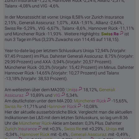
Zurich Insurance -1,22%, Hannover Rück -2,24%, Allianz -2,31%,
Talanx -4,08% und VIG -4,6%.
In der Monatssicht ist vorne: Uniqa 8,58% vor Zurich Insurance
2,15% , Generali Assicuraz. 1,07% , AXA -1,91% , Allianz -2,64% ,
Swiss Re -5,29% , VIG -6,67% , Talanx -8,6% , Hannover Rück -11,11%
und Münchener Rück -11,93% . Weitere Highlights:
Swis
s Re
ist
nun 3 Tage im Plus (3,23% Zuwachs von 114,45 auf 118,15).
Year-to-date lag per letztem Schlusskurs Uniqa 12,94% (Vorjahr:
97,45 Prozent) im Plus. Dahinter Generali Assicuraz. 8,75% (Vorjahr:
29,99 Prozent) und AXA -3,94% (Vorjahr: 20,57 Prozent).
Münchener Rück -20,3% (Vorjahr: 15,42 Prozent) im Minus. Dahinter
Hannover Rück -14,65% (Vorjahr: 10,27 Prozent) und Talanx
-13,18% (Vorjahr: 38,53 Prozent).
Am weitesten über dem MA200:
Un
iqa
18,12%,
Generali
Assicuraz.
10,89% und
V
IG
5,34%.
Am deutlichsten unter dem MA 200:
München
er Rück
-15,65%,
Swis
s Re
-11,71% und
Hannov
er Rück
-10,08%.
Hier der aktuelle ausserbörsliche Blick. Vergleicht man die aktuellen
Indikationen bei L&S mit dem letzten Schlusskurs, so lag um 8:36
Uhr die
München
er Rück
-Aktie am besten: 0,3% Plus. Dahinter
Zurich I
nsurance
mit +0,3% ,
Swis
s Re
mit +0,29% ,
Un
iqa
mit
-0,34% ,
Hannov
er Rück
mit -0,4% ,
Generali
Assicuraz.
mit -0,49% ,